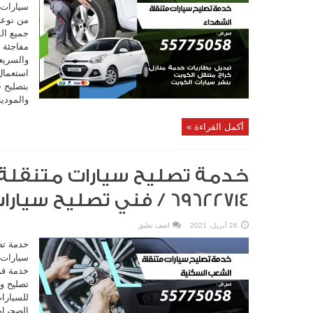
سيارات 
من نوعه
جميع ال
مفاجئة 
والسريع
استعمال 
بتصليح 
والموديل
أكمل القراءة »
خدمة تصليح سيارات متنقلة
69622714‬ / فني تصليح سيارات باعلي جودة
26 أبريل، 2021
اضف تعليق
خدمة تص
سيارات 
خدمة فر
تصليح و
للسيارا
الصحراو