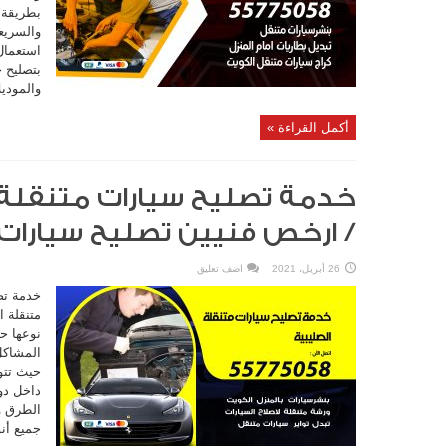
بطريقة 
والسريع
استعمال 
بتصليح 
والموديل
أكمل القراءة »
/ ارخص فنيين تصليح سيارات
26 أبريل، 2021
اضف تعليق
خدمة تص
متنقلة ا
نوعها ح
المشاكل
حيث تتو
داخل دو
الطرق وا
جميع أنو