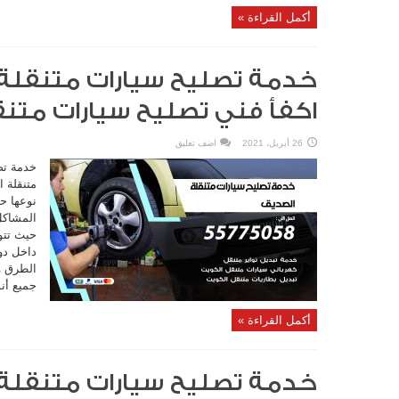
أكمل القراءة »
اكفأ فني تصليح سيارات متن
26 أبريل، 2021
اضف تعليق
خدمة تص
متنقلة 
نوعها ح
المشاكل
حيث تتو
داخل دو
الطرق وا
جميع أنو
أكمل القراءة »