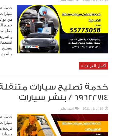
خدمة تص
سيارات م
من نوعه
جميع ال
مفاجئة 
والسريع
استعمال 
بتصليح 
والموديل
أكمل القراءة »
خدمة تصليح سيارات متنقلة 
69622714‬ / بنشر سيارات
26 أبريل، 2021
اضف تعليق
خدمة تص
سيارات م
فريدة م
وصيانة 