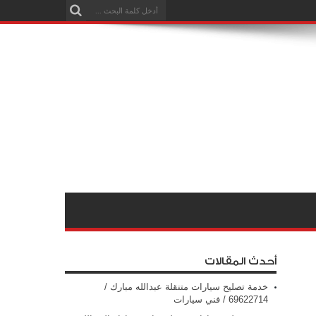
أحدث المقالات
خدمة تصليح سيارات متنقلة عبدالله مبارك /
69622714‬ / فني سيارات