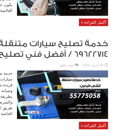
يكون عن
العالمية
أكمل القراءة »
خدمة تصليح سيارات متنقلة 
69622714‬ / أفضل فني تصليح سيارات
26 أبريل، 2021
اضف تعليق
خدمة تص
سيارات 
فريدة م
وصيانة 
بطريقة 
والسريع
طريق اس
الخاصة ب
أكمل القراءة »