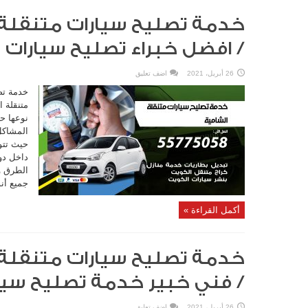
/ افضل خبراء تصليح سيارات
26 أبريل، 2021
اضف تعليق
خدمة تص
متنقلة ا
نوعها ح
المشاكل
حيث تتو
داخل دو
الطرق وا
جميع أنو
أكمل القراءة »
/ فني خبير خدمة تصليح سيا
26 أبريل، 2021
اضف تعليق