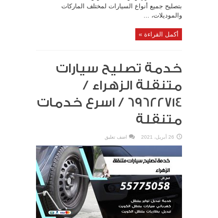
بتصليح جميع أنواع السيارات لمختلف الماركات
والموديلات، ...
أكمل القراءة »
خدمة تصليح سيارات
متنقلة الزهراء /
69622714‬ / اسرع خدمات
متنقلة
26 أبريل، 2021
اضف تعليق