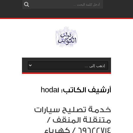
أرشيف الكاتب: hoda1
خدمة تصليح سيارات
متنقلة المنقف /
69622714‬ / كهرباء