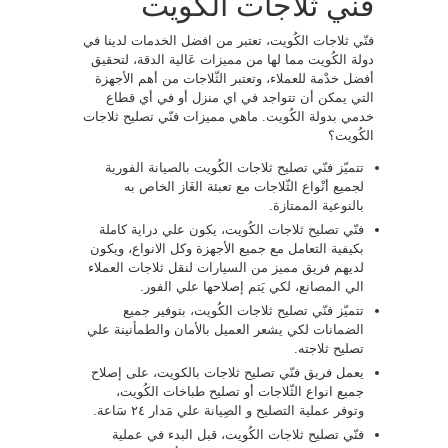
فني ثلاجات الكويت
فنّي ثلاجات الكُويت، تعتبر من افضل الخدمات لدينا في
دولة الكُويت مما لها من مميزات عَالية الدقة، لتحقيق
أفضل خدْمة للعملاء، وتعتبر الثّلاجات من أهم الأجهزة
التي يمكن أن تتواجد في اي منزل أو في أي قطاع
خدمي بدولة الكُويت. ماهي مميزات فنّي تصليح ثلاجات
الكُويت؟
تتميّز فنّي تصليح ثلاجات الكُويت بالصيانة الفورية
لجميع أنْواع الثّلاجات مع تعبئة الغَاز الخاص به
بالنوعية الممتازة.
فنّي تصليح ثلاجات الكُويت، يكون علي دراية كاملة
بكيفية التعامل مع جميع الأجهزة وكل الانواع، ويكون
لديهم فريق مميز من السيارات لنقل ثلاجات العملاء
الي المصانع، لكي يَتم إصلاحها علي الفور.
تتميّز فنّي تصليح ثلاجات الكُويت، بتوفير جميع
الضمانات لكي يشعر العميل بالأمان والطمأنينة علي
تصليح ثلاجته.
يعمل فريق فنّي تصليح ثلاجات بالكويت، على إصلاح
جميع انواع الثّلاجات أو تصليح طباخات الكُويت،
وتوفر عملية التصليح و الصِيانة علي مَدار ٢٤ سَاعة.
فنّي تصليح ثلاجات الكُويت، قبل البدء في عملية