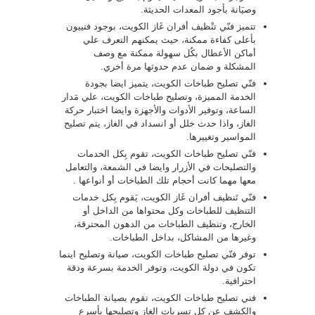
وصيَانة بأجود المعدات الحديثة.
تتميز فنّي تنْظيف أفران غَاز الكويت، بوجود فنييون
بأعلى كفاءة ممكنة، حيث يمكنهم التعرف علي
أماكن الأعطال بكُل سهولة ممكنة مع وصف
المشكلة و ضمان عدم حدوثها مرة أخري.
فنّي تصليح طباخات الكويت، يتميز ايضا بجودة
الخدمة المميزة، وتصليح طباخات الكويت، علي مَدار
الساعة، وتوفير الأدوات والأجهزة وايضا اختبار حركة
الغاز، واذا حدث خلل أو انسداد في الغاز، يتم تصليح
المواسير وتغييرها.
فنّي تصليح طباخات الكويت، تقوم بِكل الخدمات
والتصليحات في الأزرار وايضا فى الشمعة، والتعامل
معها مهما كانت أحجام تلك الطباخات أو أنواعها .
فنّي تَنظيف أفران غَاز الكويت، يَقوم بِكل خدمات
التنظيف للطباخات وكل محتواها من الداخل أو
الخارج، وتنظيف الطباخات من الدهون المحترقة،
وغيرها من المشاكل، بداخل الطباخات.
توفر فنّي تصليح طباخات الكويت، صيانة وتصليح اينما
تكون في دولة الكويت، وتوفر الخدمة بسرعة ودقة
احترافية.
فني تصليح طباخات الكويت، تقوم بصيانة الطباخات
والكشف عن كل تسربات الغاز وتصليحها بأسرع