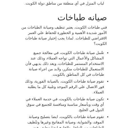
لباب المنزل في أي منطقة من مناطق دولة الكويت.
صيانه طباخات
فني طباخات الكويت، يعتبر تنظيف وصيانة الطباخات من
الأمور شديدة الأهمية و الخطورة للحفاظ علي العمر
الافتراضي للطباخات. لماذا يجب إختيار صيانة طباخات
الكويت؟
تعْمل صيانة طباخات الكويت، في معالجة جميع
المشاكل والأعمال التي تواجه العملاء، وذلك عند
الاستخدام المستمر للطباخات، ويعد ذلك بديهي فأن
الاستعمال للطباخات متكرر، ولابد من اجراء صيانة
طباخات في كل المناطق بالكويت.
تقوم صيانة طباخات الكويت، بالصيانة الفورية، وذلك
فور الاتصال علي الرقم الموحد وتلبية كل ما يطلبه
العملاء.
تكون صيانة طباخات بالكويت، في خدمة العملاء في
أي وقت وبأسعار مناسبة ومنافسة للجميع في سوق
الدول في الخليج.
تقوم صيانة طباخات بالكويت، ايضا بتصليح وصيانة
الموقد، والشواية، وصيانة المفاتيح وغيرها وتنْظيف
الطباخات من الداخل والخارج ايضا
تنظيف هود