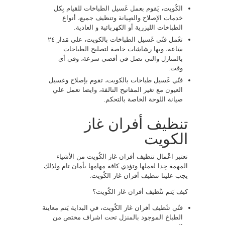
الكُويت، يَقوم بعمل غَسيل الطباخات للقيام بِكل
خدمات الإصلاح والصِيانة وتنظيف جميع، أنواع
الطباخات الليزرية أو الكهربائية و العادية.
تعْمل فنّي غَسيل الطباخات بالكويت، علي مَدار ٢٤
سَاعة، وبها رشاشات خاصة لتصليح الطباخات
بالمنازل والتي تصل في أقصي سرعة، وفي أي
وقت.
فنّي غَسيل طباخات بالكويت، تقوم بإصلاح وغسيل
العيون مع تغير المفاتيح التالفة، وايضا تعمل علي
صيانة اللوحة الخاصة بالتحكم.
تنظيف أفران غاز
الكويت
تعتبر اعْمال تنظيف أفران غاز الكُويت من الأشياء
المهمة جِدا لعملها وتؤدي كافة مهامها بأمان تام ولذلك
يجب علينا تنظيف أفران غاز الكُويت.
كيف يَتم تنْظيف أفران غاز الكُويت؟
فنّي تنْظيف أفران غاز الكُويت، في البداية يَتم معاينة
الطباخ الموجود بالمنزل تحت اشراف مختص من