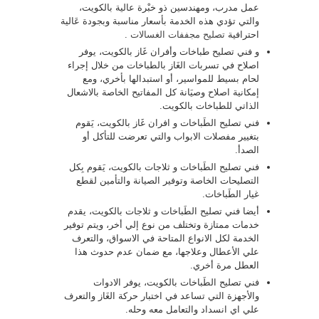
عمل مدرب، ومهندسين ذو خبْرة عالية بالكويت،
والتي تؤدي هذه الخدمة بأسعار مناسبة وبجودة عَالية
احترافية
تصليح مجففات الغسالات
.
و فني تصليح طباخات وأفران غَاز بالكويت، يوفر
اصلاح في تسربات الغَاز بالطباخات من خلال إجراء
لحام بسيط للمواسير، أو استبدالها بأخري، ومع
إمكانية اصلاح وصيَانة كل المفاتيح الخاصة بالاشعال
الذاتي للطباخات بالكويت.
فني تصليح الطَباخات و افران غَاز بالكويت، يَقوم
بتغيير مفصلات الابواب والتي تعرضت للتأكل أو
الصدأ.
فني تصليح الطَباخات و ثلاجات بالكويت، يَقوم بِكل
التصليحات الخاصة وتوفير الصيانة والتأمين لقطع
غيار الطَباخات.
أيضا فني تصليح الطَباخات و ثلاجات بالكويت، يقدم
خدمات ممتازة وتختلف من نوع إلي أخر، ويتم توفير
الخدمة لكل الانواع المتاحة في الاسواق، والتعرف
علي الأعطال وعلاجها، مع ضمان عدم حدوث هذا
العطل مرة أخري.
فني تصليح الطَباخات بالكويت، يوفر الادوات
والأجهزة التي تساعد في اختبار حركة الغَاز والتعرف
علي اي انسداد والتعامل معه وحله.