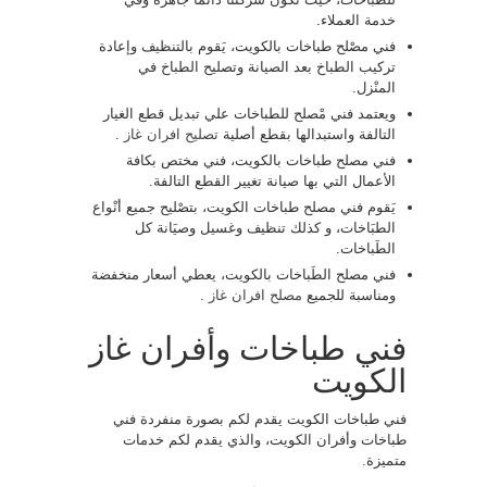
خدمة العملاء.
فني مصْلح طباخات بالكويت، يَقوم بالتنظيف وإعادة
تركيب الطباخ بعد الصيانة وتصليح الطباخ في
المنْزل.
ويعتمد فني مْصلح للطباخات علي تبديل قطع الغيار
التالفة واستبدالها بقطع أصلية
تصليح افران غاز
.
فني مصلح طباخات بالكويت، فني مختص بكافة
الأعمال التي بها صيانة تغيير القطع التالفة.
يَقوم فني مصلح طباخات الكويت، بتصْليح جميع أنْواع
الطبَاخات، و كذلك تنظيف وغسيل وصيَانة كل
الطَباخات.
فني مصلح الطَباخات بالكويت، يعطي أسعار منخفضة
ومناسبة للجميع
مصلح افران غاز
.
فني طباخات وأفران غاز
الكويت
فني طباخات الكويت يقدم لكم بصورة منفردة فني
طباخات وأفران الكويت، والذي يقدم لكم خدمات
متميزة.