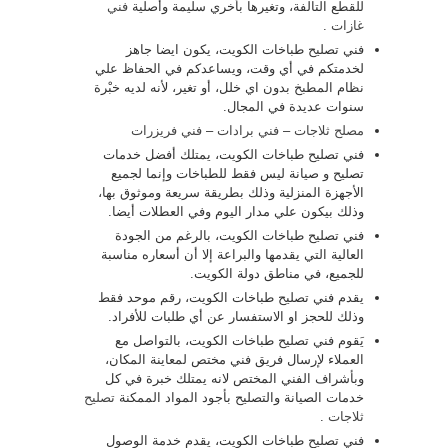
للقطع التالفة، وتغيرها بأخري سليمة وأصلية
فني
غازات
.
فني تصليح طباخات الكويت، يكون ايضا جاهز
لخدمتكم في أي وقت، ويساعدكم في الحفاظ علي
نظام المطبخ بدون اي خلل، أو تغير، لأنه لديه خبْرة
سنوات عديدة في المجال.
مصلح ثلاجات
–
فني برادات
–
فني فريزرات
فني تصليح طباخات الكويت، يمتلك أفضل خدمات
تصليح و صيانة ليس فقط للطباخات وإنما لجميع
الأجهزة المنزلية وذلك بطريقة سريعة وموثوق بها،
وذلك بيكون علي مدار اليوم وفي العطلات أيضا.
فني تصليح طباخات الكويت، بالرغم من الجودة
العالية التي يقدمها والبراعة إلا أن أسعاره مناسبة
للجميع، في مناطق دولة الكويت.
يقدم فني تصليح طباخات الكويت، رقم موحد فقط
وذلك للحجز او الاستفسار عن أي طلبات للأفراد.
يَقوم فني تصليح طباخات الكويت، بالتواصل مع
العملاء لإرسال فريق فني مختص لمعاينة المكان،
وبأشراف الفني المختص لانه يمتلك خبرة في كل
خدمات الصيانة والتصليح بأجود المواد الممكنة
تصليح
ثلاجات
.
فني تصليح طباخات الكويت، يقدم خدمة الوصول