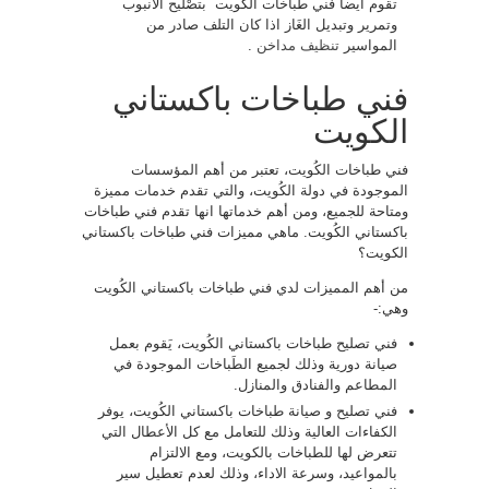
تقوم ايضا فني طباخات الكويت بتصْليح الأنبوب
وتمرير وتبديل الغَاز اذا كان التلف صادر من
المواسير
تنظيف مداخن
.
فني طباخات باكستاني
الكويت
فني طباخات الكُويت، تعتبر من أهم المؤسسات
الموجودة في دولة الكُويت، والتي تقدم خدمات مميزة
ومتاحة للجميع، ومن أهم خدماتها انها تقدم فني طباخات
باكستاني الكُويت. ماهي مميزات فني طباخات باكستاني
الكويت؟
من أهم المميزات لدي فني طباخات باكستاني الكُويت
وهي:-
فني تصليح طباخات باكستاني الكُويت، يَقوم بعمل
صيانة دورية وذلك لجميع الطَباخات الموجودة في
المطاعم والفنادق والمنازل.
فني تصليح و صيانة طباخات باكستاني الكُويت، يوفر
الكفاءات العالية وذلك للتعامل مع كل الأعطال التي
تتعرض لها للطباخات بالكويت، ومع الالتزام
بالمواعيد، وسرعة الاداء، وذلك لعدم تعطيل سير