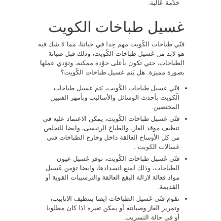
خدْمة عَالية.
غسيل طباخات الكويت
فنّي طباخات الكُويت مهم جِدا في حياتنا، مما لا شك فيه
هو لابد من غسيل طباخات الكُويت، وذلك قبل صيانة
الطباخات، حتي تكون بأعلى جوْدة ممكنة، وتؤدي عملها
بصورة مميزة. هل يَتم غسيل طباخات الكُويت؟
فنّي غسيل طباخات الكُويت، يَتم غسيل طباخات
الُكويت بأحدث الوسائل والأساليب وبأمهر الفنيين
المختصين.
فنّي غسيل طباخات الكُويت، يمكن الاعتماد عليه في
تنظيف موقد الغاز، والطباخ الرئيسى، وايضا للتخلص
من كل الأوساخ العالقة داخل وخارج الطباخات
فني
غسالات الكويت
.
فنّي غَسيل طباخات الكُويت، توفر غَسيل عيون
الطباخات، وذلك لمنع انسدادها، وايضا تؤمن غَسيل
مواد فعالة لازالة البقع العالقة والترسيبات القوية أو
القديمة.
تقوم فنّي غَسيل الطباخات ايضا بتنظيف الانابيب،
وتمرير الغَاز وصيانته أو يمكن تغيره اذا كان مطلوبا
أو في حالة التسريب.