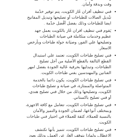
وقت وبدقة وأمان.
فني تنظيف أفران غَاز الكويت، يتم توفير خدْمة
تبْديل الصالات للطباخات أو تصليحها وتبديل المفاتيح
ايضا للطباخات وذلك بفضل أفْضل خدْمة .
يَقوم فني تنظيف افران غَاز بالكويت بعمل جهد
عظيم وخدمات متكاملة في صيانة الطباخات
وتصليحها علي الفور، وصيَانة جولة طباخات وبأرخص
الاسعار.
فني تصليح طباخات الكويت، تعتمد علي استبدال
القطع التالفة بالقطع الأصلية من أجل تصليح
الطباخات، وتبدليها بحرفية عَالية الجودة بفضل امهر
الفنانين والمهندسين بفني طباخات الكويت.
فني تصليح طباخات الكويت، يكون دائما بالخدمة
المتواصلة والممتازة، في صيانة و تصليح طباخات
الكويت، وتصليحها وذلك من خلال فني تصليح هندي،
أو فني تصليح باكستاني.
فني تصليح طباخات الكويت، تتعامل مع كافة الاجهزة،
وبمختلف أنواعها، لضمان الجودة والتميز والأمان
بالنسبة للعملاء، كثقة للعملاء في اختيار
فني طباخات
الكويت.
فني تصليح طباخات الكويت، تتميز بأنها تكتشف
الاعطال، ولماذا يتوقف الغاز عن العمل، وذلك يعود