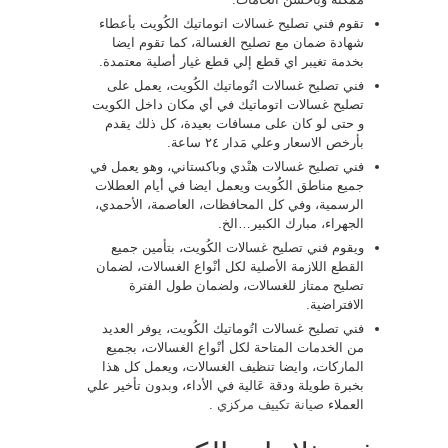
تقوم فني تصليح غسالات اتوماتيك الكُويت بأعطاء
شهادة ضمان مع تصليح الغسالة، كما تقوم ايضا
بخدمة تغيبر اي قطع إلي قطع غيار أصلية معتمدة.
فني تصليح غسالات اتُوماتيك الكُويت، يعمل على
تصليح غسالات اتوماتيك في أي مكان داخل الكويت
و حتى لو كان على مسافات بعيدة، كل ذلك يقدم
بأرخص الاسعار وعلي مَدار ٢٤ ساعة.
فني تصليح غسالات هنْدي وباكستاني، وهو يعمل في
جميع مناطق الكُويت ويعمل ايضا في أيام العطلات
الرسمية، وفي كل المحافظات، العاصمة، الأحمدي،
الجهراء، مبارك الكبير…الخ.
ويقوم فني تصليح غسالات الكُويت، بتأمين جميع
القطع اللازمة الأصلية لكل أنْواع الغسالات، لضمان
تصليح ممتاز للغسالات، ولضمان طول الفترة
الافتراضية.
فني تصليح غسالات اتُوماتيك الكُويت، يوفر العديد
من الخدمات المتاحة لكل أنْواع الغسالات، بجميع
الماركات، وايضا تنظيف الغسالات، ويعمل كل هذا
بخبرة طويلة ودقة عَالية في الأداء، وبدون تأخير علي
العملاء
صيانة تكييف مركزي
.