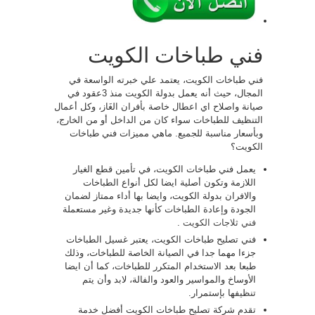
فني طباخات الكويت
فني طباخات الكويت، يعتمد علي خبرته الواسعة في
المجال، حيث أنه يعمل بدولة الكويت منذ 3عقود في
صيانة واصلاح اي اعطال خاصة بأفران الغَاز، وكل أعمال
التنظيف للطباخات سواء كان من الداخل أو من الخارج،
وبأسعار مناسبة للجميع. ماهي مميزات فني طباخات
الكويت؟
يعمل فني طباخات الكويت، في تأمين قطع الغيار
اللازمة وتكون أصلية ايضا لكل أنواع الطباخات
والافران بدولة الكويت، وايضا بها أداء ممتاز لضمان
الجودة وإعادة الطباخات كأنها جديدة وغير مستعملة
فني ثلاجات الكويت
.
فني تصليح طباخات الكويت، يعتبر غسيل الطباخات
جزءا مهما جدا في الصيانة الخاصة للطباخات، وذلك
طبعا بعد الاستخدام المتكرر للطباخات، كما أن ايضا
الأوساخ والمواسير والعود والفالة، لابد وأن يتم
تنظيفها بإستمرار.
تقدم شركة تصليح طباخات الكويت أفضل خدمة