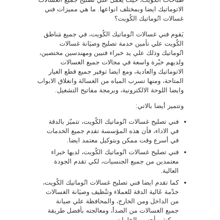
الاتوماتيك ايضا وبمختلف انواعها. ما هي مميزات فني
غسالات اتُوماتيك الكُويت؟
يَقوم فني غسالات اتُوماتيك الكُويت، في جميع مَناطق
الكُويت علي تأمين خدمة تصليح وصيَانة غسالات
اتُوماتيك وذلك علي يد خبراء فنيين ومهندسين مختصين،
ولديهم خبْرة واسعة في مجالات جميع الغسالات
الاتوماتيك والعادية، ومع ايضا توفير جميع قطع الغيار
المتاحة، ومنها تسرب المياه من الغسالة وانغلاق الابواب
وايضا اللوحة الالكترونية، وبرمجة مفاتيح التشغيل.
وتتميز أيضا بالاتي:
فني تصليح غسالات اتُوماتيك الكُويت، تتميّز بالدقة
في الاداء، فأن هذه المؤسسة تقدم جميع الخدمات
في أسرع وقت ممكن وبتوكيل معتمد ايضا.
فني تصليح غسالات اتُوماتيك الكُويت، لديها خبراء
معتمدين من جميع الجنسيات، لكي تقدم الجودة
العالية.
كما تقدم ايضا فني تصليح غسالات اتُوماتيك الكُويت،
خدْمة عَالية الدقة للعملاء وتنْظيف وصيَانة الغسالات
من الداخل ومن الخارج، والمحافظة علي صيانة
جميع الغسالات من الصدأ، ومعالجته بأفضل طريقة
ممكنة وبأحسن الخامات.