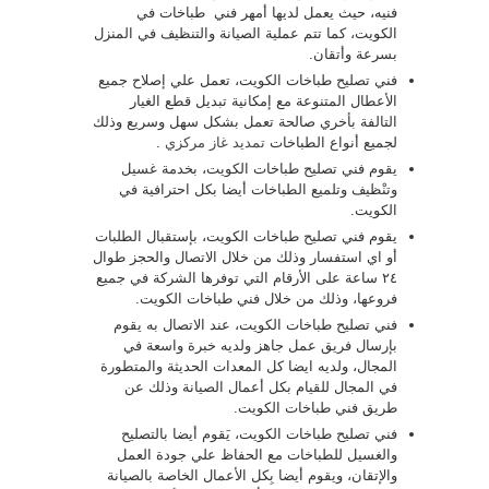
فنيه، حيث يعمل لديها أمهر فني طباخات في
الكويت، كما تتم عملية الصيانة والتنظيف في المنزل
بسرعة وأتقان.
فني تصليح طباخات الكويت، تعمل علي إصلاح جميع
الأعطال المتنوعة مع إمكانية تبديل قطع الغيار
التالفة بأخري صالحة تعمل بشكل سهل وسريع وذلك
لجميع أنواع الطباخات
تمديد غاز مركزي
.
يقوم فني تصليح طباخات الكويت، بخدمة غسيل
وتنْظيف وتلميع الطباخات أيضا بكل احترافية في
الكويت.
يقوم فني تصليح طباخات الكويت، بإستقبال الطلبات
أو اي استفسار وذلك من خلال الاتصال والحجز طوال
٢٤ ساعة على الأرقام التي توفرها الشركة في جميع
فروعها، وذلك من خلال فني طباخات الكويت.
فني تصليح طباخات الكويت، عند الاتصال به يقوم
بإرسال فريق عمل جاهز ولديه خبرة واسعة في
المجال، ولديه ايضا كل المعدات الحديثة والمتطورة
في المجال للقيام بكل أعمال الصيانة وذلك عن
طريق فني طباخات الكويت.
فني تصليح طباخات الكويت، يَقوم أيضا بالتصليح
والغسيل للطباخات مع الحفاظ علي جودة العمل
والإتقان، ويقوم أيضا بِكل الأعمال الخاصة بالصيانة