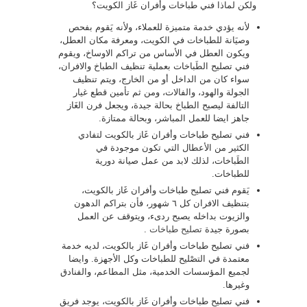
ولكن لماذا فني طباخات وأفران غَاز الكويت؟
لأنه يؤدي خدمة متميزة للعملاء، ولأنه يَقوم بفحص
وصيَانة للطباخات في الكويت، ومعرفة مكان العطل،
ويكون العطل في الأساس من تراكم الاوساخ، ويقوم
فني تصليح الطَباخات بعملية تنظيف الطباخ والافران،
سواء كان من الداخل أو من الخارج، ويتم تنظيف
الجولة والهود، والفالات، ومن ثم تأمين قطع غيار
التالفة ليصبح الطباخ بحالة جيدة، ويجعل فرن الغَاز
جاهز ايضا للعمل المباشر، وبحالة ممتازة.
فني تصليح طباخات وأفران غَاز بالكويت لتفادي
الكثير من الأعطال التي تكون موجودة في
الطَباخات، لذلك لابد من عمل صيانة دورية
للطباخات.
يَقوم فني تصليح طباخات وأفران غَاز بالكويت،
بتنظيف الافران كل ٦ شهور، فأن بتراكم الدهون
والزيوت بداخله يصبح ردىء، ويتوقف عن العمل
بصورة جيدة
تصليح طباخات
.
فني تصليح طباخات وأفران غَاز بالكويت، لديه خدمة
معتمدة في التصْليح للطباخات وكل الأجهزة. وايضا
لجميع المؤسسات الخدمية، مثل المطاعم، والفنادق
وغيرها.
فني تصليح طباخات وأفران غَاز بالكويت، يوجد فريق