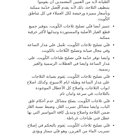
الصّيانة لابد من الفنيين المعتمدين أن يقوموا
بتنظيف الثلاجة، ذلك لأنه يقدم أفْضل خدْمة ممكنة
وبأسعار مميزة ورخيصة لكل العملاء في كل مَناطق
الكُويت.
تتميز أيضا فنّي تصليح ثلاجات الكُويت، بتوفير جميع
قطع الغيار الأصلية والمستوردة وتبدليها لأكثر حرفية
ممكنة.
فنّي تصليح ثلاجات الكُويت، تعْمل علي مَدار الساعة
وفي مجال صيانة وتصليح الثّلاجات بالكويت.
وايضا توفر خدْمة فنّي تصليح طباخات الكُويت، علي
مَدار الساعة وايضا في العطلات الرسمية والغير
رسمية.
فنّي تصليح ثلاجات الكُويت، يَقوم بصيانة الثلاجات
علي مَدار الساعة وطيلة ايام الاسبوع، وكذلك اصلاح
ابواب الثلاجات، واصلاح كل الأعطال الموجودة
بالثلاجات، في سرعة وامان تام.
فنّي ثلاجات الكُويت، يصلح مشاكل عدم أحكام غلق
الباب، وايضا مشاكل تسرب الغَاز، وضبط نسبة الغَاز
ضمن الثلاجة واصلاح وتبديل كافة المواسير التي بها
عطل
فني طباخات غرناطة
.
فنّي تصليح ثلاجات الكُويت، يَقوم بالتحكم في إصلاح
تسريب الماء من الفريزر، وهو فنّي ممتاز ويؤدي