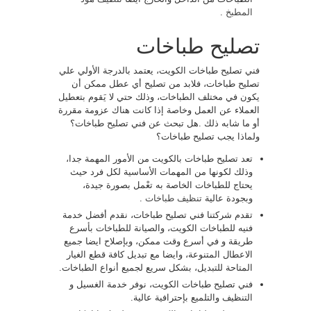
المطبخ
.
تصليح طباخات
فني تصليح طباخات الكويت، يعتمد بالدرجة الأولي علي
تصليح طباخات، فلابد من تصليح أي عطل ممكن أن
يكون في مختلف الطباخات، وذلك حتي لا يَقوم بتعطيل
العملاء عن العمل وخاصة إذا كانت هناك عزومة مقررة
أو ما شابه ذلك .هل تبحث عن فني تصليح طباخات؟
ولماذا يجب تصليح طباخات؟
تعد تصليح طباخات بالكويت من الأمور المهمة جدا،
وذلك لكونها من المهمات الأساسية لكل فرد حيث
يحتاج للطباخات الخاصة به تعْمل بصورة جيدة،
وبجودة عالية
تنظيف طباخات
.
تقدم شركتنا فني تصليح طباخات، نقدم أفضل خدمة
فنيه للطباخات الكويت، والصيانة للطباخات بأسرع
طريقة و في أسرع وقت ممكن، وبإصلاح ايضا جميع
الاعطال المتنوعة، وايضا مع تبديل كافة قطع الغيار
المتاحة للتبديل، بشكل سريع لجميع أنواع الطباخات.
فني تصليح طباخات الكويت، نوفر خدمة الغسيل و
التنظيف والتلميع بإحترافية عالية.