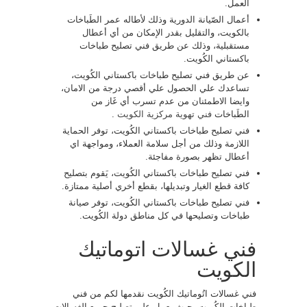
العمل.
أعمال الصّيانة الدورية وذلك لأطاله عمر الطَباخات
بالكويت، والتقليل بقدر الإمكان من أي أعطال
مستقبلية، وذلك عن طريق فني تصليح طباخات
باكستاني الكُويت.
عن طريق فني تصليح طباخات باكستاني الكُويت،
تساعدك علي الحصول علي أقصي درجة من الامان،
وايضا الاطمئنان من عدم تسرب أي غَاز من
الطَباخات
فني تهوية مركزية الكويت
.
فني تصليح طباخات باكستاني الكُويت، توفر الحماية
اللازمة وذلك من أجل سلامة العملاء، ومواجهة اي
أعطال تظهر بصورة مفاجئة.
فني تصليح طباخات باكستاني الكُويت، يَقوم بتصليح
كافة قطع الغيار وتبديلها، بقطع أخري أصلية ممتازة.
فني تصليح طباخات باكستاني الكُويت، توفر صيانة
طباخات وتصليحها في كل مناطق دولة الكُويت.
فني غسالات اتوماتيك
الكويت
فني غسالات اتُوماتيك الكُويت نقدمها لكم من فني
طباخات الكُويت، حيث يعمل علي تصليح جميع الغسالات