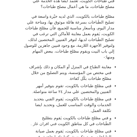
فني طباخات الكويت، تعتمد ايضا هذه الخدمة علي
مصلح طباخات، ما هي أعمال مصلح طباخات؟
مصْلح طباخات بالكويت، الذي لديه خبْرة واسعة في
تصليح الطَباخات بسرعة هائلة موثوق بها، ومتاحة علي
مدار اليوم، وبأسعار مناسبة للجميع، فأن مصْلح طباخات
الكويت، يَقوم بعمل معاينة للأماكن التي ترغب في
تصليح الطَباخات لديها، لتوفر الفنيين المختصين لذلك،
ولتوفير الأجهزة اللازمة، مع وجود فنيين جاهزين للوصول
إلي باب البيت ويقوم مصْلح طباخات، ببعض المهام
ومنها:-
معاينة الطباخ في المنزل أو المكان و ذلك بإشراف
فني مختص من المؤسسة، ويتم التصليح من خلال
مصْلح طباخات بكُل كفاءة.
فني مصْلح طباخات بالكوبت، تقوم بتوفير أمهر
الفنيين والمختصين علي مدار ٢٤ ساعة متواصلة.
فني مصْلح طباخات بالكويت، يَقوم الفني بتحديد
الخدمات والوقت المناسب للعمل، وتحديد ايضا
تكلفة العمل.
و فني مصْلح طباخات بالكويت يَقوم بتصْليح
الطَباخات في كل مناطق الكويت
فني افران غاز
.
فني مصْلح طباخات بالكويت، يَقوم بعمل صيانة
للطباخات، حيث تكون شركتنا دائما جاهزة وفي