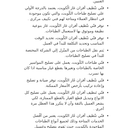
الفنيين.
فنّي تنْظيف أفران غاز الُكويت، يعتمد بالدرجة الأولي
علي تصليح طباخات الكُويت، والتي تكون موجودة
في انتظار العملاء ومتاحة لهم
فني تكييف مركزي
.
توفر فنّي تنْظيف أفران غاز الكُويت، غاز بنوعية
نظيفة وموثوق بها لاستعمال الطباخات.
توفر فنّي تنْظيف أفران الكُويت، تحديد الوقت
المناسب وتحديد التكلفة للبدأ في العمل.
يَتم نقل الطباخات من المنْزل إلي الشركة المختصة
للبدأ في تصليح الطباخات.
فنّي طباخات الكُويت، يعمل على تصليح المواسير
الخاصة بالطباخات وتغيرها بقطع غيار مناسبة اذا كان
بها تسرب.
فنّي تنْظيف أفران غَاز الكُويت، توفر صيانة و تصليح
وإعادة تركيب بأرخص الأسعار الممكنة.
فنّي تَنظيف أفران غَاز الكُويت، يعمل على تصليح كل
الانواع وتبديل قطع الغيار بالقطع الممتازة، لكي
يشعر العميل بالثقة وأن لا يتكرر هذا العطل مرة
أخري .
فنّي تنْظيف أفران غَاز الكويت، يعتبر من أفْضل
الخدمات المتاحة وذلك لجميع أنواع الطباخات
الموْجودة بالكويت، حيث يَقوم بتصليح وغسيل