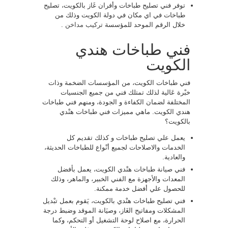
توفر فني تصليح طباخات وأفران غَاز بالكويت، تصليح
طباخات في اي مكان في دولة الكويت وذلك من
خلال الرقم الموحد للمؤسسة
تركيب مداخن
.
فني طباخات هندي
الكويت
فني طباخات الكويت، من المؤسسات الضخمة وذات
خبْرة عَالية لذلك تمتلك فني من جميع الجنسيات
المختلفة لضمان الكفاءة و الجودة، ومنهم فني طباخات
هندي الكويت. ماهي مميزات فني طباخات هنْدي
بالكويت؟
يعمل علي تصليح طباخات و كذلك تقديم كل
الخدمات والاصلاحات لجميع أنْواع للطباخات الحديثة،
والعادية.
فني صيانة طباخات هنْدي الكويت، يعمل بأفضل
المعدات والأجهزة مع الفني الخبير، والماهر، وذلك
للحصول علي أفضل خدمة ممكنة.
فني تصليح طباخات هنْدي بالكويت، يَقوم بعمل تبْديل
المشكلات ومفاتيح الغَاز، وصيَانة الموقد وضبط درجة
الحرارة، مع اصلاح لوحة التشغيل أو التحكم، وكما