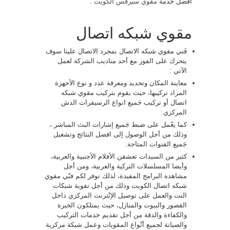
أفْضل خدمة
مقوي سيرفس الكويت
.
مقوي شبكه اتصال
فَني مقوي شبكه الاتصال بمجرد الاتصال علينا سوف
يتحرك على الفور مع أحد مناديب الشركة لعمل
الآتي :
معاينة المكان وتحديد ومعرفة عدد و نوع الأجهزة
المراد تركيبها، حيث يقوم بتركيب مقوي شبكه
اتصال أو تركيب جَميع انواع الرسيفرات الدش
المركزي.
كما يعْمل على ضبط جَميع إشارات البث المباشر ،
وذلك من أجل الوصول إلى افضل النتائج وتشغيل
جَميع القنوات المتاحة.
كثير من السيدات تعشقن الأفلام الأجنبية والعربية،
وأيضا المسلسلات التركية والعربية، ومن أجل
مشاهدة البرامج المفيدة، لذلك نوفر لكم فنّي مقوي
شبكه اتصال الكويت وذلك من أجل تقوية شبكات
النت والعمل على توصيل الإنْترنت المركزي داخل
القصور والبيوت والمنازل، حيث يمتلكون الخبرة
والكفاءة والدقة من أجل تقديم خدمات التركيب
والصيانة لجميع أنْواع المقويات وعمل شبكة مركزية