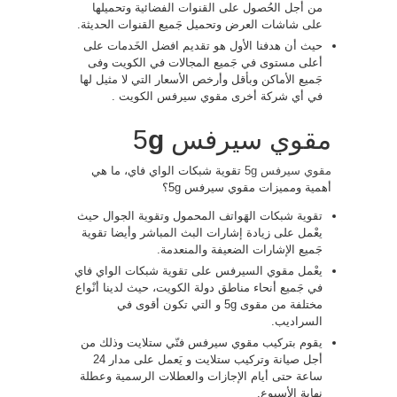
من أجل الحُصول على القنوات الفضائية وتحميلها
على شاشات العرض وتحميل جَميع القنوات الحديثة.
حيث أن هدفنا الأول هو تقديم افضل الخَدمات على
أعلى مستوى في جَميع المجالات في الكويت وفى
جَميع الأماكن وبأقل وأرخص الأسعار التي لا مثيل لها
في أي شركة أخرى مقوي سيرفس الكويت .
مقوي سيرفس 5
g
مقوي سيرفس 5g
تقوية شبكات الواي فاي، ما هي
أهمية ومميزات مقوي سيرفس 5g؟
تقوية شبكات الهَواتف المحمول وتقوية الجوال حيث
يعْمل على زيادة إشارات البث المباشر وأيضا تقوية
جَميع الإشارات الضعيفة والمنعدمة.
يعْمل مقوي السيرفس على تقوية شبكات الواي فاي
في جَميع أنحاء مناطق دولة الكويت، حيث لدينا أنْواع
مختلفة من مقوى 5g و التي تكون أقوى في
السراديب.
يقوم بتركيب مقوي سيرفس فنّي ستلايت وذلك من
أجل صيانة وتركيب ستلايت و يَعمل على مدار 24
ساعة حتى أيام الإجازات والعطلات الرسمية وعطلة
نهاية الأسبوع.