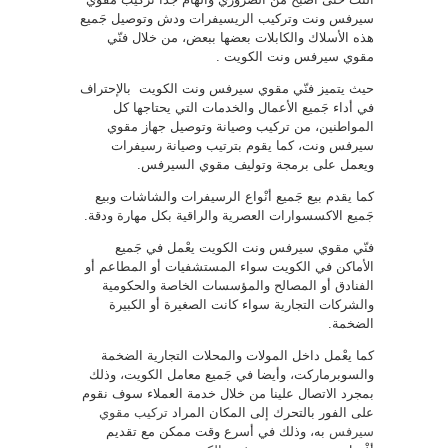
سيرفس ونت وتركيب الريسيفرات ودش وتوصيل جَميع
هذه الأسلاك والكابلات بعضها ببعض، من خلال فنّي
مقوي سيرفس ونت الكويت .
حيث يتميز فنّي مقوي سيرفس ونت الكويت بالإحتراف
في أداء جَميع الأعمال والخدمات التي يحتاجها كل
المواطنين، من تركيب وصيانة وتوصيل جهاز مقوي
سيرفس ونت، كما يقوم بترتيب وصيانة رسيفرات
ويعمل على برمجة وتوليف مقوي السيرفس.
كما يقدم بيع جَميع أنْواع الرسيفرات والشاشات وبيع
جَميع الاكسسوارات العصرية والراقية بكل مهارة ودقة.
فنّي مقوي سيرفس ونت الكويت يعْمل في جَميع
الأماكن في الكويت سواء المستشفيات أو المطاعم أو
الفنادق أو المصالح والمؤسسات الخاصة والحكومية
والشركات التجارية سواء كانت الصغيرة أو الكبيرة
الضخمة.
كما يعْمل داخل المولات والمحلات التجارية الضخمة
والسوبرماركت، وأيضا في جَميع معامل الكويت، وذلك
بمجرد الاتصال علينا من خلال خدمة العملاء سوف نقوم
على الفور بالتحرك إلى المكان المراد
تركيب مقوي
سيرفس
به، وذلك في أسرع وقت ممكن مع تقديم