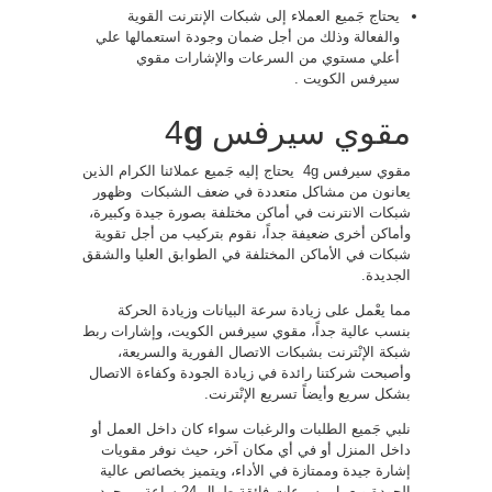
يحتاج جَميع العملاء إلى شبكات الإنترنت القوية
والفعالة وذلك من أجل ضمان وجودة استعمالها علي
أعلي مستوي من السرعات والإشارات مقوي
سيرفس الكويت .
مقوي سيرفس 4
g
مقوي سيرفس 4g يحتاج إليه جَميع عملائنا الكرام الذين
يعانون من مشاكل متعددة في ضعف الشبكات وظهور
شبكات الانترنت في أماكن مختلفة بصورة جيدة وكبيرة،
وأماكن أخرى ضعيفة جداً، نقوم بتركيب من أجل تقوية
شبكات في الأماكن المختلفة في الطوابق العليا والشقق
الجديدة.
مما يعْمل على زيادة سرعة البيانات وزيادة الحركة
بنسب عالية جداً، مقوي سيرفس الكويت، وإشارات ربط
شبكة الإنْترنت بشبكات الاتصال الفورية والسريعة،
وأصبحت شركتنا رائدة في زيادة الجودة وكفاءة الاتصال
بشكل سريع وأيضاً تسريع الإنْترنت.
نلبي جَميع الطلبات والرغبات سواء كان داخل العمل أو
داخل المنزل أو في أي مكان آخر، حيث نوفر مقويات
إشارة جيدة وممتازة في الأداء، ويتميز بخصائص عالية
الجودة ويعمل بسرعات فائقة طوال 24 ساعة، بمجرد