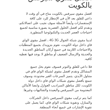
بالكويت
افضل مقوي سيرفس بالكويت متاح في أي وقت لا
داعي للقلق بعد الآن في الإنتظار للرد على كافة
الإستفسارات وأيضاً الأسئلة سوف نجيب على اتصالاتكم،
ونقدم لكم افضل الحلول العصرية بصورة مناسبة لجميع
احتياجات العصر الحديث والتكنولوجيا المتطورة.
لدينا
مقوي شبكة
الجوال 4G 3G ، افضل مقوي الواي
فاي داخل دولة الكويت، نقوم بتزويدك بجميع المتطلبات
والاحتياجات اللازمة في جميع أركان المناطق الجديدة
والحديثة والارسال الضعيف أو مناطق لا يوجد فيها تغطيه
كافيه.
فلا داعي للقلق والتوتر فسوف نقوم بحل جميع
المشاكل ونقدم افضل مقوي لشبكة الواي فاي في
متناول الأيدي، يتميز السرعات الغير محدودة، وسوف
تتمتع بأفضل مقوي شبكات الواي فاي داخل دولة
الكويت، لكل مناطق السراديب العوازل وايضا الأماكن
المعدومة من السيرفس والبعيدة والشاليهات وغيرها.
كما يتم تركيب مقوي السيرفس داخل الشركات
والمنازل، وتقوية شبكات الواي فاي، كما يعمل على
تقوية الإشارات في جَميع أنحاء المنطقة.