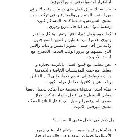
أو أضرار أو تلفيات في جَميع الأجهزة.
نحن نمتلك فريق عمل قوي ومتمكن وعدد لا نهائي
من الفنيين المتميزين والمحترفين في تركيب جهاز
مقوي السيرفس، فمهما كانت المشاكل كبيرة
وصعبة سوف نجد لها حل سريع وفوري.
كما نقوم بعمل دورات فنية وتقنية بشكل مستمر
ودوري نقدمها إلى العاملين والفنيين المتواجدين
وذلك من أجل ضمان تطوير النفس والذات والأمر
الذي يمكنهم مع مرور الوقت التعامل الحصري مع
أحدث الأجهزة.
نحن نتعامل مع جَميع العملاء بالكويت بجدارة و
نتعامل مع جَميع المؤسسات الخاصة والحكومية
وذلك بالإضافة إلى تقديم خدمات إلى أكبر الفنادق
والمقاهي والكافيهات داخل دولة الكويت.
نقدّم أسعار معقولة وبسيطة جداً يمكن للعميل دفعها
مقابل الحصول على افضل خدمات تركيب جهاز
مقوي السيرفس للوصول إلى افضل النتائج الممكنة
مقوي سيرفس الكويت .
هل تفكر في افضل مقوي السيرفس؟
نقدّم عروض وخصومات وتخفيضات على جَميع
الأعمال والخدمات المقدمة في حاله شراء جهاز