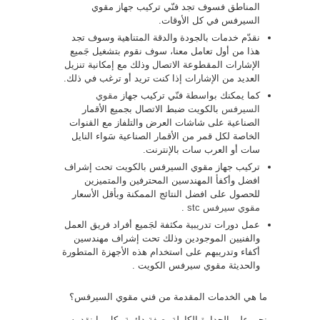
المناطق فسوف تجد فنّي تركيب جهاز مقوي
السيرفس في كل الأوقات.
نقدّم خدمات بالجودة والدقة المتناهية وسوف تجد
هذا من أول تعامل معنا، سوف نقوم بتشغيل جَميع
الإشارات المقطوعة الاتصال وذلك مع إمكانية تنزيل
العديد من الإشارات إذا كنت تريد أو ترغب في ذلك.
كما يمكنك بواسطة فنّي تركيب جهاز
مقوي
السيرفس
بالكويت ضبط الاتصال بجميع الأقمار
الصناعية على شاشات العرض والتلفاز مع القنوات
الخاصة لكل قمر من الأقمار الصناعية سَواء النايل
سات أو العرب سات بالإنترنت.
تركيب جهاز مقوي السيرفس بالكويت تحت إشراف
افضل وأكفأ المهندسين المحترفين والمتميزين
للحصول على افضل النتائج الممكنة وبأقل الأسعار
مقوي سيرفس stc
.
عمل دورات تدريبية مكثفة لجَميع أفراد فريق العمل
والفنيين الموجودين وذلك تحت إشراف مهندسين
أكفاء وتدريبهم على استخدام هذه الأجهزة المتطورة
والحديثة مقوي سيرفس الكويت .
ما هي الخدمات المقدمة من فني مقوي السيرفس؟
نحن على الجدارة الكاملة بصفة دائمة بكل ما نقدمه