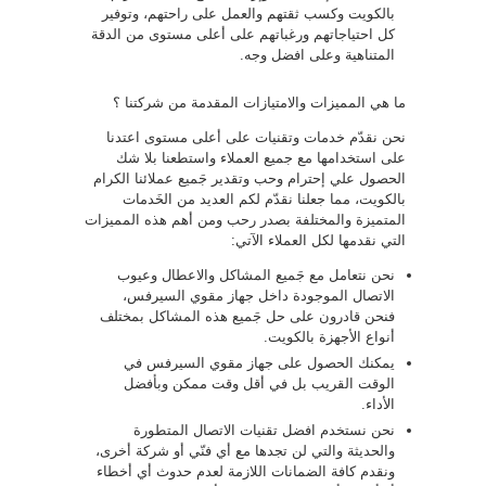
بالكويت وكسب ثقتهم والعمل على راحتهم، وتوفير
كل احتياجاتهم ورغباتهم على أعلى مستوى من الدقة
المتناهية وعلى افضل وجه.
ما هي المميزات والامتيازات المقدمة من شركتنا ؟
نحن نقدّم خدمات وتقنيات على أعلى مستوى اعتدنا
على استخدامها مع جميع العملاء واستطعنا بلا شك
الحصول علي إحترام وحب وتقدير جَميع عملائنا الكرام
بالكويت، مما جعلنا نقدّم لكم العديد من الخَدمات
المتميزة والمختلفة بصدر رحب ومن أهم هذه المميزات
التي نقدمها لكل العملاء الآتي:
نحن نتعامل مع جَميع المشاكل والاعطال وعيوب
الاتصال الموجودة داخل جهاز مقوي السيرفس،
فنحن قادرون على حل جَميع هذه المشاكل بمختلف
أنواع الأجهزة بالكويت.
يمكنك الحصول على جهاز مقوي السيرفس في
الوقت القريب بل في أقل وقت ممكن وبأفضل
الأداء.
نحن نستخدم افضل تقنيات الاتصال المتطورة
والحديثة والتي لن تجدها مع أي فنّي أو شركة أخرى،
ونقدم كافة الضمانات اللازمة لعدم حدوث أي أخطاء