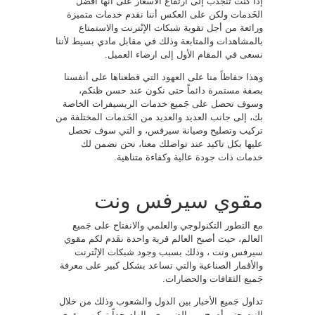
إذا كنت تنجذب إلى ارتفاع الأسعار على أنها افضل
الخَدمات ولكن على العكس أننا نقدم خدمات متميزة
ورائعة من أجل تقوية شبكات الإنْترنت والاستمتاع
بالمشاهدات والمتابعة وذلك في مقابل مادي بسيط لأننا
نسعى في المقام الأول إلى ارضاء العميل.
وهذا حفاظاً منا على العهود التي قطعناها على أنفسنا
بصفة مستمرة دائماً حتى نكون عند حسن ظنكم،
وسوف تحصل على جََميع خدمات الريسيفرات الخاصة
بك، إلى جانب العديد والعديد من الخَدمات المختلفة من
تركيب وتصليح وصيانة سيرفس، و التي سوف تحصل
عليها بكل تاكيد عند تواصلك معنا، نحن نضمن لك
خدمات ذات جودة عالية وكفاءة متناهية.
مقوي سيرفس ونت
مع التطور التكنولوجي والعلمي والانفتاح على جَميع
العالم، حيث أصبح العالم قرية واحدة نقَدم لكم مقوي
سيرفس ونت ، وذلك بسبب وجود شبكات الإنْترنت
والأقمار الصناعية والتي تساعد بشكل كبير على معرفة
جَميع الثقافات والحضارات.
تداول جَميع الأخبار بين الدول والشعوب وذلك من خلال
النت حتى أصبح من الضروري والهام جداً تركيب مقوي