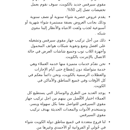
مقوي سيرفس جديد بالكويت، سوف نقوم بعمل
تخفيضات تصل إلى 50%.
يقدم عروض حصرية سَواء سنوية أو نصف سنوية
وذلك بجانب العروض بصفة مستمرة سَواء شهرية أو
أسبوعية لجذب ولفت الانتباه والأنظار إلينا
مقوي
شبكه
.
ذلك من أجل تركيب جهاز مقوي سيرفس وتشغيله
على افضل وضع وتقوية شبكات هواتف المحمول
وأجهزة اللاب توب وجميع شاشات العرض في حالة
الاتصال بالإنترنت بالكويت.
نحن نقدّم خدمات متميزة منها خدمه العملاء وهي
خدمة متواصلة دون إنقطاع حتى أيام الإجازات
والعطلات الرسمية بالكويت، ونحن دائماً معكم في
كل الأوقات وفي جَميع المناطق والأماكن في
الكويت.
يوجد العديد من الطرق والوسائل التي يستطيع كل
العملاء اختيار الأفْضل من بينهم من اجل تركيب جهاز
مقوي السيرفس للتواصل معنا بكل سهولة ويسر،
ونستخدم الأدوات والمعدات الحديثة بهدف تركيب
مقوي السيرفس.
لنا فروع متعددة في جَميع مناطق دولة الكويت سَواء
في حُولي أو الفروانية أو الأحمدي وغيرها من