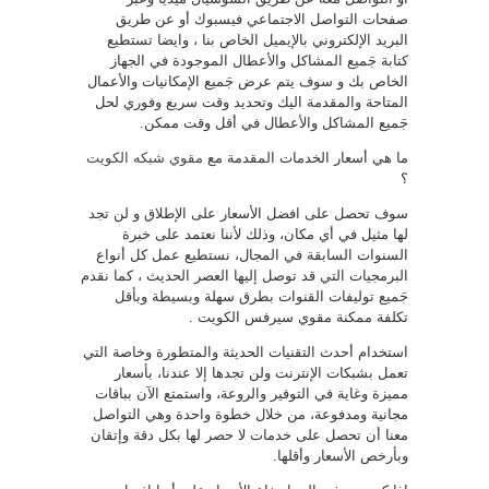
صفحات التواصل الاجتماعي فيسبوك أو عن طريق
البريد الإلكتروني بالإيميل الخاص بنا ، وايضا تستطيع
كتابة جَميع المشاكل والأعطال الموجودة في الجهاز
الخاص بك و سوف يتم عرض جَميع الإمكانيات والأعمال
المتاحة والمقدمة اليك وتحديد وقت سريع وفوري لحل
جَميع المشاكل والأعطال في أقل وقت ممكن.
ما هي أسعار الخدمات المقدمة مع
مقوي شبكه الكويت
؟
سوف تحصل على افضل الأسعار على الإطلاق و لن تجد
لها مثيل في أي مكان، وذلك لأننا نعتمد على خبرة
السنوات السابقة في المجال، نستطيع عمل كل أنواع
البرمجيات التي قد توصل إليها العصر الحديث ، كما نقدم
جَميع توليفات القنوات بطرق سهلة وبسيطة وبأقل
تكلفة ممكنة مقوي سيرفس الكويت .
استخدام أحدث التقنيات الحديثة والمتطورة وخاصة التي
تعمل بشبكات الإنترنت ولن تجدها إلا عندنا، بأسعار
مميزة وغاية في التوفير والروعة، واستمتع الآن بباقات
مجانية ومدفوعة، من خلال خطوة واحدة وهي التواصل
معنا أن تحصل على خدمات لا حصر لها بكل دقة وإتقان
وبأرخص الأسعار وأقلها.