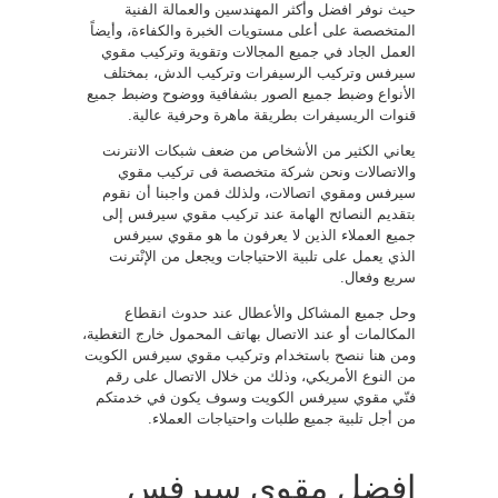
حيث نوفر افضل وأكثر المهندسين والعمالة الفنية
المتخصصة على أعلى مستويات الخبرة والكفاءة، وأيضاً
العمل الجاد في جميع المجالات وتقوية وتركيب مقوي
سيرفس وتركيب الرسيفرات وتركيب الدش، بمختلف
الأنواع وضبط جميع الصور بشفافية ووضوح وضبط جميع
قنوات الريسيفرات بطريقة ماهرة وحرفية عالية.
يعاني الكثير من الأشخاص من ضعف شبكات الانترنت
والاتصالات ونحن شركة متخصصة فى تركيب مقوي
سيرفس ومقوي اتصالات، ولذلك فمن واجبنا أن نقوم
بتقديم النصائح الهامة عند تركيب مقوي سيرفس إلى
جميع العملاء الذين لا يعرفون ما هو مقوي سيرفس
الذي يعمل على تلبية الاحتياجات ويجعل من الإنْترنت
سريع وفعال.
وحل جميع المشاكل والأعطال عند حدوث انقطاع
المكالمات أو عند الاتصال بهاتف المحمول خارج التغطية،
ومن هنا ننصح باستخدام وتركيب مقوي سيرفس الكويت
من النوع الأمريكي، وذلك من خلال الاتصال على رقم
فنّي مقوي سيرفس الكويت وسوف يكون في خدمتكم
من أجل تلبية جميع طلبات واحتياجات العملاء.
افضل مقوي سيرفس