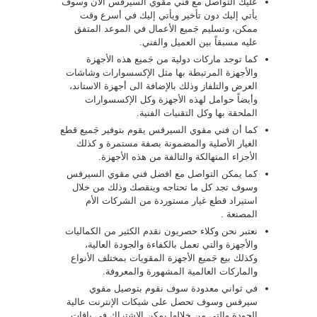
عليك التواصل مع فنّي مقوي السيرفس الآن وسوف
يأتي إليك دون تأخير ويأتي إليك في أسرع وقت
ممكن، وتسليم جَميع الأعمال في الموعد المتفق
عليه مسبقاً بين العميل والفني.
كما توجد ماركات دولية من جَميع هذه الأجهزة
والأجهزة المرتبطة بها مثل الإكسسوارات وشاشات
العرض والتلفاز وذلك بالإضافة الى أجهزة الاستاند،
وأيضاً حوامل لهذه الأجهزة وكل الإكسسوارات
الملحقة بها وكل التقنيات الفنية.
كما أن فني مقوي السيرفس يقوم بتوفير جَميع قطع
الغيار الأصلية والمضمونة بصفة مستمرة و كذلك
الأجزاء المتهالكة والتالفة من هذه الأجهزة.
كما يمكن التواصل مع افضل فني مقوي السيرفس
وسوف تجد كل ما تحتاجه وينقصك وذلك من خلال
استيراد قطع غيار مستوردة من الشركات الأم
المصنعة .
نعتبر نحن وكلاء حصريون نقدم الكثير من الكماليات
والأجهزة والتي تعمل بالكفاءة والجودة العالية،
وكذلك بيع جَميع الأجهزة المقويات بمختلف الأنواع
والماركات العالمية المشهورة والمعروفة.
في ثواني معدودة سوف نقوم بتوصيل مقوي
سيرفس وسوف تحصل على شبكات الإنترنت عالية
الجودة والتي من خلالها يمكن الإشتراك في باقات