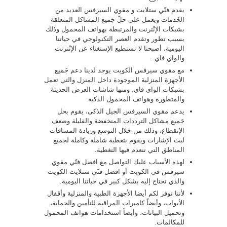
يقدم فنّي ستلايت و مقوي السيرفس العديد من
الخَدمات ويعمل على حلّ جَميع المشاكل المتعلقة
بشبكات الإنْترنت والمرتبطة بهواتف المحمول وذلك
بسبب تطور وتقدم العصر التكنولوجي في حياتنا
اليومية، أصبحنا لا نستطيع الإستغناء عن الإنْترنت
والواي فاي .
مع مقوي سيرفس الكويت يوجد لدينا دعم جَميع
الأجهزة المنزلية الموجودة داخل المنزل والتي تعمل
بشبكات الواي فاي، ومنها شاشات العرض الحديثة
والمتطورة وهواتف المحمول الذكية.
يدعم مقوي السيرفس الجيل الذكى، يقوم بحل
جَميع مشاكل الترددات المنخفضة والقليلة وضعف
الإنقطاع، وذلك من خلال التوسع وزيادة المسافات
لبث الإشارات ويقوم بتغطية شاملة وكاملة لجميع
المناطق التي تنعدم فيها التغطية.
لهذه الأسباب عليك التواصل مع افضل فنّي مقوي
سيرفس في الكويت أو افضل فنّي ستلايت الكويت
والذي تحتاج إليه بشكل كبير في حياتنا اليومية.
لأننا نوفر لكم أيضا الأجهزة الطبية والمنزلية وأقفال
الأبواب، وأيضاً كاميرات المراقبة للتأمين والحماية،
وتحميل البيانات، وأيضاً استخدامات هواتف المحمول
للمكالمات.