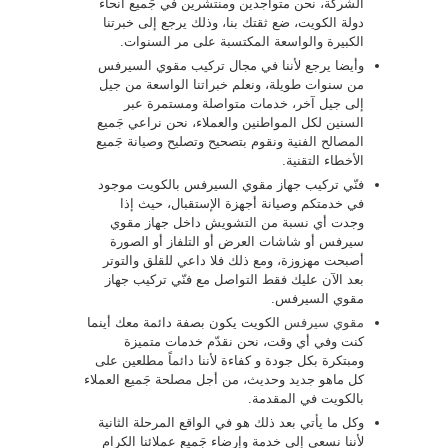
الشركة، نحن متواجدين ومنتشرين في جَميع أنحاء
دولة الكويت، ضع ثقتك بنا، وذلك يرجع إلى خبرتنا
الكبيرة والواسعة المكتسبة على مر السنوات.
وأيضا يرجع لأننا في مجال تركيب مقوي السيرفس
من سنوات طويلة، ونعلم خبراتنا الواسعة من جيل
إلى جيل آخر، خدمات متواصلة ومستمرة عبر
السنين لكل المواطنين والعملاء، نحن نراعي جَميع
المصالح الفنية ونقوم بتصحيح وتصليح وصيانة جَميع
الأخطاء التقنية.
فنّي تركيب جهاز مقوي السيرفس بالكويت موجود
في خدمتكم وصيانة أجهزة الإستقبال، حيث إذا
وجدت أي نسبة من التشويش داخل جهاز مقوي
سيرفس أو شاشات العرض أو التلفاز أو الصورة
أصبحت مهزوزة، ومع ذلك فلا داعي للقلق والتوتر
بعد الآن عليك فقط التواصل مع فنّي تركيب جهاز
مقوي السيرفس.
مقوي سيرفس
الكويت يكون بصفة دائمة معك أينما
كنت وفي أي وقت، نحن نقدّم خدمات متميزة
ومبتكرة بكل جودة و كفاءة لأننا دائماً مطلعين على
كل ماهو جديد وحديث، من أجل مصلحة جَميع العملاء
بالكويت في المقدمة.
وكل ما يأتي بعد ذلك هو في الواقع المرحلة الثانية
لأننا نسعى إلى خدمة وإرضاء جَميع عملائنا الكرام