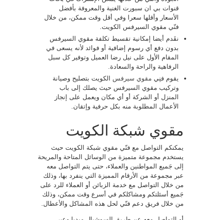
قنوات بي ان سبورت الغنية والمعروفة بأفضل
الأسعار وأقلها سعرا وفي أقل وقت ممكن، من خلال
فنّي مقوي السيرفس الكويت.
نقَدم أيضا إمكانية تقسيط تكلفة مقوي السيرفس
بدون دفع أي رسوم إضافية أو فوائد لأنه يسعى في
المقام الأول على نيل رضا العميل وتوفير كل سبل
الرفاهية والراحة والسعادة.
يقوم فنِي
مقوي سيرفس
الكويت بتصليح وصيانة
وتركيب مقوي السيرفس حيث يصلك إلى باب
المنزل أو الشركة أو أي مكان ويعمل على إنجاز
الأعمال المطلوبة منه بكل حرفية وإتقان.
مقوي شبكة الكويت
يمكنكم التواصل مع فنّي مقوي شبكة الكويت حيث
يستخدم مجموعة متميزة من الوسائل المتاحة والمريحة
إلى جَميع المواطنين والعملاء، حتى يتم التواصل معه
عبر مجموعة من الأرقام المميزة التي ينفرد بها، وذلك
من خلال التواصل مع خدمة الزبائن أو العملاء للرد على
جَميع أسئلتكم ومشاكلكم في أسرع وقت ممكن، وذلك
من خلال فريق دعم فنّي لحل هذه المشاكل والأعطال.
أو التواصل معه عن طريق السوشيال ميديا وعبر