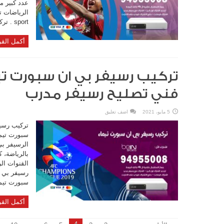
عدد كبير من
sport . تركيب رسيفر ...
أكمل القر
فني تصليح رسيفر مدرب
5 مايو، 2021
اضف تعليق
تركيب رسيف
سبورت تيما
الرسيفر ب
بالرياضة، 
القنوات ال
سبورت تيما
أكمل القر