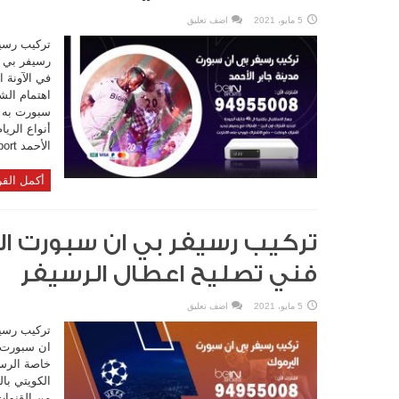
5 مايو، 2021
اضف تعليق
تركيب رسيف
رسيفر بي ا
في الآونة 
اهتمام الش
سبورت به ع
أنواع الري
الأحمد bein sport ...
أكمل القر
فني تصليح اعطال الرسيفر
5 مايو، 2021
اضف تعليق
تركيب رسي
ان سبورت ا
خاصة الرس
الكويتي با
من القنوات