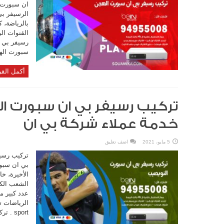
ان سبورت ا
الرسيفر ب
بالرياضة، 
القنوات ال
سبورت الهج
أكمل القر
خدمة عملاء شركة بي ان
5 مايو، 2021
اضف تعليق
تركيب رسي
بي ان سبور
الأخيرة، خ
الشعب الكو
عدد كبير من
sport . تركيب رسيفر بين سبورت النويصيب ...