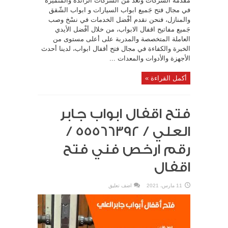
مقدمة الشركات وتعد من الشركات الرائدة والمتميزة
في مجال فتح جَميع ابواب السيارات و ابواب الشّقق
والمنازل، فنحن نقدم أفْضل الخدمات في نسْخ وصب
جَميع مفاتيح اقفال الابواب، من خلال أفْضل الأيدي
العاملة المتخصصة والمدربة على أعلى مستوى من
الخبرة والكفاءة في مجال فتح أقفال ابواب، لدينا أحدث
الأجهزة والأدوات والمعدات ...
أكمل القراءة »
فتح اقفال ابواب جابر
العلي / 55566392 /
رقم ارخص فني فتح
اقفال
11 مارس، 2021
اضف تعليق