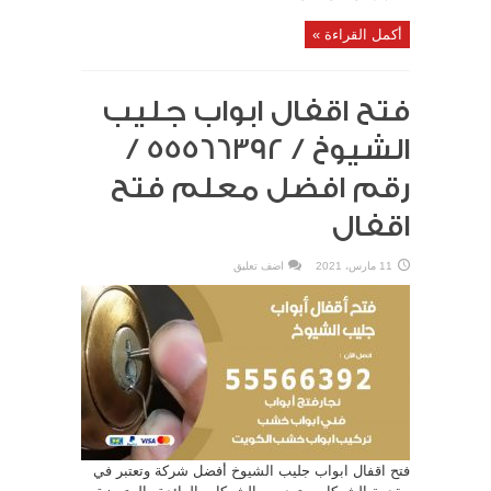
أكمل القراءة »
فتح اقفال ابواب جليب
الشيوخ / 55566392 /
رقم افضل معلم فتح
اقفال
11 مارس، 2021
اضف تعليق
فتح اقفال ابواب جليب الشيوخ أفضل شركة وتعتبر في