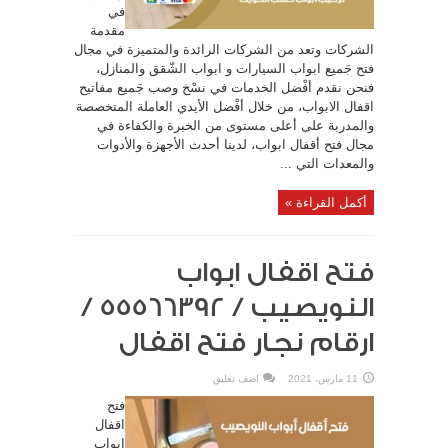
في
مقدمة
الشركات وتعد من الشركات الرائدة والمتميزة في مجال
فتح جَميع ابواب السيارات و ابواب الشّقق والمنازل،
فنحن نقدم أفْضل الخدمات في نسْخ وصب جَميع مفاتيح
اقفال الابواب، من خلال أفْضل الأيدي العاملة المتخصصة
والمدربة على أعلى مستوى من الخبرة والكفاءة في
مجال فتح أقفال ابواب، لدينا أحدث الأجهزة والأدوات
والمعدات التي ...
أكمل القراءة »
فتح اقفال ابواب
النويصيب / 55566392 /
ارقام نجار فتح اقفال
11 مارس، 2021
اضف تعليق
فتح
اقفال
ابواب