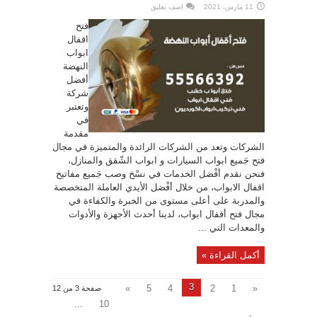
11 مارس، 2021
اضف تعليق
فتح
اقفال
ابواب
النهضة
أفضل
شركة
وتعتبر
في
مقدمة
الشركات وتعد من الشركات الرائدة والمتميزة في مجال
فتح جَميع ابواب السيارات و ابواب الشّقق والمنازل،
فنحن نقدم أفْضل الخدمات في نسْخ وصب جَميع مفاتيح
اقفال الابواب، من خلال أفْضل الأيدي العاملة المتخصصة
والمدربة على أعلى مستوى من الخبرة والكفاءة في
مجال فتح أقفال ابواب، لدينا أحدث الأجهزة والأدوات
والمعدات التي ...
أكمل القراءة »
3
»
5
4
2
1
«
صفحة 3 من 12
...
10