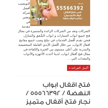
النويصيب
أفضل
شركة
وتعتبر
في
مقدمة
الشركات وتعد من الشركات الرائدة والمتميزة في مجال
فتح جَميع ابواب السيارات و ابواب الشّقق والمنازل،
فنحن نقدم أفْضل الخدمات في نسْخ وصب جَميع مفاتيح
اقفال الابواب، من خلال أفْضل الأيدي العاملة المتخصصة
والمدربة على أعلى مستوى من الخبرة والكفاءة في
مجال فتح أقفال ابواب، لدينا أحدث الأجهزة والأدوات
والمعدات التي ...
أكمل القراءة »
فتح اقفال ابواب
النهضة / 55566392 /
نجار فتح أقفال متميز