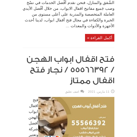
الشّقق والمنازل، فنحن نقدم أفْضل الخدمات في نسْخ
وصب جَميع مفاتيح اقفال الابواب، من خلال أفْضل الأيدي
العاملة المتخصصة والمدربة على أعلى مستوى من
الخبرة والكفاءة في مجال فتح أقفال ابواب، لدينا أحدث
الأجهزة والأدوات والمعدات ...
أكمل القراءة »
فتح اقفال ابواب الهجن
/ 55566392 / نجار فتح
اقفال ممتاز
11 مارس، 2021
اضف تعليق
فتح
اقفال
ابواب
الهجن
أفضل
شركة
وتعتبر