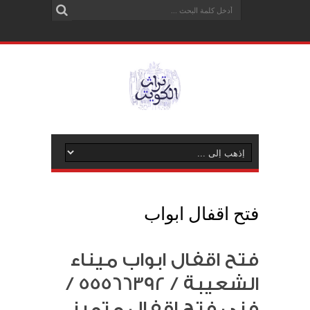
فتح اقفال ابواب
فتح اقفال ابواب ميناء
الشعيبة / 55566392 /
فني فتح اقفال متميز