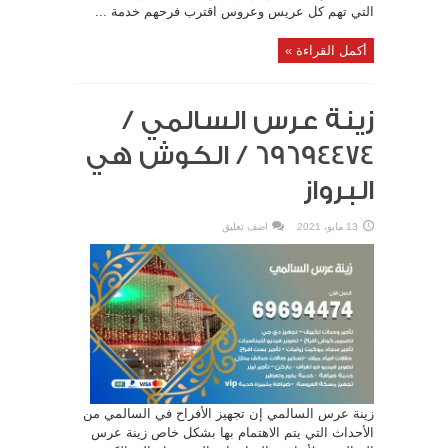
التي تهم كل عريس وعروس اقترب فرحهم خدمة ...
أكمل القراءة »
زينة عرس السالمي /
69694474 / الكوش هي
البرواز
13 مايو، 2021
اضف تعليق
زينة عرس السالمي إن تجهيز الأفراح في السالمي من
الأحداث التي يتم الاهتمام بها بشكل خاص زينة عرس