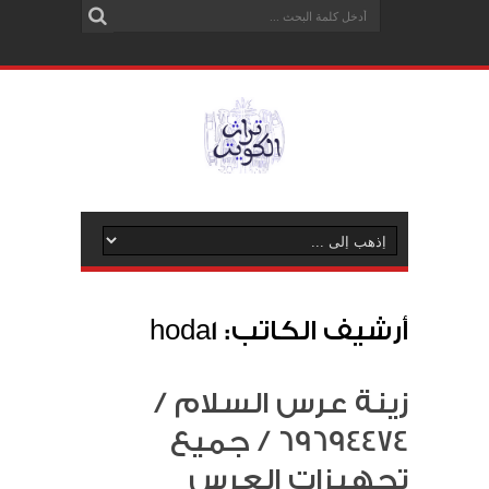
أرشيف الكاتب: hoda1
زينة عرس السلام /
69694474 / جميع
تجهيزات العرس