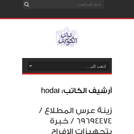
أرشيف الكاتب: hoda1
زينة عرس المطلاع /
69694474 / خبرة
بتجهيزات الافراح