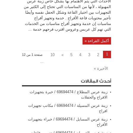
الأحداث التي يتم الاهتمام بها بشكل خاص زينة عرس
المهبولة ، لأنها من المناسبات التي تحتاج إلى الكثير من
التجهيزات بين اختيار القاعة وشكل الحفل نفسه وأيضًا
تأجير محتويات قاعة الأفراح . خدمة وتجهيز أفراح
مناسبات إن خدمة وتجهيز أفراح مناسبات من الخدمات
التي تهم كل عريس وعروس اقترب فرحهم خدمة ...
أكمل القراءة »
1
10
»
5
4
3
2
صفحة 1 من 12
...
الأخيرة »
أحدث المقالات
زينة عرس المطلاع / 69694474 / خبرة بتجهيزات
الافراح والحفلات
زينة عرس المسيلة / 69694474 / مكاتب تجهيزات
افراح
زينة عرس المسايل / 69694474 / خبراء بتجهيزات
الأفراح
زينة عرس القيروان / 69694474 / تصميم قاعات