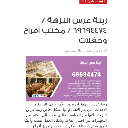
أكمل القراءة »
زينة عرس النزهة /
69694474 / مكتب أفراح
وحفلات
14 مايو، 2021
اضف تعليق
زينة عرس النزهة إن تجهيز الأفراح في النزهة من
الأحداث التي يتم الاهتمام بها بشكل خاص زينة عرس
النزهة ، لأنها من المناسبات التي تحتاج إلى الكثير من
التجهيزات بين اختيار القاعة وشكل الحفل نفسه وأيضًا
تأجير محتويات قاعة الأفراح . خدمة وتجهيز أفراح