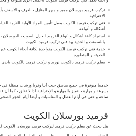
و أيضا يعمل فني تركيب قرميد الكويت بأعمال أخرى متنوعة و مختلف
تركيب قرميد بورسلان مميز و مبهر للمنازل ، للغرف و الأسقف ب
الاحترافية .
فني تركيب قرميد الكويت بعمل تأمين المواد الأولية اللازمة للقيا
أشكاله و أنواعه .
استيراد كافة أشكال و أنواع القرميد العازل للصوت ، البورسلان ، ا
باللسمنت و الحديد بيد فني
تركيب قرميد الكويت
.
خدمة فني تركيب قرميد الكويت متواجدة بكافة أنحاء الكويت عبر
الحديثة و المتطورة .
معلم تركيب قرميد بالكويت توريد و تركيب قرميد بالكويت بايدي ف
خدمتنا متوفرة في جميع مناطق حيث أننا وفرنا ورشات متنقلة في جم
ساعة و حتى في أيام العطل و المناسبات و أيضا أيام الحجر الصحي 
قرميد بورسلان الكويت
هل تبحث عن معلم تركيب قرميد لتركيب قرميد بورسلان الكويت ل
لا تقلق … زوزوا موقعنا الرسمي على مواقع التواصل الاجتماعي للت