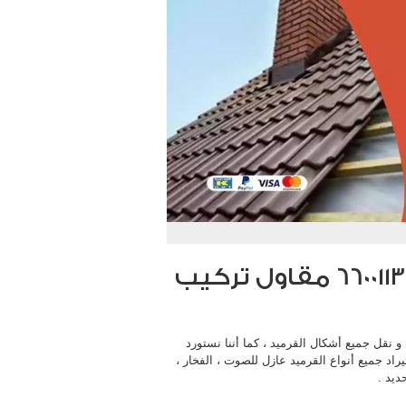
حداد تركيب قرميد الكويت 66001136 مقاول تركيب
نقل جميع أشكال القرميد ، كما أننا نستورد
تيراد جميع أنواع القرميد عازل للصوت ، الفخار ،
ديد .