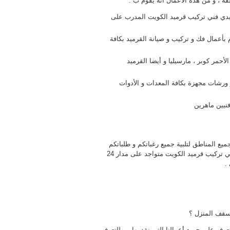
ة ، و من هذه الأعمال أنه يقوم ب :
أيدي فني تركيب قرميد الكويت المدرب على
م بأعمال فك و تركيب و صيانة القرميد بكافة
لأحمر كوبر ، مارسيليا و أيضا القرميد
 ورشات مجهزة بكافة المعدات و الأدوات
نيين ماهرين
يع المناطق لتلبية جميع رغباتكم و طلباتكم
بسرعة و مهارة ، نتميز بالمهارة و الإحترافية لذا لا تقلق ، كما أن فني تركيب قرميد الكويت متواجد على مدار 24
.
سقف المنزل ؟
عرف على جميع أعمالنا التي نقدمها ، و للتعرف