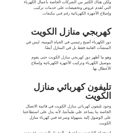
ولكن هناك الكثير من الشركات الخاصة بأعمال الكهرباء
التي تُقدم عروض وتخفيضات على خدمات تركيب
وإصلاح الأجهزة الكهربائية
رقم فني مكيفات
.
كهربجي منازل الكويت
دور الكهرباء أصبح رئيسي في الحياة اليومية، ليس في
المنشآت العامة فقط بل في المنازل أيضًا.
وهو ما أظهر دور
كهربجي منازل
الكويت حتى يقوم
بتوصيل الكهرباء وتركيب الأجهزة الكهربائية وإصلاح
الأعطال بها.
تليفون كهربائي منازل
الكويت
وجود تليفون
كهربائي منازل
الكويت في قائمة الاتصال
الخاصة بنا يساعد على طمأنتنا، لأنه يدل على استطاعتنا
على الوصول إليه بسهولة وسرعة فني كهرباء منازل
الكويت.
استخدام التليفون يساعد في الوصول إليه بسرعة ودون