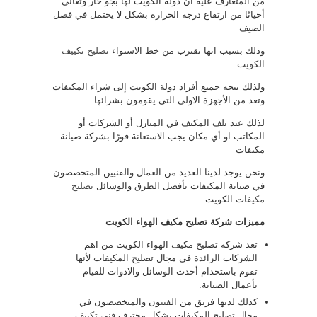
من المتعارف عليه أن دولة الكويت لها بجو حار وتعاني
أحيانًا من ارتفاع درجة الحرارة بشكل لا يحتمل في فصل
الصيف
وذلك بسبب انها تقترب من خط الاستواء
تصليح تكييف
الكويت
.
ولذلك يتجه جميع أفراد دولة الكويت إلى شراء المكيفات
وتعد من الأجهزة الاولى التي يقومون بشرائها.
لذلك عند تلف المكيف في المنازل أو الشركات أو
المكاتب او أي مكان يجب الاستعانة فورًا بشركة صيانة
مكيفات
ونحن يوجد لدينا العديد من العمال والفنيين المتخصصون
في صيانة المكيفات بأفضل الطرق والوسائل
تصليح
مكيفات
الكويت .
مميزات شركة تصليح مكيف الهواء الكويت
تعد شركة تصليح مكيف الهواء الكويت من اهم
الشركات الرائدة في مجال تصليح المكيفات لأنها
تقوم باستخدام أحدث الوسائل والادوات للقيام
بأعمال الصيانة.
كذلك لديها فريق من الفنيون والمتخصصون في
مجال تصليح المكيفات بشكل محترف
فني تكييف