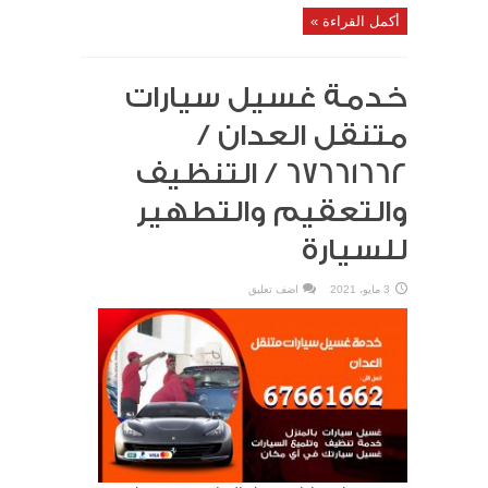
أكمل القراءة »
خدمة غسيل سيارات
متنقل العدان /
67661662 / التنظيف
والتعقيم والتطهير
للسيارة
3 مايو، 2021
اضف تعليق