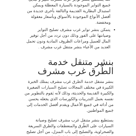
جَميع التواير الموجودة بالسيارة المعطلة ويمكن
استبدال البطارية القديمة والتالفة بأخرى جديدة من
أفضل الأنواع الموجودة بالأسواق وبأسعار معقولة
ومخفضة.
يتمكن بنشر تواير غرب مشرف تصليح التواير
وصيانتها على الفور وذلك دون تردد من أجل توفير
المال للعميل ومراعات الظروف المادية ودون تحمل
العديد من الأعباء بنشر متنقل غرب مشرف .
بنشر متنقل خدمة
الطّرق غرب مشرف
بنشر متنقل
خدمة الطرق
غرب مشرف يمتلك الخبرة
الكبيرة في مختلف المجالات
تصليح السيارات
الصغيرة
والكبيرة القديمة والحديثة، وذلك لأنه يَقوم بالتطوير من
نفسه بعمل التدريبات والكورسات الذي يجعله يحسن
من أدائه في جَميع الأعمال ويقدم أفضل الخدمات إلى
جَميع المواطنين.
يستطيع بنشر متنقل غرب مشرف تصليح وصيانة
السيارات على الطّرق والمنعطفات والطرق السريعة
والصحراوية، والتصليح إلى باب المنزل، من أجل تصليح