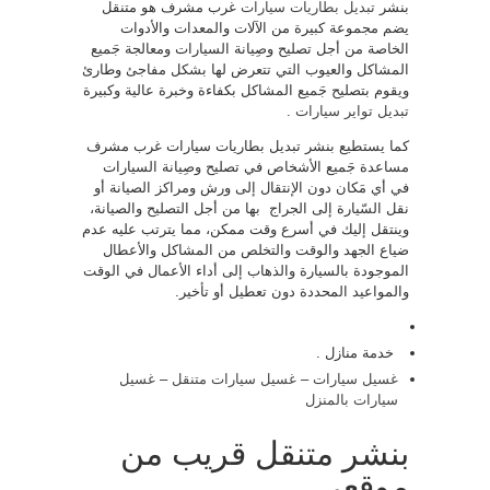
بنشر
تبديل بطاريات سيارات
غرب مشرف هو متنقل
يضم مجموعة كبيرة من الآلات والمعدات والأدوات
الخاصة من أجل تصليح وصِيانة السيارات ومعالجة جَميع
المشاكل والعيوب التي تتعرض لها بشكل مفاجئ وطارئ
ويقوم بتصليح جَميع المشاكل بكفاءة وخبرة عالية وكبيرة
تبديل تواير سيارات
.
كما يستطيع بنشر تبديل بطاريات سيارات غرب مشرف
مساعدة جَميع الأشخاص في تصليح وصِيانة السيارات
في أي مَكان دون الإنتقال إلى ورش ومراكز الصيانة أو
نقل السّيارة إلى الجراج بها من أجل التصليح والصيانة،
وينتقل إليك في أسرع وقت ممكن، مما يترتب عليه عدم
ضياع الجهد والوقت والتخلص من المشاكل والأعطال
الموجودة بالسيارة والذهاب إلى أداء الأعمال في الوقت
والمواعيد المحددة دون تعطيل أو تأخير.
خدمة منازل .
غسيل سيارات
–
غسيل سيارات متنقل
–
غسيل
سيارات بالمنزل
بنشر متنقل قريب من
موقعي