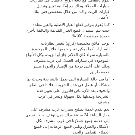
يَقوم بالتعامل مع كافة أنواع الأعطال في بطاريات
سيارات العملاء، وذلك مع إمكانية تغيير وتبديل
غيارات الزيت وذلك من خلال متخصص فني بتلك
الأعمال.
كما يَقوم بتوفير قطع الغيار الأصلية والغير مقلدة،
حيث يتم استبدال قطع الغيار القديمة والتالفة بأخرى
جديدة ومضمونة 100%.
يوجد أماكن مخصصة (كراج) لتغيير بطاريات
السيارات كما يمكن تغيير جَميع الفلاتر الموجودة
بالسيارة سواء كان الفلاتر جاز أو الزيت، وكل الأنواع
الموجودة في سيارات العملاء في غرب مشرف
وذلك على أعلى درجة من الإمتياز والجودة
بنشر
خدمة طريق
.
أما في حالة السيارة التي تعمل بالشريحة وحدث بها
مشكلة أو عطل في هذه الشريحة، فلا داعي للقلق
والخوف بعد الآن، نحْن قادرون على تغيير هذه
الشريحة وتبديلها بكل سهولة ويسر في غرب
مشرف.
نعم يقدم خدمة تصليح سيارات غرب مشرف على
مدار الساعة 24 ساعة وذلك دون توقف، حيث نسعى
إلى خدمة جَميع عملاؤنا في غرب مشرف بكل
الأشكال والطرق ونلبي جَميع الرغبات إلى جَميع
العملاء القدامى والجدد.