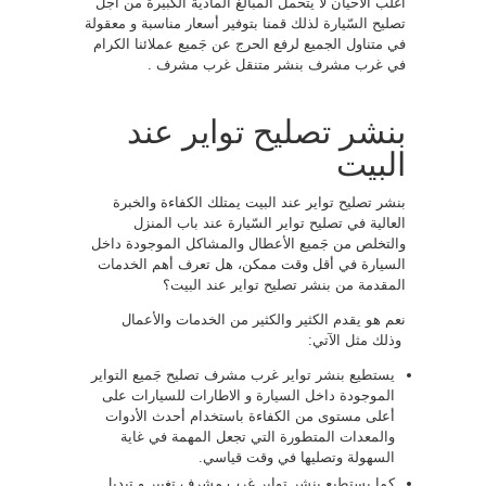
أغلب الأحيان لا يتحمل المبالغ المادية الكبيرة من أجل
تصليح السّيارة لذلك قمنا بتوفير أسعار مناسبة و معقولة
في متناول الجميع لرفع الحرج عن جَميع عملائنا الكرام
في غرب مشرف بنشر متنقل غرب مشرف .
بنشر تصليح تواير عند
البيت
بنشر تصليح تواير عند البيت يمتلك الكفاءة والخبرة
العالية في تصليح تواير السّيارة عند باب المنزل
والتخلص من جَميع الأعطال والمشاكل الموجودة داخل
السيارة في أقل وقت ممكن، هل تعرف أهم الخدمات
المقدمة من بنشر تصليح تواير عند البيت؟
نعم هو يقدم الكثير والكثير من الخدمات والأعمال
وذلك مثل الآتي:
يستطيع بنشر تواير غرب مشرف تصليح جَميع التواير
الموجودة داخل السيارة و الاطارات للسيارات على
أعلى مستوى من الكفاءة باستخدام أحدث الأدوات
والمعدات المتطورة التي تجعل المهمة في غاية
السهولة وتصليها في وقت قياسي.
كما يستطيع بنشر تواير غرب مشرف تغيير و تبديل