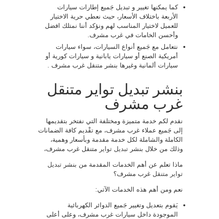
كما يمكنها تغيير و تبديل جَميع إطارات سيارات
الأربعة باختلاف الأسعار، حيث نعطي حرية الاختيار
للعميل لاختيار المناسب لهم ونؤكد أننا نمتلك افضل
وأحسن الخامات في غرب مشرف.
نتعامل مع جَميع أنواع السيارات، سواء سيارات
أمريكية الصنع أو سيارات يابانية و سيارات كورية أو
سيارات ألمانية وغيرها بنشر متنقل غرب مشرف .
بنشر تبديل تواير متنقل
غرب مشرف
نقدم لكم خدمة متميزة ومختلفة التي نفتخر بتقديمها
إلى جَميع عملاء غرب مشرف، مع تقْديم كافة الضمانات
الكاملة والشاملة لكل خدمة مقدمة وبأسعار وهمية،
وذلك من خلال بنشر
تبديل تواير
متنقل غرب مشرف،
ماذا تعلم عن أهم الخدمات المقدمة من بنشر
تبديل
تواير متنقل
غرب مشرف؟
نعم ومن أهم هذه الخدمات الآتي:
يَقوم بتعديل وتغيير جَميع الدوائر الكهربائية
الموجودة داخل سيارات غرب مشرف، وعلى أعلى