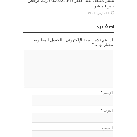
بنشر متنقل بنيد القار / 69622714‬ / رقم ارخص
خبراء بنشر
11 مارس، 2021
اضف رد
لن يتم نشر البريد الإلكتروني . الحقول المطلوبة
مشار لها بـ
*
الإسم
*
البريد
*
الموقع