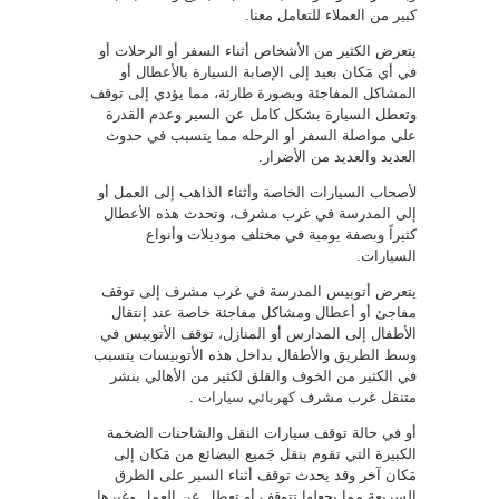
كبير من العملاء للتعامل معنا.
يتعرض الكثير من الأشخاص أثناء السفر أو الرحلات أو
في أي مَكان بعيد إلى الإصابة السيارة بالأعطال أو
المشاكل المفاجئة وبصورة طارئة، مما يؤدي إلى توقف
وتعطل السيارة بشكل كامل عن السير وعدم القدرة
على مواصلة السفر أو الرحله مما يتسبب في حدوث
العديد والعديد من الأضرار.
لأصحاب السيارات الخاصة وأثناء الذاهب إلى العمل أو
إلى المدرسة في غرب مشرف، وتحدث هذه الأعطال
كثيراً وبصفة يومية في مختلف موديلات وأنواع
السيارات.
يتعرض أتوبيس المدرسة في غرب مشرف إلى توقف
مفاجئ أو أعطال ومشاكل مفاجئة خاصة عند إنتقال
الأطفال إلى المدارس أو المنازل، توقف الأتوبيس في
وسط الطريق والأطفال بداخل هذه الأتوبيسات يتسبب
في الكثير من الخوف والقلق لكثير من الأهالي بنشر
متنقل غرب مشرف
كهربائي سيارات
.
أو في حالة توقف سيارات النقل والشاحنات الضخمة
الكبيرة التي تقوم بنقل جَميع البضائع من مَكان إلى
مَكان آخر وقد يحدث توقف أثناء السير على الطرق
السريعة مما يجعلها تتوقف أو تعطل عن العمل وغيرها