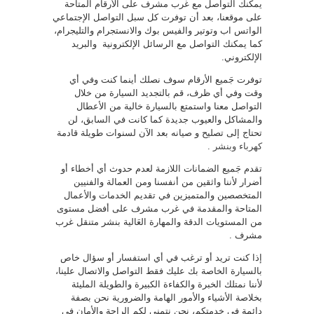
يمكنك التواصل مع غرب مشرف على الأرقام المتاحة
على موقعنا، بعد أن توفرت كل سبل التواصل الإجتماعي
الواتس اب وتوتير والفيس بوك والانستجرام والتليجرام،
كما يمكنك التواصل مع الرسائل الإلكترونية والبريد
الإلكتروني.
توفرت جَميع الأرقام سوف نصلك أينما كنت وفي أي
وقت وفي أي ظرف، قم بالتجديد السيارة من خلال
التواصل معنا واستمتع بالسيارة خالية من الأعطال
والمشاكل والعيوب جديدة كما كانت في السابق، لن
تحتاج إلى تصليح و صيانه بعد الآن لسنوات طويلة قادمة
كهرباء وبنشر
.
تقدم جَميع الضمانات اللازمة لعدم حدوث أي أخطاء أو
أضرار لأننا واثقين من أنفسنا ومن العمالة والفنيين
المتخصصين والمتميزين في تقديم الخدمات والأعمال
المتاحة والمقدمة في غرب مشرف على أفضل مستوى
من المستويات الدقة والمهارة العَالية بنشر متنقل غرب
مشرف .
إذا كنت تريد أو ترغب في أي استفسار أو سؤال خاص
بالسيارة الخاصة بك عليك فقط التواصل والاتصال علينا،
لأننا نمتلك الخبرة والكفاءة الكبيرة والطويلة المليئة
بخلاصة الأشياء والأمور الهامة والضرورية نحن بصفة
دائمة في خدمتكم، نحن نتمني لكم الراحة والأمان في