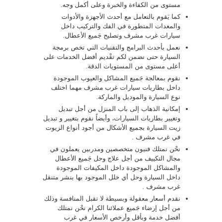
مستوى من الكفاءة والخبرة وعلى أكمل وجه.
كما يَقوم بالتعامل مع أحدث الأجهزة والأدوات
والمعدات المتطورة في الفك والتركيب داخل
سيارات غرب مشرف وتصليح جَميع الأعطال.
نعمل بأحدث البرامج والتقنيات التي تخص برمجة
السيارة حتى نضمن لكم تقْديم أفضل الخدمات على
أعلى مستوى من المستويات الدقة.
نقوم بمعالجة جَميع المشاكل والعيوب الموجودة
داخل بطاريات سيارات غرب مشرف مهما اختلف
نوع السيارة والموديل والماركة.
إمكانية الذهاب إلى باب المنزل من أجل تبديل
وتغيير بطاريات السيارات، وأيضاً نقوم بتغيير و تبديل
زيت السيارة بجميع الأشكال من أجود أنواع الزيوت
في غرب مشرف .
نحْن نمتلك فنيون متخصصين ومدربين يعملون في
مجال التكييف من أجل علاج وحل جَميع الأعطال
والمشاكل الموجودة داخل المكيفات الموجودة
داخل السيارة وحل أي خلل الموجود بها بنشر متنقل
غرب مشرف .
نقدم أسعار معقولة وبسيطة لا تقبل المنافسة وذلك
من أجل إرضاء جَميع عملائنا الكرام نحْن نمتلك
أفضل خدمة وبأقل وأرخص الأسعار في غرب