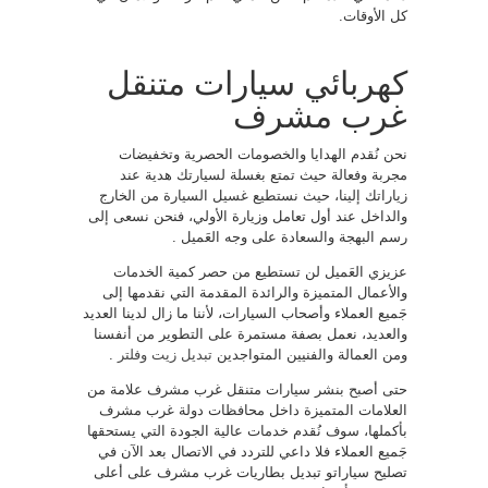
كل الأوقات.
كهربائي سيارات متنقل
غرب مشرف
نحن نُقدم الهدايا والخصومات الحصرية وتخفيضات
مجربة وفعالة حيث تمتع بغسلة لسيارتك هدية عند
زياراتك إلينا، حيث نستطيع غسيل السيارة من الخارج
والداخل عند أول تعامل وزيارة الأولي، فنحن نسعى إلى
رسم البهجة والسعادة على وجه العَميل .
عزيزي العَميل لن تستطيع من حصر كمية الخدمات
والأعمال المتميزة والرائدة المقدمة التي نقدمها إلى
جَميع العملاء وأصحاب السيارات، لأننا ما زال لدينا العديد
والعديد، نعمل بصفة مستمرة على التطوير من أنفسنا
ومن العمالة والفنيين المتواجدين
تبديل زيت وفلتر
.
حتى أصبح بنشر سيارات متنقل غرب مشرف علامة من
العلامات المتميزة داخل محافظات دولة غرب مشرف
بأكملها، سوف نُقدم خدمات عالية الجودة التي يستحقها
جَميع العملاء فلا داعي للتردد في الاتصال بعد الآن في
تصليح سياراتو تبديل بطاريات غرب مشرف على أعلى