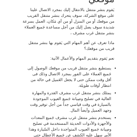
يَقوم بنشر متنقل بالانتقال إليك بمجرد الاتصال علينا
على موقع الشركة، سوف يتحرك بنشر متنقل القريب
من موقعك أو من المنزل أو من أي مَكان، العمل بسرعة
شديدة سوف يصل إليك من أجل مساعدة جَميع العملاء
بنشر متنقل غرب مشرف ،
ماذا تعرف عن أهم المهام التي يَقوم بها بنشر متنقل
قريب من موقعك؟
نعم يَقوم بتقديم المهام والأعمال الآتية:
يستطيع بنشر متنقل قريب من موقعك الوصول إلى
جَميع العملاء على الفور بمجرد الاتصال وذلك فى
أقل وقت ممكن حتى لا يجعل العَميل في حالة من
انتظار أوقات طويلة.
يمتلك بنشر متنقل غرب مشرف القدرة والمهارة
العالية في تصليح وصِيانة جَميع العيوب الموجودة
بالسيارة في وقت قياسي جداً من أجل توفير وقت
وجهد العميل وأيضاً المال.
يستخدم بنشر متنقل غرب مشرف جَميع المعدات
والأجهزة والأدوات الحديثة المستخدمة في تصليح
وصِيانة جَميع العيوب المتواجدة داخل السّيارة وهذا
الأمر سهل عليه الكشف عن جَميع الأعطال حتى