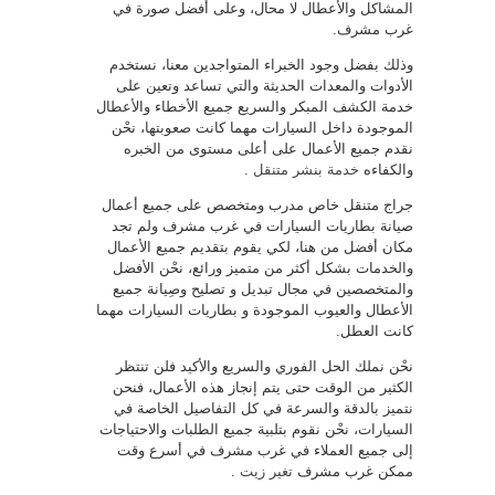
المشاكل والأعطال لا محال، وعلى أفضل صورة في
غرب مشرف.
وذلك بفضل وجود الخبراء المتواجدين معنا، نستخدم
الأدوات والمعدات الحديثة والتي تساعد وتعين على
خدمة الكشف المبكر والسريع جميع الأخطاء والأعطال
الموجودة داخل السيارات مهما كانت صعوبتها، نحْن
نقدم جميع الأعمال على أعلى مستوى من الخبره
والكفاءه
خدمة بنشر متنقل
.
جراج متنقل خاص مدرب ومتخصص على جميع أعمال
صيانة بطاريات السيارات في غرب مشرف ولم تجد
مكان أفضل من هنا، لكي يقوم بتقديم جميع الأعمال
والخدمات بشكل أكثر من متميز ورائع، نحْن الأفضل
والمتخصصين في مجال تبديل و تصليح وصِيانة جميع
الأعطال والعيوب الموجودة و بطاريات السيارات مهما
كانت العطل.
نحْن نملك الحل الفوري والسريع والأكيد فلن تنتظر
الكثير من الوقت حتى يتم إنجاز هذه الأعمال، فنحن
نتميز بالدقة والسرعة في كل التفاصيل الخاصة في
السيارات، نحْن نقوم بتلبية جميع الطلبات والاحتياجات
إلى جميع العملاء في غرب مشرف في أسرع وقت
ممكن غرب مشرف
تغير زيت
.