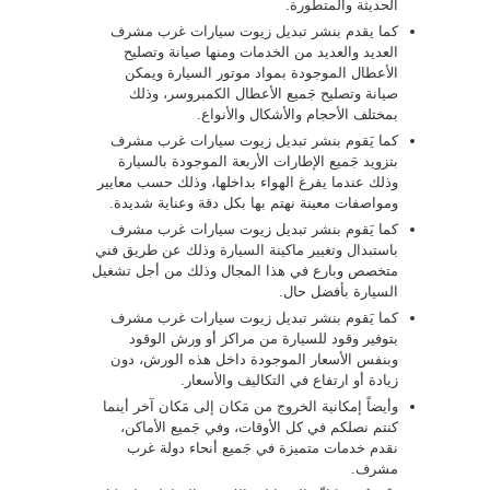
الحديثة والمتطورة.
كما يقدم بنشر تبديل زيوت سيارات غرب مشرف
العديد والعديد من الخدمات ومنها صيانة وتصليح
الأعطال الموجودة بمواد موتور السيارة ويمكن
صيانة وتصليح جَميع الأعطال الكمبروسر، وذلك
بمختلف الأحجام والأشكال والأنواع.
كما يَقوم بنشر تبديل زيوت سيارات غرب مشرف
بتزويد جَميع الإطارات الأربعة الموجودة بالسيارة
وذلك عندما يفرغ الهواء بداخلها، وذلك حسب معايير
ومواصفات معينة نهتم بها بكل دقة وعناية شديدة.
كما يَقوم بنشر تبديل زيوت سيارات غرب مشرف
باستبدال وتغيير ماكينة السيارة وذلك عن طريق فني
متخصص وبارع في هذا المجال وذلك من أجل تشغيل
السيارة بأفضل حال.
كما يَقوم بنشر تبديل زيوت سيارات غرب مشرف
بتوفير وقود للسيارة من مراكز أو ورش الوقود
وبنفس الأسعار الموجودة داخل هذه الورش، دون
زيادة أو ارتفاع في التكاليف والأسعار.
وأيضاً إمكانية الخروج من مَكان إلى مَكان آخر أينما
كنتم نصلكم في كل الأوقات، وفي جَميع الأماكن،
نقدم خدمات متميزة في جَميع أنحاء دولة غرب
مشرف.