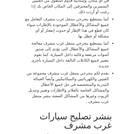
في أي مَكان، وإمكانية قدوم أسطول من الفنيين
المتميزين والمحترفين إلى المكان الخاص بك إذا
رغبت أو أردت ذلك.
كما يستطيع
بنجرجي متنقل
غرب مشرف التعامل مع
جَميع المشاكل والأعطال الموجودة بالإطارات سواء
كان قطع في هذا الإطار أو حدوث إنفجار أو أي
مشكلة أو عطل بها.
كما يستطيع بنجرجي متنقل غرب مشرف معالجة
جَميع المشاكل والأعطال التى تؤدى إلى صدور
أصوات مرتفعة وعالية داخل السيارة، كما نقوم
بتغيير جَميع الكابلات التالفة داخل السيارة بأخرى
جديدة.
يقدم لكم
بنجرجي
متنقل غرب مشرف مجموعة من
الفنيين والكهربائيين والميكانيكيين وأيضاً العمالة
المدربة والمتخصصة في حل جَميع الأعطال
والمشاكل الخاصة بالفلاتر والاطارات وتغيير وتبديل
الزيوت وغيرها من المشاكل الصعبة بنشر متنقل
غرب مشرف .
بنشر تصليح سيارات
غرب مشرف