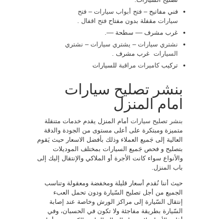
فني مفاتيح –
فتح أبواب سيارات
–
فتح
سيارات
مقفلة بدون مفتاح
فتح اقفال
.
غرب مشرف –– سطحة ––.
نشتري سيارات
–
يشتري سيارات
–
نشتري
السيارات
غرب مشرف .
تركيب
كاميرات مراقبة
للسيارات
بنشر تصليح سيارات
امام المنزل
بنشر تصليح سيارات
أمام المنزل يقدم خدمات متنقلة
متميزة ومبتكرة على أعلى مستوى من الجودة والدقة
العالية إلى جَميع العملاء وذلك بأفضل الاسعار حيث يَقوم
بتصليح و فحص جَميع السيارات بمختلف الموديلات
والأنواع سواء كانت الأجرة أو الملاكي والإنتقال إليك إلى
باب المنزل.
حيث أننا نُقدم أسعار قليلة ومخفضة ومعقولة وتناسب
الجميع من أجل تصليح السّيارة ودون تحمل العبء
إنتقال السّيارة إلى مراكز الورش وخاصة عند إصابة
السّيارة بطريقة مفاجئة ولا تكون في الحسبان، وفي