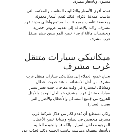
مستوى وبأسعار مميزة.
تقدم أقوى الأسعار والتكاليف المناسبة والملائمة التي
تناسب عملائنا الكرام، لذلك نُقدم أسعار معقولة
ومخفضة تناسب جَميع فئات المجتمع وأهالي مدينة غرب
مشرف، وذلك بالإضافة إلى تقديم عروض حصرية
وتخفيضات هائلة لإرضاء جَميع المواطنين بنشر متنقل
غرب مشرف .
ميكانيكي سيارات متنقل
غرب مشرف
يحتاج جَميع العملاء إلى ميكانيكي سيارات متنقل غرب
مشرف من أجل الاستعانة به عند حدوث أعطال
ومشاكل للسيارة في وقت مفاجئ، حيث يعتبر بنشر
سيارات متنقل غرب مشرف هو الحل الوحيد والأمثل
للخروج من جَميع المشاكل والأعطال والأضرار التي
تصيب السيارة.
ولكي نستطيع أن نُقدم لكم من خلال شركتنا غرب
مشرف متخصص في تصليح وصِيانة جَميع الأعطال
الموجودة داخل السيارة بالكفاءة والجودة العَالية
وبأسعار معقولة ومناسبة تناسب الجميع وذلك لجذب عدد