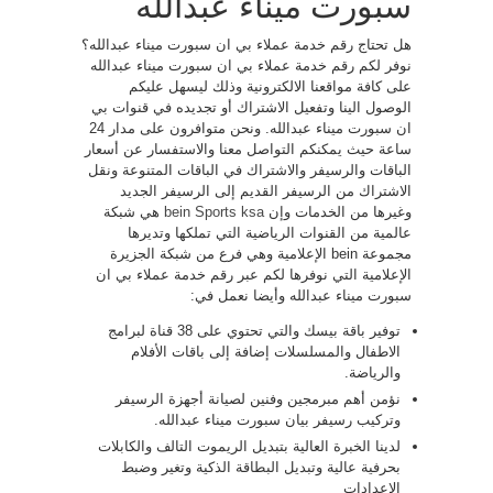
سبورت ميناء عبدالله
هل تحتاج رقم خدمة عملاء بي ان سبورت ميناء عبدالله؟
نوفر لكم رقم خدمة عملاء بي ان سبورت ميناء عبدالله
على كافة مواقعنا الالكترونية وذلك ليسهل عليكم
الوصول الينا وتفعيل الاشتراك أو تجديده في قنوات بي
ان سبورت ميناء عبدالله. ونحن متوافرون على مدار 24
ساعة حيث يمكنكم التواصل معنا والاستفسار عن أسعار
الباقات والرسيفر والاشتراك في الباقات المتنوعة ونقل
الاشتراك من الرسيفر القديم إلى الرسيفر الجديد
وغيرها من الخدمات وإن
bein Sports ksa
هي شبكة
عالمية من القنوات الرياضية التي تملكها وتديرها
مجموعة bein الإعلامية وهي فرع من شبكة الجزيرة
الإعلامية التي نوفرها لكم عبر رقم خدمة عملاء بي ان
سبورت ميناء عبدالله وأيضا نعمل في:
توفير باقة بيسك والتي تحتوي على 38 قناة لبرامج
الاطفال والمسلسلات إضافة إلى باقات الأفلام
والرياضة.
نؤمن أهم مبرمجين وفنين لصيانة أجهزة الرسيفر
وتركيب رسيفر بيان سبورت ميناء عبدالله.
لدينا الخبرة العالية بتبديل الريموت التالف والكابلات
بحرفية عالية وتبديل البطاقة الذكية وتغير وضبط
الاعدادات