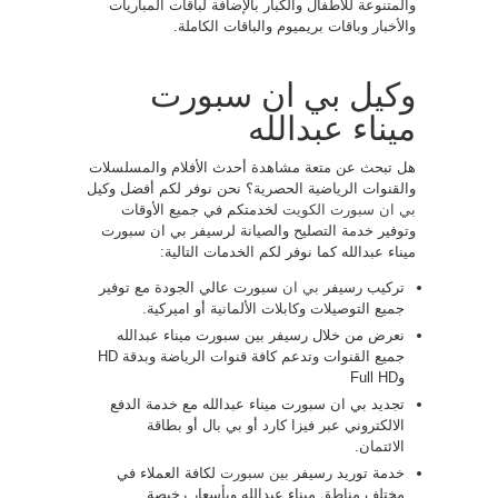
والمتنوعة للأطفال والكبار بالإضافة لباقات المباريات
والأخبار وباقات بريميوم والباقات الكاملة.
وكيل بي ان سبورت
ميناء عبدالله
هل تبحث عن متعة مشاهدة أحدث الأفلام والمسلسلات
والقنوات الرياضية الحصرية؟ نحن نوفر لكم أفضل وكيل
بي ان سبورت الكويت
لخدمتكم في جميع الأوقات
وتوفير خدمة التصليح والصيانة لرسيفر بي ان سبورت
ميناء عبدالله كما نوفر لكم الخدمات التالية:
تركيب رسيفر
بي ان
سبورت عالي الجودة مع توفير
جميع التوصيلات وكابلات الألمانية أو اميركية.
نعرض من خلال رسيفر بين سبورت ميناء عبدالله
جميع القنوات وتدعم كافة قنوات الرياضة وبدقة HD
وFull HD
تجديد بي ان سبورت ميناء عبدالله مع خدمة الدفع
الالكتروني عبر فيزا كارد أو بي بال أو بطاقة
الائتمان.
خدمة توريد رسيفر
بين سبورت
لكافة العملاء في
مختلف مناطق ميناء عبدالله وبأسعار رخيصة.