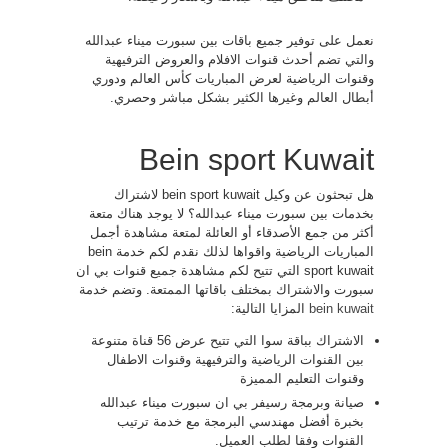
نعمل على توفير جميع باقات بين سبورت ميناء عبدالله
والتي تضم أحدث قنوات الافلام والعروض الترفيهية
وقنوات الرياضية لعرض المباريات كأس العالم ودوري
أبطال العالم وغيرها الكثير بشكل مباشر وحصري.
Bein sport Kuwait
هل تبحثون عن وكيل bein sport kuwait لاشتراك
بخدمات بين سبورت ميناء عبدالله؟ لا يوجد هناك متعة
أكثر من جمع الأصدقاء أو العائلة لمتعة مشاهدة أجمل
المباريات الرياضية واقواها لذلك نقدم لكم خدمة bein
sport kuwait التي تتيح لكم مشاهدة جميع قنوات بي ان
سبورت والاشتراك بمختلف باقاتها الممتعة. وتضم خدمة
bein kuwait
المزايا التالية:
الاشتراك بباقة سوا التي تتيح عرض 56 قناة متنوعة
بين القنوات الرياضية والترفيهية وقنوات الاطفال
وقنوات التعليم المميزة
صيانة وبرمجة رسيفر بي ان سبورت ميناء عبدالله
بخبرة أفضل مهندسي البرمجة مع خدمة ترتيب
القنوات وفقا لطلب العميل.