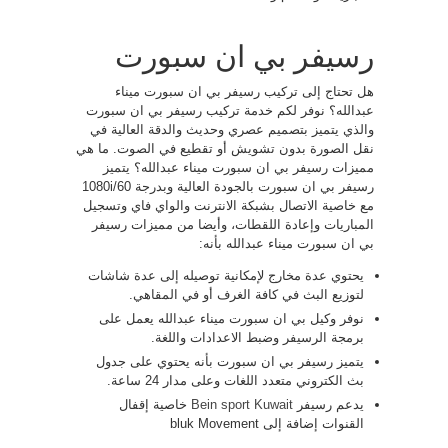
رسيفر بي ان سبورت
هل تحتاج إلى تركيب رسيفر بي ان سبورت ميناء
عبدالله؟ نوفر لكم خدمة تركيب رسيفر بي ان سبورت
والذي يتميز بتصميم عصري وحديث والدقة العالية في
نقل الصورة بدون تشويش أو تقطيع في الصوت. ما هي
مميزات رسيفر بي ان سبورت ميناء عبدالله؟ يتميز
رسيفر بي ان سبورت بالجودة العالية وبدرجة 1080i/60
مع خاصية الاتصال بشبكة الانترنت والواي فاي وتسجيل
المباريات وإعادة اللقطات، وأيضا من مميزات رسيفر
بي ان سبورت ميناء عبدالله بأنه:
يحتوي عدة مخارج لإمكانية توصيله إلى عدة شاشات
لتوزيع البث في كافة الغرف أو في المقاهي.
نوفر وكيل بي ان سبورت ميناء عبدالله يعمل على
برمجة الرسيفر وضبط الاعدادات واللغة.
يتميز رسيفر بي ان سبورت بأنه يحتوي على جدول
بث الكتروني متعدد اللغات وعلى مدار 24 ساعة.
يدعم رسيفر
Bein sport Kuwait
خاصية إقفال
القنوات إضافة إلى bluk Movement