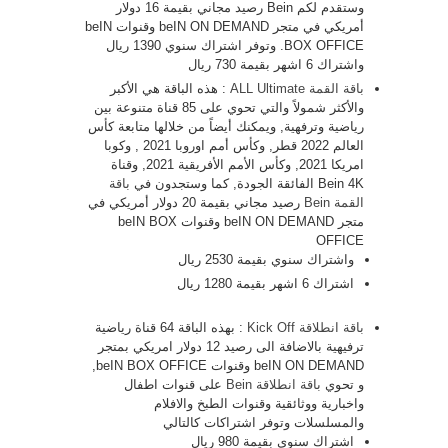
وستقدم لكم Bein رصيد مجاني بقيمة 16 دولار
أمريكي في متجر beIN ON DEMAND وقنوات beIN
BOX OFFICE. وتوفر اشتراك سنوي 1390 ريال
واشتراك 6 اشهر بقيمة 730 ريال
باقة القمة ALL Ultimate
: هذه الباقة هي الأكبر
والأكثر شمولاً والتي تحوي على 85 قناة متنوعة بين
رياضية وترفهية, ويمكنك أيضاً من خلالها متابعة كأس
العالم 2022 قطر, وكأس أمم اوروبا 2021 , وكوبا
امريكا 2021, وكأس الأمم الأفريقية 2021, وقناة
Bein 4K الفائقة الجودة, كما وستجدون في
باقة
القمة Bein
رصيد مجاني بقيمة 20 دولار أمريكي في
متجر beIN ON DEMAND وقنوات beIN BOX
OFFICE
واشتراك سنوي بقيمة 2530 ريال
اشتراك 6 اشهر بقيمة 1280 ريال
باقة انطلاقة Kick Off
: بهذه الباقة 64 قناة رياضية
ترفيهية بالاضافة الى رصيد 12 دولار امريكي بمتجر
beIN ON DEMAND وقنوات beIN BOX OFFICE,
و تحوي
باقة انطلاقة Bein
على قنوات اطفال
واخبارية ووثائقية وقنوات الطبخ والافلام
والمسلسلات وتوفر اشتراكات كالتالي
اشتراك سنوي بقيمة 980 ريال