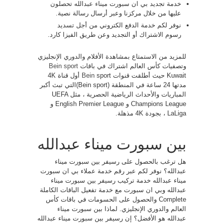
خدمة تجديد بي ان سبورت ميناء عبدالله تحصلون
عليها من خلال مركزنا وعبر أرسال رسالة نصية.
نوفر لكم خدمة الدفع الكتروني من أجل تسديد
رسوم الاشتراك أو التجديد وعن طريق الفيزا كارد.
للمزيد من الاستمتاع بمشاهدة الأفلام والدوري الإنجليزي
وتصفيات كأس العالم اشتراك في باقات
Bein sport
Kuwait حيث أطلقت قنوات
Bein
sport أول قناة 4K
مدتها 24 ساعة في المنطقة (Bein sport)التي تبث أكبر
المباريات والأحداث الرياضية الحصرية ، مثل UEFA
Champions League و English Premier League و
LaLiga ، بجودة 4K مذهلة.
بين سبورت ميناء عبدالله
هل ترغب بالحصول على رسيفر بين سبورت ميناء
عبدالله؟ نوفر لكم عبر رقم خدمة عملاء بي ان سبورت
ميناء عبدالله خدمة تركيب رسيفر بين سبورت ميناء
عبدالله وبي ان سبورت مع خدمة تفعيل الباقات الكاملة
Complete والحصول على الحسومات في باقات كأس
العالم والدوري الإنجليزي. لماذا بين سبورت ميناء
عبدالله هو الأفضل؟ إن رسيفر بين سبورت ميناء عبدالله