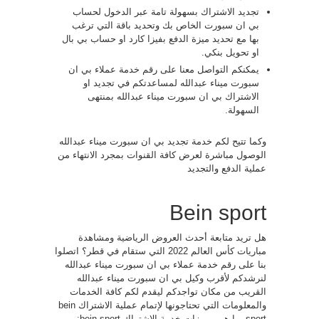
تجديد الاشتراك بسهولة تامة عبر الدخول لحساب
بي ان سبورت الخاص بك وتحديد باقة التي ترغب
بها مع تحديد ميزة الدفع بفيزا كارد او حساب بي بال
او تحويل بنكي.
يمكنكم التواصل معنا على رقم خدمة عملاء بي ان
سبورت ميناء عبدالله لمساعدتكم في تجديد او
الاشتراك بي ان سبورت ميناء عبدالله بمنتهى
السهولة.
وكما تتيح لكم خدمة تجديد بي ان سبورت ميناء عبدالله
الوصول مباشرة لعرض كافة القنوات بمجرد الانتهاء من
عملية الدفع والتجديد
Bein sport
هل تريد متابعة أحدث العروض الرياضية ومشاهدة
مباريات كأس العالم 2022 التي ستقام في قطر؟ اتصلوا
بنا على رقم خدمة عملاء بي ان سبورت ميناء عبدالله
لنرشدكم لأقرب وكيل بي ان سبورت ميناء عبدالله
القريب من مكان تواجدكم ليقدم لكم كافة الخدمات
والمعلومات التي تحتاجونها لإتمام عملية الاشتراك bein
sport. ما هي مميزات خدمة الاشتراك bein sport: