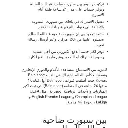
تركيب رسيفر بين سبورت ضاحية عبدالله السالم
ونوفر خدماتنا على مدار 24 ساعة طيلة أيام
الأسبوع.
تفعيل الاشتراك في باقات بين سبورت المتنوعة
بالإضافة إلى قنوات الترفيهية وباقات الأفلام.
خدمة تجديد بي ان سبورت ضاحية عبدالله السالم
تحصلون عليها من خلال مركزنا وعبر أرسال رسالة
نصية.
نوفر لكم خدمة الدفع الكتروني من أجل تسديد
رسوم الاشتراك أو التجديد وعن طريق الفيزا كارد.
للمزيد من الاستمتاع بمشاهدة الأفلام والدوري الإنجليزي
وتصفيات كأس العالم اشتراك في باقات
Bein sport
Kuwait حيث أطلقت قنوات
Bein
sport أول قناة 4K
مدتها 24 ساعة في المنطقة (Bein sport)التي تبث أكبر
المباريات والأحداث الرياضية الحصرية ، مثل UEFA
Champions League و English Premier League و
LaLiga ، بجودة 4K مذهلة.
بين سبورت ضاحية