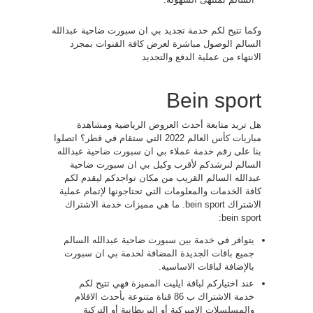
وكما تتيح لكم خدمة تجديد بي ان سبورت ضاحية عبدالله
السالم الوصول مباشرة لعرض كافة القنوات بمجرد
الانتهاء من عملية الدفع والتجديد
Bein sport
هل تريد متابعة أحدث العروض الرياضية ومشاهدة
مباريات كأس العالم 2022 التي ستقام في قطر؟ اتصلوا
بنا على رقم خدمة عملاء بي ان سبورت ضاحية عبدالله
السالم لنرشدكم لأقرب وكيل بي ان سبورت ضاحية
عبدالله السالم القريب من مكان تواجدكم ليقدم لكم
كافة الخدمات والمعلومات التي تحتاجونها لإتمام عملية
الاشتراك bein sport. ما هي مميزات خدمة الاشتراك
bein sport:
يتوافر في خدمة بين سبورت ضاحية عبدالله السالم
جميع باقات الجديدة المضافة لخدمة بي ان سبورت
بالإضافة لباقات الاساسية.
عند اختياركم لباقة ايليت المميزة فهي تتيح لكم
خدمة الاشتراك ب 86 قناة متنوعة بأحدث الافلام
والمسلسلات الاميركية أو البريطانية أو التركية