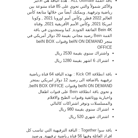
باقة القمة ALL Ultimate
: هذه الباقة هي الأكبر
والأكثر شمولاً والتي تحوي على 85 قناة متنوعة بين
رياضية وترفهية, ويمكنك أيضاً من خلالها متابعة كأس
العالم 2022 قطر, وكأس أمم اوروبا 2021 , وكوبا
امريكا 2021, وكأس الأمم الأفريقية 2021, وقناة
Bein 4K الفائقة الجودة, كما وستجدون في
باقة
القمة Bein
رصيد مجاني بقيمة 20 دولار أمريكي في
متجر beIN ON DEMAND وقنوات beIN BOX
OFFICE
واشتراك سنوي بقيمة 2530 ريال
اشتراك 6 اشهر بقيمة 1280 ريال
باقة انطلاقة Kick Off
: بهذه الباقة 64 قناة رياضية
ترفيهية بالاضافة الى رصيد 12 دولار امريكي بمتجر
beIN ON DEMAND وقنوات beIN BOX OFFICE,
و تحوي
باقة انطلاقة Bein
على قنوات اطفال
واخبارية ووثائقية وقنوات الطبخ والافلام
والمسلسلات وتوفر اشتراكات كالتالي
اشتراك سنوي بقيمة 980 ريال
اشتراك شهري 520 ريال
باقة سوا Together
: الباقة الترفيهية التي تناسب كل
افراد العائلة وفيها 56 قناة رياضية ترفيهية, ورصيد