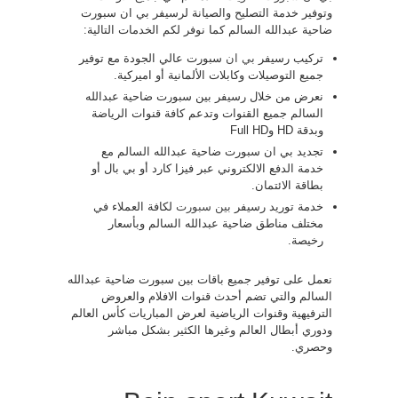
وتوفير خدمة التصليح والصيانة لرسيفر بي ان سبورت
ضاحية عبدالله السالم كما نوفر لكم الخدمات التالية:
تركيب رسيفر
بي ان
سبورت عالي الجودة مع توفير
جميع التوصيلات وكابلات الألمانية أو اميركية.
نعرض من خلال رسيفر بين سبورت ضاحية عبدالله
السالم جميع القنوات وتدعم كافة قنوات الرياضة
وبدقة HD وFull HD
تجديد بي ان سبورت ضاحية عبدالله السالم مع
خدمة الدفع الالكتروني عبر فيزا كارد أو بي بال أو
بطاقة الائتمان.
خدمة توريد رسيفر
بين سبورت
لكافة العملاء في
مختلف مناطق ضاحية عبدالله السالم وبأسعار
رخيصة.
نعمل على توفير جميع باقات بين سبورت ضاحية عبدالله
السالم والتي تضم أحدث قنوات الافلام والعروض
الترفيهية وقنوات الرياضية لعرض المباريات كأس العالم
ودوري أبطال العالم وغيرها الكثير بشكل مباشر
وحصري.