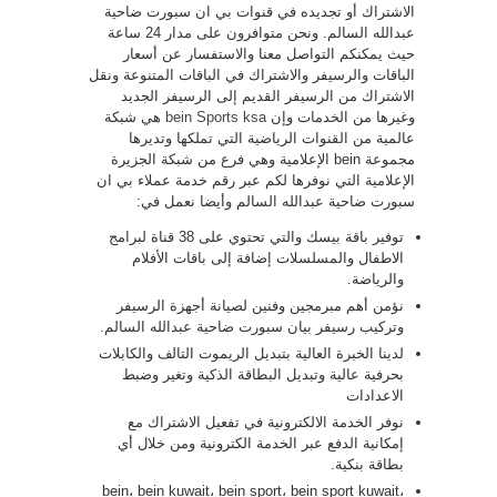
الاشتراك أو تجديده في قنوات بي ان سبورت ضاحية
عبدالله السالم. ونحن متوافرون على مدار 24 ساعة
حيث يمكنكم التواصل معنا والاستفسار عن أسعار
الباقات والرسيفر والاشتراك في الباقات المتنوعة ونقل
الاشتراك من الرسيفر القديم إلى الرسيفر الجديد
وغيرها من الخدمات وإن
bein Sports ksa
هي شبكة
عالمية من القنوات الرياضية التي تملكها وتديرها
مجموعة bein الإعلامية وهي فرع من شبكة الجزيرة
الإعلامية التي نوفرها لكم عبر رقم خدمة عملاء بي ان
سبورت ضاحية عبدالله السالم وأيضا نعمل في:
توفير باقة بيسك والتي تحتوي على 38 قناة لبرامج
الاطفال والمسلسلات إضافة إلى باقات الأفلام
والرياضة.
نؤمن أهم مبرمجين وفنين لصيانة أجهزة الرسيفر
وتركيب رسيفر بيان سبورت ضاحية عبدالله السالم.
لدينا الخبرة العالية بتبديل الريموت التالف والكابلات
بحرفية عالية وتبديل البطاقة الذكية وتغير وضبط
الاعدادات
نوفر الخدمة الالكترونية في تفعيل الاشتراك مع
إمكانية الدفع عبر الخدمة الكترونية ومن خلال أي
بطاقة بنكية.
bein، bein kuwait، bein sport، bein sport kuwait،