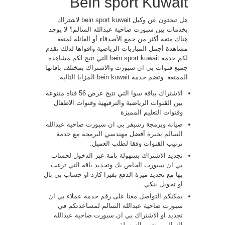
Bein sport Kuwait
هل تبحثون عن وكيل bein sport kuwait لاشتراك
بخدمات بين سبورت ضاحية عبدالله السالم؟ لا يوجد
هناك متعة أكثر من جمع الأصدقاء أو العائلة لمتعة
مشاهدة أجمل المباريات الرياضية واقواها لذلك نقدم
لكم خدمة bein sport kuwait التي تتيح لكم مشاهدة
جميع قنوات بي ان سبورت والاشتراك بمختلف باقاتها
الممتعة. وتضم خدمة
bein kuwait
المزايا التالية:
الاشتراك بباقة سوا التي تتيح عرض 56 قناة متنوعة
بين القنوات الرياضية والترفيهية وقنوات الاطفال
وقنوات التعليم المميزة
صيانة وبرمجة رسيفر بي ان سبورت ضاحية عبدالله
السالم بخبرة أفضل مهندسي البرمجة مع خدمة
ترتيب القنوات وفقا لطلب العميل.
تجديد الاشتراك بسهولة تامة عبر الدخول لحساب
بي ان سبورت الخاص بك وتحديد باقة التي ترغب
بها مع تحديد ميزة الدفع بفيزا كارد او حساب بي بال
او تحويل بنكي.
يمكنكم التواصل معنا على رقم خدمة عملاء بي ان
سبورت ضاحية عبدالله السالم لمساعدتكم في
تجديد او الاشتراك بي ان سبورت ضاحية عبدالله
السالم بمنتهى السهولة.