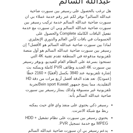
عبدالله السالم
هل ترغب بالحصول على رسيفر بين سبورت ضاحية
عبدالله السالم؟ نوفر لكم عبر رقم خدمة عملاء بي ان
سبورت ضاحية عبدالله السالم خدمة تركيب رسيفر بين
سبورت ضاحية عبدالله السالم وبي ان سبورت مع خدمة
تفعيل الباقات الكاملة Complete والحصول على
الحسومات في باقات كأس العالم والدوري الإنجليزي.
لماذا بين سبورت ضاحية عبدالله السالم هو الأفضل؟ إن
رسيفر بين سبورت ضاحية عبدالله السالم هو أول منصة
تلفزيونية مدفوعة في المنطقة تقدم تقنية 4K التي
تستحوذ بسرعة على النظام العام للفيديو، ويوفر رسيفر
بين سبورت 4K الجديد وظائف PVR كاملة ويمكنه بث
إشارة تلفزيونية عند 3840 بكسل (أفقيًا) × 2160 خطًا
(عموديًا). تعد هذه الدقة أفضل أربع مرات من دقة HD
التقليدية، مما يمنح جمهور Bein sport Kuwaitتجربة
تلفزيونية غير مسبوقة ولذلك يمتاز رسيفر بين سبورت
ضاحية عبدالله السالم بأنه:
رسيفر ذكي يحتوي على منفذ واي فاي حيث يمكنه
ربط مع شبكة الانترنت.
يحتوي رسيفر بين سبورت على نظام تشغيل HDD +
MPEG مع خدمة تسجيل PVR.
يدعم رسيفر بي ان سبورت ضاحية عبدالله السالم