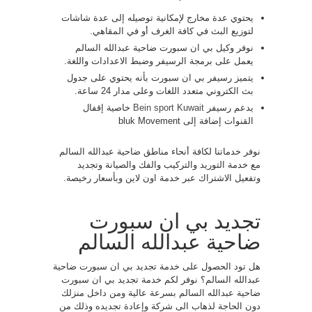
يحتوي عدة مخارج لإمكانية توصيله إلى عدة شاشات
لتوزيع البث في كافة الغرف أو في المقاهي.
نوفر وكيل بي ان سبورت ضاحية عبدالله السالم
يعمل على برمجة الرسيفر وضبط الاعدادات واللغة.
يتميز رسيفر بي ان سبورت بأنه يحتوي على جدول
بث الكتروني متعدد اللغات وعلى مدار 24 ساعة.
يدعم رسيفر
Bein sport Kuwait
خاصية إقفال
القنوات إضافة إلى bluk Movement
نوفر خدماتنا لكافة أنحاء مناطق ضاحية عبدالله السالم
مع خدمة التوريد والتركيب والفك والصيانة وتجديد
وتفعيل الاشتراك عبر خدمة اون لاين وبأسعار رخيصة.
تجديد بي ان سبورت
ضاحية عبدالله السالم
هل تود الحصول على خدمة تجديد بي ان سبورت ضاحية
عبدالله السالم؟ نوفر لكم خدمة تجديد بي ان سبورت
ضاحية عبدالله السالم بسرعة عالية ومن داخل منزلك
دون الحاجة لذهاب الى شركة وإعادة تجديده وذلك من