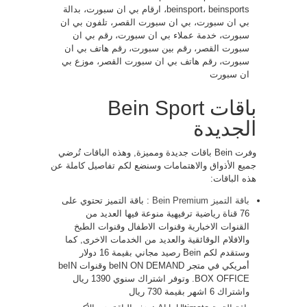
beinsport، beinsports، ارقام بي ان سبورت، بدالة
بي ان سبورت، بي ان سبورت القصر، تلفون بي ان
سبورت، خدمة عملاء بي ان سبورت، رقم بي ان
سبورت القصر، رقم بين سبورت، رقم هاتف بي ان
سبورت، رقم هاتف بي ان سبورت القصر، موزع بي
ان سبورت
باقات Bein Sport
الجديدة
وفرت Bein باقات جديدة ومميزة, وهذه الباقات تُرضي
جميع الأذواق والاهتمامات وسنضع لكم تفاصيل كاملة عن
هذه الباقات:
باقة التميز Bein Premium
: باقة التميز تحتوي على
76 قناة رياضية ترفيهية منوعة فيها العديد من
القنوات الاخبارية وقنوات الاطفال وقنوات الطبخ
والافلام الوقائقية والعديد من الخدمات الاخرى, كما
وستقدم لكم Bein رصيد مجاني بقيمة 16 دولار
أمريكي في متجر beIN ON DEMAND وقنوات beIN
BOX OFFICE. وتوفر اشتراك سنوي 1390 ريال
واشتراك 6 اشهر بقيمة 730 ريال