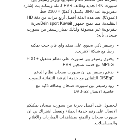
سبورت 4K الجديد وظائف PVR كاملة ويمكنه بث إشارة
تلفزيونية عند 3840 بكسل (أفقيًا) × 2160 خطًا
(عموديًا). تعد هذه الدقة أفضل أربع مرات من دقة HD
التقليدية، مما يمنح جمهور Bein sport Kuwaitتجربة
تلفزيونية غير مسبوقة ولذلك يمتاز رسيفر بين سبورت
صبحان بأنه:
رسيفر ذكي يحتوي على منفذ واي فاي حيث يمكنه
ربط مع شبكة الانترنت.
يحتوي رسيفر بين سبورت على نظام تشغيل HDD +
MPEG مع خدمة تسجيل PVR.
يدعم رسيفر بي ان سبورت صبحان نظام الدعم
DiSEqC التلقائي مع خدمة الترقية التلقائية للصوت.
زود رسيفر بين سبورت صبحان ببطاقة ذكية مع
خاصية الاتصال DVB-S2
للحصول على أفضل تجربة بين سبورت صبحان يمكنكم
الاتصال على رقم خدمة العملاء وتفعيل اشتراك بي ان
سبورت صبحان والتمتع بمشاهدات المباريات والأفلام
والمسلسلات.