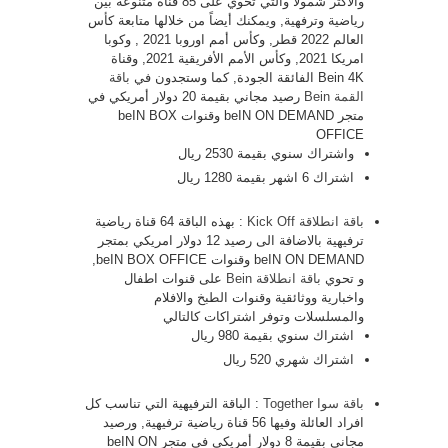
والأكثر شمولاً والتي تحوي على 85 قناة متنوعة بين
رياضية وترفهية, ويمكنك أيضاً من خلالها متابعة كأس
العالم 2022 قطر, وكأس أمم اوروبا 2021 , وكوبا
امريكا 2021, وكأس الأمم الأفريقية 2021, وقناة
Bein 4K الفائقة الجودة, كما وستجدون في
باقة
القمة Bein
رصيد مجاني بقيمة 20 دولار أمريكي في
متجر beIN ON DEMAND وقنوات beIN BOX
OFFICE
واشتراك سنوي بقيمة 2530 ريال
اشتراك 6 اشهر بقيمة 1280 ريال
باقة انطلاقة Kick Off
: بهذه الباقة 64 قناة رياضية
ترفيهية بالاضافة الى رصيد 12 دولار امريكي بمتجر
beIN ON DEMAND وقنوات beIN BOX OFFICE,
و تحوي
باقة انطلاقة Bein
على قنوات اطفال
واخبارية ووثائقية وقنوات الطبخ والافلام
والمسلسلات وتوفر اشتراكات كالتالي
اشتراك سنوي بقيمة 980 ريال
اشتراك شهري 520 ريال
باقة سوا Together
: الباقة الترفيهية التي تناسب كل
افراد العائلة وفيها 56 قناة رياضية ترفيهية, ورصيد
مجاني بقيمة 8 دولار أمريكي في متجر beIN ON