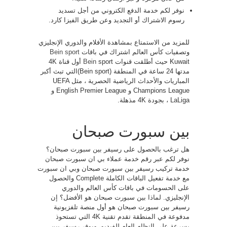
نوفر لكم خدمة الدفع الكتروني من أجل تسديد
رسوم الاشتراك أو التجديد وعن طريق الفيزا كارد.
للمزيد من الاستمتاع بمشاهدة الأفلام والدوري الإنجليزي
وتصفيات كأس العالم اشتراك في باقات
Bein sport
Kuwait حيث أطلقت قنوات
Bein
sport أول قناة 4K
مدتها 24 ساعة في المنطقة (Bein sport)التي تبث أكبر
المباريات والأحداث الرياضية الحصرية ، مثل UEFA
Champions League و English Premier League و
LaLiga ، بجودة 4K مذهلة.
بين سبورت صبحان
هل ترغب بالحصول على رسيفر بين سبورت صبحان؟
نوفر لكم عبر رقم خدمة عملاء بي ان سبورت صبحان
خدمة تركيب رسيفر بين سبورت صبحان وبي ان سبورت
مع خدمة تفعيل الباقات الكاملة Complete والحصول
على الحسومات في باقات كأس العالم والدوري
الإنجليزي. لماذا بين سبورت صبحان هو الأفضل؟ إن
رسيفر بين سبورت صبحان هو أول منصة تلفزيونية
مدفوعة في المنطقة تقدم تقنية 4K التي تستحوذ
بسرعة على النظام العام للفيديو، ويوفر رسيفر بين