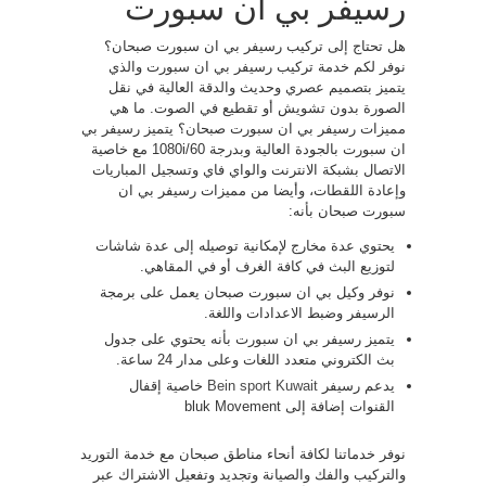
رسيفر بي ان سبورت
هل تحتاج إلى تركيب رسيفر بي ان سبورت صبحان؟
نوفر لكم خدمة تركيب رسيفر بي ان سبورت والذي
يتميز بتصميم عصري وحديث والدقة العالية في نقل
الصورة بدون تشويش أو تقطيع في الصوت. ما هي
مميزات رسيفر بي ان سبورت صبحان؟ يتميز رسيفر بي
ان سبورت بالجودة العالية وبدرجة 1080i/60 مع خاصية
الاتصال بشبكة الانترنت والواي فاي وتسجيل المباريات
وإعادة اللقطات، وأيضا من مميزات رسيفر بي ان
سبورت صبحان بأنه:
يحتوي عدة مخارج لإمكانية توصيله إلى عدة شاشات
لتوزيع البث في كافة الغرف أو في المقاهي.
نوفر وكيل بي ان سبورت صبحان يعمل على برمجة
الرسيفر وضبط الاعدادات واللغة.
يتميز رسيفر بي ان سبورت بأنه يحتوي على جدول
بث الكتروني متعدد اللغات وعلى مدار 24 ساعة.
يدعم رسيفر
Bein sport Kuwait
خاصية إقفال
القنوات إضافة إلى bluk Movement
نوفر خدماتنا لكافة أنحاء مناطق صبحان مع خدمة التوريد
والتركيب والفك والصيانة وتجديد وتفعيل الاشتراك عبر