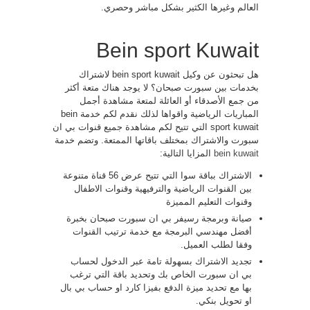
العالم وغيرها الكثير بشكل مباشر وحصري.
Bein sport Kuwait
هل تبحثون عن وكيل bein sport kuwait لاشتراك
بخدمات بين سبورت صبحان؟ لا يوجد هناك متعة أكثر
من جمع الأصدقاء أو العائلة لمتعة مشاهدة أجمل
المباريات الرياضية واقواها لذلك نقدم لكم خدمة bein
sport kuwait التي تتيح لكم مشاهدة جميع قنوات بي ان
سبورت والاشتراك بمختلف باقاتها الممتعة. وتضم خدمة
bein kuwait
المزايا التالية:
الاشتراك بباقة سوا التي تتيح عرض 56 قناة متنوعة
بين القنوات الرياضية والترفيهية وقنوات الاطفال
وقنوات التعليم المميزة
صيانة وبرمجة رسيفر بي ان سبورت صبحان بخبرة
أفضل مهندسي البرمجة مع خدمة ترتيب القنوات
وفقا لطلب العميل.
تجديد الاشتراك بسهولة تامة عبر الدخول لحساب
بي ان سبورت الخاص بك وتحديد باقة التي ترغب
بها مع تحديد ميزة الدفع بفيزا كارد او حساب بي بال
او تحويل بنكي.