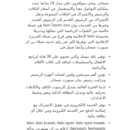
صبحان. ونحن متوافرون على مدار 24 ساعة حيث
يمكنكم التواصل معنا والاستفسار عن أسعار الباقات
والرسيفر والاشتراك في الباقات المتنوعة ونقل
الاشتراك من الرسيفر القديم إلى الرسيفر الجديد
وغيرها من الخدمات وإن
bein Sports ksa
هي شبكة
عالمية من القنوات الرياضية التي تملكها وتديرها
مجموعة bein الإعلامية وهي فرع من شبكة الجزيرة
الإعلامية التي نوفرها لكم عبر رقم خدمة عملاء بي ان
سبورت صبحان وأيضا نعمل في:
توفير باقة بيسك والتي تحتوي على 38 قناة لبرامج
الاطفال والمسلسلات إضافة إلى باقات الأفلام
والرياضة.
نؤمن أهم مبرمجين وفنين لصيانة أجهزة الرسيفر
وتركيب رسيفر بيان سبورت صبحان.
لدينا الخبرة العالية بتبديل الريموت التالف والكابلات
بحرفية عالية وتبديل البطاقة الذكية وتغير وضبط
الاعدادات
نوفر الخدمة الالكترونية في تفعيل الاشتراك مع
إمكانية الدفع عبر الخدمة الكترونية ومن خلال أي
بطاقة بنكية.
bein، bein kuwait، bein sport، bein sport kuwait،
beinsport، beinsports، ارقام بي ان سبورت، بدالة