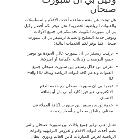
صبحان
هل تبحث عن متعة مشاهدة أحدث الأفلام والمسلسلات
والقنوات الرياضية الحصرية؟ نحن نوفر لكم أفضل وكيل
بي ان سبورت الكويت
لخدمتكم في جميع الأوقات
وتوفير خدمة التصليح والصيانة لرسيفر بي ان سبورت
صبحان كما نوفر لكم الخدمات التالية:
تركيب رسيفر
بي ان
سبورت عالي الجودة مع توفير
جميع التوصيلات وكابلات الألمانية أو اميركية.
نعرض من خلال رسيفر بين سبورت صبحان جميع
القنوات وتدعم كافة قنوات الرياضة وبدقة HD وFull
HD
تجديد بي ان سبورت صبحان مع خدمة الدفع
الالكتروني عبر فيزا كارد أو بي بال أو بطاقة
الائتمان.
خدمة توريد رسيفر
بين سبورت
لكافة العملاء في
مختلف مناطق صبحان وبأسعار رخيصة.
نعمل على توفير جميع باقات بين سبورت صبحان والتي
تضم أحدث قنوات الافلام والعروض الترفيهية وقنوات
الرياضية لعرض المباريات كأس العالم ودوري أبطال