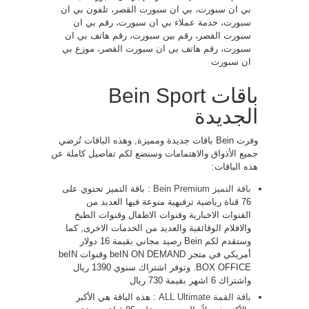
بي ان سبورت، بي ان سبورت القصر، تلفون بي ان
سبورت، خدمة عملاء بي ان سبورت، رقم بي ان
سبورت القصر، رقم بين سبورت، رقم هاتف بي ان
سبورت، رقم هاتف بي ان سبورت القصر، موزع بي
ان سبورت
باقات Bein Sport
الجديدة
وفرت Bein باقات جديدة ومميزة, وهذه الباقات تُرضي
جميع الأذواق والاهتمامات وسنضع لكم تفاصيل كاملة عن
هذه الباقات:
باقة التميز Bein Premium
: باقة التميز تحتوي على
76 قناة رياضية ترفيهية منوعة فيها العديد من
القنوات الاخبارية وقنوات الاطفال وقنوات الطبخ
والافلام الوقائقية والعديد من الخدمات الاخرى, كما
وستقدم لكم Bein رصيد مجاني بقيمة 16 دولار
أمريكي في متجر beIN ON DEMAND وقنوات beIN
BOX OFFICE. وتوفر اشتراك سنوي 1390 ريال
واشتراك 6 اشهر بقيمة 730 ريال
باقة القمة ALL Ultimate
: هذه الباقة هي الأكبر