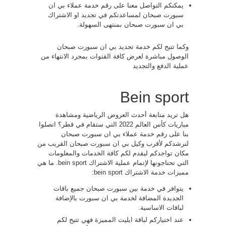
يمكنكم التواصل معنا على رقم خدمة عملاء بي ان
سبورت صبحان لمساعدتكم في تجديد او الاشتراك
بي ان سبورت صبحان بمنتهى السهولة.
وكما تتيح لكم خدمة تجديد بي ان سبورت صبحان
الوصول مباشرة لعرض كافة القنوات بمجرد الانتهاء من
عملية الدفع والتجديد
Bein sport
هل تريد متابعة أحدث العروض الرياضية ومشاهدة
مباريات كأس العالم 2022 التي ستقام في قطر؟ اتصلوا
بنا على رقم خدمة عملاء بي ان سبورت صبحان
لنرشدكم لأقرب وكيل بي ان سبورت صبحان القريب من
مكان تواجدكم ليقدم لكم كافة الخدمات والمعلومات
التي تحتاجونها لإتمام عملية الاشتراك bein sport. ما هي
مميزات خدمة الاشتراك bein sport:
يتوافر في خدمة بين سبورت صبحان جميع باقات
الجديدة المضافة لخدمة بي ان سبورت بالإضافة
لباقات الاساسية.
عند اختياركم لباقة ايليت المميزة فهي تتيح لكم