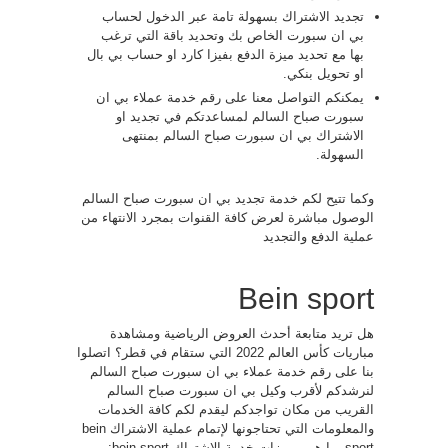
تجديد الاشتراك بسهولة تامة عبر الدخول لحساب
بي ان سبورت الخاص بك وتحديد باقة التي ترغب
بها مع تحديد ميزة الدفع بفيزا كارد او حساب بي بال
او تحويل بنكي.
يمكنكم التواصل معنا على رقم خدمة عملاء بي ان
سبورت صباح السالم لمساعدتكم في تجديد او
الاشتراك بي ان سبورت صباح السالم بمنتهى
السهولة.
وكما تتيح لكم خدمة تجديد بي ان سبورت صباح السالم
الوصول مباشرة لعرض كافة القنوات بمجرد الانتهاء من
عملية الدفع والتجديد
Bein sport
هل تريد متابعة أحدث العروض الرياضية ومشاهدة
مباريات كأس العالم 2022 التي ستقام في قطر؟ اتصلوا
بنا على رقم خدمة عملاء بي ان سبورت صباح السالم
لنرشدكم لأقرب وكيل بي ان سبورت صباح السالم
القريب من مكان تواجدكم ليقدم لكم كافة الخدمات
والمعلومات التي تحتاجونها لإتمام عملية الاشتراك bein
sport. ما هي مميزات خدمة الاشتراك bein sport: