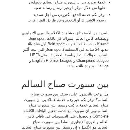
خدمة تجديد بي ان سبورت صباح السالم تحصلون
عليها من خلال مركزنا وعبر أرسال رسالة نصية.
نوفر لكم خدمة الدفع الكتروني من أجل تسديد
رسوم الاشتراك أو التجديد وعن طريق الفيزا كارد.
للمزيد من الاستمتاع بمشاهدة الأفلام والدوري الإنجليزي
وتصفيات كأس العالم اشتراك في باقات
Bein sport
Kuwait حيث أطلقت قنوات
Bein
sport أول قناة 4K
مدتها 24 ساعة في المنطقة (Bein sport)التي تبث أكبر
المباريات والأحداث الرياضية الحصرية ، مثل UEFA
Champions League و English Premier League و
LaLiga ، بجودة 4K مذهلة.
بين سبورت صباح السالم
هل ترغب بالحصول على رسيفر بين سبورت صباح
السالم؟ نوفر لكم عبر رقم خدمة عملاء بي ان سبورت
صباح السالم خدمة تركيب رسيفر بين سبورت صباح
السالم وبي ان سبورت مع خدمة تفعيل الباقات الكاملة
Complete والحصول على الحسومات في باقات كأس
العالم والدوري الإنجليزي. لماذا بين سبورت صباح
السالم هو الأفضل؟ إن رسيفر بين سبورت صباح السالم