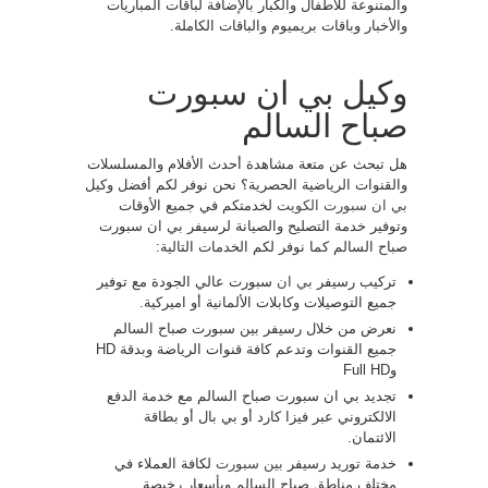
والمتنوعة للأطفال والكبار بالإضافة لباقات المباريات
والأخبار وباقات بريميوم والباقات الكاملة.
وكيل بي ان سبورت
صباح السالم
هل تبحث عن متعة مشاهدة أحدث الأفلام والمسلسلات
والقنوات الرياضية الحصرية؟ نحن نوفر لكم أفضل وكيل
بي ان سبورت الكويت
لخدمتكم في جميع الأوقات
وتوفير خدمة التصليح والصيانة لرسيفر بي ان سبورت
صباح السالم كما نوفر لكم الخدمات التالية:
تركيب رسيفر
بي ان
سبورت عالي الجودة مع توفير
جميع التوصيلات وكابلات الألمانية أو اميركية.
نعرض من خلال رسيفر بين سبورت صباح السالم
جميع القنوات وتدعم كافة قنوات الرياضة وبدقة HD
وFull HD
تجديد بي ان سبورت صباح السالم مع خدمة الدفع
الالكتروني عبر فيزا كارد أو بي بال أو بطاقة
الائتمان.
خدمة توريد رسيفر
بين سبورت
لكافة العملاء في
مختلف مناطق صباح السالم وبأسعار رخيصة.