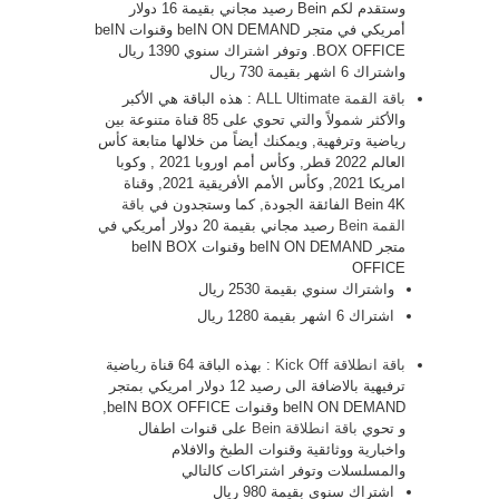
وستقدم لكم Bein رصيد مجاني بقيمة 16 دولار
أمريكي في متجر beIN ON DEMAND وقنوات beIN
BOX OFFICE. وتوفر اشتراك سنوي 1390 ريال
واشتراك 6 اشهر بقيمة 730 ريال
باقة القمة ALL Ultimate
: هذه الباقة هي الأكبر
والأكثر شمولاً والتي تحوي على 85 قناة متنوعة بين
رياضية وترفهية, ويمكنك أيضاً من خلالها متابعة كأس
العالم 2022 قطر, وكأس أمم اوروبا 2021 , وكوبا
امريكا 2021, وكأس الأمم الأفريقية 2021, وقناة
Bein 4K الفائقة الجودة, كما وستجدون في
باقة
القمة Bein
رصيد مجاني بقيمة 20 دولار أمريكي في
متجر beIN ON DEMAND وقنوات beIN BOX
OFFICE
واشتراك سنوي بقيمة 2530 ريال
اشتراك 6 اشهر بقيمة 1280 ريال
باقة انطلاقة Kick Off
: بهذه الباقة 64 قناة رياضية
ترفيهية بالاضافة الى رصيد 12 دولار امريكي بمتجر
beIN ON DEMAND وقنوات beIN BOX OFFICE,
و تحوي
باقة انطلاقة Bein
على قنوات اطفال
واخبارية ووثائقية وقنوات الطبخ والافلام
والمسلسلات وتوفر اشتراكات كالتالي
اشتراك سنوي بقيمة 980 ريال