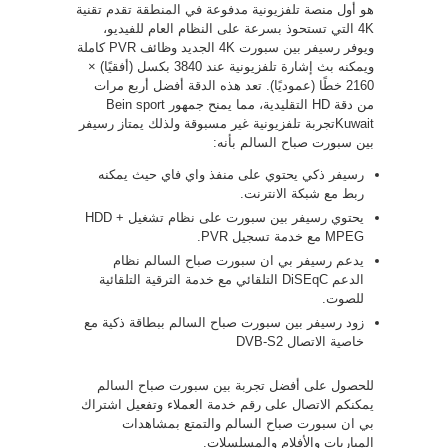
هو أول منصة تلفزيونية مدفوعة في المنطقة تقدم تقنية
4K التي تستحوذ بسرعة على النظام العام للفيديو،
ويوفر رسيفر بين سبورت 4K الجديد وظائف PVR كاملة
ويمكنه بث إشارة تلفزيونية عند 3840 بكسل (أفقيًا) ×
2160 خطًا (عموديًا). تعد هذه الدقة أفضل أربع مرات
من دقة HD التقليدية، مما يمنح جمهور Bein sport
Kuwaitتجربة تلفزيونية غير مسبوقة ولذلك يمتاز رسيفر
بين سبورت صباح السالم بأنه:
رسيفر ذكي يحتوي على منفذ واي فاي حيث يمكنه
ربط مع شبكة الانترنت.
يحتوي رسيفر بين سبورت على نظام تشغيل HDD +
MPEG مع خدمة تسجيل PVR.
يدعم رسيفر بي ان سبورت صباح السالم نظام
الدعم DiSEqC التلقائي مع خدمة الترقية التلقائية
للصوت.
زود رسيفر بين سبورت صباح السالم ببطاقة ذكية مع
خاصية الاتصال DVB-S2
للحصول على أفضل تجربة بين سبورت صباح السالم
يمكنكم الاتصال على رقم خدمة العملاء وتفعيل اشتراك
بي ان سبورت صباح السالم والتمتع بمشاهدات
المباريات والأفلام والمسلسلات.