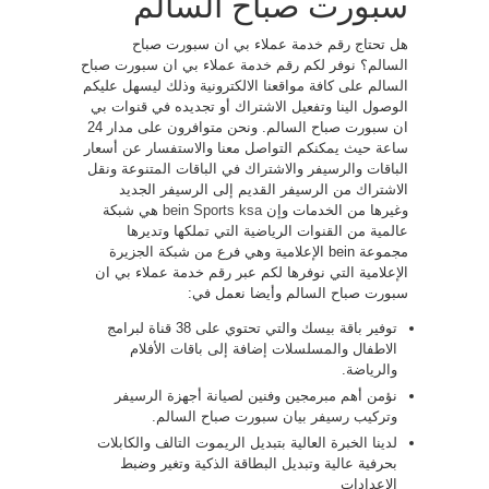
سبورت صباح السالم
هل تحتاج رقم خدمة عملاء بي ان سبورت صباح
السالم؟ نوفر لكم رقم خدمة عملاء بي ان سبورت صباح
السالم على كافة مواقعنا الالكترونية وذلك ليسهل عليكم
الوصول الينا وتفعيل الاشتراك أو تجديده في قنوات بي
ان سبورت صباح السالم. ونحن متوافرون على مدار 24
ساعة حيث يمكنكم التواصل معنا والاستفسار عن أسعار
الباقات والرسيفر والاشتراك في الباقات المتنوعة ونقل
الاشتراك من الرسيفر القديم إلى الرسيفر الجديد
وغيرها من الخدمات وإن
bein Sports ksa
هي شبكة
عالمية من القنوات الرياضية التي تملكها وتديرها
مجموعة bein الإعلامية وهي فرع من شبكة الجزيرة
الإعلامية التي نوفرها لكم عبر رقم خدمة عملاء بي ان
سبورت صباح السالم وأيضا نعمل في:
توفير باقة بيسك والتي تحتوي على 38 قناة لبرامج
الاطفال والمسلسلات إضافة إلى باقات الأفلام
والرياضة.
نؤمن أهم مبرمجين وفنين لصيانة أجهزة الرسيفر
وتركيب رسيفر بيان سبورت صباح السالم.
لدينا الخبرة العالية بتبديل الريموت التالف والكابلات
بحرفية عالية وتبديل البطاقة الذكية وتغير وضبط
الاعدادات