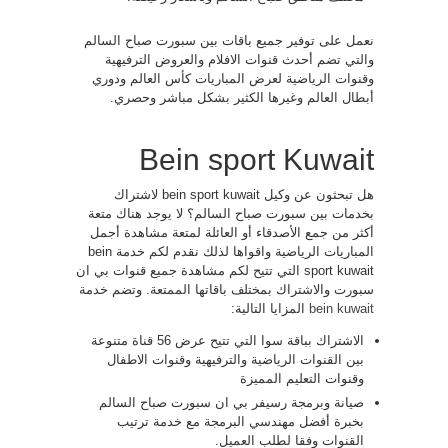
نعمل على توفير جميع باقات بين سبورت صباح السالم
والتي تضم أحدث قنوات الافلام والعروض الترفيهية
وقنوات الرياضية لعرض المباريات كأس العالم ودوري
أبطال العالم وغيرها الكثير بشكل مباشر وحصري.
Bein sport Kuwait
هل تبحثون عن وكيل bein sport kuwait لاشتراك
بخدمات بين سبورت صباح السالم؟ لا يوجد هناك متعة
أكثر من جمع الأصدقاء أو العائلة لمتعة مشاهدة أجمل
المباريات الرياضية واقواها لذلك نقدم لكم خدمة bein
sport kuwait التي تتيح لكم مشاهدة جميع قنوات بي ان
سبورت والاشتراك بمختلف باقاتها الممتعة. وتضم خدمة
bein kuwait
المزايا التالية:
الاشتراك بباقة سوا التي تتيح عرض 56 قناة متنوعة
بين القنوات الرياضية والترفيهية وقنوات الاطفال
وقنوات التعليم المميزة
صيانة وبرمجة رسيفر بي ان سبورت صباح السالم
بخبرة أفضل مهندسي البرمجة مع خدمة ترتيب
القنوات وفقا لطلب العميل.