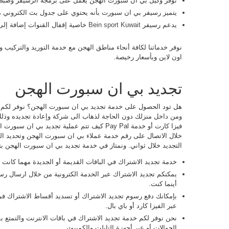
نوفر وكيل بي ان سبورت الهجن يعمل على برمجة الرسيفر وضبط ا
يتميز رسيفر بي ان سبورت بأنه يحتوي على جدول بث الكتروني متعدد ال
يدعم رسيفر
Bein sport Kuwait
خاصية إقفال القنوات إضافة إلى luk Movement
نوفر خدماتنا لكافة أنحاء مناطق الهجن مع خدمة التوريد والتركيب و
اون لاين وبأسعار رخيصة.
تجديد بي ان سبورت الهجن
هل تود الحصول على خدمة تجديد بي ان سبورت الهجن؟ نوفر لكم 
ومن داخل منزلك دون الحاجة لذهاب الى شركة وإعادة تجديده وذلك
فيزا كارت أو خدمة Pay Pal كيف تتم عملية تجديد
خلال الاتصال على رقم خدمة عملاء بي ان سبورت الهجن وتحديد ال
التجديد خلال ثواني. ونمتاز في خدمة تجديد بي ان سبورت الهجن بتو
خدمة تجديد الاشتراك في الباقات القديمة أو الجديدة مهما كانت ف
يمكنكم تجديد الاشتراك عبر الخدمة الكترونية من خلال ارسال رسال
أينما كنت.
بإمكانك دفع رسوم تجديد الاشتراك أو تسديد أقساط الاشتراك في 
عبر الفيزا كارد أو باي بال.
نحن نوفر لكم خدمة تجديد الاشتراك في باقات الانترنت والتمتع بم
الجوالات أو عبر أجهزة التابلت والكمبيوتر.