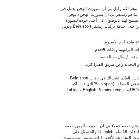
نوفر لكم
وكيل بي ان سبورت
الهجن يعمل في
راك والتجديد. ما هو رسيفر بي ان سبورت الهجن؟ يوفر
الرياضة مما يسمح لهم بالوصول إلى أعلى جودة للصورة
والاقتراب من الحدث بأفضل التقنيات المتوفرة في المنطقة فقط من خلال خدمة تركيب رسيفر Bein sport ونوفر
الترفيهية وباقات الأفلام.
وعبر أرسال رسالة نصية.
التجديد وعن طريق الفيزا كارد.
 كأس العالم اشتراك في باقات
Bein sport
sport أول قناة 4K مدتها 24 ساعة في المنطقة (Bein sport)التي تبث أكبر
المباريات والأحداث الرياضية الحصرية ، مثل UEFA Champions League و English Premier League و LaLiga ،
رقم خدمة عملاء بي ان سبورت الهجن خدمة
تركيب رسيفر بين سبورت الهجن وبي ان سبورت مع خدمة تفعيل الباقات الكاملة Complete والحصول على
بورت الهجن هو الأفضل؟ إن رسيفر بين سبورت