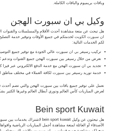
وباقات بريميوم والباقات الكاملة.
وكيل بي ان سبورت الهجن
هل تبحث عن متعة مشاهدة أحدث الأفلام والمسلسلات والقنوات ال
ان سبورت الكويت
لخدمتكم في جميع الأوقات وتوفير خدمة التصليح
لكم الخدمات التالية:
تركيب رسيفر
بي ان
سبورت عالي الجودة مع توفير جميع التوصيلات 
نعرض من خلال رسيفر بين سبورت الهجن جميع القنوات وتدعم كافة قنوات 
تجديد بي ان سبورت الهجن مع خدمة الدفع الالكتروني عبر فيزا كارد
خدمة توريد رسيفر
بين سبورت
لكافة العملاء في مختلف مناطق ا
نعمل على توفير جميع باقات بين سبورت الهجن والتي تضم أحدث قنو
لعرض المباريات كأس العالم ودوري أبطال العالم وغيرها الكثير ب
Bein sport Kuwait
هل تبحثون عن وكيل bein sport kuwait لا
تتيح لكم مشاهدة جميع قنوات بي ان سبورت والاشتراك بمختلف باق