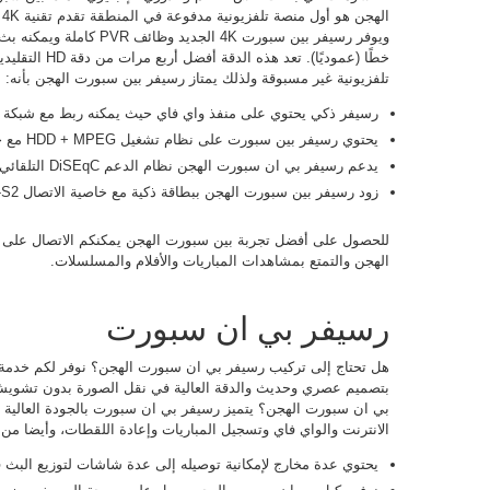
ا
تلفزيونية غير مسبوقة ولذلك يمتاز رسيفر بين سبورت الهجن بأنه:
رسيفر ذكي يحتوي على منفذ واي فاي حيث يمكنه ربط مع شبكة ال
يحتوي رسيفر بين سبورت على نظام تشغيل HDD + MPEG مع خدمة تسجيل PVR.
يدعم رسيفر بي ان سبورت الهجن نظام الدعم DiSEqC التلقائي مع خدمة الترقية التلقائية للصوت.
زود رسيفر بين سبورت الهجن ببطاقة ذكية مع خاصية الاتصال DVB-S2
للحصول على أفضل تجربة بين سبورت الهجن يمكنكم الاتصال على 
الهجن والتمتع بمشاهدات المباريات والأفلام والمسلسلات.
رسيفر بي ان سبورت
هل تحتاج إلى تركيب رسيفر بي ان سبورت الهجن؟ نوفر لكم خدمة
بتصميم عصري وحديث والدقة العالية في نقل الصورة بدون تشوي
الانترنت والواي فاي وتسجيل المباريات وإعادة اللقطات، وأيضا م
يحتوي عدة مخارج لإمكانية توصيله إلى عدة شاشات لتوزيع البث 