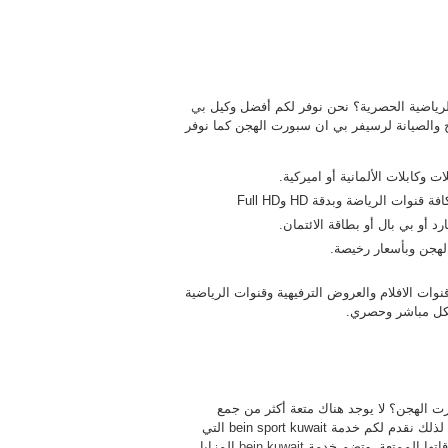
رياضية الحصرية؟ نحن نوفر لكم أفضل وكيل
بي
 والصيانة لرسيفر بي ان سبورت الهجن كما نوفر
وكابلات الألمانية أو اميركية.
الرياضة وبدقة HD وFull HD
 أو بي بال أو بطاقة الائتمان.
لهجن وبأسعار رخيصة.
ات الافلام والعروض الترفيهية وقنوات الرياضية
شكل مباشر وحصري.
شتراك بخدمات بين سبورت الهجن؟ لا يوجد هناك متعة أكثر من جمع
الأصدقاء أو العائلة لمتعة مشاهدة أجمل المباريات الرياضية واقواها لذلك نقدم لكم خدمة bein sport kuwait التي
اتها الممتعة. وتضم خدمة
bein kuwait
المزايا