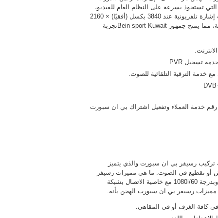
لهجن هو أول منصة تلفزيونية مدفوعة في المنطقة تقدم تقنية 4K التي تستحوذ بسرعة على النظام العام للفيديو،
ويوفر رسيفر بين سبورت 4K الجديد وظائف PVR كاملة ويمكنه بث إشارة تلفزيونية عند 3840 بكسل (أفقيًا) × 2160
خطًا (عموديًا). تعد هذه الدقة أفضل أربع مرات من دقة HD التقليدية، مما يمنح جمهور Bein sport Kuwaitتجربة
انترنت.
رقم خدمة العملاء وتفعيل اشتراك بي ان سبورت
 تركيب رسيفر بي ان سبورت والذي يتميز
ش أو تقطيع في الصوت. ما هي مميزات رسيفر
بي ان سبورت الهجن؟ يتميز رسيفر بي ان سبورت بالجودة العالية وبدرجة 1080i/60 مع خاصية الاتصال بشبكة
ن مميزات رسيفر بي ان سبورت الهجن بأنه:
في كافة الغرف أو في المقاهي.