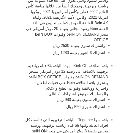
والأكثر شمولاً والتي تحوي على 85 قناة متنوعة بين
رياضية وترفهية, ويمكنك أيضاً من خلالها متابعة كأس
العالم 2022 قطر, وكأس أمم اوروبا 2021 , وكوبا
امريكا 2021, وكأس الأمم الأفريقية 2021, وقناة
Bein 4K الفائقة الجودة, كما وستجدون في
باقة
القمة Bein
رصيد مجاني بقيمة 20 دولار أمريكي في
متجر beIN ON DEMAND وقنوات beIN BOX
OFFICE
واشتراك سنوي بقيمة 2530 ريال
اشتراك 6 اشهر بقيمة 1280 ريال
باقة انطلاقة Kick Off
: بهذه الباقة 64 قناة رياضية
ترفيهية بالاضافة الى رصيد 12 دولار امريكي بمتجر
beIN ON DEMAND وقنوات beIN BOX OFFICE,
و تحوي
باقة انطلاقة Bein
على قنوات اطفال
واخبارية ووثائقية وقنوات الطبخ والافلام
والمسلسلات وتوفر اشتراكات كالتالي
اشتراك سنوي بقيمة 980 ريال
اشتراك شهري 520 ريال
باقة سوا Together
: الباقة الترفيهية التي تناسب كل
افراد العائلة وفيها 56 قناة رياضية ترفيهية, ورصيد
مجاني بقيمة 8 دولار أمريكي في متجر beIN ON