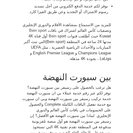
نوفر لكم خدمة الدفع الكتروني من أجل تسديد
رسوم الاشتراك أو التجديد وعن طريق الفيزا كارد.
للمزيد من الاستمتاع بمشاهدة الأفلام والدوري الإنجليزي
وتصفيات كأس العالم اشتراك في باقات
Bein sport
Kuwait حيث أطلقت قنوات
Bein
sport أول قناة 4K
مدتها 24 ساعة في المنطقة (Bein sport)التي تبث أكبر
المباريات والأحداث الرياضية الحصرية ، مثل UEFA
Champions League و English Premier League و
LaLiga ، بجودة 4K مذهلة.
بين سبورت النهضة
هل ترغب بالحصول على رسيفر بين سبورت النهضة؟
نوفر لكم عبر رقم خدمة عملاء بي ان سبورت النهضة
خدمة تركيب رسيفر بين سبورت النهضة وبي ان سبورت
مع خدمة تفعيل الباقات الكاملة Complete والحصول
على الحسومات في باقات كأس العالم والدوري
الإنجليزي. لماذا بين سبورت النهضة هو الأفضل؟ إن
رسيفر بين سبورت النهضة هو أول منصة تلفزيونية
مدفوعة في المنطقة تقدم تقنية 4K التي تستحوذ
بسرعة على النظام العام للفيديو، ويوفر رسيفر بين