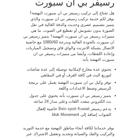
رسيفر بي ان سبورت
هل تحتاج إلى تركيب رسيفر بي ان سبورت النهضة؟
نوفر لكم خدمة تركيب رسيفر بي ان سبورت والذي
يتميز بتصميم عصري وحديث والدقة العالية في نقل
الصورة بدون تشويش أو تقطيع في الصوت. ما هي
مميزات رسيفر بي ان سبورت النهضة؟ يتميز رسيفر بي
ان سبورت بالجودة العالية وبدرجة 1080i/60 مع خاصية
الاتصال بشبكة الانترنت والواي فاي وتسجيل المباريات
وإعادة اللقطات، وأيضا من مميزات رسيفر بي ان
سبورت النهضة بأنه:
يحتوي عدة مخارج لإمكانية توصيله إلى عدة شاشات
لتوزيع البث في كافة الغرف أو في المقاهي.
نوفر وكيل بي ان سبورت النهضة يعمل على برمجة
الرسيفر وضبط الاعدادات واللغة.
يتميز رسيفر بي ان سبورت بأنه يحتوي على جدول
بث الكتروني متعدد اللغات وعلى مدار 24 ساعة.
يدعم رسيفر
Bein sport Kuwait
خاصية إقفال
القنوات إضافة إلى bluk Movement
نوفر خدماتنا لكافة أنحاء مناطق النهضة مع خدمة التوريد
والتركيب والفك والصيانة وتجديد وتفعيل الاشتراك عبر