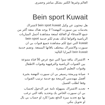
العالم وغيرها الكثير بشكل مباشر وحصري.
Bein sport Kuwait
هل تبحثون عن وكيل bein sport kuwait لاشتراك
بخدمات بين سبورت النهضة؟ لا يوجد هناك متعة أكثر من
جمع الأصدقاء أو العائلة لمتعة مشاهدة أجمل المباريات
الرياضية واقواها لذلك نقدم لكم خدمة bein sport
kuwait التي تتيح لكم مشاهدة جميع قنوات بي ان
سبورت والاشتراك بمختلف باقاتها الممتعة. وتضم خدمة
bein kuwait
المزايا التالية:
الاشتراك بباقة سوا التي تتيح عرض 56 قناة متنوعة
بين القنوات الرياضية والترفيهية وقنوات الاطفال
وقنوات التعليم المميزة
صيانة وبرمجة رسيفر بي ان سبورت النهضة بخبرة
أفضل مهندسي البرمجة مع خدمة ترتيب القنوات
وفقا لطلب العميل.
تجديد الاشتراك بسهولة تامة عبر الدخول لحساب
بي ان سبورت الخاص بك وتحديد باقة التي ترغب
بها مع تحديد ميزة الدفع بفيزا كارد او حساب بي بال
او تحويل بنكي.