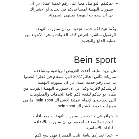
يمكنكم التواصل معنا على رقم خدمة عملاء بي ان
سبورت النهضة لمساعدتكم في تجديد او الاشتراك
بي ان سبورت النهضة بمنتهى السهولة.
وكما تتيح لكم خدمة تجديد بي ان سبورت النهضة
الوصول مباشرة لعرض كافة القنوات بمجرد الانتهاء من
عملية الدفع والتجديد
Bein sport
هل تريد متابعة أحدث العروض الرياضية ومشاهدة
مباريات كأس العالم 2022 التي ستقام في قطر؟ اتصلوا
بنا على رقم خدمة عملاء بي ان سبورت النهضة
لنرشدكم لأقرب وكيل بي ان سبورت النهضة القريب من
مكان تواجدكم ليقدم لكم كافة الخدمات والمعلومات
التي تحتاجونها لإتمام عملية الاشتراك bein sport. ما هي
مميزات خدمة الاشتراك bein sport:
يتوافر في خدمة بين سبورت النهضة جميع باقات
الجديدة المضافة لخدمة بي ان سبورت بالإضافة
لباقات الاساسية.
عند اختياركم لباقة ايليت المميزة فهي تتيح لكم