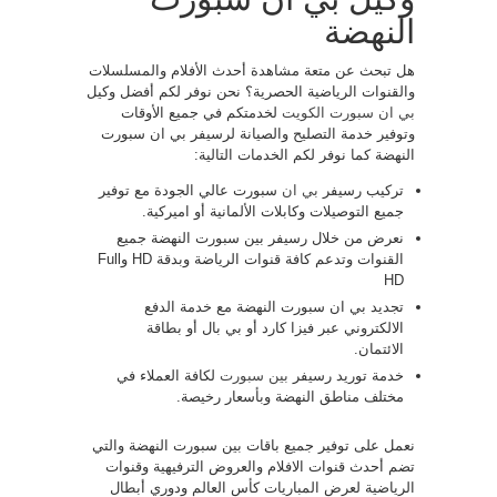
النهضة
هل تبحث عن متعة مشاهدة أحدث الأفلام والمسلسلات
والقنوات الرياضية الحصرية؟ نحن نوفر لكم أفضل وكيل
بي ان سبورت الكويت
لخدمتكم في جميع الأوقات
وتوفير خدمة التصليح والصيانة لرسيفر بي ان سبورت
النهضة كما نوفر لكم الخدمات التالية:
تركيب رسيفر
بي ان
سبورت عالي الجودة مع توفير
جميع التوصيلات وكابلات الألمانية أو اميركية.
نعرض من خلال رسيفر بين سبورت النهضة جميع
القنوات وتدعم كافة قنوات الرياضة وبدقة HD وFull
HD
تجديد بي ان سبورت النهضة مع خدمة الدفع
الالكتروني عبر فيزا كارد أو بي بال أو بطاقة
الائتمان.
خدمة توريد رسيفر
بين سبورت
لكافة العملاء في
مختلف مناطق النهضة وبأسعار رخيصة.
نعمل على توفير جميع باقات بين سبورت النهضة والتي
تضم أحدث قنوات الافلام والعروض الترفيهية وقنوات
الرياضية لعرض المباريات كأس العالم ودوري أبطال