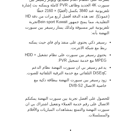
سبورت 4K الجديد وظائف PVR كاملة ويمكنه بث إشارة
تلفزيونية عند 3840 بكسل (أفقيًا) × 2160 خطًا
(عموديًا). تعد هذه الدقة أفضل أربع مرات من دقة HD
التقليدية، مما يمنح جمهور Bein sport Kuwaitتجربة
تلفزيونية غير مسبوقة ولذلك يمتاز رسيفر بين سبورت
النهضة بأنه:
رسيفر ذكي يحتوي على منفذ واي فاي حيث يمكنه
ربط مع شبكة الانترنت.
يحتوي رسيفر بين سبورت على نظام تشغيل HDD +
MPEG مع خدمة تسجيل PVR.
يدعم رسيفر بي ان سبورت النهضة نظام الدعم
DiSEqC التلقائي مع خدمة الترقية التلقائية للصوت.
زود رسيفر بين سبورت النهضة ببطاقة ذكية مع
خاصية الاتصال DVB-S2
للحصول على أفضل تجربة بين سبورت النهضة يمكنكم
الاتصال على رقم خدمة العملاء وتفعيل اشتراك بي ان
سبورت النهضة والتمتع بمشاهدات المباريات والأفلام
والمسلسلات.