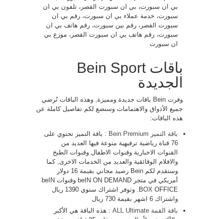
بي ان سبورت، بي ان سبورت القصر، تلفون بي ان
سبورت، خدمة عملاء بي ان سبورت، رقم بي ان
سبورت القصر، رقم بين سبورت، رقم هاتف بي ان
سبورت، رقم هاتف بي ان سبورت القصر، موزع بي
ان سبورت
باقات Bein Sport
الجديدة
وفرت Bein باقات جديدة ومميزة, وهذه الباقات تُرضي
جميع الأذواق والاهتمامات وسنضع لكم تفاصيل كاملة عن
هذه الباقات:
باقة التميز Bein Premium
: باقة التميز تحتوي على
76 قناة رياضية ترفيهية منوعة فيها العديد من
القنوات الاخبارية وقنوات الاطفال وقنوات الطبخ
والافلام الوقائقية والعديد من الخدمات الاخرى, كما
وستقدم لكم Bein رصيد مجاني بقيمة 16 دولار
أمريكي في متجر beIN ON DEMAND وقنوات beIN
BOX OFFICE. وتوفر اشتراك سنوي 1390 ريال
واشتراك 6 اشهر بقيمة 730 ريال
باقة القمة ALL Ultimate
: هذه الباقة هي الأكبر