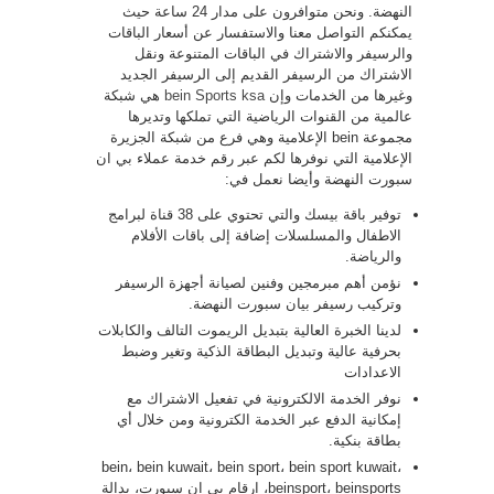
النهضة. ونحن متوافرون على مدار 24 ساعة حيث
يمكنكم التواصل معنا والاستفسار عن أسعار الباقات
والرسيفر والاشتراك في الباقات المتنوعة ونقل
الاشتراك من الرسيفر القديم إلى الرسيفر الجديد
وغيرها من الخدمات وإن
bein Sports ksa
هي شبكة
عالمية من القنوات الرياضية التي تملكها وتديرها
مجموعة bein الإعلامية وهي فرع من شبكة الجزيرة
الإعلامية التي نوفرها لكم عبر رقم خدمة عملاء بي ان
سبورت النهضة وأيضا نعمل في:
توفير باقة بيسك والتي تحتوي على 38 قناة لبرامج
الاطفال والمسلسلات إضافة إلى باقات الأفلام
والرياضة.
نؤمن أهم مبرمجين وفنين لصيانة أجهزة الرسيفر
وتركيب رسيفر بيان سبورت النهضة.
لدينا الخبرة العالية بتبديل الريموت التالف والكابلات
بحرفية عالية وتبديل البطاقة الذكية وتغير وضبط
الاعدادات
نوفر الخدمة الالكترونية في تفعيل الاشتراك مع
إمكانية الدفع عبر الخدمة الكترونية ومن خلال أي
بطاقة بنكية.
bein، bein kuwait، bein sport، bein sport kuwait،
beinsport، beinsports، ارقام بي ان سبورت، بدالة