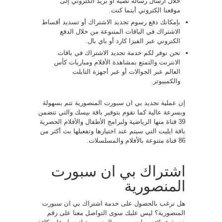
خلال ارسال رسالة نصية أو بريد الكتروني إلى
موقعنا الكتروني أينما كنت.
بإمكانك دفع رسوم تجديد الاشتراك أو تسديد أقساط
الاشتراك في الباقات المتنوعة من خلال الدفع
الكتروني عبر الفيزا كارد أو باي بال.
نحن نوفر لكم خدمة تجديد الاشتراك في باقات
الانترنت والتمتع بمشاهدة الأفلام ومباريات كأس
العالم عبر الجوالات أو عبر أجهزة التابلت
والكمبيوتر.
إن عملية تجديد بي ان سبورت المنصورية تتم بسهولة
وبسرعة عالية كما نقوم بتوفير باقة بيسك والتي تتضمن
39 قناة منها الرياضية ولبرامج الأطفال والأفلام الحصرية
باقة ايليت التي سيتم عند اختيارها وتفعيلها بث أكثر من
86 قناة متنوعة بالأفلام والمسلسلات.
اشتراك بي ان سبورت
المنصورية
هل ترغب بالحصول على خدمة اشتراك بي ان سبورت
المنصورية؟ ليس عليك سوى التواصل معنا على رقم