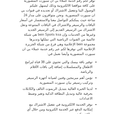
نوفر لكم رقم خدمة عملاء بي ان سبورت المنصورية
على كافة مواقعنا الالكترونية وذلك ليسهل عليكم
الوصول الينا وتفعيل الاشتراك أو تجديده في قنوات بي
ان سبورت المنصورية. ونحن متوافرون على مدار 24
ساعة حيث يمكنكم التواصل معنا والاستفسار عن أسعار
الباقات والرسيفر والاشتراك في الباقات المتنوعة ونقل
الاشتراك من الرسيفر القديم إلى الرسيفر الجديد
وغيرها من الخدمات وإن
bein Sports ksa
هي شبكة
عالمية من القنوات الرياضية التي تملكها وتديرها
مجموعة bein الإعلامية وهي فرع من شبكة الجزيرة
الإعلامية التي نوفرها لكم عبر رقم خدمة عملاء بي ان
سبورت المنصورية وأيضا نعمل في:
توفير باقة بيسك والتي تحتوي على 38 قناة لبرامج
الاطفال والمسلسلات إضافة إلى باقات الأفلام
والرياضة.
نؤمن أهم مبرمجين وفنين لصيانة أجهزة الرسيفر
وتركيب رسيفر بيان سبورت المنصورية.
لدينا الخبرة العالية بتبديل الريموت التالف والكابلات
بحرفية عالية وتبديل البطاقة الذكية وتغير وضبط
الاعدادات
نوفر الخدمة الالكترونية في تفعيل الاشتراك مع
إمكانية الدفع عبر الخدمة الكترونية ومن خلال أي