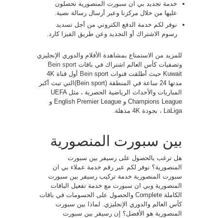
خدمة تجديد بي ان سبورت المنصورية تحصلون
عليها من خلال مركزنا وعبر أرسال رسالة نصية.
نوفر لكم خدمة الدفع الكتروني من أجل تسديد
رسوم الاشتراك أو التجديد وعن طريق الفيزا كارد.
للمزيد من الاستمتاع بمشاهدة الأفلام والدوري الإنجليزي
وتصفيات كأس العالم اشتراك في باقات
Bein sport
Kuwait حيث أطلقت قنوات
Bein
sport أول قناة 4K
مدتها 24 ساعة في المنطقة (Bein sport)التي تبث أكبر
المباريات والأحداث الرياضية الحصرية ، مثل UEFA
Champions League و English Premier League و
LaLiga ، بجودة 4K مذهلة.
بين سبورت المنصورية
هل ترغب بالحصول على رسيفر بين سبورت
المنصورية؟ نوفر لكم عبر رقم خدمة عملاء بي ان
سبورت المنصورية خدمة تركيب رسيفر بين سبورت
المنصورية وبي ان سبورت مع خدمة تفعيل الباقات
الكاملة Complete والحصول على الحسومات في باقات
كأس العالم والدوري الإنجليزي. لماذا بين سبورت
المنصورية هو الأفضل؟ إن رسيفر بين سبورت