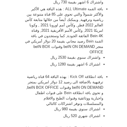
واشتراك 6 اشهر بقيمة 730 ريال
باقة القمة ALL Ultimate
: هذه الباقة هي الأكبر
والأكثر شمولاً والتي تحوي على 85 قناة متنوعة بين
رياضية وترفهية, ويمكنك أيضاً من خلالها متابعة كأس
العالم 2022 قطر, وكأس أمم اوروبا 2021 , وكوبا
امريكا 2021, وكأس الأمم الأفريقية 2021, وقناة
Bein 4K الفائقة الجودة, كما وستجدون في
باقة
القمة Bein
رصيد مجاني بقيمة 20 دولار أمريكي في
متجر beIN ON DEMAND وقنوات beIN BOX
OFFICE
واشتراك سنوي بقيمة 2530 ريال
اشتراك 6 اشهر بقيمة 1280 ريال
باقة انطلاقة Kick Off
: بهذه الباقة 64 قناة رياضية
ترفيهية بالاضافة الى رصيد 12 دولار امريكي بمتجر
beIN ON DEMAND وقنوات beIN BOX OFFICE,
و تحوي
باقة انطلاقة Bein
على قنوات اطفال
واخبارية ووثائقية وقنوات الطبخ والافلام
والمسلسلات وتوفر اشتراكات كالتالي
اشتراك سنوي بقيمة 980 ريال
اشتراك شهري 520 ريال