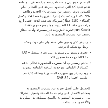
المنصورية هو أول منصة تلفزيونية مدفوعة في المنطقة
تقدم تقنية 4K التي تستحوذ بسرعة على النظام العام
للفيديو، ويوفر رسيفر بين سبورت 4K الجديد وظائف
PVR كاملة ويمكنه بث إشارة تلفزيونية عند 3840 بكسل
(أفقيًا) × 2160 خطًا (عموديًا). تعد هذه الدقة أفضل أربع
مرات من دقة HD التقليدية، مما يمنح جمهور Bein
sport Kuwaitتجربة تلفزيونية غير مسبوقة ولذلك يمتاز
رسيفر بين سبورت المنصورية بأنه:
رسيفر ذكي يحتوي على منفذ واي فاي حيث يمكنه
ربط مع شبكة الانترنت.
يحتوي رسيفر بين سبورت على نظام تشغيل HDD +
MPEG مع خدمة تسجيل PVR.
يدعم رسيفر بي ان سبورت المنصورية نظام الدعم
DiSEqC التلقائي مع خدمة الترقية التلقائية للصوت.
زود رسيفر بين سبورت المنصورية ببطاقة ذكية مع
خاصية الاتصال DVB-S2
للحصول على أفضل تجربة بين سبورت المنصورية
يمكنكم الاتصال على رقم خدمة العملاء وتفعيل اشتراك
بي ان سبورت المنصورية والتمتع بمشاهدات المباريات
والأفلام والمسلسلات.