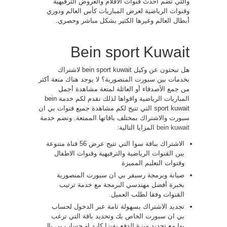
والتي تضم أحدث قنوات الافلام والعروض الترفيهية
وقنوات الرياضية لعرض المباريات كأس العالم ودوري
أبطال العالم وغيرها الكثير بشكل مباشر وحصري.
Bein sport Kuwait
هل تبحثون عن وكيل bein sport kuwait لاشتراك
بخدمات بين سبورت المنصورية؟ لا يوجد هناك متعة أكثر
من جمع الأصدقاء أو العائلة لمتعة مشاهدة أجمل
المباريات الرياضية واقواها لذلك نقدم لكم خدمة bein
sport kuwait التي تتيح لكم مشاهدة جميع قنوات بي ان
سبورت والاشتراك بمختلف باقاتها الممتعة. وتضم خدمة
bein kuwait
المزايا التالية:
الاشتراك بباقة سوا التي تتيح عرض 56 قناة متنوعة
بين القنوات الرياضية والترفيهية وقنوات الاطفال
وقنوات التعليم المميزة
صيانة وبرمجة رسيفر بي ان سبورت المنصورية
بخبرة أفضل مهندسي البرمجة مع خدمة ترتيب
القنوات وفقا لطلب العميل.
تجديد الاشتراك بسهولة تامة عبر الدخول لحساب
بي ان سبورت الخاص بك وتحديد باقة التي ترغب
بها مع تحديد ميزة الدفع بفيزا كارد او حساب بي بال