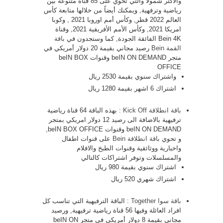
والأكثر شمولاً والتي تحوي على 85 قناة متنوعة بين
رياضية وترفهية, ويمكنك أيضاً من خلالها متابعة كأس
العالم 2022 قطر, وكأس أمم اوروبا 2021 , وكوبا
امريكا 2021, وكأس الأمم الأفريقية 2021, وقناة
Bein 4K الفائقة الجودة, كما وستجدون في
باقة
القمة Bein
رصيد مجاني بقيمة 20 دولار أمريكي في
متجر beIN ON DEMAND وقنوات beIN BOX
OFFICE
واشتراك سنوي بقيمة 2530 ريال
اشتراك 6 اشهر بقيمة 1280 ريال
باقة انطلاقة Kick Off
: بهذه الباقة 64 قناة رياضية
ترفيهية بالاضافة الى رصيد 12 دولار امريكي بمتجر
beIN ON DEMAND وقنوات beIN BOX OFFICE,
و تحوي
باقة انطلاقة Bein
على قنوات اطفال
واخبارية ووثائقية وقنوات الطبخ والافلام
والمسلسلات وتوفر اشتراكات كالتالي
اشتراك سنوي بقيمة 980 ريال
اشتراك شهري 520 ريال
باقة سوا Together
: الباقة الترفيهية التي تناسب كل
افراد العائلة وفيها 56 قناة رياضية ترفيهية, ورصيد
مجاني بقيمة 8 دولار أمريكي في متجر beIN ON