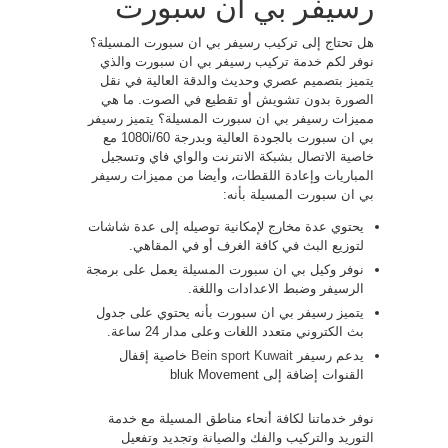
رسيفر بي ان سبورت
هل تحتاج إلى تركيب رسيفر بي ان سبورت المسيلة؟
نوفر لكم خدمة تركيب رسيفر بي ان سبورت والذي
يتميز بتصميم عصري وحديث والدقة العالية في نقل
الصورة بدون تشويش أو تقطيع في الصوت. ما هي
مميزات رسيفر بي ان سبورت المسيلة؟ يتميز رسيفر
بي ان سبورت بالجودة العالية وبدرجة 1080i/60 مع
خاصية الاتصال بشبكة الانترنت والواي فاي وتسجيل
المباريات وإعادة اللقطات، وأيضا من مميزات رسيفر
بي ان سبورت المسيلة بأنه:
يحتوي عدة مخارج لإمكانية توصيله إلى عدة شاشات
لتوزيع البث في كافة الغرف أو في المقاهي.
نوفر وكيل بي ان سبورت المسيلة يعمل على برمجة
الرسيفر وضبط الاعدادات واللغة.
يتميز رسيفر بي ان سبورت بأنه يحتوي على جدول
بث الكتروني متعدد اللغات وعلى مدار 24 ساعة.
يدعم رسيفر
Bein sport Kuwait
خاصية إقفال
القنوات إضافة إلى bluk Movement
نوفر خدماتنا لكافة أنحاء مناطق المسيلة مع خدمة
التوريد والتركيب والفك والصيانة وتجديد وتفعيل