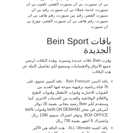
بي ان سبورت، بي ان سبورت القصر، تلفون بي ان
سبورت، خدمة عملاء بي ان سبورت، رقم بي ان
سبورت القصر، رقم بين سبورت، رقم هاتف بي ان
سبورت، رقم هاتف بي ان سبورت القصر، موزع بي
ان سبورت
باقات Bein Sport
الجديدة
وفرت Bein باقات جديدة ومميزة, وهذه الباقات تُرضي
جميع الأذواق والاهتمامات وسنضع لكم تفاصيل كاملة عن
هذه الباقات:
باقة التميز Bein Premium
: باقة التميز تحتوي على
76 قناة رياضية ترفيهية منوعة فيها العديد من
القنوات الاخبارية وقنوات الاطفال وقنوات الطبخ
والافلام الوقائقية والعديد من الخدمات الاخرى, كما
وستقدم لكم Bein رصيد مجاني بقيمة 16 دولار
أمريكي في متجر beIN ON DEMAND وقنوات beIN
BOX OFFICE. وتوفر اشتراك سنوي 1390 ريال
واشتراك 6 اشهر بقيمة 730 ريال
باقة القمة ALL Ultimate
: هذه الباقة هي الأكبر