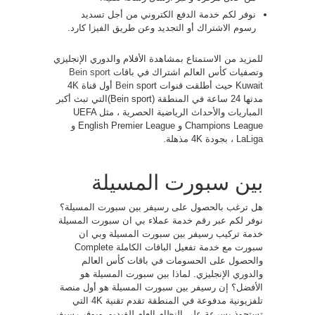
نوفر لكم خدمة الدفع الكتروني من أجل تسديد
رسوم الاشتراك أو التجديد وعن طريق الفيزا كارد.
للمزيد من الاستمتاع بمشاهدة الأفلام والدوري الإنجليزي
وتصفيات كأس العالم اشتراك في باقات
Bein sport
Kuwait حيث أطلقت قنوات
Bein
sport أول قناة 4K
مدتها 24 ساعة في المنطقة (Bein sport)التي تبث أكبر
المباريات والأحداث الرياضية الحصرية ، مثل UEFA
Champions League و English Premier League و
LaLiga ، بجودة 4K مذهلة.
بين سبورت المسيلة
هل ترغب بالحصول على رسيفر بين سبورت المسيلة؟
نوفر لكم عبر رقم خدمة عملاء بي ان سبورت المسيلة
خدمة تركيب رسيفر بين سبورت المسيلة وبي ان
سبورت مع خدمة تفعيل الباقات الكاملة Complete
والحصول على الحسومات في باقات كأس العالم
والدوري الإنجليزي. لماذا بين سبورت المسيلة هو
الأفضل؟ إن رسيفر بين سبورت المسيلة هو أول منصة
تلفزيونية مدفوعة في المنطقة تقدم تقنية 4K التي
تستحوذ بسرعة على النظام العام للفيديو، ويوفر رسيفر