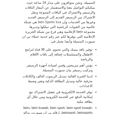
المسيلة. ونحن متوافرون على مدار 24 ساعة حيث
يمكنكم التواصل معنا والاستفسار عن أسعار الباقات
والرسيفر والاشتراك في الباقات المتنوعة ونقل
الاشتراك من الرسيفر القديم إلى الرسيفر الجديد
وغيرها من الخدمات وإن
bein Sports ksa
هي شبكة
عالمية من القنوات الرياضية التي تملكها وتديرها
مجموعة bein الإعلامية وهي فرع من شبكة الجزيرة
الإعلامية التي نوفرها لكم عبر رقم خدمة عملاء بي ان
سبورت المسيلة وأيضا نعمل في:
توفير باقة بيسك والتي تحتوي على 38 قناة لبرامج
الاطفال والمسلسلات إضافة إلى باقات الأفلام
والرياضة.
نؤمن أهم مبرمجين وفنين لصيانة أجهزة الرسيفر
وتركيب رسيفر بيان سبورت المسيلة.
لدينا الخبرة العالية بتبديل الريموت التالف والكابلات
بحرفية عالية وتبديل البطاقة الذكية وتغير وضبط
الاعدادات
نوفر الخدمة الالكترونية في تفعيل الاشتراك مع
إمكانية الدفع عبر الخدمة الكترونية ومن خلال أي
بطاقة بنكية.
bein، bein kuwait، bein sport، bein sport kuwait،
beinsport، beinsports، ارقام بي ان سبورت، بدالة