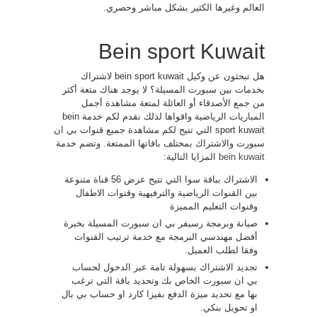
العالم وغيرها الكثير بشكل مباشر وحصري.
Bein sport Kuwait
هل تبحثون عن وكيل bein sport kuwait لاشتراك
بخدمات بين سبورت المسيلة؟ لا يوجد هناك متعة أكثر
من جمع الأصدقاء أو العائلة لمتعة مشاهدة أجمل
المباريات الرياضية واقواها لذلك نقدم لكم خدمة bein
sport kuwait التي تتيح لكم مشاهدة جميع قنوات بي ان
سبورت والاشتراك بمختلف باقاتها الممتعة. وتضم خدمة
bein kuwait
المزايا التالية:
الاشتراك بباقة سوا التي تتيح عرض 56 قناة متنوعة
بين القنوات الرياضية والترفيهية وقنوات الاطفال
وقنوات التعليم المميزة
صيانة وبرمجة رسيفر بي ان سبورت المسيلة بخبرة
أفضل مهندسي البرمجة مع خدمة ترتيب القنوات
وفقا لطلب العميل.
تجديد الاشتراك بسهولة تامة عبر الدخول لحساب
بي ان سبورت الخاص بك وتحديد باقة التي ترغب
بها مع تحديد ميزة الدفع بفيزا كارد او حساب بي بال
او تحويل بنكي.