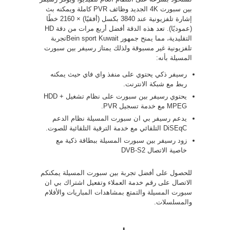
بين سبورت 4K الجديد وظائف PVR كاملة ويمكنه بث
إشارة تلفزيونية عند 3840 بكسل (أفقيًا) × 2160 خطًا
(عموديًا). تعد هذه الدقة أفضل أربع مرات من دقة HD
التقليدية، مما يمنح جمهور Bein sport Kuwaitتجربة
تلفزيونية غير مسبوقة ولذلك يمتاز رسيفر بين سبورت
المسيلة بأنه:
رسيفر ذكي يحتوي على منفذ واي فاي حيث يمكنه
ربط مع شبكة الانترنت.
يحتوي رسيفر بين سبورت على نظام تشغيل HDD +
MPEG مع خدمة تسجيل PVR.
يدعم رسيفر بي ان سبورت المسيلة نظام الدعم
DiSEqC التلقائي مع خدمة الترقية التلقائية للصوت.
زود رسيفر بين سبورت المسيلة ببطاقة ذكية مع
خاصية الاتصال DVB-S2
للحصول على أفضل تجربة بين سبورت المسيلة يمكنكم
الاتصال على رقم خدمة العملاء وتفعيل اشتراك بي ان
سبورت المسيلة والتمتع بمشاهدات المباريات والأفلام
والمسلسلات.