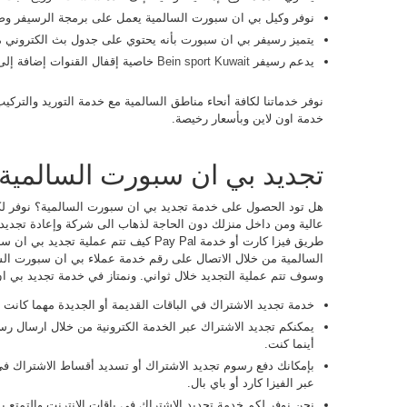
نوفر وكيل بي ان سبورت السالمية يعمل على برمجة الرسيفر وضب
يتميز رسيفر بي ان سبورت بأنه يحتوي على جدول بث الكتروني متعدد ال
يدعم رسيفر
Bein sport Kuwait
خاصية إقفال القنوات إضافة إلى luk Movement
نوفر خدماتنا لكافة أنحاء مناطق السالمية مع خدمة التوريد والتركي
خدمة اون لاين وبأسعار رخيصة.
تجديد بي ان سبورت السالمية
هل تود الحصول على خدمة تجديد بي ان سبورت السالمية؟ نوفر ل
عالية ومن داخل منزلك دون الحاجة لذهاب الى شركة وإعادة تجديده
طريق فيزا كارت أو خدمة Pay Pal كيف تتم ع
السالمية من خلال الاتصال على رقم خدمة عملاء بي ان سبورت السا
وسوف تتم عملية التجديد خلال ثواني. ونمتاز في خدمة تجديد بي ان
خدمة تجديد الاشتراك في الباقات القديمة أو الجديدة مهما كانت ف
يمكنكم تجديد الاشتراك عبر الخدمة الكترونية من خلال ارسال رسال
أينما كنت.
بإمكانك دفع رسوم تجديد الاشتراك أو تسديد أقساط الاشتراك في 
عبر الفيزا كارد أو باي بال.
نحن نوفر لكم خدمة تجديد الاشتراك في باقات الانترنت والتمتع بم