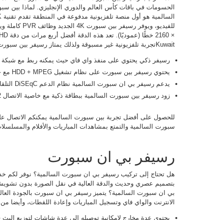
الحسومات في باقات كأس العالم والدوري الإنجليزي. لماذا بين س
Kuwaitتجربة تلفزيونية غير مسبوقة ولذلك يمتاز رسيفر بين سبورت السالمية بأنه:
رسيفر ذكي يحتوي على منفذ واي فاي حيث يمكنه ربط مع شبكة ال
يحتوي رسيفر بين سبورت على نظام تشغيل HDD + MPEG مع خدمة تسجيل PVR.
يدعم رسيفر بي ان سبورت السالمية نظام الدعم DiSEqC التلقائي مع خدمة الترقية التلقائية للصوت.
زود رسيفر بين سبورت السالمية ببطاقة ذكية مع خاصية الاتصال DVB-S2
للحصول على أفضل تجربة بين سبورت السالمية يمكنكم الاتصال عل
سبورت السالمية والتمتع بمشاهدات المباريات والأفلام والمسلسلا
رسيفر بي ان سبورت
هل تحتاج إلى تركيب رسيفر بي ان سبورت السالمية؟ نوفر لكم خد
بتصميم عصري وحديث والدقة العالية في نقل الصورة بدون تشوي
الانترنت والواي فاي وتسجيل المباريات وإعادة اللقطات، وأيضا من
يحتوي عدة مخارج لإمكانية توصيله إلى عدة شاشات لتوزيع البث 