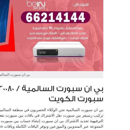
بي ان سبورت السالمي
سبورت الكويت
بي ان سبورت السالمية نحن الوكلاء الحصريون في منطقة السالم
تركيب رسيفر بين سبورت نقل الاشتراك في باقات بين سبورت تفعيل 
الترفيهية تجديد الاشتراك بي ان سبورت إنشاء حساب بين سبورت و
المتنوعة عبر المندوبين والموزعين ونوفر الباقات الكاملة وباقات access وباقات Elite ونقوم أيضا بتوفير: