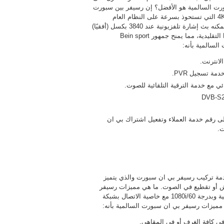
بورت السالمية هو الأفضل؟ إن رسيفر بين سبورت
السالمية هو أول منصة تلفزيونية مدفوعة في المنطقة تقدم تقنية 4K التي تستحوذ بسرعة على النظام العام
للفيديو، ويوفر رسيفر بين سبورت 4K الجديد وظائف PVR كاملة ويمكنه بث إشارة تلفزيونية عند 3840 بكسل (أفقيًا)
× 2160 خطًا (عموديًا). تعد هذه الدقة أفضل أربع مرات من دقة HD التقليدية، مما يمنح جمهور Bein sport
انترنت.
ى رقم خدمة العملاء وتفعيل اشتراك بي ان
ت.
مة تركيب رسيفر بي ان سبورت والذي يتميز
ش أو تقطيع في الصوت. ما هي مميزات رسيفر
بي ان سبورت السالمية؟ يتميز رسيفر بي ان سبورت بالجودة العالية وبدرجة 1080i/60 مع خاصية الاتصال بشبكة
 مميزات رسيفر بي ان سبورت السالمية بأنه:
في كافة الغرف أو في المقاهي.