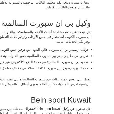
أسعارنا مميزة ونوفر لكم مختلف الباقات الترفيهية والمتنوعة للأطفال 
وباقات بريميوم والباقات الكاملة.
وكيل بي ان سبورت السالمية
هل تبحث عن متعة مشاهدة أحدث الأفلام والمسلسلات والقنوات ال
ان سبورت الكويت
لخدمتكم في جميع الأوقات وتوفير خدمة التصليح
نوفر لكم الخدمات التالية:
تركيب رسيفر
بي ان
سبورت عالي الجودة مع توفير جميع التوصيلات 
نعرض من خلال رسيفر بين سبورت السالمية جميع القنوات وتدعم كافة قنو
تجديد بي ان سبورت السالمية مع خدمة الدفع الالكتروني عبر فيزا ك
خدمة توريد رسيفر
بين سبورت
لكافة العملاء في مختلف مناطق ا
نعمل على توفير جميع باقات بين سبورت السالمية والتي تضم أحدث 
الرياضية لعرض المباريات كأس العالم ودوري أبطال العالم وغيرها
Bein sport Kuwait
هل تبحثون عن وكيل bein sport kuwait ل