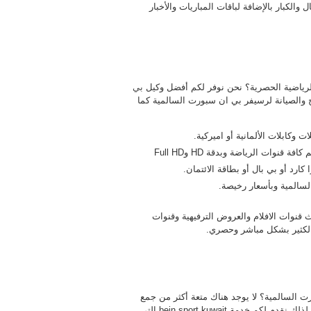
والكبار بالإضافة لباقات المباريات والأخبار
رياضية الحصرية؟ نحن نوفر لكم أفضل وكيل
بي
 والصيانة لرسيفر بي ان سبورت السالمية كما
وكابلات الألمانية أو اميركية.
ات الرياضة وبدقة HD وFull HD
ارد أو بي بال أو بطاقة الائتمان.
لسالمية وبأسعار رخيصة.
قنوات الافلام والعروض الترفيهية وقنوات
 الكثير بشكل مباشر وحصري.
اشتراك بخدمات بين سبورت السالمية؟ لا يوجد هناك متعة أكثر من جمع
الأصدقاء أو العائلة لمتعة مشاهدة أجمل المباريات الرياضية واقواها لذلك نقدم لكم خدمة bein sport kuwait التي