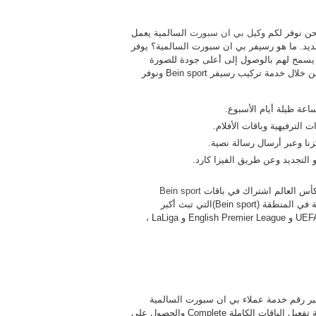
حن نوفر لكم
وكيل بي ان سبورت
السالمية يعمل
 الاشتراك والتجديد. ما هو رسيفر بي ان سبورت السالمية؟ يوفر
الرياضة مما يسمح لهم بالوصول إلى أعلى جودة للصورة
والاقتراب من الحدث بأفضل التقنيات المتوفرة في المنطقة فقط من خلال خدمة تركيب رسيفر Bein sport ونوفر
الترفيهية وباقات الأفلام.
نا وعبر أرسال رسالة نصية.
التجديد وعن طريق الفيزا كارد.
 كأس العالم اشتراك في باقات
Bein sport
sport أول قناة 4K مدتها 24 ساعة في المنطقة (Bein sport)التي تبث أكبر
المباريات والأحداث الرياضية الحصرية ، مثل UEFA Champions League و English Premier League و LaLiga ،
ر رقم خدمة عملاء بي ان سبورت السالمية
خدمة تركيب رسيفر بين سبورت السالمية وبي ان سبورت مع خدمة تفعيل الباقات الكاملة Complete والحصول على