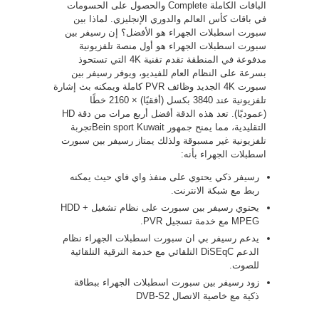
الباقات الكاملة Complete والحصول على الحسومات
في باقات كأس العالم والدوري الإنجليزي. لماذا بين
سبورت اسطبلات الجهراء هو الأفضل؟ إن رسيفر بين
سبورت اسطبلات الجهراء هو أول منصة تلفزيونية
مدفوعة في المنطقة تقدم تقنية 4K التي تستحوذ
بسرعة على النظام العام للفيديو، ويوفر رسيفر بين
سبورت 4K الجديد وظائف PVR كاملة ويمكنه بث إشارة
تلفزيونية عند 3840 بكسل (أفقيًا) × 2160 خطًا
(عموديًا). تعد هذه الدقة أفضل أربع مرات من دقة HD
التقليدية، مما يمنح جمهور Bein sport Kuwaitتجربة
تلفزيونية غير مسبوقة ولذلك يمتاز رسيفر بين سبورت
اسطبلات الجهراء بأنه:
رسيفر ذكي يحتوي على منفذ واي فاي حيث يمكنه
ربط مع شبكة الانترنت.
يحتوي رسيفر بين سبورت على نظام تشغيل HDD +
MPEG مع خدمة تسجيل PVR.
يدعم رسيفر بي ان سبورت اسطبلات الجهراء نظام
الدعم DiSEqC التلقائي مع خدمة الترقية التلقائية
للصوت.
زود رسيفر بين سبورت اسطبلات الجهراء ببطاقة
ذكية مع خاصية الاتصال DVB-S2