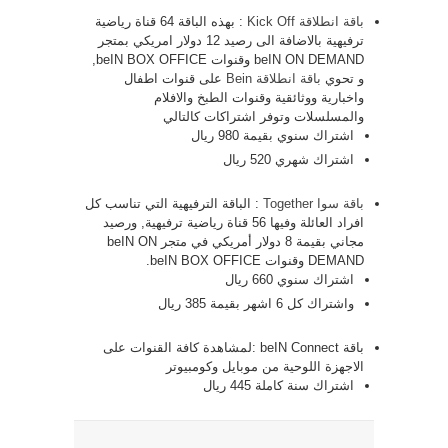
باقة انطلاقة Kick Off
: بهذه الباقة 64 قناة رياضية
ترفيهية بالاضافة الى رصيد 12 دولار امريكي بمتجر
beIN ON DEMAND وقنوات beIN BOX OFFICE,
و تحوي
باقة انطلاقة Bein
على قنوات اطفال
واخبارية ووثائقية وقنوات الطبخ والافلام
والمسلسلات وتوفر اشتراكات كالتالي
اشتراك سنوي بقيمة 980 ريال
اشتراك شهري 520 ريال
باقة سوا Together
: الباقة الترفيهية التي تناسب كل
افراد العائلة وفيها 56 قناة رياضية ترفيهية, ورصيد
مجاني بقيمة 8 دولار أمريكي في متجر beIN ON
DEMAND وقنوات beIN BOX OFFICE.
اشتراك سنوي 660 ريال
واشتراك كل 6 اشهر بقيمة 385 ريال
باقة beIN Connect :لمشاهدة كافة القنوات على
الاجهزة اللوحية من موبايل وكومبيوتر
اشتراك سنة كاملة 445 ريال