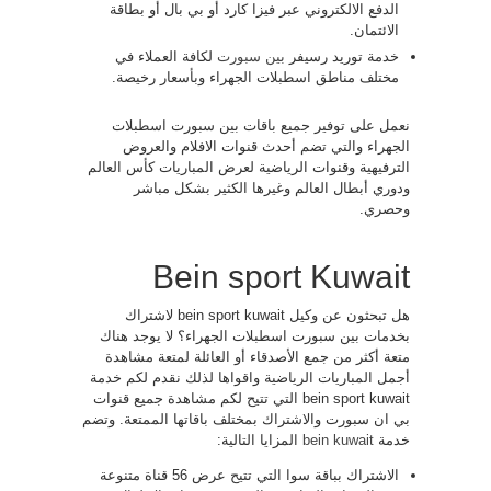
الدفع الالكتروني عبر فيزا كارد أو بي بال أو بطاقة
الائتمان.
خدمة توريد رسيفر
بين سبورت
لكافة العملاء في
مختلف مناطق اسطبلات الجهراء وبأسعار رخيصة.
نعمل على توفير جميع باقات بين سبورت اسطبلات
الجهراء والتي تضم أحدث قنوات الافلام والعروض
الترفيهية وقنوات الرياضية لعرض المباريات كأس العالم
ودوري أبطال العالم وغيرها الكثير بشكل مباشر
وحصري.
Bein sport Kuwait
هل تبحثون عن وكيل bein sport kuwait لاشتراك
بخدمات بين سبورت اسطبلات الجهراء؟ لا يوجد هناك
متعة أكثر من جمع الأصدقاء أو العائلة لمتعة مشاهدة
أجمل المباريات الرياضية واقواها لذلك نقدم لكم خدمة
bein sport kuwait التي تتيح لكم مشاهدة جميع قنوات
بي ان سبورت والاشتراك بمختلف باقاتها الممتعة. وتضم
خدمة
bein kuwait
المزايا التالية:
الاشتراك بباقة سوا التي تتيح عرض 56 قناة متنوعة