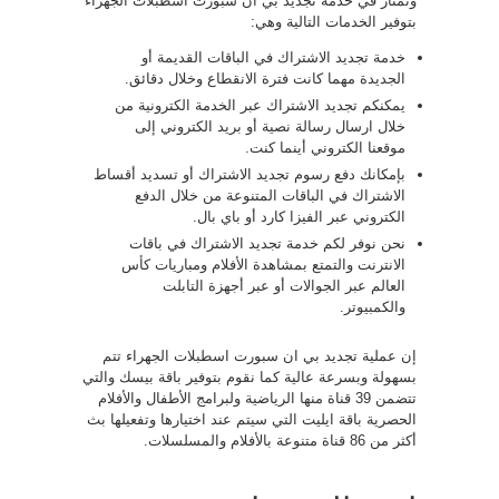
ونمتاز في خدمة تجديد بي ان سبورت اسطبلات الجهراء
بتوفير الخدمات التالية وهي:
خدمة تجديد الاشتراك في الباقات القديمة أو
الجديدة مهما كانت فترة الانقطاع وخلال دقائق.
يمكنكم تجديد الاشتراك عبر الخدمة الكترونية من
خلال ارسال رسالة نصية أو بريد الكتروني إلى
موقعنا الكتروني أينما كنت.
بإمكانك دفع رسوم تجديد الاشتراك أو تسديد أقساط
الاشتراك في الباقات المتنوعة من خلال الدفع
الكتروني عبر الفيزا كارد أو باي بال.
نحن نوفر لكم خدمة تجديد الاشتراك في باقات
الانترنت والتمتع بمشاهدة الأفلام ومباريات كأس
العالم عبر الجوالات أو عبر أجهزة التابلت
والكمبيوتر.
إن عملية تجديد بي ان سبورت اسطبلات الجهراء تتم
بسهولة وبسرعة عالية كما نقوم بتوفير باقة بيسك والتي
تتضمن 39 قناة منها الرياضية ولبرامج الأطفال والأفلام
الحصرية باقة ايليت التي سيتم عند اختيارها وتفعيلها بث
أكثر من 86 قناة متنوعة بالأفلام والمسلسلات.