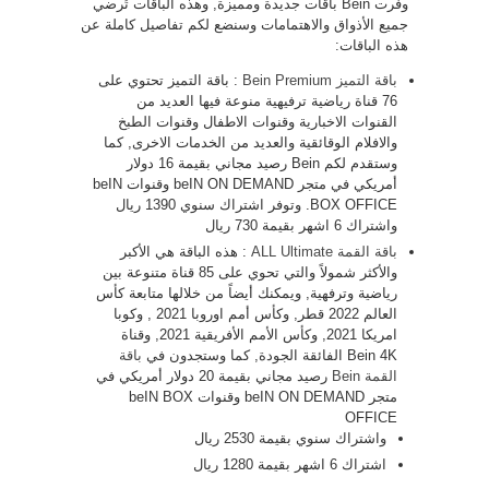
وفرت Bein باقات جديدة ومميزة, وهذه الباقات تُرضي
جميع الأذواق والاهتمامات وسنضع لكم تفاصيل كاملة عن
هذه الباقات:
باقة التميز Bein Premium
: باقة التميز تحتوي على
76 قناة رياضية ترفيهية منوعة فيها العديد من
القنوات الاخبارية وقنوات الاطفال وقنوات الطبخ
والافلام الوقائقية والعديد من الخدمات الاخرى, كما
وستقدم لكم Bein رصيد مجاني بقيمة 16 دولار
أمريكي في متجر beIN ON DEMAND وقنوات beIN
BOX OFFICE. وتوفر اشتراك سنوي 1390 ريال
واشتراك 6 اشهر بقيمة 730 ريال
باقة القمة ALL Ultimate
: هذه الباقة هي الأكبر
والأكثر شمولاً والتي تحوي على 85 قناة متنوعة بين
رياضية وترفهية, ويمكنك أيضاً من خلالها متابعة كأس
العالم 2022 قطر, وكأس أمم اوروبا 2021 , وكوبا
امريكا 2021, وكأس الأمم الأفريقية 2021, وقناة
Bein 4K الفائقة الجودة, كما وستجدون في
باقة
القمة Bein
رصيد مجاني بقيمة 20 دولار أمريكي في
متجر beIN ON DEMAND وقنوات beIN BOX
OFFICE
واشتراك سنوي بقيمة 2530 ريال
اشتراك 6 اشهر بقيمة 1280 ريال