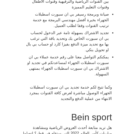
بين القنوات الرياضية والترفيهية وقنوات الاطفال
وقنوات التعليم المميزة
صيانة وبرمجة رسيفر بي ان سبورت اسطبلات
الجهراء بخبرة أفضل مهندسي البرمجة مع خدمة
ترتيب القنوات وفقا لطلب العميل.
تجديد الاشتراك بسهولة تامة عبر الدخول لحساب
بي ان سبورت الخاص بك وتحديد باقة التي ترغب
بها مع تحديد ميزة الدفع بفيزا كارد او حساب بي بال
او تحويل بنكي.
يمكنكم التواصل معنا على رقم خدمة عملاء بي ان
سبورت اسطبلات الجهراء لمساعدتكم في تجديد او
الاشتراك بي ان سبورت اسطبلات الجهراء بمنتهى
السهولة.
وكما تتيح لكم خدمة تجديد بي ان سبورت اسطبلات
الجهراء الوصول مباشرة لعرض كافة القنوات بمجرد
الانتهاء من عملية الدفع والتجديد
Bein sport
هل تريد متابعة أحدث العروض الرياضية ومشاهدة
مباريات كأس العالم 2022 التي ستقام في قطر؟ اتصلوا