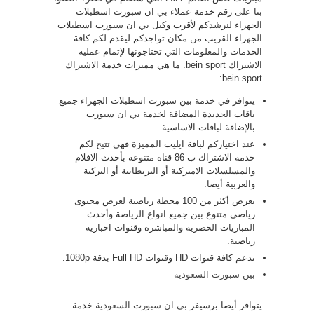
بنا على رقم خدمة عملاء بي ان سبورت اسطبلات
الجهراء لنرشدكم لأقرب وكيل بي ان سبورت اسطبلات
الجهراء القريب من مكان تواجدكم ليقدم لكم كافة
الخدمات والمعلومات التي تحتاجونها لإتمام عملية
الاشتراك bein sport. ما هي مميزات خدمة الاشتراك
bein sport:
يتوافر في خدمة بين سبورت اسطبلات الجهراء جميع
باقات الجديدة المضافة لخدمة بي ان سبورت
بالإضافة لباقات الاساسية.
عند اختياركم لباقة ايليت المميزة فهي تتيح لكم
خدمة الاشتراك ب 86 قناة متنوعة بأحدث الافلام
والمسلسلات الاميركية أو البريطانية أو التركية
والعربية أيضا.
نعرض أكثر من 100 محطة رياضية لعرض محتوى
رياضي متنوع بين جميع انواع الرياضة وأحدث
المباريات الحصرية والمباشرة وقنوات اخبارية
رياضية.
تدعم كافة قنوات HD وقنوات Full HD بدقة 1080p.
بين سبورت السعودية
يتوافر أيضا برسيفر
بي ان سبورت السعودية
خدمة