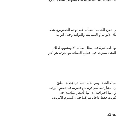
م متقن الخدمة الصيانة على وجه الخصوص، ينفذ
 الابواب و الشبابيك والنوافذ وحتى ابواب
دات خبرة في مجال صيانة الألومنيوم، لذلك
لمئه، بسرعه فى عمليه الصيانة مع جودة هو أهم
سان الجدد، ومن لديه النية في تجديد مطبخ
في اختيار تصاميم فريدة وعصرية في نفس الوقت
ها احترافيه الا انها بأسعار مناسبة جداً،
كويت فقط داخل شركتنا فني المنيوم الكويت.
وم