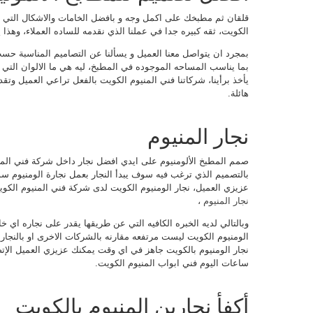
قلقان ثم مطبخك على اكمل وجه و بافضل الخامات والاشكال التي 
الكويت، ثقه كبيره جدا في عملنا الذي نقدمه للساده العملاء، وهذا
بمجرد ان يتواصل معنا العميل و يسألنا عن التصاميم المناسبة حس
بما يناسب المساحه الموجوده في المطبخ، ليه هي ما الالوان التي ت
يأخذ برأينا، شركاتنا فني المنيوم الكويت بالفعل تراعي العميل وت
هائلة.
نجار المنيوم
صمم المطبخ الألومنيوم على ايدي افضل نجار داخل شركة فني المني
بالتصميم الذي ترغب فيه سوف يبدأ النجار بعمل نجارة الومنيوم 
عزيزي العميل، نجار الومنيوم الكويت لدى شركة فني المنيوم الكو
نجار المنيوم
،
وبالتالي لديه الخبره الكافيه التي عن طريقها يقدر على نجاره اي خام
الومنيوم الكويت ليست مرتفعه مقارنه بالشركات الاخرى او بالنجا
نجار الومنيوم بالكويت جاهز في اي وقت يمكنك عزيزي العميل الإت
ساعات اليوم فني ابواب المنيوم الكويت.
أكفأ نجارين المنيوم بالكويت