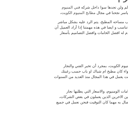
لم ولن تجدها سوا داخل شركه
فني المنيوم
 ياسر نجحنا في مجال
مطابخ المنيوم الكويت
،
ب مساحه المطبخ، يتم الرد عليه بشكل مباشر
ناسب و ايضا في هذه مهمتنا إذا أراد العميل أن
قدم له افضل الخامات وافضل التصاميم بأسعار
وم الكويت، بمجرد أن تخبر الفني والنجار
سواء كان مطبخ ام شباك او باب حسب رغبتك
يت يعمل في هذا المجال منذ العديد من السنوات
ات الومنيوم، والاسعار التي يطلبها نجار
رين الاخرين الذين يعملون في بعض الشركات،
صال به مهما كان التوقيت فنحن نعمل في جميع