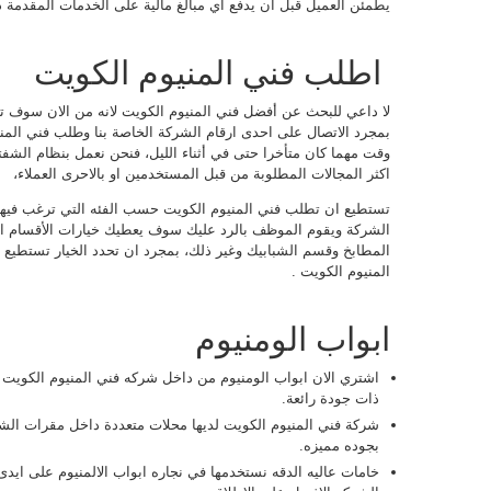
يطمئن العميل قبل أن يدفع أي مبالغ مالية على الخدمات المقدمة 
اطلب فني المنيوم الكويت
‏لا داعي للبحث عن أفضل فني المنيوم الكويت لانه من الان سوف
بمجرد الاتصال على احدى ارقام الشركة الخاصة بنا وطلب فني المن
وقت مهما كان متأخرا حتى في أثناء الليل، فنحن نعمل بنظام الش
اكثر المجالات المطلوبة من قبل المستخدمين او بالاحرى العملاء،
تستطيع ان تطلب فني المنيوم الكويت حسب الفئه التي ترغب فيها، 
الشركة ويقوم الموظف بالرد عليك سوف يعطيك خيارات الأقسام ال
المطابخ وقسم الشبابيك وغير ذلك، بمجرد ان تحدد الخيار تستطيع ا
المنيوم الكويت .
ابواب الومنيوم
اشتري الان ابواب الومنيوم من داخل شركه فني المنيوم الكويت ل
ذات جودة رائعة.
شركة فني المنيوم الكويت لديها محلات متعددة داخل مقرات الشرك
بجوده مميزه.
خامات عاليه الدقه نستخدمها في نجاره ابواب الالمنيوم على اي