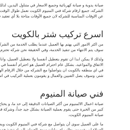
صيانة يدوية و صيانة كهربائية وجميع الاسعار في متناول اليدين، لذلك
الشركه، جميع ارقام شركة فني المنيوم الكويت نعمل طوال الوقت 
عن الاوقات المناسبة للشركه لان جميع الأوقات متاحة بلا أي تعقيد
اسرع تركيب شتر بالكويت
من اكثر الامور التي يهتم بها العميل عندما يطلب الخدمة من الشر
سوف يتم الانتهاء من تنفيذ الخدمة، وفي الحقيقة نحن شركه تحترم ا
ولذلك لا يمكن ابدا ان تقوم بتعطيل أنفسنا ولا بتعطيل العميل، وانا
الاتفاق والمواعيد، بشكل عام احترام العميل هو احترام أنفسنا في ا
في اي منطقه بالكويت ان يتواصلوا مع الشركه من خلال الارقام اله
شتر، وسوف يصل الفنيين والعمال و يقومون بعملية التركيب في ا
فني صيانة المنيوم
صيانة اعمال الالمنيوم من أكثر الصيانات الدقيقة إلى حد ما، و يحت
كبير من الخبرة حتى يقوم بعملية الصيانة بشكل جيد جداً، وشركة فن
صيانة المنيوم الكويت،
ما على العميل سوى أن يتواصل مع شركة فني المنيوم الكويت و
العملاء لن يقومون بطلب اي بيانات سوى العنوان المراد تنفيذ خدمة 