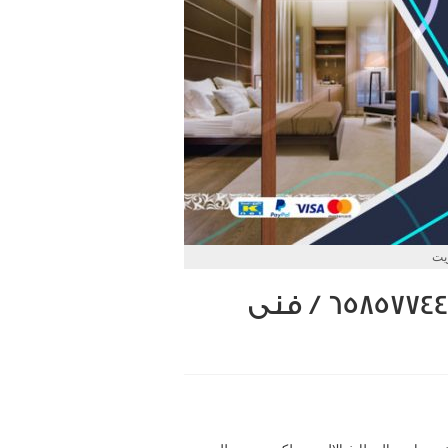
ويت
فني ابواب المنيوم الكويت / 65857744 / فنى