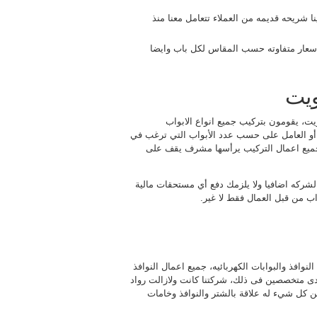
نا شريحه قديمه من العملاء تتعامل معنا منذ
سعار متفاوته حسب المقاس لكل باب وايضا
ويت
ت، يقومون بتركيب جميع انواع الابواب
ل أو العامل على حسب عدد الأبواب التي ترغب في
، جميع اعمال التركيب يرأسها مشرف يقف على
شركه اضافيا ولا يلزمك دفع أي مستحقات مالية
ب من قبل العمال فقط لا غير.
افذ والبوابات الكهربائيه، جميع اعمال النوافذ
دى متخصصين فى ذلك، شركتنا كانت ولازالت رواد
كل شيء له علاقة بالشتر والنوافذ وخامات