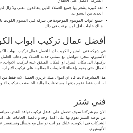
الشركه الافضل على الاطلاق.
ثقة كبيرة يشعر بها جميع العملاء الذين يتعاقدون معنى ولا زال لدي
العديد من السنوات.
جميع ابواب المونيوم الموجودة في شركه
فني المنيوم
الكويت با
هناك خامات اقل لمن يرغب في ذلك.
أفضل عمال تركيب ابواب الك
في شركه
فني المنيوم الكويت
لدينا افضل عمال تركيب ابواب الكوي
الألمنيوم، بمجرد تتواصل مع ممثلي خدمة العملاء يتم ذهاب العام
تركيبها، الى مكان المنزل او المكان المتفق عليه لتركيب الابواب
العمال حتى يقوم بإعطاء التعليمات المطلوبة على تركيب الابواب،
هذا المشرف لايت قاد اي اموال منك عزيزي العميل لانه فقط من ال
له، انت فقط تقوم بدفع المستحقات المالية الخاصة ب تركيب الابوا
فني شتر
الان مع شركتنا سوف تحصل على افضل تركيب نوافذ الشتر، صيانه النو
من نوعيه الشتر نقوم بها على اكمل وجه و بافضل الخامات على اي
الشركات في الكويت، عليك هو انت تواصل مع وتسأل وتستفسر عن 
الألومنيوم،