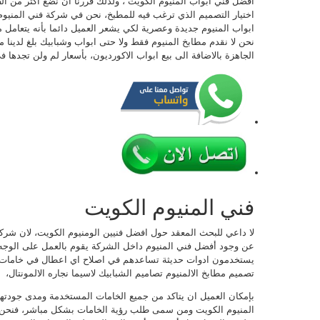
افضل فني ابواب المنيوم الكويت ، ولذلك قررنا ان نضع اكثر من أ
اختيار التصميم الذي ترغب فيه للمطبخ، نحن في شركة فني المني
ابواب المنيوم جديدة وعصرية لكي يشعر العميل دائما بأنه يتعامل 
نحن لا نقدم مطابخ المنيوم فقط ولا حتى ابواب وشبابيك بلغ لدينا 
الجاهزة بالاضافة الى بيع ابواب الاكورديون، بأسعار لم ولن تجدها 
فني المنيوم الكويت
لا داعي للبحث المعقد حول افضل فنيين الومنيوم الكويت، لان شركه
عن وجود أفضل فني المنيوم داخل الشركة يقوم بالعمل على الوجه ا
يستخدمون ادوات حديثة تساعدهم في اصلاح اي اعطال في خامات الال
تصميم مطابخ الالمنيوم تصاميم الشبابيك لاسيما نجاره الالمونتال،
بإمكان العميل ان يتاكد من جميع الخامات المستخدمة ومدى جودته
المنيوم الكويت ومن سمى طلب رؤية الخامات بشكل مباشر، فنحن 