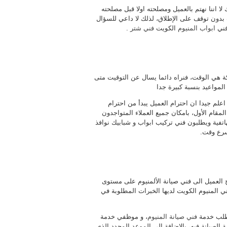
 لا اننا نهتم بالعميل ومصلحته اولا قبل مصلحته
بدون توقف على الإطلاق، لذلك لا داعي للسؤال
 فني
ابواب المنيوم
الكويت
فني شتر
.
كة هي الوقت، فنراه دائما يسال عن التوقيت متى
لمواعيد بنسبة كبيرة جدا
 اعلم جيدا ان احترام العميل يبدأ من احترام
لمقام الأول، بامكان جميع العملاء المتواجدون
اتفية ويطلبون فني تركيب ابواب و شبابيك نوافذ
سرع وقت.
اج العميل الى فني صيانة الألمنيوم على مستوى
ي المنيوم الكويت لديها الخبرات المطلوبة في
يطلب خدمة
فني صيانة المنيوم
، و موظفي خدمة
الصيانة فيه، بالاضافة الى الموعد المحدد الذي