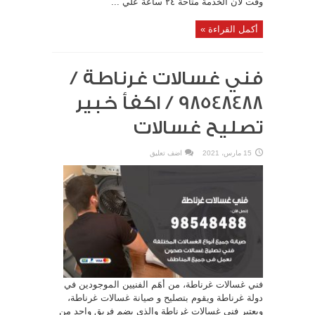
وقت لأن الخدمة متاحة ٢٤ ساعة علي ...
أكمل القراءة »
فني غسالات غرناطة /
98548488 / اكفأ خبير
تصليح غسالات
15 مارس، 2021
اضف تعليق
فني غسالات غرناطة، من أهَم الفنيين الموجودين في
دولة غرناطة ويقوم بتصليح و صيانة غسالات غرناطة،
ويعتبر فني غسالات غرناطة والذي يضم فريق واحد من