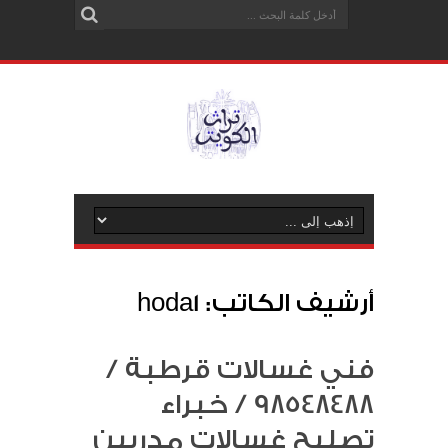
أرشيف الكاتب: hoda1
فني غسالات قرطبة /
98548488 / خبراء
تصليح غسالات مدربين