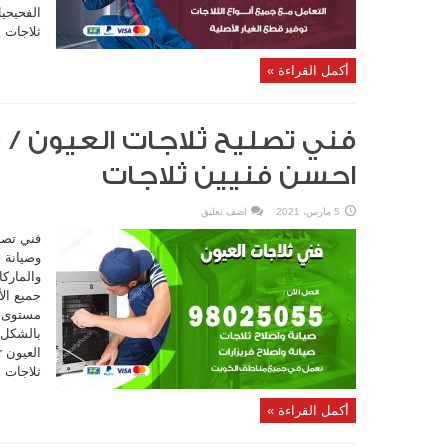
ثلاجات ا
أكمل القراءة »
احسن فنيين ثلاجات
5 مارس، 2021
اضف تعليق
فني تصل
وصيانة ج
والماركا
جميع ال
مستوى من
بالشكل 
ثلاجات ا
أكمل القراءة »