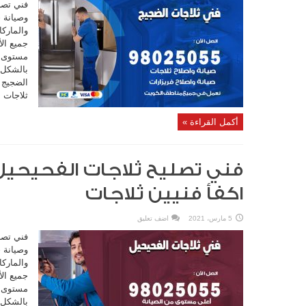
فني تصل
وصيانة ج
والماركا
جميع ال
مستوى من
بالشكل 
ثلاجات ا
أكمل القراءة »
اكفأ فنيين ثلاجات
5 مارس، 2021
اضف تعليق
فني تصل
وصيانة ج
والماركا
جميع ال
مستوى من
بالشكل 