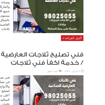
وصيانة ج
والماركا
جميع ال
مستوى من
بالشكل 
ثلاجات ا
أكمل القراءة »
/ خدمة اكفأ فني ثلاجات
5 مارس، 2021
اضف تعليق
فني تصلي
في تصليح
والأنواع
لتصليح 
أعلى مس
المثالي