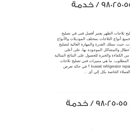
فني تصليح ثلاجات الظهر / 98025055 / خدمة
يح ثلاجات الظهر يعتبر أفضل فنى في تصليح
ميع أنواع الثلاجات بمختلف الموديلات والأنواع
ت، حيث تمتلك القدرة والمهارة العالية لتصليح
أعطال والمشاكل الموجودة بها، على أعلى
 الكفاءة والخبرة للحصول على النتائج المثالية
المطلوب. ما هي مميزات فني تصليح ثلاجات
الظهر kuwait refrigerator repair ؟ في حالة تعرض
لعملاء الخاصة بكل إلي أى ...
فني تصليح ثلاجات الضجيج / 98025055 / خدمة