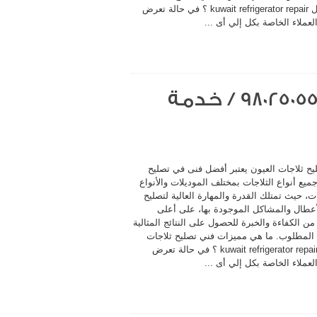
الفحيحيل kuwait refrigerator repair ؟ في حالة تعرض
لعملاء الخاصة بكل إلي أى ...
فني تصليح ثلاجات العيون / 98025055 / خدمة
يح ثلاجات العيون يعتبر أفضل فنى في تصليح
ميع أنواع الثلاجات بمختلف الموديلات والأنواع
ت، حيث تمتلك القدرة والمهارة العالية لتصليح
أعطال والمشاكل الموجودة بها، على أعلى
 الكفاءة والخبرة للحصول على النتائج المثالية
المطلوب. ما هي مميزات فني تصليح ثلاجات
العيون kuwait refrigerator repair ؟ في حالة تعرض
لعملاء الخاصة بكل إلي أى ...