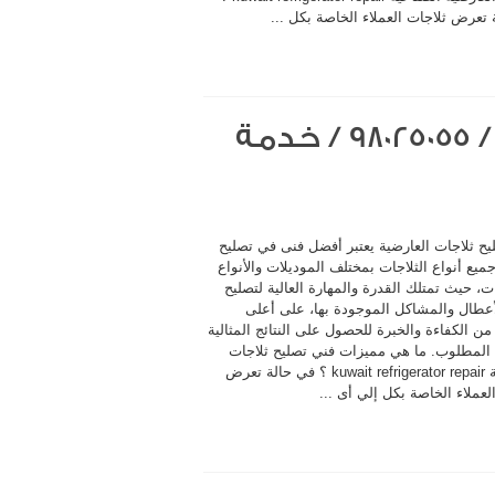
تعرض ثلاجات العملاء الخاصة بكل ...
فني تصليح ثلاجات العارضية / 98025055 / خدمة
يح ثلاجات العارضية يعتبر أفضل فنى في تصليح
ميع أنواع الثلاجات بمختلف الموديلات والأنواع
ت، حيث تمتلك القدرة والمهارة العالية لتصليح
أعطال والمشاكل الموجودة بها، على أعلى
 الكفاءة والخبرة للحصول على النتائج المثالية
المطلوب. ما هي مميزات فني تصليح ثلاجات
العارضية kuwait refrigerator repair ؟ في حالة تعرض
لعملاء الخاصة بكل إلي أى ...