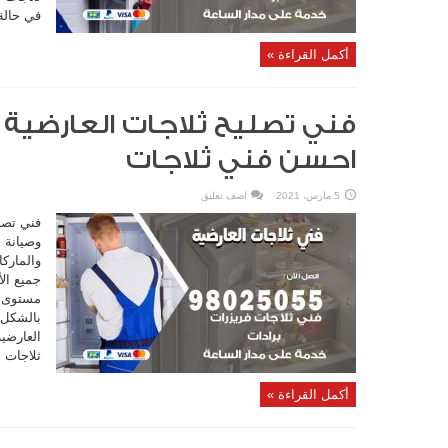
في حالة 
أكمل القراءة »
احسن فني ثلاجات
5 مارس، 2021
اضف تعليق
فني تصل
وصيانة ج
والماركا
جميع ال
مستوى من
بالشكل 
ثلاجات ا
أكمل القراءة »