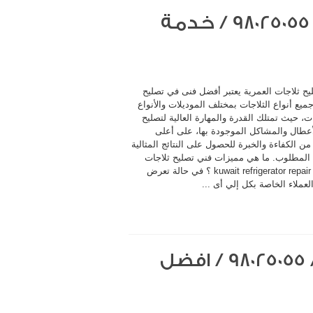
فني تصليح ثلاجات العمرية / 98025055 / خدمة
يح ثلاجات العمرية يعتبر أفضل فنى في تصليح
ميع أنواع الثلاجات بمختلف الموديلات والأنواع
ت، حيث تمتلك القدرة والمهارة العالية لتصليح
أعطال والمشاكل الموجودة بها، على أعلى
 الكفاءة والخبرة للحصول على النتائج المثالية
المطلوب. ما هي مميزات فني تصليح ثلاجات
العمرية kuwait refrigerator repair ؟ في حالة تعرض
لعملاء الخاصة بكل إلي أى ...
فني تصليح ثلاجات العقيلة / 98025055 / افضل