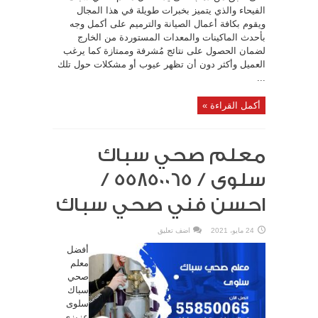
الفيحاء والذي يتميز بخبرات طويلة في هذا المجال
ويقوم بكافة أعمال الصيانة والترميم على أكمل وجه
بأحدث الماكينات والمعدات المستوردة من الخارج
لضمان الحصول على نتائج مُشرفة وممتازة كما يرغب
العميل وأكثر دون أن تظهر عيوب أو مشكلات حول تلك
...
أكمل القراءة »
معلم صحي سباك
سلوى / 55850065 /
احسن فني صحي سباك
24 مايو، 2021
اضف تعليق
أفضل
معلم
صحي
سباك
سلوى
عزيزي