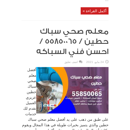
أكمل القراءة »
معلم صحي سباك
حطين / 55850065 /
احسن فني السباكه
24 مايو، 2021
اضف تعليق
أفضل
معلم
صحي
سباك
حطين
عزيزي
العميل
نقدم لك
خدمات
على طبق من ذهب على يد أفضل معلم صحي سباك
حطين والذي يتميز بخبرات طويلة في هذا المجال ويقوم