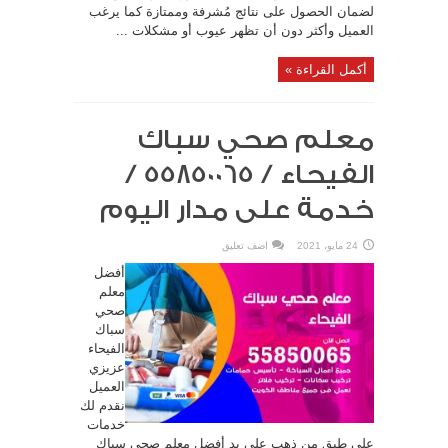
لضمان الحصول على نتائج مُشرفة وممتازة كما يرغب
العميل وأكثر دون أن تظهر عيوب أو مشكلات ...
أكمل القراءة »
معلم صحي سباك
الفيحاء / 55850065 /
خدمة على مدار اليوم
24 مايو، 2021
اضف تعليق
أفضل
معلم
صحي
سباك
الفيحاء
عزيزي
العميل
نقدم لك
خدمات
على طبق من ذهب على يد أفضل معلم صحي سباك