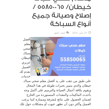
خيطان/ 55850065 /
إصلاح وصيانة جميع
أنواع السباكة
24 مايو، 2021
اضف تعليق
أفضل
معلم
صحي
سباك
خيطان
عزيزي
العميل
نقدم لك
خدمات
على طبق من ذهب على يد أفضل معلم صحي سباك
خيطان والذي يتميز بخبرات طويلة في هذا المجال
ويقوم بكافة أعمال الصيانة والترميم على أكمل وجه
بأحدث الماكينات والمعدات المستوردة من الخارج
لضمان الحصول على نتائج مُشرفة وممتازة كما يرغب
العميل وأكثر دون أن تظهر عيوب أو مشكلات حول تلك
...