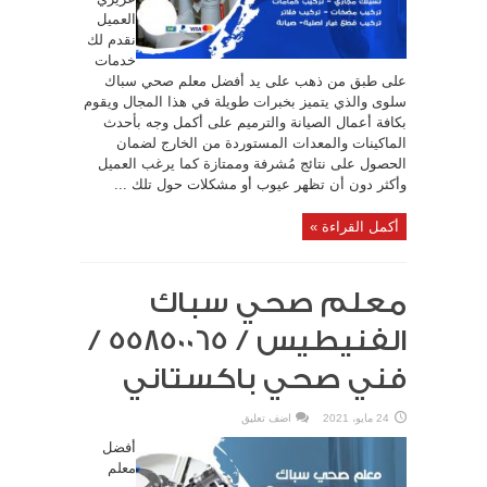
العميل
نقدم لك
خدمات
على طبق من ذهب على يد أفضل معلم صحي سباك
سلوى والذي يتميز بخبرات طويلة في هذا المجال ويقوم
بكافة أعمال الصيانة والترميم على أكمل وجه بأحدث
الماكينات والمعدات المستوردة من الخارج لضمان
الحصول على نتائج مُشرفة وممتازة كما يرغب العميل
وأكثر دون أن تظهر عيوب أو مشكلات حول تلك ...
أكمل القراءة »
معلم صحي سباك
الفنيطيس / 55850065 /
فني صحي باكستاني
24 مايو، 2021
اضف تعليق
أفضل
معلم