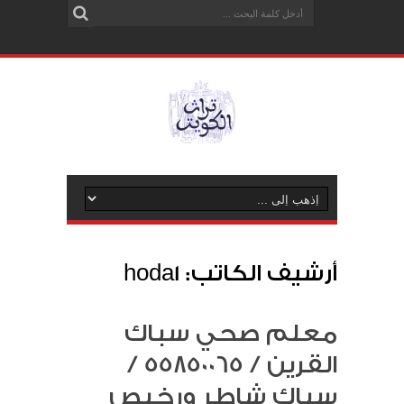
أرشيف الكاتب: hoda1
معلم صحي سباك
القرين / 55850065 /
سباك شاطر ورخيص