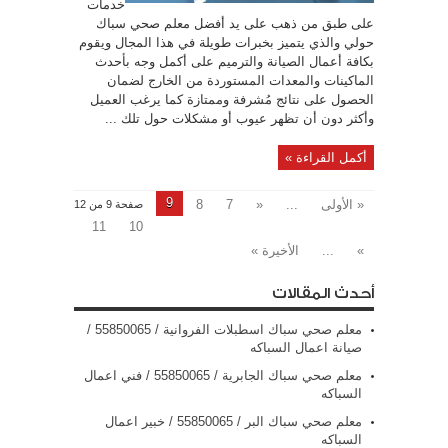
خدمات
على طبق من ذهب على يد أفضل معلم صحي سباك
حولي والذي يتميز بخبرات طويلة في هذا المجال ويقوم
بكافة أعمال الصيانة والترميم على أكمل وجه بأحدث
الماكينات والمعدات المستوردة من الخارج لضمان
الحصول على نتائج مُشرفة وممتازة كما يرغب العميل
وأكثر دون أن تظهر عيوب أو مشكلات حول تلك ...
أكمل القراءة »
9
« الأولى
...
«
7
8
صفحة 9 من 12
11
10
»
...
الأخيرة »
أحدث المقالات
معلم صحي سباك اسطبلات الفروانية / 55850065 /
صيانة اعمال السباكه
معلم صحي سباك الجابرية / 55850065 / فني اعمال
السباكه
معلم صحي سباك البر / 55850065 / خبير اعمال
السباكه