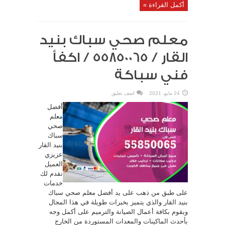
أكمل القراءة »
معلم صحي سباك بنيد
القار / 55850065 / اكفأ
فني سباكة
24 مايو، 2021
اضف تعليق
أفضل
معلم
صحي
سباك
بنيد القار
عزيزي
العميل
نقدم لك
خدمات
على طبق من ذهب على يد أفضل معلم صحي سباك
بنيد القار والذي يتميز بخبرات طويلة في هذا المجال
ويقوم بكافة أعمال الصيانة والترميم على أكمل وجه
بأحدث الماكينات والمعدات المستوردة من الخارج