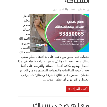
السباكه
24 مايو، 2021
اضف تعليق
أفضل
معلم
صحي
سباك
سعد
العبد الله
عزيزي
العميل
نقدم لك
خدمات على طبق من ذهب على يد أفضل معلم صحي
سباك سعد العبد الله والذي يتميز بخبرات طويلة في هذا
المجال ويقوم بكافة أعمال الصيانة والترميم على أكمل
وجه بأحدث الماكينات والمعدات المستوردة من الخارج
لضمان الحصول على نتائج مُشرفة وممتازة كما يرغب
العميل وأكثر دون أن تظهر عيوب ...
أكمل القراءة »
معلم صحي سباك