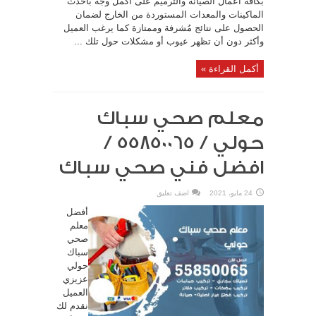
بكافة أعمال الصيانة والترميم على أكمل وجه بأحدث
الماكينات والمعدات المستوردة من الخارج لضمان
الحصول على نتائج مُشرفة وممتازة كما يرغب العميل
وأكثر دون أن تظهر عيوب أو مشكلات حول تلك ...
أكمل القراءة »
معلم صحي سباك
حولي / 55850065 /
افضل فني صحي سباك
24 مايو، 2021
اضف تعليق
أفضل
معلم
صحي
سباك
حولي
عزيزي
العميل
نقدم لك