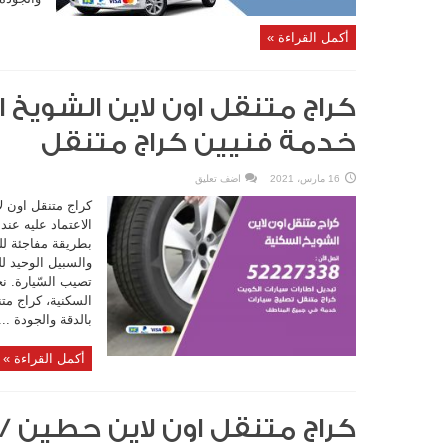
أكمل القراءة »
خدمة فنيين كراج متنقل
16 مارس، 2021
اضف تعليق
كراج متنقل اون لا
الاعتماد عليه عند
بطريقة مفاجئة للس
والسبيل الوحيد ل
تصيب السّيارة. ن
السكنية، كراج مت
بالدقة والجودة ...
أكمل القراءة »