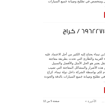
ل ومتخصص في تصْليح وصِيانة جَميع السيارات
كراج متنقل اون لاين تيماء / 69622714‬ / كراج
ين تيماء يحتاج إليه الكثير من أجل الاعتماد عليه
 الغريبة والطارئ التي تحدث بطريقة مفاجئة
قل يعتبر هو الحل الأمثل والأفضل والسبيل
 هذه الأضرار والمشاكل المفاجئة التي تصيب
دم لكم بواسطة الشركة داخل دولة تيماء، كراج
تصْليح وصِيانة جَميع السيارات بالدقة والجودة
.
...
الأخيرة »
صفحة 5 من 12