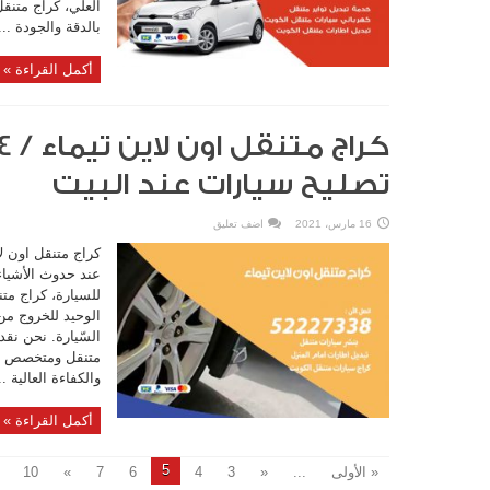
العلي، كراج متنق
بالدقة والجودة ...
أكمل القراءة »
تصليح سيارات عند البيت
16 مارس، 2021
اضف تعليق
كراج متنقل اون لا
عند حدوث الأشياء
للسيارة، كراج متن
الوحيد للخروج من
السّيارة. نحن نق
متنقل ومتخصص في 
والكفاءة العالية ..
أكمل القراءة »
5
« الأولى
...
«
3
4
6
7
»
10