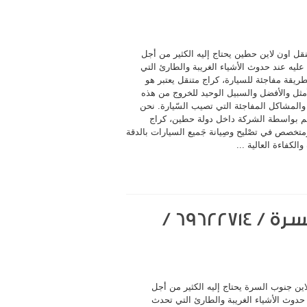
قل اون لاين حطين يحتاج إليه الكثير من أجل
 عليه عند حدوث الأشياء الغريبة والطارئ التي
ريقة مفاجئة للسيارة، كراج متنقل يعتبر هو
أمثل والأفضل والسبيل الوحيد للخروج من هذه
والمشاكل المفاجئة التي تصيب السّيارة. نحن
م بواسطة الشركة داخل دولة حطين، كراج
متخصص في تصْليح وصِيانة جَميع السيارات بالدقة
والكفاءة العالية ...
كراج متنقل اون لاين جنوب السرة / 69622714‬ /
اين جنوب السرة يحتاج إليه الكثير من أجل
 حدوث الأشياء الغريبة والطارئ التي تحدث