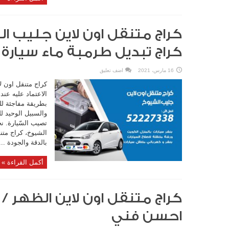
كراج تبديل طرمبة ماء سيارة
16 مارس، 2021
اضف تعليق
كراج متنقل اون ل
الاعتماد عليه عند
بطريقة مفاجئة للس
والسبيل الوحيد ل
تصيب السّيارة. 
الشيوخ، كراج متن
بالدقة والجودة ...
أكمل القراءة »
احسن فني