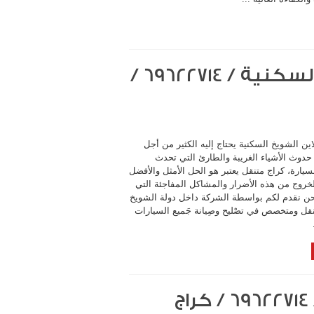
كراج متنقل اون لاين الشويخ السكنية / 69622714‬ /
ين الشويخ السكنية يحتاج إليه الكثير من أجل
 حدوث الأشياء الغريبة والطارئ التي تحدث
يارة، كراج متنقل يعتبر هو الحل الأمثل والأفضل
لخروج من هذه الأضرار والمشاكل المفاجئة التي
حن نقدم لكم بواسطة الشركة داخل دولة الشويخ
نقل ومتخصص في تصْليح وصِيانة جَميع السيارات
كراج متنقل اون لاين حطين / 69622714‬ / كراج