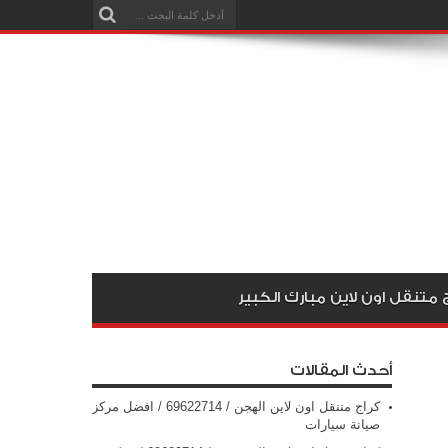
 متنقل اون لاين مبارك الكبير
أحدث المقالات
كراج متنقل اون لاين الهجن / 69622714‬ / افضل مركز
صيانة سيارات