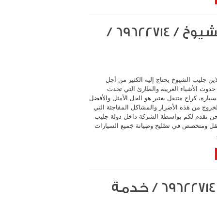
كراج متنقل اون لاين جليب الشيوخ / 69622714‬ /
اين جليب الشيوخ يحتاج إليه الكثير من أجل
 حدوث الأشياء الغريبة والطارئ التي تحدث
يارة، كراج متنقل يعتبر هو الحل الأمثل والأفضل
لخروج من هذه الأضرار والمشاكل المفاجئة التي
نحن نقدم لكم بواسطة الشركة داخل دولة جليب
قل ومتخصص في تصْليح وصِيانة جَميع السيارات
كراج متنقل اون لاين الظهر / 69622714‬ / خدمة