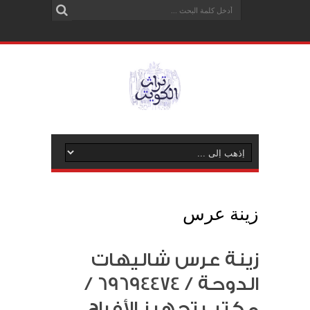
زينة عرس
زينة عرس شاليهات
الدوحة / 69694474 /
مكتب تجهيز الأفراح