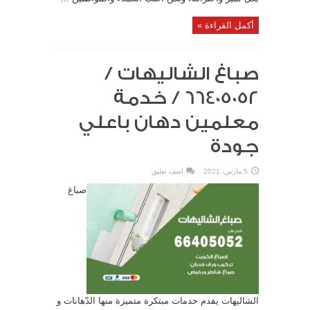
أكمل القراءة »
صباغ الشاليهات /
66405052 / خدمة
معلمين دهان باعلي
جودة
5 مارس، 2021
اضف تعليق
صباغ
الشاليهات يقدم خدمات مبتكرة متميزة منها الدّهانات و