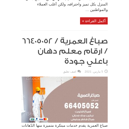
المنزل بكل تميز واحترافه، ولكن أغلب العملاء
والمواطنين ...
أكمل القراءة »
صباغ العمرية / 66405052
/ ارقام معلم دهان
باعلي جودة
5 مارس، 2021
اضف تعليق
صباغ العمرية يقدم خدمات مبتكرة متميزة منها الدّهانات