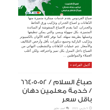
صباغ الفردوس يقدم خدمات مبتكرة متميزة منها
الدّهانات و اصباغ الجدران وترْكيب ورق الحائط
والجدران، كما يقدم الاصباغ المنقوشة أو السائدة
المتميزة، بكل سهولة ويسر، والتي يمكن تنظيفها
وغسلها بطريقة سهلة، كما نوفر كافة الألوان بالكمبيوتر
وترْكيب الباركية وجميع ديكورات بأقل وأرخص التكاليف
والأسعار. تتم عمليات الدّهانات والتشطيب النهائي من
الصباغ داخل المنزل بكل تميز واحترافه، ولكن أغلب
العملاء والمواطنين ...
أكمل القراءة »
صباغ السلام / 66405052
/ خدمة معلمين دهان
باقل سعر
5 مارس، 2021
اضف تعليق