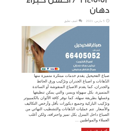
66405052 / احسن خبراء
دهان
5 مارس، 2021
اضف تعليق
صباغ الفحيحيل يقدم خدمات مبتكرة متميزة منها
الدّهانات و اصباغ الجدران وترْكيب ورق الحائط
والجدران، كما يقدم الاصباغ المنقوشة أو السائدة
المتميزة، بكل سهولة ويسر، والتي يمكن تنظيفها
وغسلها بطريقة سهلة، كما نوفر كافة الألوان بالكمبيوتر
وترْكيب الباركية وجميع ديكورات بأقل وأرخص التكاليف
والأسعار. تتم عمليات الدّهانات والتشطيب النهائي من
الصباغ داخل المنزل بكل تميز واحترافه، ولكن أغلب
العملاء والمواطنين ...