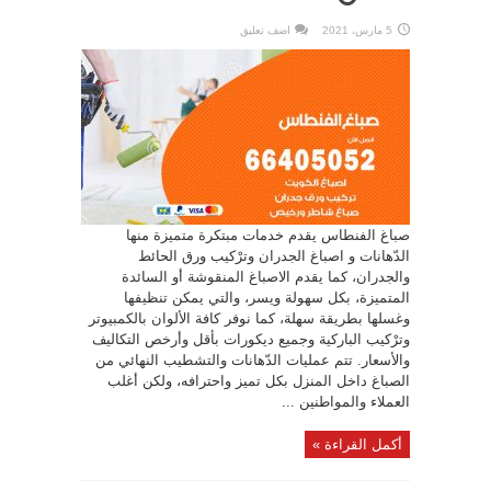
5 مارس، 2021
اضف تعليق
صباغ الفنطاس يقدم خدمات مبتكرة متميزة منها
الدّهانات و اصباغ الجدران وترْكيب ورق الحائط
والجدران، كما يقدم الاصباغ المنقوشة أو السائدة
المتميزة، بكل سهولة ويسر، والتي يمكن تنظيفها
وغسلها بطريقة سهلة، كما نوفر كافة الألوان بالكمبيوتر
وترْكيب الباركية وجميع ديكورات بأقل وأرخص التكاليف
والأسعار. تتم عمليات الدّهانات والتشطيب النهائي من
الصباغ داخل المنزل بكل تميز واحترافه، ولكن أغلب
العملاء والمواطنين ...
أكمل القراءة »