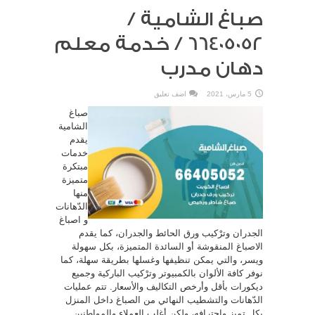
صباغ الشامية /
66405052 / خدمة معلم
دهان مدرب
5 مارس، 2021
اضف تعليق
صباغ
الشامية
يقدم
خدمات
مبتكرة
متميزة
منها
الدّهانات
و اصباغ
الجدران وترْكيب ورق الحائط والجدران، كما يقدم
الاصباغ المنقوشة أو السائدة المتميزة، بكل سهولة
ويسر، والتي يمكن تنظيفها وغسلها بطريقة سهلة، كما
نوفر كافة الألوان بالكمبيوتر وترْكيب الباركية وجميع
ديكورات بأقل وأرخص التكاليف والأسعار. تتم عمليات
الدّهانات والتشطيب النهائي من الصباغ داخل المنزل
بكل تميز واحترافه، ولكن أغلب العملاء والمواطنين ...