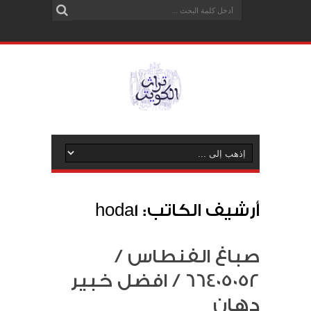
أرشيف الكاتب: hoda1
صباغ الفنطاس /
66405052 / افضل خبير
دهان