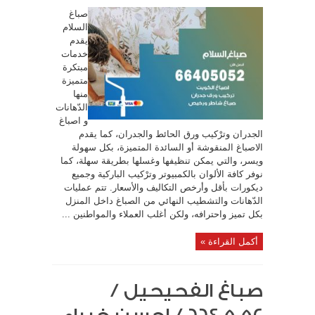
صباغ
السلام
يقدم
خدمات
مبتكرة
متميزة
منها
الدّهانات
و اصباغ
الجدران وترْكيب ورق الحائط والجدران، كما يقدم
الاصباغ المنقوشة أو السائدة المتميزة، بكل سهولة
ويسر، والتي يمكن تنظيفها وغسلها بطريقة سهلة، كما
نوفر كافة الألوان بالكمبيوتر وترْكيب الباركية وجميع
ديكورات بأقل وأرخص التكاليف والأسعار. تتم عمليات
الدّهانات والتشطيب النهائي من الصباغ داخل المنزل
بكل تميز واحترافه، ولكن أغلب العملاء والمواطنين ...
أكمل القراءة »
صباغ الفحيحيل /