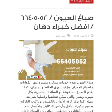
أكمل القراءة »
صباغ العيون / 66405052
/ افضل خبراء دهان
5 مارس، 2021
اضف تعليق
صباغ العيون يقدم خدمات مبتكرة متميزة منها الدّهانات
و اصباغ الجدران وترْكيب ورق الحائط والجدران، كما
يقدم الاصباغ المنقوشة أو السائدة المتميزة، بكل
سهولة ويسر، والتي يمكن تنظيفها وغسلها بطريقة
سهلة، كما نوفر كافة الألوان بالكمبيوتر وترْكيب الباركية
وجميع ديكورات بأقل وأرخص التكاليف والأسعار. تتم
عمليات الدّهانات والتشطيب النهائي من الصباغ داخل