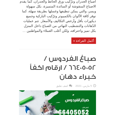
اصباغ الجدران وترْكيب ورق الحائط والجدران، كما يقدم
الاصباغ المنقوشة أو السائدة المتميزة، بكل سهولة
ويسر، والتي يمكن تنظيفها وغسلها بطريقة سهلة، كما
نوفر كافة الألوان بالكمبيوتر وترْكيب الباركية وجميع
ديكورات بأقل وأرخص التكاليف والأسعار. تتم عمليات
الدّهانات والتشطيب النهائي من الصباغ داخل المنزل
بكل تميز واحترافه، ولكن أغلب العملاء والمواطنين ...
أكمل القراءة »
صباغ الفردوس /
66405052 / ارقام اكفأ
خبراء دهان
5 مارس، 2021
اضف تعليق