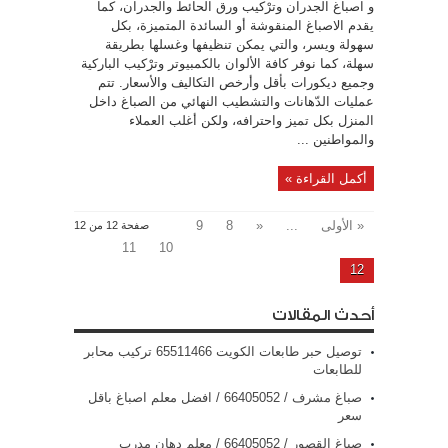
و اصباغ الجدران وترْكيب ورق الحائط والجدران، كما
يقدم الاصباغ المنقوشة أو السائدة المتميزة، بكل
سهولة ويسر، والتي يمكن تنظيفها وغسلها بطريقة
سهلة، كما نوفر كافة الألوان بالكمبيوتر وترْكيب الباركية
وجميع ديكورات بأقل وأرخص التكاليف والأسعار. تتم
عمليات الدّهانات والتشطيب النهائي من الصباغ داخل
المنزل بكل تميز واحترافه، ولكن أغلب العملاء
والمواطنين ...
أكمل القراءة »
« الأولى
...
«
8
9
صفحة 12 من 12
11
10
12
أحدث المقالات
توصيل حبر طابعات الكويت 65511466 تركيب محابر
للطابعات
صباغ مشرف / 66405052 / افضل معلم اصباغ باقل
سعر
صباغ القصور / 66405052 / معلم دهان مدرب