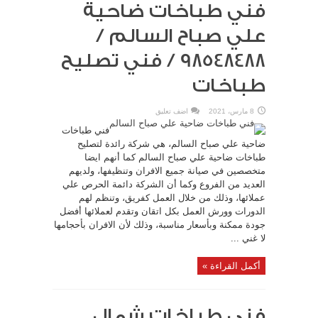
فني طباخات ضاحية
علي صباح السالم /
98548488 / فني تصليح
طباخات
8 مارس، 2021
اضف تعليق
فني طباخات
ضاحية علي صباح السالم، هي شركة رائدة لتصليح
طباخات ضاحية علي صباح السالم كما أنهم ايضا
متخصصين في صيانة جميع الافران وتنظيفها، ولديهم
العديد من الفروع وكما أن الشركة دائمة الحرص علي
عملائها، وذلك من خلال العمل كفريق، وتنظم لهم
الدورات وورش العمل بكل اتقان وتقدم لعملائها أفضل
جودة ممكنة وبأسعار مناسبة، وذلك لأن الافران بأحجامها
لا غني ...
أكمل القراءة »
فني طباخات شمال