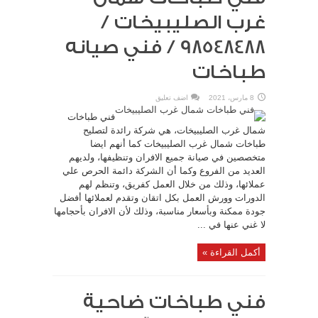
غرب الصليبيخات /
98548488 / فني صيانه
طباخات
8 مارس، 2021
اضف تعليق
فني طباخات
شمال غرب الصليبيخات، هي شركة رائدة لتصليح
طباخات شمال غرب الصليبيخات كما أنهم ايضا
متخصصين في صيانة جميع الافران وتنظيفها، ولديهم
العديد من الفروع وكما أن الشركة دائمة الحرص علي
عملائها، وذلك من خلال العمل كفريق، وتنظم لهم
الدورات وورش العمل بكل اتقان وتقدم لعملائها أفضل
جودة ممكنة وبأسعار مناسبة، وذلك لأن الافران بأحجامها
لا غني عنها في ...
أكمل القراءة »
فني طباخات ضاحية