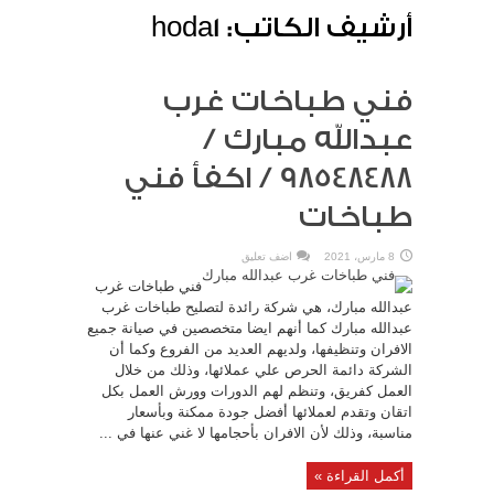
أرشيف الكاتب: hoda1
فني طباخات غرب
عبدالله مبارك /
98548488 / اكفأ فني
طباخات
8 مارس، 2021
اضف تعليق
فني طباخات غرب
عبدالله مبارك، هي شركة رائدة لتصليح طباخات غرب
عبدالله مبارك كما أنهم ايضا متخصصين في صيانة جميع
الافران وتنظيفها، ولديهم العديد من الفروع وكما أن
الشركة دائمة الحرص علي عملائها، وذلك من خلال
العمل كفريق، وتنظم لهم الدورات وورش العمل بكل
اتقان وتقدم لعملائها أفضل جودة ممكنة وبأسعار
مناسبة، وذلك لأن الافران بأحجامها لا غني عنها في ...
أكمل القراءة »