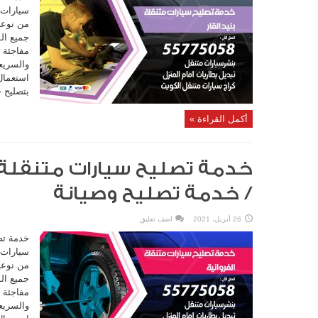
سيارات م
من نوعه
جميع ال
مفاجئة 
والسريع
استعمال 
بتصليح ج
أكمل القراءة »
/ خدمة تصليح وصيانة
26 أبريل، 2021
اضف تعليق
خدمة تص
سيارات م
من نوعه
جميع ال
مفاجئة 
والسريع