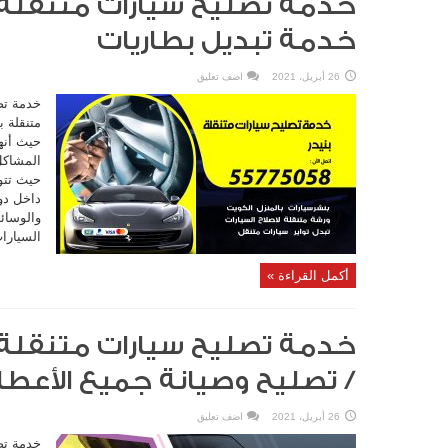
خدمة تبديل بطاريات
26 أبريل، 2021
اضف تعليق
خدمة تص
متنقلة ب
حيث أنه
المشاكل
حيث تتو
داخل دو
والوسائل
السيارات
أكمل القراءة »
/ تصليح وصيانة جميع الأعطا
26 أبريل، 2021
اضف تعليق
خدمة تصل