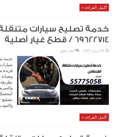
أكمل القراءة »
خدمة تصليح سيارات متنقلة
69622714‬ / قطع غيار أصلية
26 أبريل، 2021
اضف تعليق
خدمة تص
سيارات 
فريدة م
وصيانة 
بطريقة 
والسريع
استعمال 
بتصليح 
والموديل
أكمل القراءة »