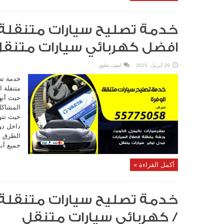
افضل كهربائي سيارات متنق
26 أبريل، 2021
اضف تعليق
خدمة تص
متنقلة ا
حيث أنه
المشاكل
حيث تتو
داخل دو
الطرق وا
جميع أنو
أكمل القراءة »
/ كهربائي سيارات متنقل