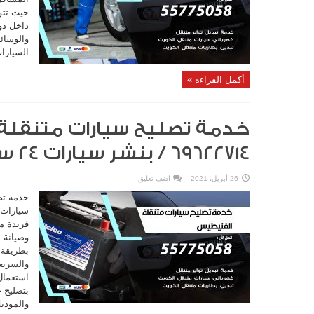
حيث تتو
داخل دو
والوسائل
السيارات
أكمل القراءة »
خدمة تصليح سيارات متنقلة
69622714‬ / بنشر سيارات 24 ساعة
26 أبريل، 2021
اضف تعليق
خدمة تص
سيارات 
فريدة م
وصيانة 
بطريقة 
والسريع
استعمال 
بتصليح 
والموديل