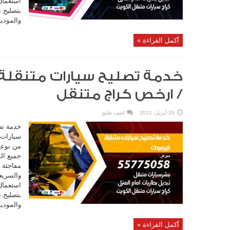
استعمال 
بتصليح 
والموديل
أكمل القراءة »
/ ارخص كراج متنقل
26 أبريل، 2021
اضف تعليق
خدمة تص
سيارات 
من نوعه
جميع ال
مفاجئة 
والسريع
استعمال 
بتصليح 
والموديل
أكمل القراءة »