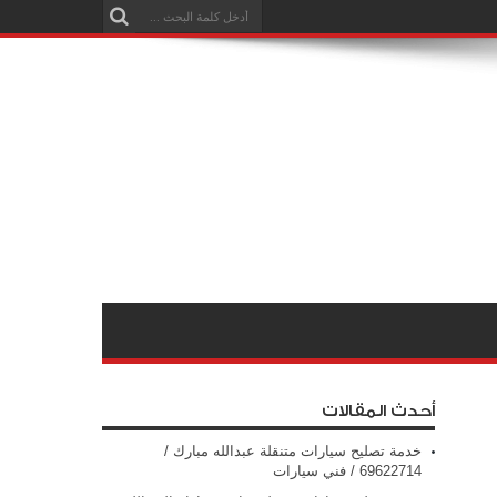
أحدث المقالات
خدمة تصليح سيارات متنقلة عبدالله مبارك /
69622714‬ / فني سيارات