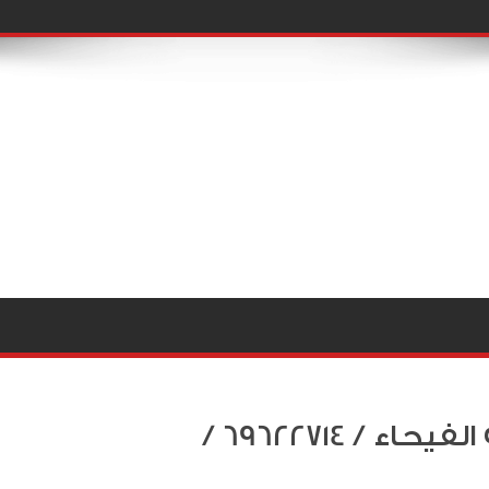
خدمة تصليح سيارات متنقلة الفيحاء / 69622714‬ /