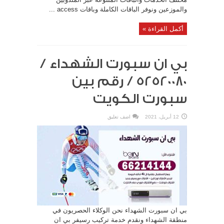
والموزعين ونوفر الباقات الكاملة وباقات access ...
أكمل القراءة »
بي ان سبورت الشهداء /
52520080 / رقم بين
سبورت الكويت
12 أبريل، 2021
اضف تعليق
بي ان سبورت الشهداء نحن الوكلاء الحصريون في
منطقة الشهداء ونقدم خدمة تركيب رسيفر بي ان