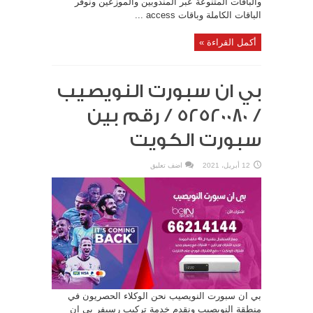
والباقات المتنوعة عبر المندوبين والموزعين ونوفر
الباقات الكاملة وباقات access ...
أكمل القراءة »
بي ان سبورت النويصيب
/ 52520080 / رقم بين
سبورت الكويت
12 أبريل، 2021
اضف تعليق
بي ان سبورت النويصيب نحن الوكلاء الحصريون في
منطقة النويصيب ونقدم خدمة تركيب رسيفر بي ان