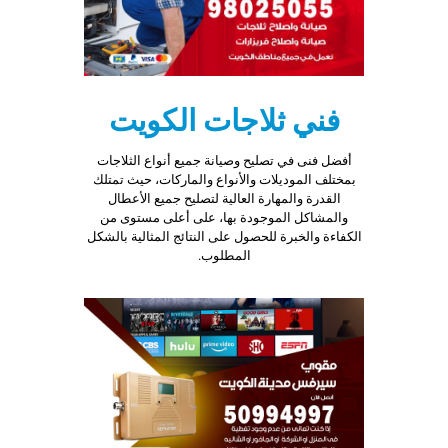
founder.
high
quality
orionvape.c
e-
cigaret
فني ثلاجات الكويت
butik
high-
أفضل فنى في تصليح وصيانة جميع أنواع الثلاجات
performance
بمختلف الموديلات والأنواع والماركات، حيث تمتلك
stainless
القدرة والمهارة العالية لتصليح جميع الأعطال
steel
والمشاكل الموجودة بها، على أعلى مستوى من
rings
الكفاءة والخبرة للحصول على النتائج المثالية بالشكل
are
المطلوب.
located
between
the
crystal
mirror
and
the
condition
backside
covers.