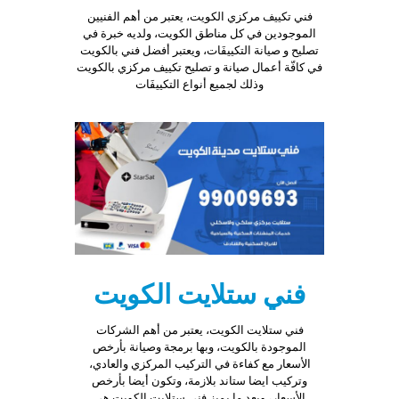
prada
فني تكييف مركزي الكويت، يعتبر من أهم الفنيين
wholesale
.
الموجودين في كل مناطق الكويت، ولديه خبرة في
lots
تصليح و صيانة التكييفَات، ويعتبر أفضل فني بالكويت
of
في كافّة أعمال صيانة و تصليح تكييف مركزي بالكويت
serious
وذلك لجميع أنواع التكييفَات
collectors
wish
to
obtain
rolex
replica
kaufen
rolex.
high
quality
armani
wholesaler
فني ستلايت الكويت
could
possibly
فني ستلايت الكويت، يعتبر من أهم الشركات
meet
الموجودة بالكويت، وبها برمجة وصيانة بأرخص
the
الأسعار مع كفاءة في التركيب المركزي والعادي،
needs
وتركيب ايضا ستاند بلازمة، وتكون أيضا بأرخص
of
الأسعار، وبعد ما يميز فني ستلايت الكويت هي
engineering