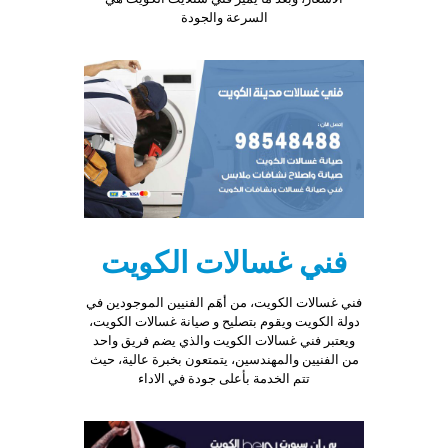
السرعة والجودة
sports
and
so
business.
high
quality
luxury
audemars
piguet
swiss
replica
for
men
فني غسالات الكويت
and
women.
فني غسالات الكويت، من أهَم الفنيين الموجودين في
the
دولة الكويت ويقوم بتصليح و صيانة غسالات الكويت،
initial
ويعتبر فني غسالات الكويت والذي يضم فريق واحد
financial
من الفنيين والمهندسين، يتمتعون بخبرة عالية، حيث
investment
تتم الخدمة بأعلى جودة في الاداء
valuation
belongs
to
the