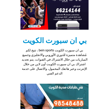
benefits
associated
with
sevenfriday
replica
sevenfriday
for
sale.
بي ان سبورت الكويت
بي ان سبورت الكويت bein sports ، تتيح لكم
مُشاهدة متميزة للدوري الأوروبي والانجليزي وجميع
المباريات من خلال الاشتراك في القنوات، يتم تجديد
اشتراك بي ان سبورت الكويت أون لاين من خلال
الإنترنت وعبر هاتفك المحمول، والاتصال على خدمة
الدعم الفني