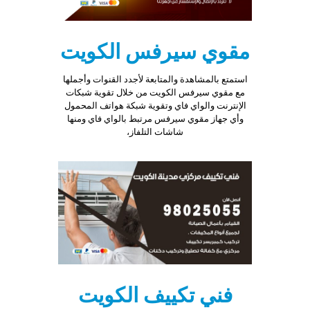
who
makes
the
best
مقوي سيرفس الكويت
https://vap
artwork
استمتع بالمشاهدة والمتابعة لأجدد القنوات وأجملها
and
مع مقوي سيرفس الكويت من خلال تقوية شبكات
build
الإنترنت والواي فاي وتقوية شبكة هواتف المحمول
unique
وأي جهاز مقوي سيرفس مرتبط بالواي فاي ومنها
will
شاشات التلفاز،
continue
to
work.
best
quality
replicawatc
with
cheap
price.
most
professiona
high
فني تكييف الكويت
quality
cheap