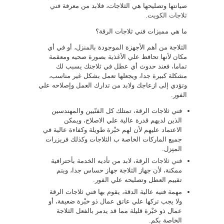
صيانتها وتصليحها هي الثلاجات، فلابد من معرفة
فني
ثلاجات الكويت
.
ما هي مميزات فني ثلاجات الرقة؟
الثلاجة من أهم الأجهزة الموجودة بالمنزل، أو في أي
مكان لأنها تحافظ علي الأغذية بصورة صحيه ومعقمة
تماما، فعند حدوث أي عطل في ثلاجتك يسبب لك
مشكلة كبيرة جدا، ويجعلها تعمل بشكل غير مناسب،
وتؤدي إلى ازعاجك ولابد من تدارك العمل وإصلاحه علي
الفور.
فني ثلاجات الرقة، تمتلك كل الفنّيين والمهندسين
الذين لديهم قدرة عالية علي الاصلاح، ويمكن
الاعتماد عليهم لأن لهم خبْرة طويلة وكفاءة عالية في
جميع الماركات الخاصة ب الثلاجات وكذلك فريزرات
المنِزل.
فني ثلاجات
الرقة، لابد من تأديه الخدمة بأحترافية
ممكنة، لأن جهاز الثلاجة جهاز حساس جدا، ويتم
تقييم العطل وتصليحه علي الفور.
مهمة فنيه عالية الدقة، يقوم بها فني ثلاجات الرقة
ولا يجب تركها علي عاتق عمال ذو خبْرة ضعيفة، أو
عمال ذو خبْرة قليلة مما قد يدمر بالفعل الثلاجة
الخاصة بكم.