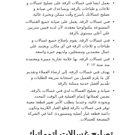
يعمل ايضا فني غسالات الرقة على تصليح غسالات و
ثلاجات و طباخات بالرقة، ويساعدك في صيانة و
تصليح غسالاتك بأسرع وقْت ممكن وبخبرة عالية.
فني غسالات الرقة، يعمل على صيانة جميع الغسالات
المصنوعة بتكنولوجيا معقدة، لأن لديه فنيين مدربين
علي أعلي مستوي بالرقة.
فني غسالات الرقة، يقوم بإصلاح جميع غسالات و
طباخات و ثلاجات الرقة في أي مكان، ويعتمد علي
عمال معتمدين ومسجلين، ولديهم خبرة واسعة.
فني غسالات الرقة، بها علامة تجارية مميزة ومعتمدة
منذ سنة ٢٠١٢.
يهدف فني غسالات الرقة، إلي ارضاء العملاء وتقديم
كل ما يلزم للعميل من استجابة سريعة للطلبات و
تقْديم أفضل خدمة ممكنة بالرقة.
صيانة و تصليح الغسالات لدي فني غسالات بالرقة،
تضمن لعملائها إتمام العملية في الوقت المحدد
وبجودة عالية، وعندما يتطلب الأمر تغيير قطعة معينة
توفر فني غسالات بالرقة قِطع الغيار اللازمة وتكون
دائمة قطعه غيار أصلية ومستوردة، كما في الشركة
المصنعة للغسالات.
تصليح غسالات اتوماتيك