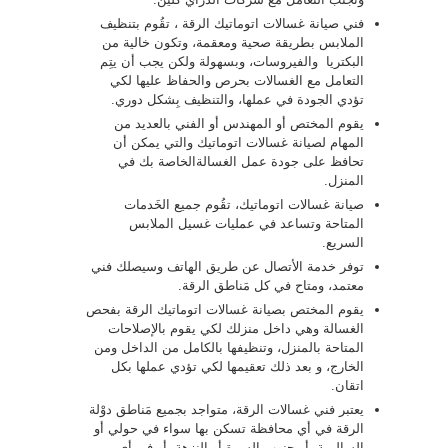
فني صيانة غسالات اتوماتيك الرقة ، تقُوم بتنظيف
الملابس بطريقة صحية ومعقمة، وتكون خالية من
البكتريا والفيروسات، وبسهولة ولكن يجب أن يتِم
التعامل مع الغسالات بحرص والحفاظ عليها لكي
تؤدي الجودة في عملها، والتنظيف بِشكل دوري.
يقوم المختص أو المهندس أو الفني بالعديد من
المهام لصيانة غسالات اتوماتيك والتي يمكن أن
تحافظ على جودة عمل الغسالةالخاصة بك في
المنزل.
صيانة غسالات اتوماتيك، تقُوم جميع الخَدمات
المتاحة وتساعد في عمليات غسيل الملابس
السريع.
توفر خدمة الأتصال عن طريق الهاتف وسيصلك فني
معتمد، ومتاح في كل مَناطق الرقة.
يقوم المختص بصيانة غسالات اتوماتيك الرقة بفحص
الغسالة وهي داخل منزلك لكي يقوم بالإصلاحات
المتاحة بالمنزل، وتنظيفها بالكامل من الداخل ومن
الخارج، و بعد ذلك تعقيمها لكي تؤدي عملها بكل
اتقان.
يعتبر فني غسالات الرقة، متواجد بجميع مَناطق دوْلة
الرقة في أي محافظة تسكن بها سواء في حولي أو
السالمية، أو جنوب السرة أو النزهة، أو في أي