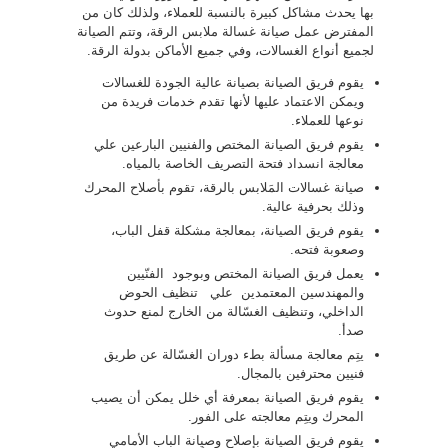
بها يحدث مشاكل كبيرة بالنسبة للعملاء، ولذلك كان من
المفترض عمل صيانة غسالة ملابس الرقة، وتتم الصيانة
لجميع أنواع الغسالات، وفي جميع الأماكن بدولة الرقة.
يقوم فريق الصيانة بصيانة عالية الجودة للغسالات
ويمكن الاعتماد عليها لأنها تقدم خدمات فريدة من
نوعها للعملاء.
يقوم فريق الصيانة المختص والفنيين البارعين علي
معالجة انسداد فتحة التصريف الخاصة بالمياه.
صيانة غسالات المَلابس بالرقة، تقوم بأصلاح المحرك
وذلك بحرفية عالية.
يقوم فريق الصيانة، بمعالجة مشكلة قفل الباب،
وصعوبة فتحه.
يعمل فريق الصيانة المختص وبوجود الفنّيين
والمهندسين المعتمدين علي تنظيف الحوض
الداخلي، وتنظيف الغسّالة من الخارج لمنع حدوث
صدأ.
يتِم معالجة مسألة بطء دوران الغسّالة عن طريق
فنيين محترفين بالمجال.
يقوم فريق الصيانة بمعرفة أي خلل يمكن أن يصيب
المحرك ويتِم معالجته على الفور.
يقوم فريق الصيانة بإصلاح وصيِانة الباب الأمامي