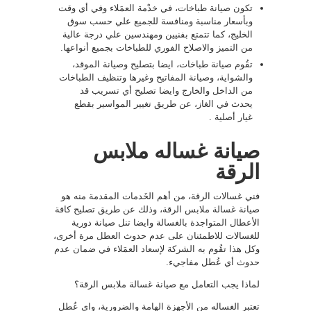
تكون صيانة طباخات، في خدْمة العمَلاء وفي أي وقت
وبأسعار مناسبة ومنافسة للجميع علي حسب سوق
الخليج، كما تتمتع بفنيين ومهندسين علي درجة عالية
من التميز والاصلاح الفوري للطباخات بجميع أنواعها.
تقُوم صيانة طباخات، ايضا بتصليح وصيانة الموقد،
والشواية، وصيانة المفاتيح وغيرها وتنظيف الطباخات
من الداخل والخارج وايضا تصليح أي تسريب قد
يحدث في الغاز، عن طريق تغيير المواسير بقطع
غيار أصلية .
صيانة غساله ملابس
الرقة
فني غسالات الرقة، من أهم الخَدمات المقدمة منه هو
صيانة غسالة ملابس الرقة، وذلك عن طريق تصليح كافة
الأعطال المتواجدة بالغسالة وايضا تنل صيانة دورية
للغسالات للاطمئنان على عدم حدوث العطل مرة أخرى،
وكل هذا تقُوم به الشركة لإسعاد العمَلاء في ضمان عدم
حدوث أي عُطل مفاجيء.
لماذا يجب التعامل مع صيانة غسالة ملابس الرقة؟
تعتبر الغساله من الأجهزة الهامة والضرورية، واي عُطل