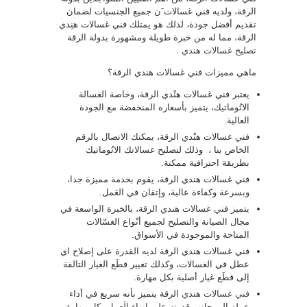
الرقة، ولديه فني غسالات َن جميع الجنسيات لضمان
تقديم أفضل جودة، لذلك هو يمتلك فني غسالات هنِدي
الرقة، مما له من خبرة طويلة ومشهورة بدولة الرقة
تصليح غسالات هندي
.
ماهي مميزات فني غسالات هندي الرقة؟
يعتبر فني غسالات هنْدي الرقة، وخاصة الغسالة
الاتُوماتيك، يتميز بأسعاره المنخفضة مع الجودة
العالية.
فني غسالات هنْدي الرقة، يمكنك الاتصال بالرقم
الخاص بنا ، وذلك لتصليح غسالاتك الاتُوماتيك
بطريقة احترافية ممكنة.
فني غسالات هندي الرقة، يقوم بخدمة مميزة جدا،
وبسرعة وكفاءة عالية، وإتقان في العَمل.
يتميز فني غسالات هندي الرقة، بالخبرة الواسعة في
مجال الصيانة والتصليح لجميع أنْواع الغسّالات
المتاحة والموجودة في الأسواق.
فني غسالات هندي الرقة لديه القدرة على إصلاح اي
عطل في الغسالات، وكذلك تغيير قطَع الغيار التالفة
إلى قطَع غيار أصلية بكل مهارة.
فني غسالات هندي
الرقة يتميز بأنه سريع في أداء
عمله إلى جانب قدرته على إنهاء الَعمل بكل مهارة