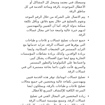
وسيصلك فني معتمد وسيحل كل المشاكل أو
الأعطال الموجودة، بالرقة ومتاحة الخدمة في كل
مناطق الرقة.
يتِم الاتصال على الشركة من خلال الرقم الموحد
ونقوم بالتصليح في خلال بضع دقائق، وبأقل تكلفة
ممكنة بدولة الرقة، كما أن الفنيين والمهندسين
لديهم خبرة عالية واسعة جدا في مجال غسالات
الرقة.
جميع خدمات تصليح غسالات و ثلاجات و طباخات
التي يوفرها فني غسالات الرقة، تتزايد خدماتها مع
التزايد المستمر في التجمعات السكانية، وايضا
بزيادة الوافدين، وكذلك بزيادة نشاطات المؤسسات
التجارية ومع ايضا تنوع الغسالات بِشكل كبير،
واعتمادها علي التكنولوجيا والتطور المستمر
والسريع، فأنت تكون دائما بحاجة مستمرة الي فني
غسالات الرقة.
تصليح غسالات اتوماتيك توفر هذه الخدمة فنيين
ومهندسين بكفاءة عالية ومختصين في جميع مجالات
تصليح ثلاجات و طباخات بالرقة، ويمتلكون ايضا
السرعة الكافية للإكتشاف السريع للأعطال.
زيادة المختصين في المجال الفني في تصليح
غسالات الرقة، وتتمتع مؤسسة غسالات الرقة
بالخبرة اللازمة في المجال وذلك لتقديم كل الخَدمات