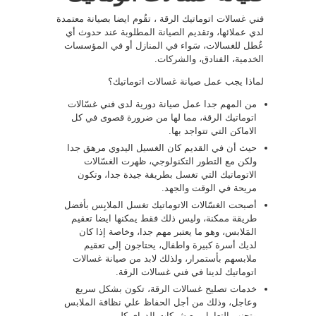
فني غسالات اتوماتيك الرقة ، تقُوم ايضا بصيانة معتمدة
لدي عملائها، وتقديم الصيانة المطلوبة عند حدوث أي
عُطل للغسالات، سَواء في المنازل أو في المؤسسات
الخدمية، الفنادق، والشركات.
لماذا يجب عمل صيانة غسالات اتوماتيك؟
من المهم جدا عمل صيانة دورية لدى فني غسّالات
اتوماتيك الرقة، مما لها من ضرورة قصوى في كل
الاماكن التي تتواجد بها.
حيث أن في القديم كان الغسيل اليدوي مرهق جدا
ولكن مع التطور التكنولوجي، ظهرت الغسّالات
الاتوماتيك التي تغسل بطريقة جيدة جدا، وتكون
مريحة في الوقت والجهد.
أصبحت الغسّالات الاتوماتيك تغسل الملابِس بأفضل
طريقة ممكنة، وليس ذلك فقط يمكنها ايضا تعقيم
المَلابس، وهو ما يعتبر مهم جدا، وخاصة إذا كان
لديك أسرة كبيرة واطفال، يحتاجون إلى تعقيم
ملابسهم بأستمرار، ولذلك لابد من صيانة غسالات
اتوماتيك لدينا في فني غسالات الرقة.
خدمات تصليح غسالات الرقة، تكون بشكل سريع
وعاجل، وذلك من أجل الحفاظ علي نظافة الملابس
وتجنب التعامل مع شركات الدراي كلين.