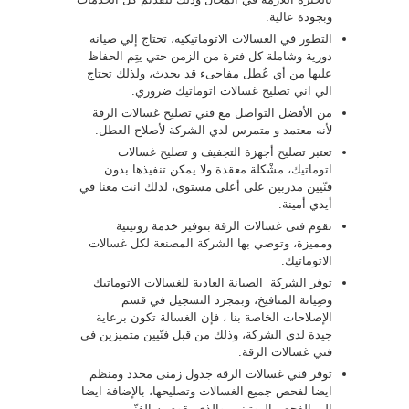
وبجودة عالية.
التطور في الغسالات الاتوماتيكية، تحتاج إلي صيانة
دورية وشاملة كل فترة من الزمن حتي يتِم الحفاظ
عليها من أي عُطل مفاجىء قد يحدث، ولذلك تحتاج
الي اني تصليح غسالات اتوماتيك ضروري.
من الأفضل التواصل مع فني تصليح غسالات الرقة
لأنه معتمد و متمرس لدي الشركة لأصلاح العطل.
تعتبر تصليح أجهزة التجفيف و تصليح غسالات
اتوماتيك، مشْكلة معقدة ولا يمكن تنفيذها بدون
فنّيين مدربين على أعلى مستوى، لذلك انت معنا في
أيدي أمينة.
تقوم فتى غسالات الرقة بتوفير خدمة روتينية
ومميزة، وتوصي بها الشركة المصنعة لكل غسالات
الاتوماتيك.
توفر الشركة الصيانة العادية للغسالات الاتوماتيك
وصِيانة المنافيخ، وبمجرد التسجيل في قسم
الإصلاحات الخاصة بنا ، فإن الغسالة تكون برعاية
جيدة لدي الشركة، وذلك من قبل فنّيين متميزين في
فني غسالات الرقة.
توفر فني غسالات الرقة جدول زمنى محدد ومنظم
ايضا لفحص جميع الغسالات وتصليحها، بالإضافة ايضا
الي الفحص الروتيني، والذي يقوم به الفنّيين