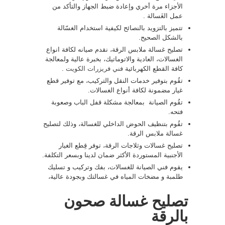
الأجزاء مرة أخري وإعادة ضبط الجهاز والتأكد من
عمل الغَسالة .
تتميز بالتزويد بالنصائح لكيفية استخدام الغسّالة
بالشكل الصحيح.
تصليح غسالة ملابس الرقة، نقدم صيانه لكافة انواع
الغسالات، العادية والاتوماتيك، بخبرة عالية ولمعالجة
كافة القطع الكهربائية
فني فريزرات الكويت
.
تقُوم بتوفير خدمات النقل والتركيب، مع توفير قطع
غيار مضمونة لكافة أنواع الغسالات.
تقُوم الصيانة بمعالجة مشكلة قفل الباب وصعوبة
فتحه.
تقُوم بتنظيف الحوض الداخلي للغسالة، وذلك لتصليح
غسالة ملابس الرقة.
تصليح غسالات وثلاجات الرقة، توفر قِطع الغيار
الأجنبية المستوردة الأكثر ضمان لدينا وبسعر التكلفة.
يقوم فني الصيانة للغسالات، بفك وتركيب و تسليك
طلمبة و مضخات المياه في غسالتك وبجودة عالية،
تصليح غسالة صحون
بالرقة