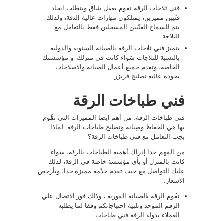
فني ثلاجات الرقة تقوم بعمل شاق ويتطلب ايجاد
فنّيين مميزين، يمتلكون مهارات عالية الدقة، ولذلك
يتم للسماح الفنّيين المسجلين فقط بالتعامل مع
الثلاجة.
يتميز فني ثلاجات الرقة بالصيانة السنوية والدولية
بالنسبة للثلاجات سَواء كانت في منزلك او مؤسستك
الخاصة، وتقدم جميع أعمال الصيانة والاصلاحات
بجودة عالية
تصليح فريزر
.
فني طباخات
الرقة
فني طباخات الرقة، من أهم ايضا المميزات التي تقُوم
بها هي الحفاظ وصِيانة وتصليح طباخات الرقة. لماذا
يجب التعامل مع فني طباخات الرقة؟
من المهم جدا إدراك أهمية الطباخات بالرقة، سَواء
كانت بالمنزل أو بأي مؤسسة خاصة في الرقة، لذلك
عليك التواصل مع حيث تقدم خدْمة مميزة جدا، وبأرخص
الاسعار.
تقُوم الرقة بالصيانة الفورية ، وذلك فور الاتصال علي
الرقم الموحد وتلبية احتياجاتكم وفقا لما يطلبه
العمَلاء بدولة الرقة
فني طباخات
.