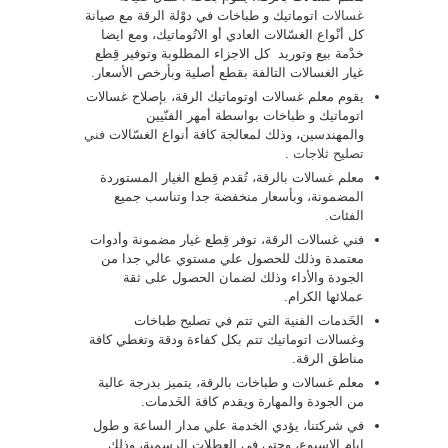
غسالات
اتوماتيك و طباخات في دوْلة الرقة مع صيانة
كل أنْواع الغسّالات العادي أو الاتُوماتيك، ومع ايضا
خدْمة بيع وتوريد كل الاجزاء المطلوبة وتوفير قِطع
غيار الغسالات التالفة بقطع أصلية وبأرخص الأسعار.
يقوم معلم غسالات اوتوماتيك الرقة، بإصلاح غسالات
اتوماتيك و طباخات بواسطة أمهر الفنّيين
والمهندسين، وذلك لمعالجة كافة أنواع الغسّالات
فني
تصليح ثلاجات
.
معلم غسالات بالرقة، تُقدم قِطع الغيار المستوردة
المضمونة، وبأسعار منخفضة جدا وتناسب جميع
الفئات.
فني غسالات الرقة، توفر قِطع غيار مضمونة وأدوات
معتمدة وذلك للحصول علي مستوي عالي جدا من
الجودة والأداء وذلك لضمان الحصول على ثقة
عملائها الكرام.
الخَدمات الفنية التي تتم في تصليح طباخات
وغسالات اتوماتيك تتم بكل كفاءة ودقة وتغطي كافة
مناطق الرقة.
معلم غسالات و طباخات بالرقة، يتميز بدرجة عالية
من الجودة والمهارة ويقدم كافة الخَدمات.
في شركتنا، يؤدي الخدمة علي مدار الساعة و طول
ايام الاسبوع، وحتي في العطلات الرسمية، وذلك