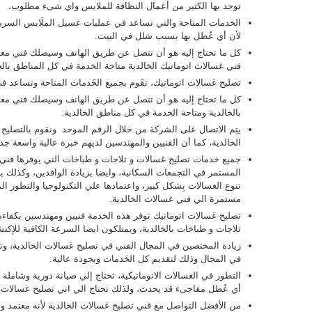
توجد بها الكثير من أعمال النظافة للملابس واي شىء مطلوب.
الخدمات المتاحة والتي تساعد في عمليات غسيل الملَابس السر
لأن أي عُطل بها يسبب شلل في البيت.
كل ما تحتاج إليه هو أن تتصل عن طريق الهاتف وسيصلك فني معت
فني غسالات اتوماتيك الخالدية متاحة الخدمة في كل المناطق بالخ
تصليح غسالات اتوماتيك، تقَوم بجميع الخَدمات المتاحة وتساعد 
كل ما تحتاج إليه هو أن تتصل عن طريق الهاتف وسيصلك فني معت
بالخالدية ومتاحة الخدمة في كل مناطق الخالدية.
يتِم الاتصال على الشركة من خلال الرقم الموحد ونقوم بالتصليح 
الخالدية، كما أن الفنيين والمهندسين لديهم خبرة عالية واسعة جد
جميع خدمات تصليح غسالات و ثلاجات و طباخات التي يوفرها فني غس
المستمر في التجمعات السكانية، وايضا بزيادة الوافدين، وكذلك 
تنوع الغسالات بِشكل كبير، واعتمادها علي التكنولوجيا والتطور ا
مستمرة الي فني غسالات الخالدية.
تصليح غسالات اتوماتيك توفر هذه الخدمة فنيين ومهندسين بكفاء
ثلاجات و طباخات بالخالدية، ويمتلكون ايضا السرعة الكافية للإك
زيادة المختصين في المجال الفني في تصليح غسالات الخالدية، وتت
في المجال وذلك لتقديم كل الخَدمات وبجودة عالية.
التطور في الغسالات الاتوماتيكية، تحتاج إلي صيانة دورية وشاملة
أي عُطل مفاجىء قد يحدث، ولذلك تحتاج الي اني تصليح غسالات 
من الأفضل التواصل مع فني تصليح غسالات الخالدية لأنه معتمد 