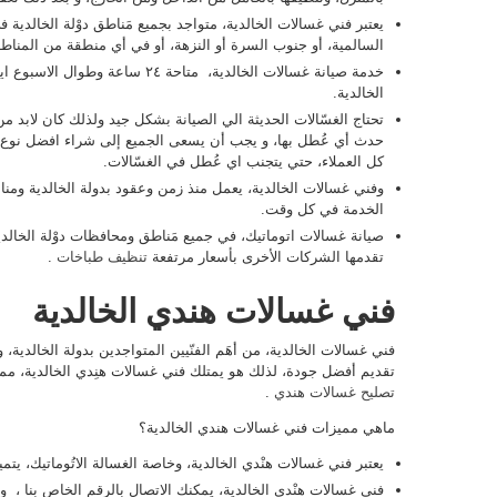
يعتبر فني غسالات الخالدية، متواجد بجميع مَناطق دوْلة الخالدي
السالمية، أو جنوب السرة أو النزهة، أو في أي منطقة من المناطق
خدمة صيانة غسالات الخالدية، متاحة ٤
الخالدية.
تحتاج الغسّالات الحديثة الي الصيانة بشكل جيد ولذلك كان لابد من
حدث أي عُطل بها، و يجب أن يسعى الجميع إلى شراء افضل نوع من 
كل العملاء، حتي يتجنب اي عُطل في الغسّالات.
وفني غسالات الخالدية، يعمل منذ زمن وعقود بدولة الخالدية ومن
الخدمة في كل وقت.
صيانة غسالات اتوماتيك، في جميع مَناطق ومحافظات دوْلة الخالدي
تقدمها الشركات الأخرى بأسعار مرتفعة
تنظيف طباخات
.
فني غسالات هندي الخالدية
فني غسالات الخالدية، من أهَم الفنّيين المتواجدين بدولة الخالدية
تقديم أفضل جودة، لذلك هو يمتلك فني غسالات هنِدي الخالدية، مما
تصليح غسالات هندي
.
ماهي مميزات فني غسالات هندي الخالدية؟
يعتبر فني غسالات هنْدي الخالدية، وخاصة الغسالة الاتُوماتيك، يتم
فني غسالات هنْدي الخالدية، يمكنك الاتصال بالرقم الخاص بنا ، وذ