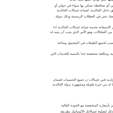
ة في أي محافظة تسكن بها سواء في حولي أو
 داخل الخالدية، لصيانة غسالات الخالدية.
٢ ساعة وطوال الاسبوع ايضا، حتي في العطلات الرسمية وذلك بدولة
 الاستعانة بخدمة صيانة غسالات الخالدية اذا
الغسّالات، وهو الأمر الذي يجب أن ينتبه له
اسب لجميع الطبقات في المجتمع، ومتاحة
ة، وبتكلفة منخفضة جدا بالنسبة للخدمات التي
، ولديه فني غسالات َن جميع الجنسيات لضمان
 له من خبرة طويلة ومشهورة بدولة الخالدية
يز بأسعاره المنخفضة مع الجودة العالية.
لك لتصليح غسالاتك الاتُوماتيك بطريقة