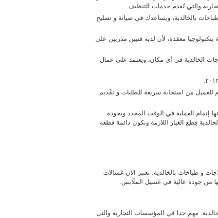
جارية والتي تُقدم خدمات التنظيف.
باخات بالخالدية، ويساعدك في صيانة و تصليح
تكنولوجيا معقدة، لأن لديه فنيين مدربين علي
جات الخالدية في أي مكان، ويعتمد علي عمال
م للعميل من استجابة سريعة للطلبات و تقْديم
ها إتمام العملية في الوقت المحدد وبجودة
خالدية قِطع الغيار اللازمة وتكون دائمة قطعه
ات و طباخات بالخالدية، تعتبر الان غسالات
ا من جودة عالية في غسيل الملَابس.
خالدية مهم جدا في المؤسسات التجارية والتي