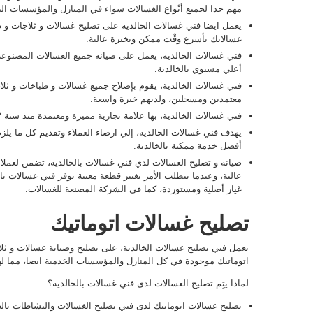
مهم جدا لجميع أنْواع الغسالات سواء في المنازل والمؤسسات الت
يعمل ايضا فني غسالات الخالدية على تصليح غسالات و ثلاجات و ط
غسالاتك بأسرع وقْت ممكن وبخبرة عالية.
فني غسالات الخالدية، يعمل على صيانة جميع الغسالات المصنوعة ب
أعلي مستوي بالخالدية.
فني غسالات الخالدية، يقوم بإصلاح جميع غسالات و طباخات و ثلا
معتمدين ومسجلين، ولديهم خبرة واسعة.
فني غسالات الخالدية، بها علامة تجارية مميزة ومعتمدة منذ سنة ٢٠١٢.
يهدف فني غسالات الخالدية، إلي ارضاء العملاء وتقديم كل ما يلز
أفضل خدمة ممكنة بالخالدية.
صيانة و تصليح الغسالات لدي فني غسالات بالخالدية، تضمن لعملائ
عالية، وعندما يتطلب الأمر تغيير قطعة معينة توفر فني غسالات بال
غيار أصلية ومستوردة، كما في الشركة المصنعة للغسالات.
تصليح غسالات اتوماتيك
يعمل فني تصليح غسالات الخالدية، على تصليح وصيانة غسالات و ثلاج
اتوماتيك موجودة في كل المنازل والمؤسسات الخدمية ايضا، مما له
لماذا يتِم تصليح الغسالات لدى فني غسالات بالخالدية؟
تصليح غسالات اتوماتيك لدى فني تصليح الغسالات والنشاطات بال