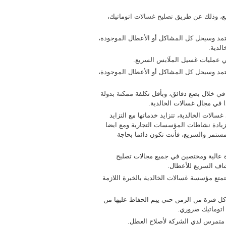
يع، وذلك عن طريق
تصليح غسالات
اتوماتيك،
مد وسيحل كل المشاكل أو الأعطال الموجودة،
الدية.
في عمليات غسيل الملَابس السريع.
مد وسيحل كل المشاكل أو الأعطال الموجودة،
في خلال بضع دقائق، وبأقل تكلفة ممكنة بدولة
ا في مجال غسالات الخالدية.
الات الخالدية، تتزايد خدماتها مع التزايد
بزيادة نشاطات المؤسسات التجارية ومع ايضا
لمستمر والسريع، فأنت تكون دائما بحاجة
ة عالية ومختصين في جميع مجالات تصليح
تشاف السريع للأعطال.
متع مؤسسة غسالات الخالدية بالخبرة اللازمة
 كل فترة من الزمن حتي يتِم الحفاظ عليها من
اتوماتيك ضروري.
و متمرس لدي الشركة لأصلاح العطل.