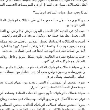
عُطل للغسالات، سَواء في المنازل أو في المؤسسات الخدمية، الفن
لماذا يجب عمل صيانة غسالات اتوماتيك؟
من المهم جدا عمل صيانة دورية لدى فني غسّالات اتوماتيك الخا
التي تتواجد بها.
حيث أن في القديم كان الغسيل اليدوي مرهق جدا ولكن مع التطور
التي تغسل بطريقة جيدة جدا، وتكون مريحة في الوقت والجهد.
أصبحت الغسّالات الاتوماتيك تغسل الملابِس بأفضل طريقة ممكنة،
وهو ما يعتبر مهم جدا، وخاصة إذا كان لديك أسرة كبيرة واطفال، 
لابد من صيانة غسالات اتوماتيك لدينا في فني غسالات الخالدية.
خدمات تصليح غسالات الخالدية، تكون بشكل سريع وعاجل، وذلك
التعامل مع شركات الدراي كلين.
فني صيانة غسالات اتوماتيك الخالدية ، تقُوم بتنظيف الملابس بط
والفيروسات، وبسهولة ولكن يجب أن يتِم التعامل مع الغسالات ب
عملها، والتنظيف بِشكل دوري.
يقوم المختص أو المهندس أو الفني بالعديد من المهام لصيانة غس
جودة عمل الغسالةالخاصة بك في المنزل.
صيانة غسالات اتوماتيك، تقُوم جميع الخَدمات المتاحة وتساعد 
توفر خدمة الأتصال عن طريق الهاتف وسيصلك فني معتمد، ومتاح ف
يقوم المختص بصيانة غسالات اتوماتيك الخالدية بفحص الغسالة و
بالمنزل، وتنظيفها بالكامل من الداخل ومن الخارج، و بعد ذلك تعق