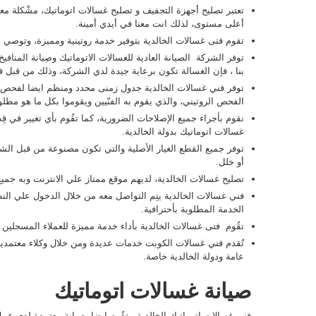
تعتبر تصليح أجهزة التجفيف و تصليح غسالات اتوماتيك، مشْكلة معق
أعلى مستوى، لذلك انت معنا في أيدي أمينة.
تقوم فتى غسالات الخالدية بتوفير خدمة روتينية ومميزة، وتوصي ب
توفر الشركة الصيانة العادية للغسالات الاتوماتيك وصِيانة المنا
بنا ، فإن الغسالة تكون برعاية جيدة لدي الشركة، وذلك من قبل ف
توفر فني غسالات الخالدية جدول زمنى محدد ومنظم ايضا لفحص جم
الفحص الروتيني، والذي يقوم به الفنّيين ويقوموا بكل ما هو مط
نقوم بأجراء جميع الإصلاحات الضرورية، كما تقُوم بأي تغيير في ق
غسالات اتوماتيك بدولة الخالدية.
توفر جميع القطع الغيار الأصلية والتي تكون مصنوعة من قبل الش
أو خلل.
تصليح غسالات الخالدية، لديهم موقع ممتاز علي الانترنت وبه جمي
فني غسالات الخالدية يتِم التواصل معه من خلال الدخول علي النظا
الخدمة المطلوبة بأحترافية.
تقُوم فتى غسالات الخالدية بأداء خدمة مميزة للعملاء المسجلين
تُقدم فني غسالات الكوبت خدمات عديدة ومن خلال وكلاء معتمدين ل
عامة ودولة الخالدية خاصة.
صيانة غسالات اتوماتيك
فني غسالات اتوماتيك الخالدية ، تقُوم ايضا بصيانة معتمدة لدي عمل