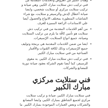
وهناك الكثير من العروض والخدمات المقدمة من
فني تركيب دش ستلايت مبارك الكبير، وهي صيانة و
تركيب ستلايت مركزي أو ستلايت شخصي، وايضا
صيانة أعطال الِدش والرسيفر و ستلايت، مع شراء
الشاشات المتطورة بمختلف الانواع والحصول أيضا
علي الاستاندات الرائعة المميزة للغرف.
من أهم الخَدمات المقدمة من فني تركيب دش
ستلايت هو تأمين كافّة ما يلزم من تركيب الستلايت
وصيانة، جميع انواع الستلايت، الرّسيفرات.
ايضا من ضمن الخَدمات المقدمة هي برمجة وتوليف
جميع الرّسيفرات وذلك لكافة القَنوات والأقمار
الصناعية من فني ستلايت مبارك الكبير.
فني تركيب دش ستلايت مبارك الكبير، به مقوي
للرسيفر، كما أيضا تقوم الشركة بعقود صيانة دورية
للمصانع والشركات.
فني ستلايت مركزي
مبارك الكبير
فني ستلايت مبارك الكبير، صيانة و تركيب ستلايت
مركزي لجميع المَناطق بمبارك الكبير، وايضا المصانع
والشركات وبعض العمارات الموجودة بمبارك الكبير. ما