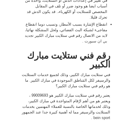
في تغيير في إعدادات الدش أو الستلايت، واحدة من
أسباب ايضا هو وجود ضرر أو تلف في المقابل
المخصص للستلايت أو الكهرباء،. قد يكون الدش قد
تحرك قليلا.
انقطاع الإشارة بسبب الأمطار، وتسبب دوما انقطاع
مفاجىء لشبكة البث الفضائي، ولحل المشكلة نهائيا،
لابد من الاتصال رقم فني ستلايت مبارك الكبير
تجديد
بي ان سبورت
.
رقم فني ستلايت مبارك
الكبير
فني ستلايت مبارك الكبير، وذلك لجميع خدمات الستلايت
والرسيفر لكل المَناطق الموجودة في مبارك الكبير. ما
هو رقم فني ستلايت مبارك الكبير؟
يعتبر رقم فني ستلايت مبارك الكبير هو 99009693 ،
ويعتبر هو من أهم ارْقام المتواجدة في مبارك الكبير،
وذلك لخدماتها الخاصة بالنسبة للعملاء المهتمين بخدمات
الستلايت والرسيفر مما له أهمية كبيرة جدا عند الجمهور
.
bein sport