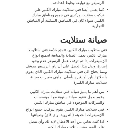
الرسيفر مع توليفة وظبط اعدادته.
كما يعمل أيضا فني ستلايت مبارك الكبير علي
تركيب ستلايت مركزي في جميع ومناطق مبارك
الكبير، سواء كان في المَناطق السكنية أو المَناطق
التجارية.
صيانة ستلايت
فني ستلايت مبارك الكبير، تتمتع خدْمة فني ستلايت
مبارك الكبير، بعمل الصيانة والمتابعة لجميع انواع
الرّسيفرات،إذا تم توقف عمل الرسيفر عدم وجود
إشارة، ويدل هذا العطل على أن باور الرسيفر متوقف
ومما يحتاج الى فني ستلايت مبارك الكبير، الذي يقوم
بأصلاح الباور أو يغيره بأصلي. ماهي مميزات
صيانة
ستلايت
مبارك الكبير؟
من أهم ما يميز صيانة فني ستلايت مبارك الكبير،
يقوم بعمل عقود صيانة سنوية مع المؤسسات
والشركات الموجودة في مناطق مبارك الكبير.
فني ستلايت مبارك الكبير، يقوم بتركيب جميع انواع
الرّسيفرات الحديثة ( اندرويد، واى فَاي) وصيانتها.
اذا كنت تعاني من أحد الاعطال لابد لك وأن تتصل
على الفور بفني ستلايت مبارك الكبير.