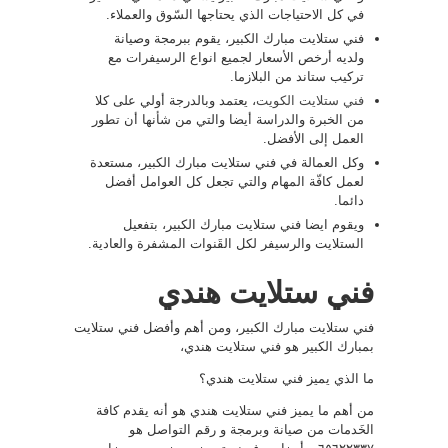
في كل الاحتياجات الذي يحتاجها السّوق والعملاء.
فني ستلايت مبارك الكبير، يقوم ببرمجة وصيانة
ولديه أرخص الأسعار لجميع انواع الرسيفرات مع
تركيب ستاند من البلازما.
فني ستلايت الكويت
، يعتمد وبالدرجة أولي على كلا
من الخبرة والدراسة أيضا والتي من شأنها أن تطور
العمل إلى الأفضل.
وكل العمالة في فني ستلايت مبارك الكبير، مستعدة
لعمل كافّة المهام والتي تجعل كل العوامل أفضل
دائما.
ويقوم ايضا فني ستلايت مبارك الكبير، بتفعيل
الستلايت والرسيفر لكل القَنوات المشفرة والعادية.
فني ستلايت هندي
فني ستلايت مبارك الكبير، ومن أهم وأفضل فني ستلايت
بمبارك الكبير هو فني ستلايت هندي،
ما الذي يميز فني ستلايت هندي؟
من أهم ما يميز فني ستلايت هندي هو أنه يقدم كافة
الخَدمات من صيانة وبرمجة و رقم التواصل هو