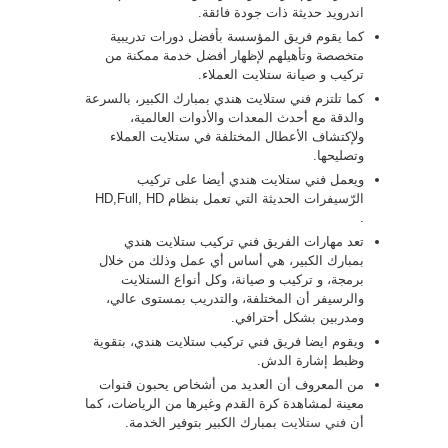
اندرويد حديثة ذات جودة فائقة.
كما يقوم فريق المؤسسة بأفضل دورات تدريبية
متخصصة وتأهيلهم لإظهار أفضل خدمة ممكنة من
تركيب و صيانة ستلايت العملاء.
كما تلتزم فني ستلايت هندي بمبارك الكبير، بالسرعة
والدقة مع أحدث المعدات والأدوات العالمية،
ولإكتشاف الأعطال المختلفة في ستلايت العملاء
وتصليحها.
ويعمل فني ستلايت هندي أيضا على تركيب
الرّسيفرات الحديثة التي تعمل بنظام HD,Full, HD
.
تعد مهارات الفريق فني تركيب ستلايت هندي
بمبارك الكبير، هي أساس أي عمل وذلك من خلال
برمجة، و تركيب و صيانة، وكل أنواع الستلايت
والرسيفر أن المختلفة، والتدريب بمستوى عالي،
ومدربين بشكل أحترافي.
ويقوم ايضا فريق فني تركيب ستلايت هندي، بتقوية
وظبط إشارة الدش.
من المعروف أن العديد من أشخاص يحبون قنوات
معينة لمشاهدة كرة القدم وغيرها من الرياضات، كما
أن
فني ستلايت
بمبارك الكبير بتوفير الخدمة.