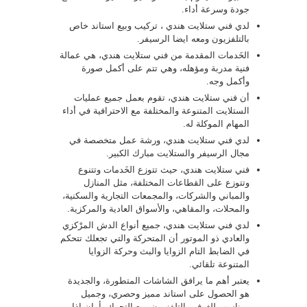
جودة وسرعة أداء.
لدي فني ستلايت هندي ، تركيب وبيع استاند خاص
بالتلفزيون ومعه ايضا الرسيفر.
الخَدمات المقدمة من فني ستلايت هندي، هي عمالة
فنية مدربة ومؤهله، وهي تتم على أكمل صورة
وأكمل وجه.
أن فني ستلايت هندي، تقوم بعمل جميع عمليات
الستلايت المتنوعة والمختلفة مع الاحترافية في أداء
المهام الموكلة له.
لدي فني ستلايت هندي، ورشة عمل متخصصة في
مجال الرسيفر والستلايت مبارك الكبير.
فني ستلايت هندي، حيث تتوزع الخَدمات وتتنوع
وتتوزع على القطاعات المختلفة، مثل المنازل
والمباني والشركات، والمجمعات التجارية والسكنية،
والمحلات، والمقاهي، والأسواق العادية والمركزية.
لدي فني ستلايت هندي، جميع أنواع الدش المرْكزي
والعادي ذو الموتور أن المتحركة والتي تجعلك تتحكم
في الضابط التام الزوايا والبث وحركة الزوايا
المتنوعة تلقائي.
يعتبر أهم ما يرافق الشاشات المتطورة، والجديدة
هو الحصول على استاند مميز وحصري، وجميل
ومناسب للغرف والتلفزيون، مع التحرك بأمان إذا