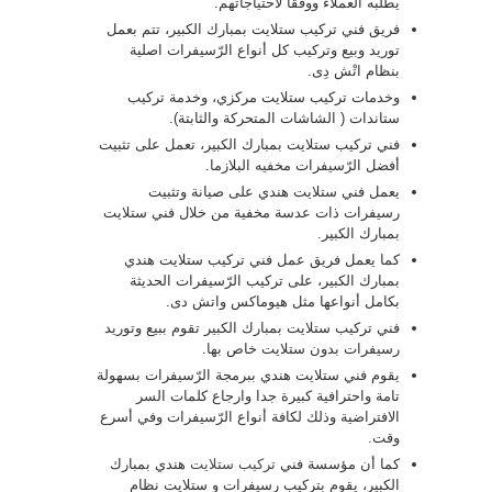
يطلبه العملاء ووفقا لاحتياجاتهم.
فريق فني تركيب ستلايت بمبارك الكبير، تتم بعمل
توريد وبيع وتركيب كل أنواع الرّسيفرات اصلية
بنظام اتْش دِى.
وخدمات تركيب ستلايت مركزي، وخدمة تركيب
ستاندات ( الشاشات المتحركة والثابتة).
فني تركيب ستلايت بمبارك الكبير، تعمل على تثبيت
أفضل الرّسيفرات مخفيه البلازما.
يعمل فني ستلايت هندي على صيانة وتثبيت
رسيفرات ذات عدسة مخفية من خلال فني ستلايت
بمبارك الكبير.
كما يعمل فريق عمل فني تركيب ستلايت هندي
بمبارك الكبير، على تركيب الرّسيفرات الحديثة
بكامل أنواعها مثل هيوماكس واتش دى.
فني تركيب ستلايت بمبارك الكبير تقوم ببيع وتوريد
رسيفرات بدون ستلايت خاص بها.
يقوم فني ستلايت هندي ببرمجة الرّسيفرات بسهولة
تامة واحترافية كبيرة جدا وارجاع كلمات السر
الافتراضية وذلك لكافة أنواع الرّسيفرات وفي أسرع
وقت.
كما أن مؤسسة فني
تركيب ستلايت
هندي بمبارك
الكبير، يقوم بتركيب رسيفرات و ستلايت نظام