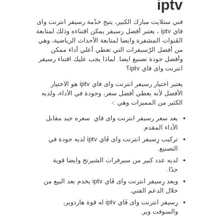
iptv
فني ستلايت مبارك الكبير، يتيح خدْمة رسيفر انترنت واى
فاي iptv ، يعتبر أفضل رسيفر يمكن اقتناءه وذلك لمتابعة
القَنوات المشفرة وايضا لمتابعة الأحداث الرياضية، وهي
من أفضل الرّسيفرات التي تعطي أعلي أداء ممكن
وأفضل جودة تصنيع ايضا. لماذا يجب عليك اقتناء رسيفر
انترنت واى فاي iptv؟
يعتبر اختيار رسيفر انترنت واى فاي iptv هو الاختيار
الأفضل لأنه يعطي أفضل سعر، وجودة في الأداء، ولديه
الكثير من المميزات وهي :-
يعد سعر رسيفر انترنت واى فاي سعره جيد مقابل
الأداء المقدم.
تركيب رِسيفر انترنت واى فَاي iptv لديه جودة في
التصنيع.
لديه عدد كبير من سيرفرات الشيرنج وايضا قوية
جدًا.
ويعد رِسيفر انترنت واى فَاي iptv يخدم بعد البيع من
خلال الدعم الفني.
رِسيفر انترنت واى فَاي iptv له قوة هاردوير،
والسوفت وير.