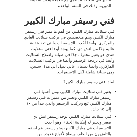
الدورية، وذلك في السنة الواحدة.
فني رسيفر مبارك الكبير
فني ستلايت مبارك الكبير، من أهم ما يميز فني رسيفر
مبارك الكبير، وهم متخصصين في تركيب ستلايت العادي
والمركزي، وأيضا أحْدث الرّسيفرات والتي تعد بتقنية
عالية جدًا من اتش دي، كما يوجد أيضا فني ستلايت
هندي هو يعتبر محترف جدًا في صيانة واصلاح الستلايت
وأيضا في برمجة الرسيفر وأيضا في تركيب الستلايت
المرْكزي، وايضا بضمان عالي يصِل الي مدة سنتين،
وهي صيانة شاملة لكل الرّسيفرات.
لماذا فني رسيفر مبارك الكبير؟
يعتبر فني ستلايت مبارك الكبير، ومن أهمها فني
رسيفر مبارك الكبير، ويعتبر من مميزات فني رسيفر
مبارك الكبير، بَيع وتركيب الرسيفر والذي يبدأ من ١٠
إلي ١٥ د.ك.
فني ستلايت مبارك الكبير، يوجد رسيفر اتش دي
صغير ويعتبر له إمكانية الخفاء، وهو أحدث
الرّسيفرات في مبارك الكبير، وهو رسيفر يتم لصقه
بالتلفزيون من الخلف ويصلح لأنواع عديدة من