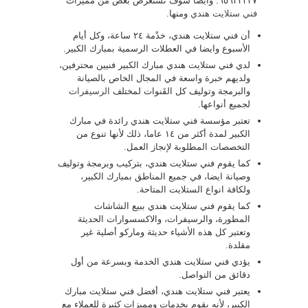
٦٥٦٢٢٣٣٧. وأيضا سوف نستعرض بعض من مميزات
فني ستلايت هندي
ومنها.
أن فني ستلايت هندي، خدْمة ٢٤ ساعة، وكل أيام
الأسبوع وايضا في العطلات الرسمية بمبارك الكبير.
لدي فني ستلايت هندي مبارك الكبير فنيين محترفين،
ولديهم خبرة واسعة في المجال الخاص بالصيانة
والبرمجة وتوليف كل القَنوات لمختلف
الرسيفرات
لجميع أنواعها.
تعتبر مؤسسة فني ستلايت هندي رائدة في مبارك
الكبير لمدة أكثر من ١٤ عاما، ذلك لأنها تنوع من
التخصصات المطلوبة لإنجاز العمل.
كما يقوم فني ستلايت هندي، بتركيب وبرمجة وتوليف
وصيانة ايضا، في جميع المناطق بمبارك الكبير،
ولكافة انواع الستلايت المتاحة.
كما يقوم فني ستلايت هندي ببيع الشاشات
المطورة، والرسيفرات، والاكسسوارات الحديثة
وتعتبر كل هذه الأشياء حديثة وماركو أصلية غير
مقلدة.
يؤدي فني ستلايت هندي الخدمة وبسرعة من أول
دقائق من التواصل.
يعتبر فني ستلايت هندي، أفضل فني ستلايت مبارك
الكبير، لأنه يقوم بخدمات ومميزات كثيرة للعملاء مع