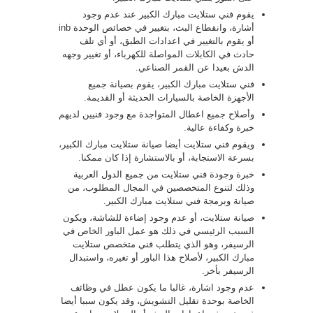
يقوم فني ستلايت مبارك الكبير عند عدم وجود
أشارة، وانقطاع البث، بتغيير في خصائص الوحدة inb
أو يقوم بالتغيير في اعدادات الطبق، أو أي تلف
حادث في الكابلات المواصلة للكهرباء، أو تغيير وجهه
الدش بعيدا عن القمر الصناعي.
فني ستلايت مبارك الكبير، يقوم بصيانة جميع
الأجهزة الخاصة بالسيارات الحديثة أو القديمة.
وأصلاح جميع اعطال المتواجدة مع وجود فنيين لديهم
خبرة وكفاءة عالية.
ويقوم فني ستلايت أيضا صيانة ستلايت مبارك الكبير،
بسرعة الاستجابة، أو بالاستشارة إذا كان ممكنا.
خبرة وجودة فني ستلايت من جميع الدول العربية
وذلك لتنوع المتخصصين في المجال المطلوب، من
صيانة وبرمجة فني ستلايت مبارك الكبير.
صيانة ستلايت، أو عدم وجود إضاءة للشاشة، ويكون
السبب الرئيسي في ذلك هو عمل الباور الخاص في
الرسيفر، وهو الذي يتطلب فني متخصص ستلايت
مبارك الكبير، لأصلاح هذا الباور أو تغيره، واستبدال
الرسيفر بأخر.
عدم وجود اشارة، غالبا ما يكون عطل في وظائف
الخاصة بوحدة تقليل التشويش، وقد يكون سببا أيضا