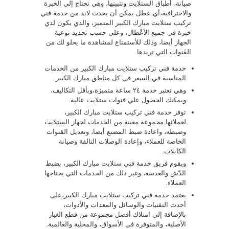
صيانة، أطباق الستلايت وتثبيتها، وهي تحتاج إلي الخبرة
والاحترافية،أي عطل يمكن أن يحدث لابد من خدمة فني
تركيب ستلايت مبارك الكبير المتميز، والذي يكون لدي
خبرة في جميع الأعْطال، وعلي حسب تحديد نوعية
الجهاز أيضا، وذلك للأستمتاع لمشاهدة ما يحلو لك من
القَنوات التي تريدها
.
خدمة فني تركيب ستلايت مبارك الكبير من الخدمات
المناسبة في السعر في كل مناطق مبارك الكبير.
وهي تعتبر خدمة ٢٤ ساعة متميزة،وبأقل التكاليف،
ويمكنك الحصول علي قنوات ستلايت عالية.
توفر خدمة فني تركيب ستلايت مبارك الكبير،
لعملائها مجموعة معينة من الخدمات لجهاز الستلايت
وضبطه، واعادة ضبط المصنع أيضا، وتعديل القنوات
الخاصة للعملاء، وإعادة الوصلات التالفة وصيانة
الكابلات.
ويقوم فريق خدمة
فني ستلايت
مبارك الكبير، بضبط
الدّش والعدسة، وغير ذلك من الخدمات التي يحتاجها
العملاء.
يعتمد خدمة فني تركيب ستلايت مبارك الكبير،على
أحدث التقنيات والوسائل والمعدات والأدوات،
بالإضافة إلي امتلاك أفضل مجموعة من قطع الغيار
الأصلية، والمتوفرة في الأسواق، والمحلية والعالمية.