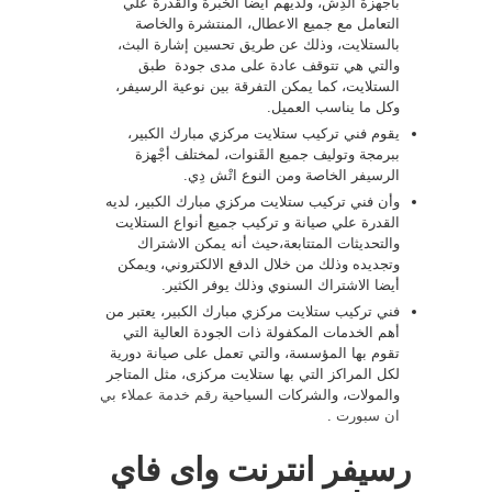
بأجهزة الدِش، ولديهم أيضا الخبرة والقدرة علي
التعامل مع جميع الاعطال، المنتشرة والخاصة
بالستلايت، وذلك عن طريق تحسين إشارة البث،
والتي هي تتوقف عادة على مدى جودة طبق
الستلايت، كما يمكن التفرقة بين نوعية الرسيفر،
وكل ما يناسب العميل.
يقوم فني تركيب ستلايت مركزي مبارك الكبير،
ببرمجة وتوليف جميع القَنوات، لمختلف أجْهزة
الرسيفر الخاصة ومن النوع اتْش دِي.
وأن فني تركيب ستلايت مركزي مبارك الكبير، لديه
القدرة علي صيانة و تركيب جميع أنواع الستلايت
والتحديثات المتتابعة،حيث أنه يمكن الاشتراك
وتجديده وذلك من خلال الدفع الالكتروني، ويمكن
أيضا الاشتراك السنوي وذلك يوفر الكثير.
فني تركيب ستلايت مركزي مبارك الكبير، يعتبر من
أهم الخدمات المكفولة ذات الجودة العالية التي
تقوم بها المؤسسة، والتي تعمل على صيانة دورية
لكل المراكز التي بها ستلايت مركزى، مثل المتاجر
والمولات، والشركات السياحية
رقم خدمة عملاء بي
ان سبورت
.
رسيفر انترنت واى فاي