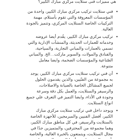
هي مميزات فنى ستلايت مركزي مبارك الكبير؟
فني ستلايت تركيب مركزي مبارك الكبير، واحدة من
المؤسسات المعروفة والتي تقوم بأستلام، مهمة
التركيبات الخاصة الستلايت المركزي، وتتميز بالجودة
العالية.
تركيب مركزي مبارك الكبير، يقُدم أيضا عروضه
وخدماته للعمارات الحديثة، والمنشآت الإدارية والتي
تسمي بالعمارات والمباني التجارية، والسياحية،
والفنادق والمولات، والسوبر ماركت…الخ. والمباني
الصّناعية والمؤسسات الضخمة، وايضا معامل
متنوعة.
أن فني تركيب ستلايت مركزي مبارك الكبير، يوجد
به مجموعة من الفنّيين، والذين يقدمون الحلول
لجميع المشاكل الخاصة بالصيانة والاصلاحات،
والرسيفر والستلايت، والعمل بكل دقة وسرعة
وجودة في الأداء، وايضا التميز في التعرف علي جميع
انواع الستلايت.
ويوجد داخل فني تركيب ستلايت مركزي مبارك
الكبير، أفضل الفنيين والمبرمجين، للأجهزة الخاصة
بالستلايت والرسيفر، في كل مناطق مبارك الكبير،
وهما مجموعة من المحترفين، والمتميزين جدًا في
مجال الستلايت، ويتمتعون بالخبرة العالية، والخاصة