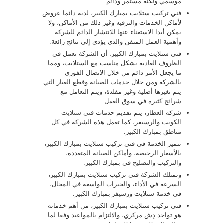
موسمي ولكنه مستمر ودائم.
فني تركيب ستلايت بمبارك الكبير، لديه دائما عروض
لأماكن الخدمات والترفيه وغير ذلك من الأماكن، ولا
يمكن أبدا الاستغناء عنها للانتشار الدائم للشركة
وأهمية العمل المتقن والذي يؤدي إلي نتائج رائعة.
فني ستلايت بمبارك الكبير، أن الشركة تعمل في
الظروف العادية بشكل مناسب مع الستلايت، ومما
ما يجعل الأمر دائم من خلال الاتصال الفوري
بالشركة ومن خلال خدمات الصيانة وقطع الغيار التي
يتم تغيرها أصلية وغير مقلدة، ويتم التعامل مع
شرائح كثيرة في سوق العمل.
شركة العطار، يتم تقديم خدمات
فني ستلايت
الكويت
والرسيفر، كما تعمل هذه الشركة في كل
مناطق بمبارك الكبير.
تتميز الخدمة في فني تركيب ستلايت بمبارك الكبير،
بالأسعار الرخيصة، وأماكن الصيانة المتعددة،
والتركيب والتصليح في بمبارك الكبير.
وتمتلك الشركة فني تركيب ستلايت بمبارك الكبير،
السرعة في الأداء، والخبرات الواسعة في المجال،
في خدمة ستلايت ورسيفر بمبارك الكبير.
فني تركيب ستلايت بمبارك الكبير، من أهم خدماته
هو تواجد دِش مركزي، والالتزام بالمواعيد وفقا لما