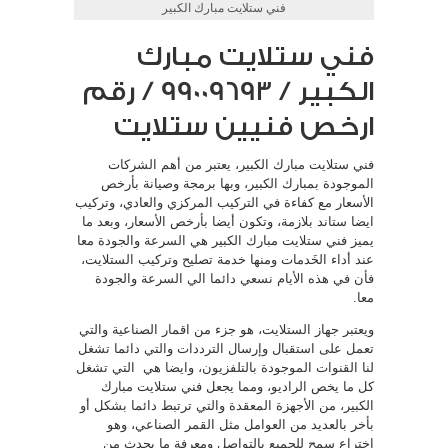
فني ستلايت مبارك الكبير
فني ستلايت مبارك
الكبير / 99009693 / رقم
ارخص فنيين ستلايت
فني ستلايت مبارك الكبير، يعتبر من أهم الشركات
الموجودة بمبارك الكبير، وبها برمجة وصيانة بأرخص
الأسعار مع كفاءة في التركيب المركزي والعادي، وتركيب
ايضا ستاند بلازمة، وتكون أيضا بأرخص الأسعار، وبعد ما
يميز فني ستلايت مبارك الكبير هي السرعة والجودة معا
عند أداء الخَدمات ومنها خدمة تصليح وتركيب الستلايت،
فأن في هذه الأيام نسعي دائما الي السرعة والجودة
معا.
ويعتبر جهاز الستلايت، هو جزء من اقمار الصناعية والتي
تعمل على استقبال وإرسال الترددات والتي دائما تشغل
لنا القنوات الموجودة بالتلفزيون، وايضا هي التي تشغل
كل ما يخص الراديو، ومما يجعل فني ستلايت مبارك
الكبير، من الأجهزة المعقدة والتي ترتبط دائما بشكل أو
بأخر بالعديد من العوامل مثل القمر الصناعي، وهو
اختراع سمح للجميع بالتواصل ومعرفة ما يحدث من