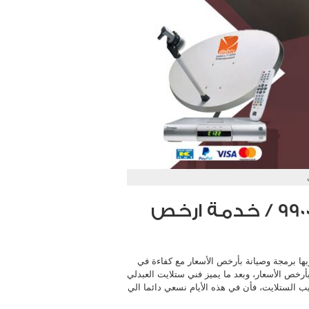
فني ستلايت العبدلي / 99009693 / خدمة ارخص
بها برمجة وصيانة بأرخص الأسعار مع كفاءة في
أرخص الأسعار، وبعد ما يميز فني ستلايت العبدلي
يب الستلايت، فأن في هذه الأيام نسعي دائما الي