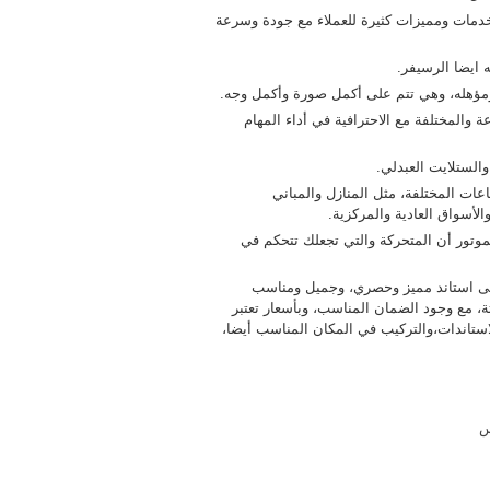
بخدمات ومميزات كثيرة للعملاء مع جودة وسرعة
 ايضا الرسيفر.
ومؤهله، وهي تتم على أكمل صورة وأكمل وجه.
والمختلفة مع الاحترافية في أداء المهام
لستلايت العبدلي.
ات المختلفة، مثل المنازل والمباني
لأسواق العادية والمركزية.
موتور أن المتحركة والتي تجعلك تتحكم في
على استاند مميز وحصري، وجميل ومناسب
ة، مع وجود الضمان المناسب، وبأسعار تعتبر
استاندات،والتركيب في المكان المناسب أيضا،
س