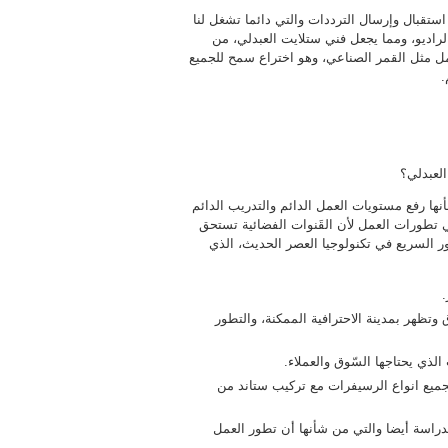
استقبال وإرسال الترددات والتي دائما تشغل لنا
راديو، ومما يجعل فني ستلايت العبدلي، من
امل مثل القمر الصناعي، وهو اختراع سمح للجميع
.
لعبدلي؟
نها رفع مستويات العمل الدائم والتدريب الدائم
 تطورات العمل لأن القَنوات الفضائية تستحق
ر السريع في تكنولوجيا العصر الحديث، الذي
 وتظهر بمدينة الاحترافية الممكنة، والتطور
لذي يحتاجها السّوق والعملاء.
جميع انواع الرسيفرات مع تركيب ستاند من
لدراسة أيضا والتي من شأنها أن تطور العمل