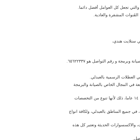
والتي تجعل كل العوامل أفضل دائما.
لقَنوات المشفرة والعادية.
ي ستلايت هندي،
من أهم ما يميز فني ستلايت هندي هو أنه يقدم كافة الخَدمات من صيانة وبرمجة و رقم التواصل هو ٦٥٦٢٢٣٣٧.
ة في المجال الخاص بالصيانة والبرمجة
تعتبر مؤسسة فني ستلايت هندي رائدة في العبدلي لمدة أكثر من ١٤ عاما، ذلك لأنها تنوع من التخصصات
في جميع المناطق بالعبدلي، ولكافة انواع
 والاكسسوارات الحديثة وتعتبر كل هذه
صل.