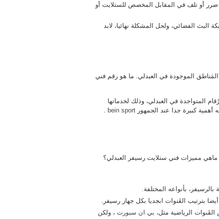
ضرر أو تلف في المقابل المخصص للستلايت أو
 البث الفضائي، ولحل المشكلة نهائيا، لابد
لمَناطق الموجودة في العبدلي. ما هو رقم فني
99009 ، ويعتبر هو من أهم ارْقام المتواجدة في العبدلي، وذلك لخدماتها
ه أهمية كبيرة جدا عند الجمهور
bein sport
.
 ماهي مميزات فني ستلايت رسيفر العبدلي؟
 بالرسيفر، بأنواعه المختلفة.
يضا بترتيب القَنوات ابجديا بكل جهاز رسيفر.
القَنوات الرياضية مثل،
بي ان سبورت
، ولكن