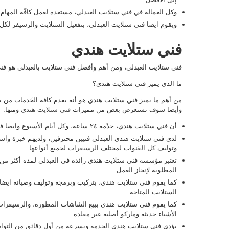
وكل العمالة في فني ستلايت العبدلي، مستعدة لعمل كافّة المهام 
ويقوم ايضا فني ستلايت العبدلي، بتفعيل الستلايت والرسيفر لكل ا
فني ستلايت هندي
فني ستلايت العبدلي، ومن أهم وأفضل فني ستلايت بالعبدلي هو فن
ما الذي يميز فني ستلايت هندي؟
وأيضا سوف نستعرض بعض من مميزات
فني ستلايت هندي
ومنها.
أن فني ستلايت هندي، خدْمة ٢٤ ساعة، وكل أيام الأسبوع وايضا في العطلات الرسمية بالعبدلي.
لدي فني ستلايت هندي العبدلي فنيين محترفين، ولديهم خبرة واسع
وتوليف كل القَنوات لمختلف
الرسيفرات
لجميع أنواعها.
المطلوبة لإنجاز العمل.
كما يقوم فني ستلايت هندي، بتركيب وبرمجة وتوليف وصيانة ايضا، 
الستلايت المتاحة.
كما يقوم فني ستلايت هندي ببيع الشاشات المطورة، والرسيفرات،
الأشياء حديثة وماركو أصلية غير مقلدة.
يؤدي فني ستلايت هندي الخدمة وبسرعة من أول دقائق من التوا