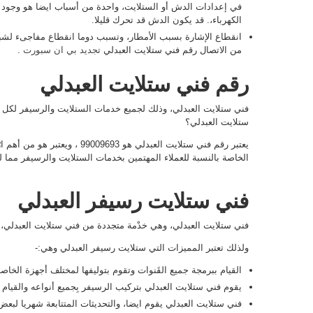
في إعدادات الدش أو الستلايت، واحدة من أسباب ايضا هو وجود 
الكهرباء،. قد يكون الدش قد تحرك قليلا.
انقطاع الإشارة بسبب الأمطار، وتسبب دوما انقطاع مفاجىء لشبكة
من الاتصال رقم فني ستلايت العبدلي
تجديد بي ان سبورت
.
رقم فني ستلايت العبدلي
فني ستلايت العبدلي، وذلك لجميع خدمات الستلايت والرسيفر لكل ا
ستلايت العبدلي؟
يعتبر رقم فني ستلايت العبدلي هو 693
الخاصة بالنسبة للعملاء المهتمين بخدمات الستلايت والرسيفر مما ل
فني ستلايت رسيفر العبدلي
فني ستلايت العبدلي، وهي خدْمة متجددة من فني ستلايت العبدلي،
ولذلك تعتبر المميزات التي ستلايت رسيفر العبدلي وهي:-
القيام ببرمجة جميع القَنوات وتقوم بتوليفها لمختلف أجهزة الخاصة
يقوم فني ستلايت العبدلي بتركيب الرسيفر بِجميع أنواعه والقيام أ
فني ستلايت العبدلي يقوم ايضا، والتحديثات المتتابعة شهريا لبعض 