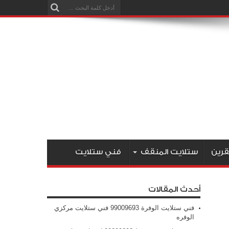
قرين
ستلايت المنقف
فني ستلايت
أحدث المقالات
فني ستلايت الوفرة 99009693 فني ستلايت مركزي
الوفره