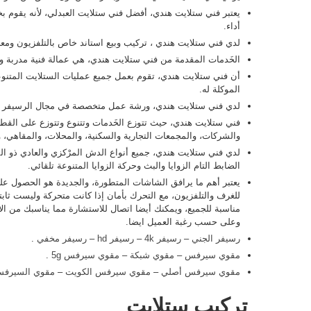
يعتبر فني ستلايت هندي، أفضل فني ستلايت العبدلي، لأنه يقوم 
أداء.
لدي فني ستلايت هندي ، تركيب وبيع استاند خاص بالتلفزيون ومعه
الخَدمات المقدمة من فني ستلايت هندي، هي عمالة فنية مدربة 
أن فني ستلايت هندي، تقوم بعمل جميع عمليات الستلايت المتنوعة 
الموكلة له.
لدي فني ستلايت هندي، ورشة عمل متخصصة في مجال الرسيفر وا
فني ستلايت هندي، حيث تتوزع الخَدمات وتتنوع وتتوزع على القطاع
والشركات، والمجمعات التجارية والسكنية، والمحلات، والمقاهي، وا
لدي فني ستلايت هندي، جميع أنواع الدش المرْكزي والعادي ذو ال
الضابط التام الزوايا والبث وحركة الزوايا المتنوعة تلقائي.
يعتبر أهم ما يرافق الشاشات المتطورة، والجديدة هو الحصول 
للغرف والتلفزيون، مع التحرك بأمان إذا كانت متحركة وليست ثابت
مناسبة للجميع، ويمكنك أيضا اتصال للاستشارة مما يناسبك من ال
وعلى حسب رغبة العميل ايضا.
رسيفر الجني
–
رسيفر 4k
–
رسيفر hd
–
رسيفر مخفي
.
مقوي سيرفس
–
مقوي شبكة
–
مقوي سيرفس 5g
.
مقوي سيرفس أصلي
–
مقوي سيرفس الكويت
–
مقوي السيرف
تركيب ستلايت