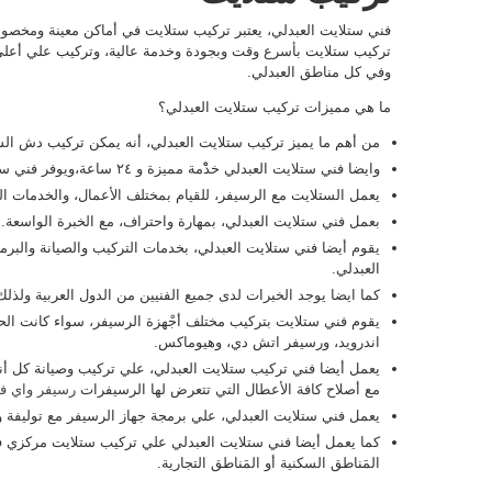
فني ستلايت العبدلي، يعتبر تركيب ستلايت في أماكن معينة ومخصو
تركيب ستلايت بأسرع وقت وبجودة وخدمة عالية، وتركيب علي أعلي 
وفي كل مناطق العبدلي.
ما هي مميزات تركيب ستلايت العبدلي؟
من أهم ما يميز تركيب ستلايت العبدلي، أنه يمكن تركيب دش الس
وايضا فني ستلايت العبدلي خدْْمة مميزة و ٢٤ ساعة،ويوفر فني ستلايت هندي على مدار الساعة وبدون عطلات.
يعمل الستلايت مع الرسيفر، للقيام بمختلف الأعمال، والخدمات الت
بعمل فني ستلايت العبدلي، بمهارة واحتراف، مع الخبرة الواسعة.
يقوم أيضا فني ستلايت العبدلي، بخدمات التركيب والصيانة والبرم
العبدلي.
كما ايضا يوجد الخبرات لدى جميع الفنيين من الدول العربية ولذلك
يقوم فني ستلايت بتركيب مختلف أجْهزة الرسيفر، سواء كانت الحدي
اندرويد، ورسيفر اتش دي، وهيوماكس.
يعمل أيضا فني تركيب ستلايت العبدلي، علي تركيب وصيانة كل أ
مع أصلاح كافة الأعطال التي تتعرض لها الرسيفرات
رسيفر واي ف
يعمل فني ستلايت العبدلي، علي برمجة جهاز الرسيفر مع توليفة 
كما يعمل أيضا فني ستلايت العبدلي علي تركيب ستلايت مركزي 
المَناطق السكنية أو المَناطق التجارية.