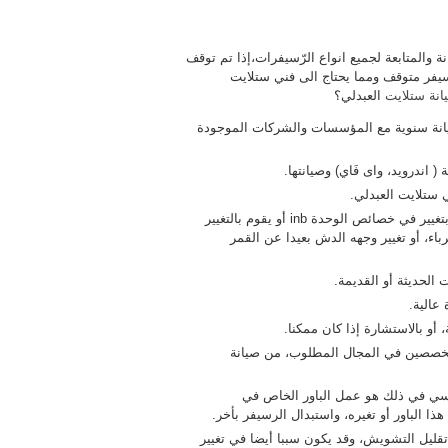
ة والمتابعة لجميع انواع الرّسيفرات،إذا تم توقف
يفر متوقف ومما يحتاج الى فني ستلايت
انة ستلايت
العبدلي؟
يانة سنوية مع المؤسسات والشركات الموجودة
 اندرويد، واى فَاي) وصيانتها.
 ستلايت العبدلي.
يقوم فني ستلايت العبدلي عند عدم وجود أشارة، وانقطاع البث، بتغيير في خصائص الوحدة inb أو يقوم بالتغيير
اء، أو تغيير وجهه الدش بعيدا عن القمر
 الحديثة أو القديمة.
عالية.
أو بالاستشارة إذا كان ممكنا.
متخصصين في المجال المطلوب، من صيانة
يسي في ذلك هو عمل الباور الخاص في
 الباور أو تغيره، واستبدال الرسيفر بأخر.
ليل التشويش، وقد يكون سببا أيضا في تغيير