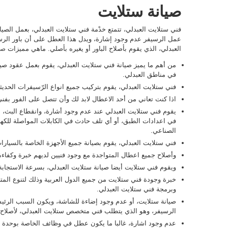
صيانة ستلايت
فني ستلايت العبدلي، تتمتع خدْمة فني ستلايت العبدلي، بعمل الصيان
عمل الرسيفر عدم وجود إشارة، ويدل هذا العطل على أن باور الرس
العبدلي، الذي يقوم بأصلاح الباور أو يغيره بأصلي. ماهي مميزات
صي
من أهم ما يميز صيانة فني ستلايت العبدلي، يقوم بعمل عقود ص
في مناطق العبدلي.
فني ستلايت العبدلي، يقوم بتركيب جميع انواع الرّسيفرات الحديثة (
اذا كنت تعاني من أحد الاعطال لابد لك وأن تتصل على الفور بفني
في اعدادات الطبق، أو أي تلف حادث في الكابلات المواصلة للكهرب
الصناعي.
فني ستلايت العبدلي، يقوم بصيانة جميع الأجهزة الخاصة بالسيارات
وأصلاح جميع اعطال المتواجدة مع وجود فنيين لديهم خبرة وكفاءة 
ويقوم فني ستلايت أيضا صيانة ستلايت العبدلي، بسرعة الاستجابة، 
خبرة وجودة فني ستلايت من جميع الدول العربية وذلك لتنوع ال
وبرمجة فني ستلايت العبدلي.
صيانة ستلايت، أو عدم وجود إضاءة للشاشة، ويكون السبب الرئ
الرسيفر، وهو الذي يتطلب فني متخصص ستلايت العبدلي، لأصلاح هذا
عدم وجود اشارة، غالبا ما يكون عطل في وظائف الخاصة بوحدة تق