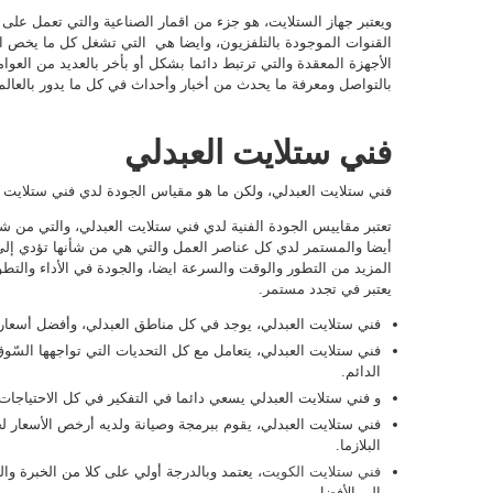
ويعتبر جهاز الستلايت، هو جزء من اقمار الصناعية والتي تعمل على 
القنوات الموجودة بالتلفزيون، وايضا هي التي تشغل كل ما يخص ال
الأجهزة المعقدة والتي ترتبط دائما بشكل أو بأخر بالعديد من العو
بالتواصل ومعرفة ما يحدث من أخبار وأحداث في كل ما يدور بالعالم
فني ستلايت العبدلي
فني ستلايت العبدلي، ولكن ما هو مقياس الجودة لدي فني ستلايت ا
تعتبر مقاييس الجودة الفنية لدي فني ستلايت العبدلي، والتي من شأ
أيضا والمستمر لدي كل عناصر العمل والتي هي من شأنها تؤدي إلي
المزيد من التطور والوقت والسرعة ايضا، والجودة في الأداء والتطو
يعتبر في تجدد مستمر.
فني ستلايت العبدلي، يوجد في كل مناطق العبدلي، وأفضل أسعار.
فني ستلايت العبدلي، يتعامل مع كل التحديات التي تواجهها السّوق
الدائم.
و فني ستلايت العبدلي يسعي دائما في التفكير في كل الاحتياجات ا
فني ستلايت العبدلي، يقوم ببرمجة وصيانة ولديه أرخص الأسعار ل
البلازما.
فني ستلايت الكويت
، يعتمد وبالدرجة أولي على كلا من الخبرة وا
إلى الأفضل.