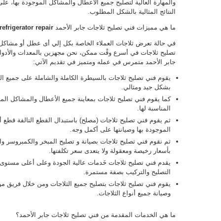
والمهارة العالية لتصليح جميع الأعطال والمشاكل الموجودة بها، 
النتائج المثالية بالشكل المطلوب.
ما هي مميزات فني تصليح ثلاجات جابر الأحمد
refrigerator repair
في حالة تعرض ثلاجات العملاء الخاصة بكل إلي أى عطل أو مشاكل
تصليح ثلاجات في أسرع وقْت ممكن، نحن مجهزين بالمعدات والأدوا
جابر الأحمد متمرس في عمله ومتميز في تقديم الآتي:
يقوم فني تصليح ثلاجات بالسيطرة الكاملة والشاملة على جميع ال
بشكل جيد ومثالي.
كما يقوم فني تصليح ثلاجات بمعاينة جميع الأعطال والمشاكل الموج
المناسبة لها.
ثم يقوم فني تصليح ثلاجات (مصلح) باستبدال القطع التالفة قطع
الموجودة بها وصيانتها على أكمل وجه.
ثم نقوم فني تصليح ثلاجات بصيانة و تصليح المبخر والكمبروسر وال
بأسعار رخيصة ومعقولة ولا يتعدى سعر تكلفتها.
يقدم فني تصليح ثلاجات خَدمات عالية الجودة وعلى أعلى مستوى م
التصليح والتركيب بصفة مستمرة.
يقوم فني تصليح ثلاجات بتصليح جميع الثلاجات ومن خلال فريق من
وصيانة جميع أنواع الثلاجات.
ما هي الخدمات المقدمة من فني تصليح ثلاجات جابر الأحمد؟