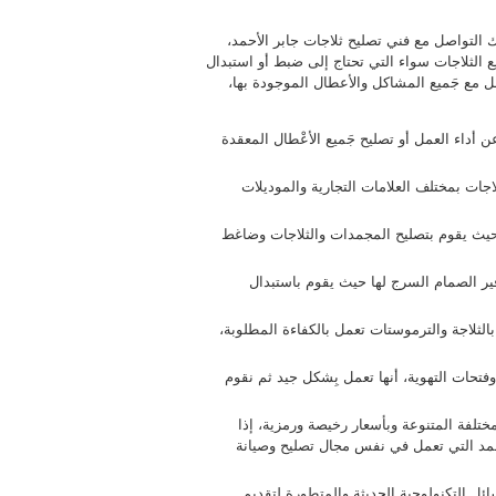
التواصل مع فني تصليح ثلاجات جابر الأحمد،
لثلاجات سواء التي تحتاج إلى ضبط أو استبدال
مل مع جَميع المشاكل والأعطال الموجودة بها،
أداء العمل أو تصليح جَميع الأعْطال المعقدة
اجات بمختلف العلامات التجارية والموديلات
يث يقوم بتصليح المجمدات والثلاجات وضاغط
وفير الصمام السرج لها حيث يقوم باستبدال
الثلاجة والترموستات تعمل بالكفاءة المطلوبة،
فتحات التهوية، أنها تعمل بِشكل جيد ثم نقوم
ختلفة المتنوعة وبأسعار رخيصة ورمزية، إذا
حمد التي تعمل في نفس مجال تصليح وصيانة
ئل التكنولوجية الحديثة والمتطورة لتقديم