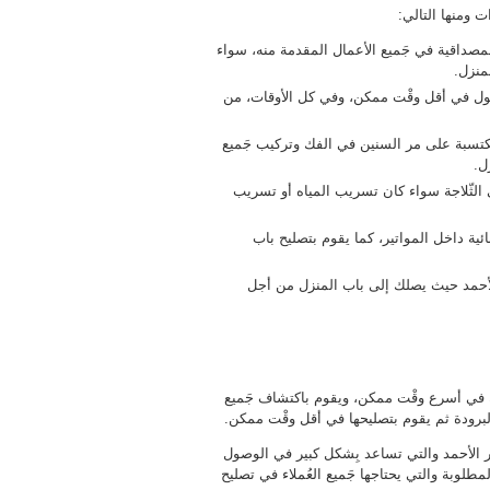
ت ومنها التالي:
المصداقية في جَميع الأعمال المقدمة منه، سواء
منزل.
صول في أقل وقْت ممكن، وفي كل الأوقات، من
مكتسبة على مر السنين في الفك وتركيب جَميع
ل.
الثّلاجة سواء كان تسريب المياه أو تسريب
ية داخل المواتير، كما يقوم بتصليح باب
لأحمد حيث يصلك إلى باب المنزل من أجل
في أسرع وقْت ممكن، ويقوم باكتشاف جَميع
لبرودة ثم يقوم بتصليحها في أقل وقْت ممكن.
بر الأحمد والتي تساعد بِشكل كبير في الوصول
لوبة والتي يحتاجها جَميع العُملاء في تصليح