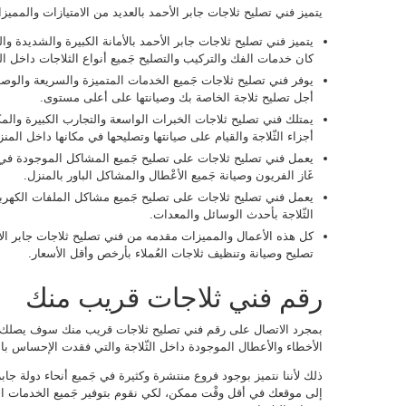
يتميز فني تصليح ثلاجات جابر الأحمد بالعديد من الامتيازات والمميزا
يتميز فني تصليح ثلاجات جابر الأحمد بالأمانة الكبيرة والشديدة و
كان خدمات الفك والتركيب والتصليح جَميع أنواع الثلاجات داخل ال
يوفر فني تصليح ثلاجات جَميع الخدمات المتميزة والسريعة والو
أجل تصليح ثلاجة الخاصة بك وصيانتها على أعلى مستوى.
يمتلك فني تصليح ثلاجات الخبرات الواسعة والتجارب الكبيرة وال
أجزاء الثّلاجة والقيام على صيانتها وتصليحها في مكانها داخل المنز
يعمل فني تصليح ثلاجات على تصليح جَميع المشاكل الموجودة في 
غَاز الفريون وصيانة جَميع الأعْطال والمشاكل الباور بالمنزل.
يعمل فني تصليح ثلاجات على تصليح جَميع مشاكل الملفات الكهربائ
الثّلاجة بأحدث الوسائل والمعدات.
كل هذه الأعمال والمميزات مقدمه من فني تصليح ثلاجات جابر ا
تصليح وصيانة وتنظيف ثلاجات العُملاء بأرخص وأقل الأسعار.
رقم فني ثلاجات قريب منك
بمجرد الاتصال على رقم فني تصليح ثلاجات قريب منك سوف يصلك 
الأخطاء والأعطال الموجودة داخل الثّلاجة والتي فقدت الإحساس با
ذلك لأننا نتميز بوجود فروع منتشرة وكثيرة في جَميع أنحاء دولة جا
إلى موقعك في أقل وقْت ممكن، لكي نقوم بتوفير جَميع الخدمات المط