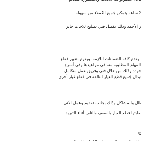
فني تصليح ثلاجات و فريزرات متواجد بصفة مستمرة على مدار 24 ساعة يتمكن جَميع العُملاء من سهولة
ر الأحمد وذَلك بفضل فني تصليح ثلاجات جابر
 يقدم كافة الضمانات اللازمة، ويقوم بتغيير قطع
 والمهام المطلوبة منه في مواعيدها وفي أسرع
جودة وذَلك من خلال فني وفريق عمل متكامل
تبدال جَميع قطع الغيار التالفة في قطع غيار أخرى
ْطال والمشاكل وذَلك بجانب تقديم وعمل الآتي:
ابتها قطع الغيار بالضعف والتلف أثناء التبريد