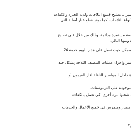
ز بـ تصليح جَميع الثلاجات ولديه الخبرة والكفاءة
نواع الثلاجات، كما يوفر قطع غيار أصلية التي
صفة مستمرة ودائمة، وذَلك من خلال فني تصليح
منها التالي:
يقوم فني تصليح ثلاجات بأعمال التصليح والصيانة في أسرع وقْت ممكن حيث نعمل على مَدار اليوم خدمة 24
مر وإجراء عمليات التنظيف الثلاجه بِشكل جيد
داخل المواسير الناقلة لغاز الفريون أو
لموجودة على الترموستات.
دة شحنها مرة أخرى، كي تعمل بالكفاءة
 ممتاز ومتمرس في جَميع الأعمال والخدمات
؟