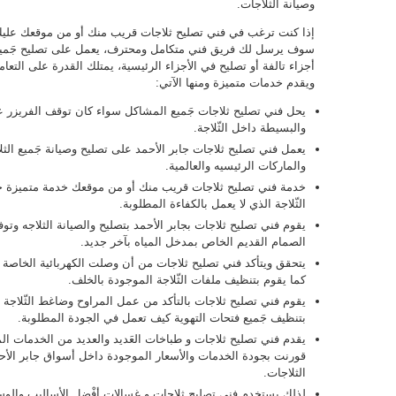
وصيانة الثلاجات.
إذا كنت ترغب في فني تصليح ثلاجات قريب منك أو من موقعك عليك 
سوف يرسل لك فريق فني متكامل ومحترف، يعمل على تصليح جَميع ا
أجزاء تالفة أو تصليح في الأجزاء الرئيسية، يمتلك القدرة على التعا
ويقدم خدمات متميزة ومنها الآتي:
يحل فني تصليح ثلاجات جَميع المشاكل سواء كان توقف الفريزر عن 
والبسيطة داخل الثّلاجة.
يعمل فني تصليح ثلاجات جابر الأحمد على تصليح وصيانة جَميع الثل
والماركات الرئيسيه والعالمية.
خدمة فني تصليح ثلاجات قريب منك أو من موقعك خدمة متميزة ح
الثّلاجة الذي لا يعمل بالكفاءة المطلوبة.
يقوم فني تصليح ثلاجات بجابر الأحمد بتصليح والصيانة الثلاجه وت
الصمام القديم الخاص بمدخل المياه بآخر جديد.
يتحقق ويتأكد فني تصليح ثلاجات من أن وصلت الكهربائية الخاصة ب
كما يقوم بتنظيف ملفات الثّلاجة الموجودة بالخلف.
يقوم فني تصليح ثلاجات بالتأكد من عمل المراوح وضاغط الثّلاجة و
بتنظيف جَميع فتحات التهوية كيف تعمل في الجودة المطلوبة.
يقدم فني تصليح ثلاجات و طباخات العَديد والعديد من الخدمات الم
قورنت بجودة الخدمات والأسعار الموجودة داخل أسواق جابر الأ
الثلاجات.
لذلك يستخدم فني تصليح ثلاجات و غسالات أفْضل الأساليب والوسا