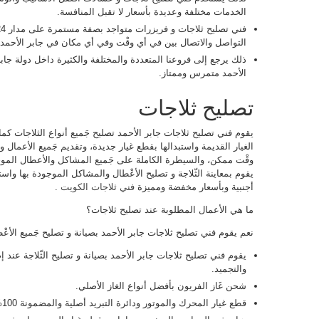
الخدمات مختلفة وعديدة بأسعار لا تقبل المنافسة.
التواصل والاتصال بين في أي وقْت وفي أي مكان في جابر الأحمد.
ذلك يرجع إلى فروعنا المتعددة والمختلفة والكثيرة داخل دولة جاب
الأحمد متمرس وممتاز.
تصليح ثلاجات
يقوم فني تصليح ثلاجات جابر الأحمد تصليح جَميع أنواع الثلاجات كما
الغيار القديمة واستبدالها بقطع غيار جديدة، وتقديم جَميع الأعمال
وقْت ممكن، والسيطرة الكاملة على جَميع المشاكل والأعطال المو
يقوم بمعاينة الثّلاجة و تصليح الأعْطال والمشاكل الموجودة بها واس
أجنبية وبأسعار مخفضة ومميزة
فني ثلاجات الكويت
.
ما هي الأعمال المطلوبة عند تصليح ثلاجات؟
نعم يقوم فني تصليح ثلاجات جابر الأحمد بصيانة و تصليح جَميع الأع
يقوم فني تصليح ثلاجات جابر الأحمد بصيانة و تصليح الثّلاجة عند إص
والتجميد.
شحن غَاز الفريون بأفضل أنواع الغاز الأصلي.
قطع غيار المحرك والموتور ودائرة التبريد أصلية والمضمونة 100%.