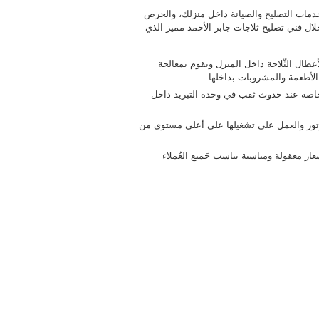
خدمات التصليح والصيانة داخل منزلك، والحرص
ال فني تصليح ثلاجات جابر الأحمد مميز الذي
طال الثّلاجة داخل المنزل ويقوم بمعالجة
الأطعمة والمشروبات بداخلها.
لخاصة عند حدوث ثقب في وحدة التبريد داخل
تور والعمل على تشغيلها على أعلى مستوى من
ار معقولة ومناسبة تناسب جَميع العُملاء