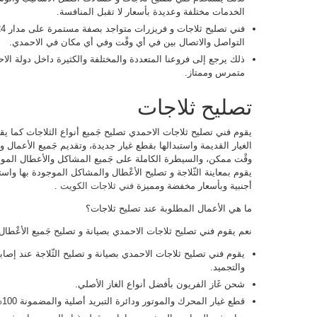
الخدمات مختلفة وعديدة بأسعار لا تقبل المنافسة.
التواصل والاتصال بين في أي وقْت وفي أي مكان في الاحمدي.
ذلك يرجع إلى فروعنا المتعددة والمختلفة والكثيرة داخل دولة ال
متمرس وممتاز.
تصليح ثلاجات
يقوم فني تصليح ثلاجات الاحمدي تصليح جَميع أنواع الثلاجات كما يق
الغيار القديمة واستبدالها بقطع غيار جديدة، وتقديم جَميع الأعمال
وقْت ممكن، والسيطرة الكاملة على جَميع المشاكل والأعطال المو
يقوم بمعاينة الثّلاجة و تصليح الأعْطال والمشاكل الموجودة بها واس
أجنبية وبأسعار مخفضة ومميزة
فني ثلاجات الكويت
.
ما هي الأعمال المطلوبة عند تصليح ثلاجات؟
نعم يقوم فني تصليح ثلاجات الاحمدي بصيانة و تصليح جَميع الأعْطا
يقوم فني تصليح ثلاجات الاحمدي بصيانة و تصليح الثّلاجة عند إصابته
والتجميد.
شحن غَاز الفريون بأفضل أنواع الغاز الأصلي.
قطع غيار المحرك والموتور ودائرة التبريد أصلية والمضمونة 100%.