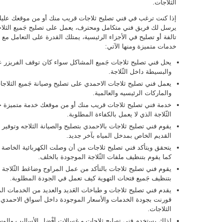
الثلاجات.
إذا كنت ترغب في فني تصليح ثلاجات قريب منك أو من موقعك عليك
يرسل لك فريق فني متكامل ومحترف، يعمل على تصليح جَميع الثلاج
تالفة أو تصليح في الأجزاء الرئيسية، يمتلك القدرة على التعامل مع
خدمات متميزة ومنها الآتي:
يحل فني تصليح ثلاجات جَميع المشاكل سواء كان توقف الفريزر عن 
والبسيطة داخل الثّلاجة.
يعمل فني تصليح ثلاجات الاحمدي على تصليح وصيانة جَميع الثلاجات
والماركات الرئيسيه والعالمية.
خدمة فني تصليح ثلاجات قريب منك أو من موقعك خدمة متميزة ح
الثّلاجة الذي لا يعمل بالكفاءة المطلوبة.
يقوم فني تصليح ثلاجات بالاحمدي بتصليح والصيانة الثلاجه وتوفي
القديم الخاص بمدخل المياه بآخر جديد.
يتحقق ويتأكد فني تصليح ثلاجات من أن وصلت الكهربائية الخاصة ب
كما يقوم بتنظيف ملفات الثّلاجة الموجودة بالخلف.
يقوم فني تصليح ثلاجات بالتأكد من عمل المراوح وضاغط الثّلاجة و
بتنظيف جَميع فتحات التهوية كيف تعمل في الجودة المطلوبة.
يقدم فني تصليح ثلاجات و طباخات العَديد والعديد من الخدمات الم
قورنت بجودة الخدمات والأسعار الموجودة داخل أسواق الاحمدي
الثلاجات.
لذلك يستخدم فني تصليح ثلاجات و غسالات أفْضل الأساليب والوسا