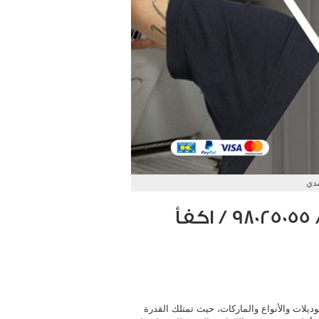
مدي
فني تصليح ثلاجات الاحمدي / 98025055 / اكفأ
ديلات والأنواع والماركات، حيث تمتلك القدرة