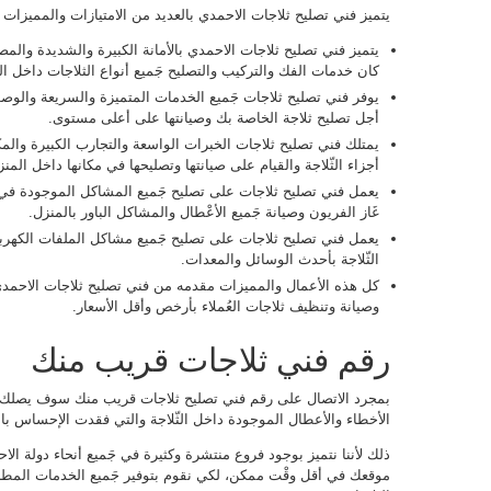
يتميز فني تصليح ثلاجات الاحمدي بالعديد من الامتيازات والمميزات و
يتميز فني تصليح ثلاجات الاحمدي بالأمانة الكبيرة والشديدة والم
كان خدمات الفك والتركيب والتصليح جَميع أنواع الثلاجات داخل ال
يوفر فني تصليح ثلاجات جَميع الخدمات المتميزة والسريعة والو
أجل تصليح ثلاجة الخاصة بك وصيانتها على أعلى مستوى.
يمتلك فني تصليح ثلاجات الخبرات الواسعة والتجارب الكبيرة وال
أجزاء الثّلاجة والقيام على صيانتها وتصليحها في مكانها داخل المنز
يعمل فني تصليح ثلاجات على تصليح جَميع المشاكل الموجودة في 
غَاز الفريون وصيانة جَميع الأعْطال والمشاكل الباور بالمنزل.
يعمل فني تصليح ثلاجات على تصليح جَميع مشاكل الملفات الكهربائ
الثّلاجة بأحدث الوسائل والمعدات.
كل هذه الأعمال والمميزات مقدمه من فني تصليح ثلاجات الاحمد
وصيانة وتنظيف ثلاجات العُملاء بأرخص وأقل الأسعار.
رقم فني ثلاجات قريب منك
بمجرد الاتصال على رقم فني تصليح ثلاجات قريب منك سوف يصلك 
الأخطاء والأعطال الموجودة داخل الثّلاجة والتي فقدت الإحساس با
ذلك لأننا نتميز بوجود فروع منتشرة وكثيرة في جَميع أنحاء دولة ا
موقعك في أقل وقْت ممكن، لكي نقوم بتوفير جَميع الخدمات المطلوبة