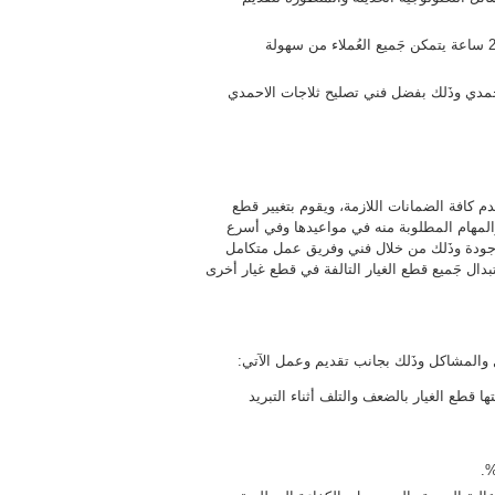
فني تصليح ثلاجات و فريزرات متواجد بصفة مستمرة على مدار 24 ساعة يتمكن جَميع العُملاء من سهولة
احمدي وذَلك بفضل فني تصليح ثلاجات الاحمدي
دم كافة الضمانات اللازمة، ويقوم بتغيير قطع
 والمهام المطلوبة منه في مواعيدها وفي أسرع
جودة وذَلك من خلال فني وفريق عمل متكامل
تبدال جَميع قطع الغيار التالفة في قطع غيار أخرى
ل والمشاكل وذَلك بجانب تقديم وعمل الآتي:
ا قطع الغيار بالضعف والتلف أثناء التبريد