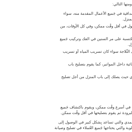
منها التالي:
صداقية في جَميع الأعمال المقدمة منه، سواء
منزل.
صول في أقل وقْت ممكن، وفي كل الأوقات، من
مكتسبة على مر السنين في الفك وتركيب جَميع
ل.
الثّلاجة سواء كان تسريب المياه أو تسريب
ية داخل المواتير، كما يقوم بتصليح باب
ي حيث يصلك إلى باب المنزل من أجل تصليح
في أسرع وقْت ممكن، ويقوم باكتشاف جَميع
لبرودة ثم يقوم بتصليحها في أقل وقْت ممكن.
لاحمدي والتي تساعد بِشكل كبير في الوصول إلى
 والتي يحتاجها جَميع العُملاء في تصليح وصيانة