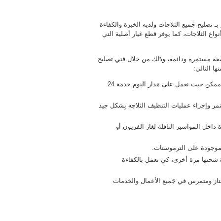
 تصليح جَميع الثلاجات ولديه الخبرة والكفاءة
نواع الثلاجات، كما يوفر قطع غيار أصلية التي
صفة مستمرة ودائمة، وذَلك من خلال فني تصليح
ا التالي:
يقوم فني تصليح ثلاجات بأعمال التصليح والصيانة في أسرع وقْت ممكن حيث نعمل على مَدار اليوم خدمة 24
مر وإجراء عمليات التنظيف الثلاجه بِشكل جيد
داخل المواسير الناقلة لغاز الفريون أو
لموجودة على الترموستات.
دة شحنها مرة أخرى، كي تعمل بالكفاءة
تاز ومتمرس في جَميع الأعمال والخدمات