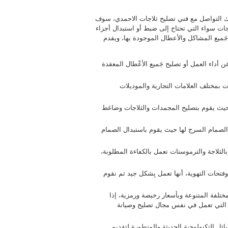
 التواصل مع فني تصليح ثلاجات الاحمدي، سوف
ات سواء التي تحتاج إلى ضبط أو استبدال أجزاء
 جَميع المشاكل والأعطال الموجودة بها، ويقدم
أداء العمل أو تصليح جَميع الأعْطال المعقدة
 بمختلف العلامات التجارية والموديلات
يث يقوم بتصليح المجمدات والثلاجات وضاغط
ر الصمام السرج لها حيث يقوم باستبدال الصمام
الثلاجة والترموستات تعمل بالكفاءة المطلوبة،
فتحات التهوية، أنها تعمل بِشكل جيد ثم نقوم
ختلفة المتنوعة وبأسعار رخيصة ورمزية، إذا
 التي تعمل في نفس مجال تصليح وصيانة
ئل التكنولوجية الحديثة والمتطورة لتقديم