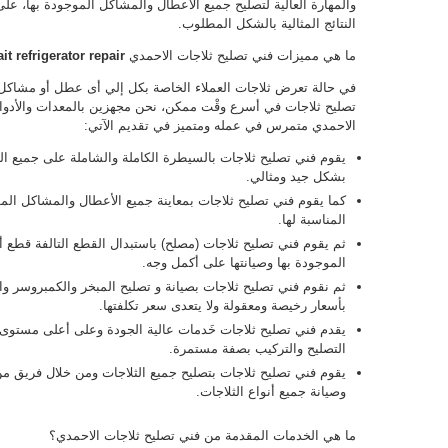
والمهارة العالية لتصليح جميع الأعطال والمشاكل الموجودة بها، 
النتائج المثالية بالشكل المطلوب.
ما هي مميزات فني تصليح ثلاجات الاحمدي
it refrigerator repair
في حالة تعرض ثلاجات العملاء الخاصة بكل إلي أى عطل أو مشاكل
تصليح ثلاجات في أسرع وقْت ممكن، نحن مجهزين بالمعدات والأدوا
الاحمدي متمرس في عمله ومتميز في تقديم الآتي:
يقوم فني تصليح ثلاجات بالسيطرة الكاملة والشاملة على جميع ال
بشكل جيد ومثالي.
كما يقوم فني تصليح ثلاجات بمعاينة جميع الأعطال والمشاكل الموج
المناسبة لها.
ثم يقوم فني تصليح ثلاجات (مصلح) باستبدال القطع التالفة قطع
الموجودة بها وصيانتها على أكمل وجه.
ثم نقوم فني تصليح ثلاجات بصيانة و تصليح المبخر والكمبروسر وال
بأسعار رخيصة ومعقولة ولا يتعدى سعر تكلفتها.
يقدم فني تصليح ثلاجات خَدمات عالية الجودة وعلى أعلى مستوى م
التصليح والتركيب بصفة مستمرة.
يقوم فني تصليح ثلاجات بتصليح جميع الثلاجات ومن خلال فريق من
وصيانة جميع أنواع الثلاجات.
ما هي الخدمات المقدمة من فني تصليح ثلاجات الاحمدي؟