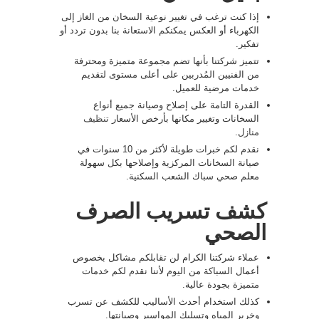
إذا كنت ترغب في تغيير نوعية السخان من الغاز إلى
الكهرباء أو العكس يمكنكم الاستعانة بنا بدون تردد أو
تفكير.
تتميز شركتنا بأنها تضم مجموعة متميزة ومحترفة
من الفنيين المُدربين على أعلى مستوى لتقديم
خدمات مرضية للعميل.
القدرة التامة على إصلاح وصيانة جميع أنواع
السخانات وتغيير مكانها بأرخص الأسعار
تنظيف
منازل
.
نقدم لكم خبرات طويلة لأكثر من 10 سنوات في
صيانة السخانات المركزية وإصلاحها بكل سهولة
معلم صحي سباك الشعب السكنية.
كشف تسريب الصرف
الصحي
عملاء شركتنا الكرام لن تقابلكم مشاكل بخصوص
أعمال السباكة من اليوم لأننا نقدم لكم خدمات
متميزة بجودة عالية.
كذلك استخدام أحدث الأساليب للكشف عن تسرب
وخرير المياه وتسليك المواسير وصيانتها.