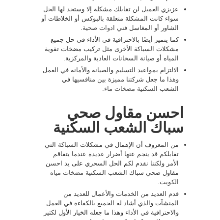
عزيزي العميل لن تقابلك مشكلة إلا وستجد لها الحل
سواء كانت المشكلة متعلقة بالبوكس أو الخلاطات أو
الشاور أو المغاسل
فني ادوات صحية
.
كما يتميز أيضًا بالاحترافية في الأداء في حل جميع
مشكلات السباكة الأخرى مثل تركيب مضخات تقوية
المياه أو صيانة السخانات العادية والمركزية.
الالتزام بمواعيد التسليم والصيانة والأمانة في العمل
وهذا ما جعل شركتنا مميزة بين منافسيها في
الشعب السكنية
مضخات ماء
.
احسن مقاول صحي
سباك الشعب السكنية
من المعروف أن الإهمال في مشكلات السباكة التي
تقابلكم قد ينجم عنها أضرار عديدة عندما يتفاقم
الأمر ولكننا نقدم لكم الحل السحري على يد احسن
مقاول صحي سباك الشعب السكنية
مضخات مياه
الكويت
.
قدم العديد من الخدمات والأعمال للعديد من
المنشآت والذي أشاد له الجميع بالكفاءة في العمل
والاحترافية في الأداء وهذا ما جعله الخيار الأول لكثير