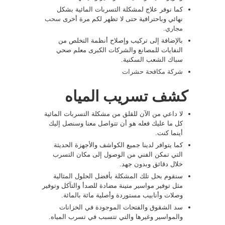
كما نوفر علاج لمشكلة التسربات المائية بشكل
نهائي وباحترافية حتى لا تظهر لكم مرة أخرى
سحب
مجاري
.
بالإضافة إلى تركيب وإصلاح أنظمة التخلص من
النفايات للمصانع والشركات الكبرى معلم صحي
سباك الشعب السكنية.
شركة مكافحة حشرات
كشف تسريب المياه
لا داعي من الآن للقلق من مشكلة التسربات المائية
كل ما عليك فعله هو أن تتواصل معنا وسنصل إليك
أينما كنت.
كما يتوافر لدينا جميع الكواشف والأجهزة الحديثة
التي تمكن الفني من الوصول إلى مكان التسرب
خلال دقائق وبدون جهد.
سنقوم بحل تلك المشكلة بأفضل الحلول المثالية
مثل توفير مواسير متينة مضادة للصدأ والتآكل وتوفير
وصلات وأنابيب مستوردة وأصلية مائة بالمائة.
سد الشقوق والفتحات الموجودة في الخزانات
والمواسير وغيرها والتي تتسبب في تسرب المياه.