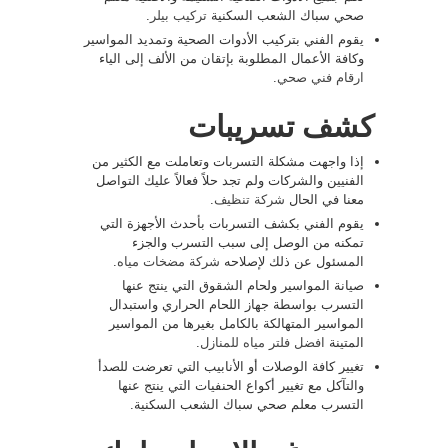
صحي سباك الشعب السكنية
تركيب بيلر
.
يقوم الفني بتركيب الأدوات الصحية وتمديد المواسير
وكافة الأعمال المطلوبة بإتقان من الألف إلى الياء
ارقام فني صحي
.
كشف تسريبات
إذا واجهت مشكلة التسربات وتعاملت مع الكثير من
الفنيين والشركات ولم تجد حلاً فعالاً عليك التواصل
معنا في الحال
شركة تنظيف
.
يقوم الفني بكشف التسربات بأحدث الأجهزة التي
تمكنه من الوصل إلى سبب التسرب والجزء
المسئول عن ذلك لإصلاحه
شركة مضخات مياه
.
صيانة المواسير ولحام الشقوق التي ينتج عنها
التسرب بواسطة جهاز اللحام الحراري واستبدال
المواسير المتهالكة بالكامل بغيرها من المواسير
المتينة
افضل فلتر مياه للمنازل
.
تغيير كافة الوصلات أو الأنابيب التي تعرضت للصدأ
والتآكل مع تغيير أكواع الحنفيات التي ينتج عنها
التسرب معلم صحي سباك الشعب السكنية.