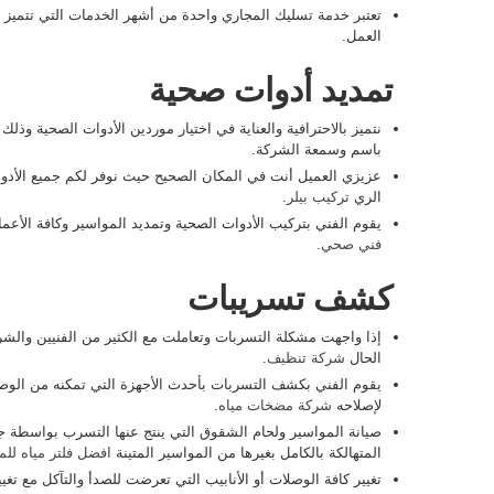
تعتبر خدمة تسليك المجاري واحدة من أشهر الخدمات التي تتميز ب
العمل.
تمديد أدوات صحية
نتميز بالاحترافية والعناية في اختيار موردين الأدوات الصحية وذ
باسم وسمعة الشركة.
عزيزي العميل أنت في المكان الصحيح حيث نوفر لكم جميع الأدو
الري
تركيب بيلر
.
يقوم الفني بتركيب الأدوات الصحية وتمديد المواسير وكافة الأعما
فني صحي
.
كشف تسريبات
إذا واجهت مشكلة التسربات وتعاملت مع الكثير من الفنيين والشركا
الحال
شركة تنظيف
.
يقوم الفني بكشف التسربات بأحدث الأجهزة التي تمكنه من ال
لإصلاحه
شركة مضخات مياه
.
صيانة المواسير ولحام الشقوق التي ينتج عنها التسرب بواسطة جه
المتهالكة بالكامل بغيرها من المواسير المتينة
افضل فلتر مياه للم
تغيير كافة الوصلات أو الأنابيب التي تعرضت للصدأ والتآكل مع تغي