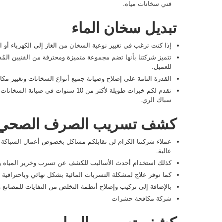
فني سخانات مياه
.
تبديل سخان الماء
إذا كنت ترغب في تغيير نوعية السخان من الغاز إلى الكهرباء أو ال
تتميز شركتنا بأنها تضم مجموعة متميزة ومحترفة من الفنيين ال
للعميل.
القدرة التامة على إصلاح وصيانة جميع أنواع السخانات وتغيير مكا
نقدم لكم خبرات طويلة لأكثر من 10 سنوات
سباك الري.
كشف تسريب الصرف الصحي
عملاء شركتنا الكرام لن تقابلكم مشاكل بخصوص أعمال السباكة م
عالية.
كذلك استخدام أحدث الأساليب للكشف عن تسرب وخرير المياه وت
كما نوفر علاج لمشكلة التسربات المائية بشكل نهائي وباحترافية
بالإضافة إلى تركيب وإصلاح أنظمة التخلص من النفايات للمصان
شركة مكافحة حشرات