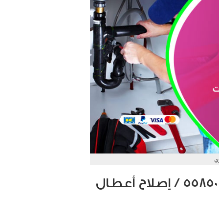
ي
معلم صحي سباك الري / 55850065 / إصلاح أعطال