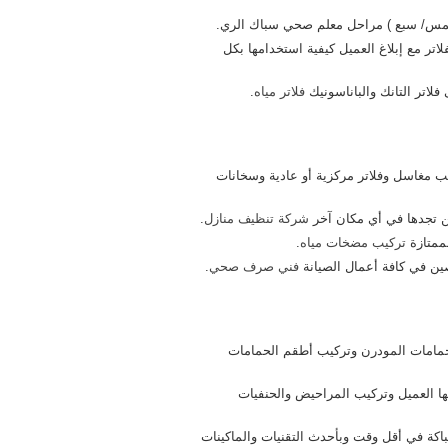
/ خمس/ سبع ) مراحل معلم صحي سباك الري.
لاتر مع إبلاغ العميل كيفية استخدامها بكل
لاتر التانك والباناسونيك
فلاتر مياه
.
يب مغاسل وفلاتر مركزية أو عادية وسخانات
لن تجدها في أي مكان آخر
شركة تنظيف منازل
.
ممتازة
تركيب مضخات مياه
.
ين في كافة أعمال الصيانة
فني صرف صحي
.
مامات المودرن وتركيب أطقم الحمامات
بها العميل وتركيب المراحيض والحنفيات
اكة في أقل وقت وبأحدث التقنيات والماكينات