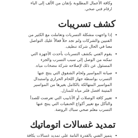
وكافة الأعمال المطلوبة بإتقان من الألف إلى الياء
ارقام فني صحي
.
كشف تسريبات
إذا واجهت مشكلة التسربات وتعاملت مع الكثير من
الفنيين والشركات ولم تجد حلاً فعالاً عليك التواصل
معنا في الحال
شركة تنظيف
.
يقوم الفني بكشف التسربات بأحدث الأجهزة التي
تمكنه من الوصل إلى سبب التسرب والجزء
المسئول عن ذلك لإصلاحه
شركة مضخات مياه
.
صيانة المواسير ولحام الشقوق التي ينتج عنها
التسرب بواسطة جهاز اللحام الحراري واستبدال
المواسير المتهالكة بالكامل بغيرها من المواسير
المتينة
افضل فلتر مياه للمنازل
.
تغيير كافة الوصلات أو الأنابيب التي تعرضت للصدأ
والتآكل مع تغيير أكواع الحنفيات التي ينتج عنها
التسرب معلم صحي سباك الروضة.
تمديد غسالات اتوماتيك
يتميز الفني بالقدرة التامة على
تمديد غسالات
بكافة