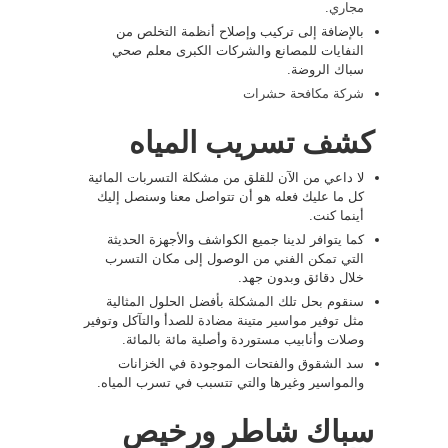
مجاري
.
بالإضافة إلى تركيب وإصلاح أنظمة التخلص من
النفايات للمصانع والشركات الكبرى معلم صحي
سباك الروضة.
شركة مكافحة حشرات
كشف تسريب المياه
لا داعي من الآن للقلق من مشكلة التسربات المائية
كل ما عليك فعله هو أن تتواصل معنا وسنصل إليك
أينما كنت.
كما يتوافر لدينا جميع الكواشف والأجهزة الحديثة
التي تمكن الفني من الوصول إلى مكان التسرب
خلال دقائق وبدون جهد.
سنقوم بحل تلك المشكلة بأفضل الحلول المثالية
مثل توفير مواسير متينة مضادة للصدأ والتآكل وتوفير
وصلات وأنابيب مستوردة وأصلية مائة بالمائة.
سد الشقوق والفتحات الموجودة في الخزانات
والمواسير وغيرها والتي تتسبب في تسرب المياه.
سباك شاطر ورخيص