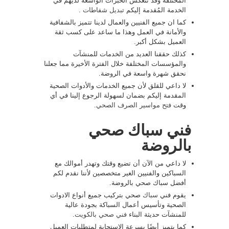
المختلفة وقد تنعكس الخبرات الواسعة لديهم في
الخدمة المُقدمة إليكم
تبديل شفاطات
.
كما ان جميع الفنيين والعمال لدينا تتميز بالشفافية
والأمانة في العمل وهذا ما ساعد على كسب ثقة
العميل بشكل أكبر.
كذلك حققنا العديد من الخدمات للمنشآت
والمؤسسات المختلفة خلال الفترة الأخيرة مما جعلنا
نحقق شهرة واسعة في الروضة.
لا داعي للقلق لأن جميع الخدمات والأدوات الصحية
المقدمة إليكم بضمان لسهولة الرجوع إلينا في أي
وقت
فتح مواسير الصرف الصحي
.
فني سباك صحي
بالروضة
لا داعي من الآن أن تضيع وقتك وتهدر أموالك مع
السباكين والفنيين الغير متخصصين لأننا نقدم لكم
أفضل سباك صحي بالروضة.
يقوم فني
سباك
صحي بتركيب جميع أنواع الادوات
الصحية وتأسيس أعمال السباكة بجودة عالية
للمنشآت حديثة البناء
فني صحي بالكويت
.
كما يتميز أيضًا بسرعة الاستجابة لمتطلبات العميل