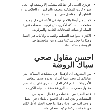
عزيزي العميل لن تقابلك مشكلة إلا وستجد لها الحل
سواء كانت المشكلة متعلقة بالبوكس أو الخلاطات أو
الشاور أو المغاسل
فني ادوات صحية
.
كما يتميز أيضًا بالاحترافية في الأداء في حل جميع
مشكلات السباكة الأخرى مثل تركيب مضخات تقوية
المياه أو صيانة السخانات العادية والمركزية.
الالتزام بمواعيد التسليم والصيانة والأمانة في العمل
وهذا ما جعل شركتنا مميزة بين منافسيها في
الروضة
مضخات ماء
.
احسن مقاول صحي
سباك الروضة
من المعروف أن الإهمال في مشكلات السباكة التي
تقابلكم قد ينجم عنها أضرار عديدة عندما يتفاقم
الأمر ولكننا نقدم لكم الحل السحري على يد احسن
مقاول صحي سباك الروضة
مضخات مياه الكويت
.
قدم العديد من الخدمات والأعمال للعديد من
المنشآت والذي أشاد له الجميع بالكفاءة في العمل
والاحترافية في الأداء وهذا ما جعله الخيار الأول لكثير
من عملاء شركتنا
تركيب سخان ماء
.