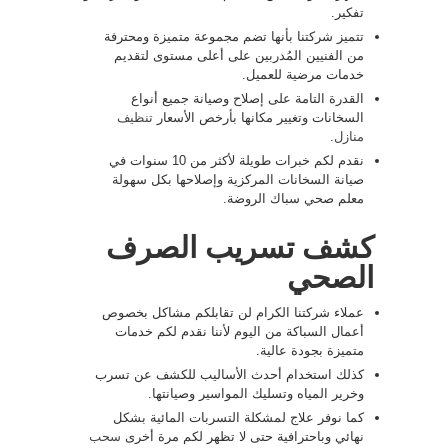
تفكير.
تتميز شركتنا بأنها تضم مجموعة متميزة ومحترفة
من الفنيين المُدربين على أعلى مستوى لتقديم
خدمات مرضية للعميل.
القدرة التامة على إصلاح وصيانة جميع أنواع
السخانات وتغيير مكانها بأرخص الأسعار
تنظيف
منازل
.
نقدم لكم خبرات طويلة لأكثر من 10 سنوات في
صيانة السخانات المركزية وإصلاحها بكل سهولة
معلم صحي سباك الروضة.
كشف تسريب الصرف
الصحي
عملاء شركتنا الكرام لن تقابلكم مشاكل بخصوص
أعمال السباكة من اليوم لأننا نقدم لكم خدمات
متميزة بجودة عالية.
كذلك استخدام أحدث الأساليب للكشف عن تسرب
وخرير المياه وتسليك المواسير وصيانتها.
كما نوفر علاج لمشكلة التسربات المائية بشكل
نهائي وباحترافية حتى لا تظهر لكم مرة أخرى
سحب