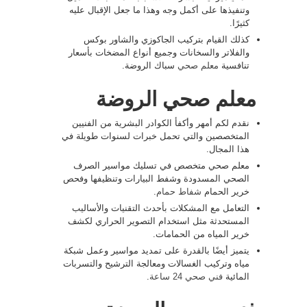
وتنفيذها على أكمل وجه وهذا ما جعل الإقبال عليه
كثيرًا.
كذلك القيام بتركيب الجاكوزي والشاور بوكس
والفلاتر والسخانات وجميع أنواع المضخات بأسعار
تنافسية
معلم صحي
سباك الروضة.
معلم صحي الروضة
نقدم لكم أمهر وأكفأ الكوادر البشرية من الفنيين
المتخصصين والتي تحمل خبرات لسنوات طويلة في
هذا المجال.
معلم صحي متخصص في تسليك مواسير الصرف
الصحي المسدودة وشفط البيارات وتنظيفها وفحص
خرير الحمام
شفاط حمام
.
التعامل مع المشكلات بأحدث التقنيات والأساليب
المستحدثة مثل استخدام التصوير الحراري لكشف
خرير المياه من الحمامات.
يتميز أيضًا بالقدرة على تمديد مواسير وعمل شبكة
مياه وتركيب الغسالات ومعالجة الترشيح والتسربات
المائية
فني صحي 24 ساعة
.