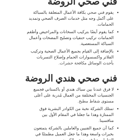
فني صحي الروضة
يقوم
فني صحي
بكافة الأعمال المتعلقة بالسباكة
على أكمل وجه مثل خدمات الصرف الصحي وتمديد
الحمامات.
كما يقوم أيضًا بتركيب السخانات والمراحيض وأطقم
الحمامات تركيب حنفيات وتصليح المضخات وأعمال
السباكة المستعصية.
بالإضافة إلى القيام بجميع الأعمال الصحية وتركيب
الفلاتر واكسسوارات الحمام وإصلاح التسربات
بأحدث الوسائل
مكافحة حشرات
.
فني صحي هندي الروضة
لا فرق عندنا بين سباك هندي أو باكستاني فجميع
الجنسيات المختلفة من العمال مُدربة على أعلى
مستوى
شفاط مطبخ
.
تمتلك الشركة نخبة من الكوادر البشرية فوق
الممتازة وهذا ما جعلنا في المقام الأول بين
منافسينا.
كما أن جميع الفنيين والعاملين بالشركة يتمتعون
بخبرات واسعة وهذا ما جعل العميل مطمئنًا في
التعامل معنا
فني صحي الكويت
.