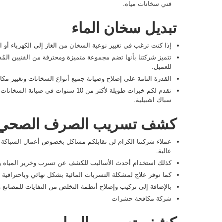
فني سخانات مياه
.
تبديل سخان الماء
إذا كنت ترغب في تغيير نوعية السخان من الغاز إلى الكهرباء أو ال
تتميز شركتنا بأنها تضم مجموعة متميزة ومحترفة من الفنيين ال
للعميل.
القدرة التامة على إصلاح وصيانة جميع أنواع السخانات وتغيير مكا
نقدم لكم خبرات طويلة لأكثر من 10 سنوات
سباك اشبيلية.
كشف تسريب الصرف الصحي
عملاء شركتنا الكرام لن تقابلكم مشاكل بخصوص أعمال السباكة م
عالية.
كذلك استخدام أحدث الأساليب للكشف عن تسرب وخرير المياه وت
كما نوفر علاج لمشكلة التسربات المائية بشكل نهائي وباحترافية
بالإضافة إلى تركيب وإصلاح أنظمة التخلص من النفايات للمصانع
شركة مكافحة حشرات