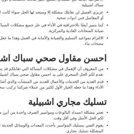
سباك اشبيلية.
عزيزي العميل لن تقابلك مشكلة إلا وستجد لها الحل سواء كانت ا
أو المغاسل
فني ادوات صحية
.
كما يتميز أيضًا بالاحترافية في الأداء في حل جميع مشكلات السبا
صيانة السخانات العادية والمركزية.
الالتزام بمواعيد التسليم والصيانة والأمانة في العمل وهذا ما جع
مضخات ماء
.
احسن مقاول صحي سباك اشبي
من المعروف أن الإهمال في مشكلات السباكة التي تقابلكم قد ينجم
نقدم لكم الحل السحري على يد احسن مقاول صحي سباك اشبيل
قدم العديد من الخدمات والأعمال للعديد من المنشآت والذي أشاد 
الأداء وهذا ما جعله الخيار الأول لكثير من عملاء شركتنا
تركيب سخا
تسليك مجاري اشبيلية
تعتبر مشكلة انسداد البالوعات ومواسير الصرف واحدة من أبرز مش
لكم الحل الأمثل وفي أقل وقت.
يقوم الفني بتسليك المواسير بأحدث المعدات والوسائل الحديثة ا
المشكلة
تسليك مجاري
.