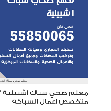
معلم صحي سباك اشبيل
متخصص اعمال السباكه