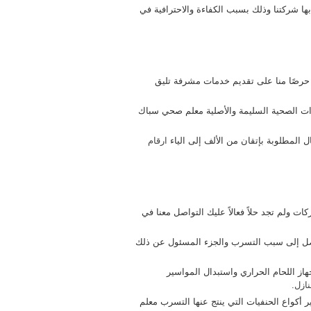
ها شركتنا وذلك بسبب الكفاءة والاحترافية في
لك حرصًا منا على تقديم خدمات مشرفة تليق
ات الصحية السليمة والأصلية معلم صحي سباك
ل المطلوبة بإتقان من الألف إلى الياء
ارقام
ت ولم تجد حلاً فعالاً عليك التواصل معنا في
وصل إلى سبب التسرب والجزء المسئول عن ذلك
از اللحام الحراري واستبدال المواسير
نازل
.
ير أكواع الحنفيات التي ينتج عنها التسرب معلم