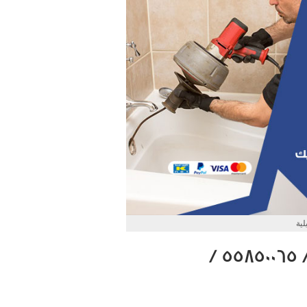
ية
معلم صحي سباك اشبيلية / 55850065 /