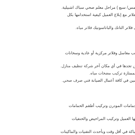
/ خمس/ سبع ) مراحل معلم صحي سباك اشبيلية.
لاتر مع إبلاغ العميل كيفية استخدامها بكل
لاتر التانك والباناسونيك
فلاتر مياه
.
يب مغاسل وفلاتر مركزية أو عادية وسخانات
لن تجدها في أي مكان آخر
شركة تنظيف منازل
.
ممتازة
تركيب مضخات مياه
.
ين في كافة أعمال الصيانة
فني صرف صحي
.
مامات المودرن وتركيب أطقم الحمامات
بها العميل وتركيب المراحيض والحنفيات
اكة في أقل وقت وبأحدث التقنيات والماكينات