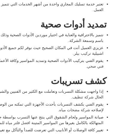
تعتبر خدمة تسليك المجاري واحدة من أشهر الخدمات التي تتميز ب
العمل.
تمديد أدوات صحية
نتميز بالاحترافية والعناية في اختيار موردين الأدوات الصحية وذ
باسم وسمعة الشركة.
عزيزي العميل أنت في المكان الصحيح حيث نوفر لكم جميع الأدو
اشبيلية
تركيب بيلر
.
يقوم الفني بتركيب الأدوات الصحية وتمديد المواسير وكافة الأعما
فني صحي
.
كشف تسريبات
إذا واجهت مشكلة التسربات وتعاملت مع الكثير من الفنيين والشركا
الحال
شركة تنظيف
.
يقوم الفني بكشف التسربات بأحدث الأجهزة التي تمكنه من ال
لإصلاحه
شركة مضخات مياه
.
صيانة المواسير ولحام الشقوق التي ينتج عنها التسرب بواسطة جه
المتهالكة بالكامل بغيرها من المواسير المتينة
افضل فلتر مياه للم
تغيير كافة الوصلات أو الأنابيب التي تعرضت للصدأ والتآكل مع تغي