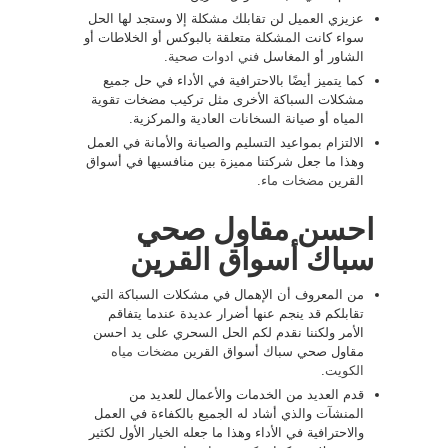
عزيزي العميل لن تقابلك مشكلة إلا وستجد لها الحل
سواء كانت المشكلة متعلقة بالبوكس أو الخلاطات أو
الشاور أو المغاسل
فني ادوات صحية
.
كما يتميز أيضًا بالاحترافية في الأداء في حل جميع
مشكلات السباكة الأخرى مثل تركيب مضخات تقوية
المياه أو صيانة السخانات العادية والمركزية.
الالتزام بمواعيد التسليم والصيانة والأمانة في العمل
وهذا ما جعل شركتنا مميزة بين منافسيها في أسواق
القرين
مضخات ماء
.
احسن مقاول صحي
سباك أسواق القرين
من المعروف أن الإهمال في مشكلات السباكة التي
تقابلكم قد ينجم عنها أضرار عديدة عندما يتفاقم
الأمر ولكننا نقدم لكم الحل السحري على يد احسن
مقاول صحي سباك أسواق القرين
مضخات مياه
الكويت
.
قدم العديد من الخدمات والأعمال للعديد من
المنشآت والذي أشاد له الجميع بالكفاءة في العمل
والاحترافية في الأداء وهذا ما جعله الخيار الأول لكثير