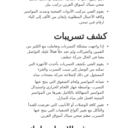
صحي سباك أسواق القرين
تركيب بيلر
.
يقوم الفني بتركيب الأدوات الصحية وتمديد المواسير
وكافة الأعمال المطلوبة بإتقان من الألف إلى الياء
ارقام فني صحي
.
كشف تسريبات
إذا واجهت مشكلة التسربات وتعاملت مع الكثير من
الفنيين والشركات ولم تجد حلاً فعالاً عليك التواصل
معنا في الحال
شركة تنظيف
.
يقوم الفني بكشف التسربات بأحدث الأجهزة التي
تمكنه من الوصل إلى سبب التسرب والجزء
المسئول عن ذلك لإصلاحه
شركة مضخات مياه
.
صيانة المواسير ولحام الشقوق التي ينتج عنها
التسرب بواسطة جهاز اللحام الحراري واستبدال
المواسير المتهالكة بالكامل بغيرها من المواسير
المتينة
افضل فلتر مياه للمنازل
.
تغيير كافة الوصلات أو الأنابيب التي تعرضت للصدأ
والتآكل مع تغيير أكواع الحنفيات التي ينتج عنها
التسرب معلم صحي سباك أسواق القرين.