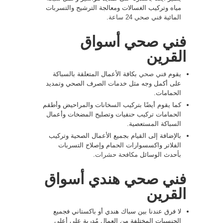
مياه وتركيب الغسالات ومعالجة الترشيح والتسربات
المائية
فني صحي 24 ساعة
.
فني صحي أسواق
القرين
يقوم
فني صحي
بكافة الأعمال المتعلقة بالسباكة
على أكمل وجه مثل خدمات الصرف الصحي وتمديد
الحمامات.
كما يقوم أيضًا بتركيب السخانات والمراحيض وأطقم
الحمامات تركيب حنفيات وتصليح المضخات وأعمال
السباكة المستعصية.
بالإضافة إلى القيام بجميع الأعمال الصحية وتركيب
الفلاتر واكسسوارات الحمام وإصلاح التسربات
بأحدث الوسائل
مكافحة حشرات
.
فني صحي هندي أسواق
القرين
لا فرق عندنا بين سباك هندي أو باكستاني فجميع
الجنسيات المختلفة من العمال مُدربة على أعلى