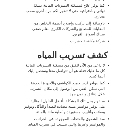
كما نوفر علاج لمشكلة التسربات المائية بشكل
نهائي وباحترافية حتى لا تظهر لكم مرة أخرى
سحب
مجاري
.
بالإضافة إلى تركيب وإصلاح أنظمة التخلص من
النفايات للمصانع والشركات الكبرى معلم صحي
سباك أسواق القرين.
شركة مكافحة حشرات
كشف تسريب المياه
لا داعي من الآن للقلق من مشكلة التسربات المائية
كل ما عليك فعله هو أن تتواصل معنا وسنصل إليك
أينما كنت.
كما يتوافر لدينا جميع الكواشف والأجهزة الحديثة
التي تمكن الفني من الوصول إلى مكان التسرب
خلال دقائق وبدون جهد.
سنقوم بحل تلك المشكلة بأفضل الحلول المثالية
مثل توفير مواسير متينة مضادة للصدأ والتآكل وتوفير
وصلات وأنابيب مستوردة وأصلية مائة بالمائة.
سد الشقوق والفتحات الموجودة في الخزانات
والمواسير وغيرها والتي تتسبب في تسرب المياه.