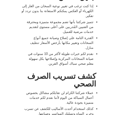
إذا كنت ترغب في تغيير نوعية السخان من الغاز إلى
الكهرباء أو العكس يمكنكم الاستعانة بنا بدون تردد أو
تفكير.
تتميز شركتنا بأنها تضم مجموعة متميزة ومحترفة
من الفنيين المُدربين على أعلى مستوى لتقديم
خدمات مرضية للعميل.
القدرة التامة على إصلاح وصيانة جميع أنواع
السخانات وتغيير مكانها بأرخص الأسعار
تنظيف
منازل
.
نقدم لكم خبرات طويلة لأكثر من 10 سنوات في
صيانة السخانات المركزية وإصلاحها بكل سهولة
معلم صحي سباك أسواق القرين.
كشف تسريب الصرف
الصحي
عملاء شركتنا الكرام لن تقابلكم مشاكل بخصوص
أعمال السباكة من اليوم لأننا نقدم لكم خدمات
متميزة بجودة عالية.
كذلك استخدام أحدث الأساليب للكشف عن تسرب
وخرير المياه وتسليك المواسير وصيانتها.