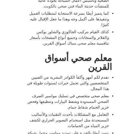
الصحية وتأسيس أعمال السباكة بجودة عالية
للمنشآت حديثة البناء
فني صحي بالكويت
.
كما يتميز أيضًا بسرعة الاستجابة لمتطلبات العميل
وتنفيذها على أكمل وجه وهذا ما جعل الإقبال عليه
كثيرًا.
كذلك القيام بتركيب الجاكوزي والشاور بوكس
والفلاتر والسخانات وجميع أنواع المضخات بأسعار
تنافسية
معلم صحي
سباك أسواق القرين.
معلم صحي أسواق
القرين
نقدم لكم أمهر وأكفأ الكوادر البشرية من الفنيين
المتخصصين والتي تحمل خبرات لسنوات طويلة في
هذا المجال.
معلم صحي متخصص في تسليك مواسير الصرف
الصحي المسدودة وشفط البيارات وتنظيفها وفحص
خرير الحمام
شفاط حمام
.
التعامل مع المشكلات بأحدث التقنيات والأساليب
المستحدثة مثل استخدام التصوير الحراري لكشف
خرير المياه من الحمامات.
يتميز أيضًا بالقدرة على تمديد مواسير وعمل شبكة