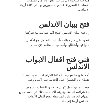
هذا كله ستجده في شركتنا نظرًا لأنه من السمات
الأساسية المعروفة عننا والمشهورين بها في كافة أرجاء
الاندلس.
فتح بيبان الاندلس
إن
فتح بيبان
الاندلس أصبح أكثر سلاسة مع شركتنا.
فنحن على خبرة بالغة بأساليب التعامل مع الأقفال
بأنواعها وأشكالها وأحجامها المختلفة
فتح بيبان
.
فني فتح اقفال الابواب
الاندلس
أهم ما يهمنا هو رضا عملائنا الكرام لذلك نحن نعطيك
ضمان تام للحصول على الخدمة على أكمل وجه.
وهذا يتم من خلال كوادر فنية من الشباب يتسمون
بالاحترافية البالغة نوفرهم لك لمساندتك في تنفيذ جميع
المهام الخاصة بك والمرتبطة بفتح أقفال الأبواب
الاندلس أو ما إلى ذلك.