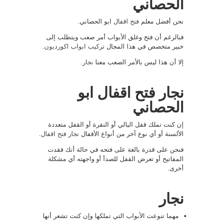
الحصاني
نحن أفضل معلم
فتح اقفال
ابو الحصاني.
فبالرغم أن فتح وغلق الأبواب أمر صعب ويتطلب إلى
خبير متخصص في هذا المجال
تركيب ابواب اكورديون
.
إلا أن هذا ليس بالأمر الصعب معنا
نجار
.
نجار فتح اقفال ابو
الحصاني
إن كنت تملك قفل اليالي أو النقرة أو القفل متعددة
الألسنة أو أي نوع آخر من أنواع الأقفال
نجار فتح اقفال
.
فنحن على قدرة بالغة على فتحه في حالة أنك فقدت
المفاتيح أو تعرض القفل للصدأ أو واجهته أي مشكلة
أخرى.
نجار
مهما تنوعت الأبواب التي تملكها وإن كنت تشعر أنها