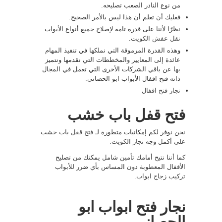
من نوع النادر الصعب تصليحه.
فعليك أن تعلم أن هذا ليس بالأمر الصحيح.
نظرًا لأننا على قدرة تامة لإصلاح جميع أنواع الأبواب
نقل عفش الكويت
.
وهذه القدرة المرموقة التي نملكها في تنفيذ المهام
عائدة إلى المعايير والمخططات التي نقدمها ونتميز
بها عن باقي الشركات الأخرى التي تعمل في المجال
ذاته فتح اقفال الأبواب ابو الحصاني.
نجار فتح اقفال
فتح قفل باب خشب
نحن نوفر لكم إمكانيات متطورة لـ
فتح قفل باب خشب
على أكمل وجه
نجار الكويت
.
كما أننا نتيح أمامك تأمين شامل يمكنك من تصليح
الأقفال المعطوبة دون المساس بأي ضرر للأبواب
تركيب زجاج ابواب
.
نجار فتح ابواب ابو
الحصاني