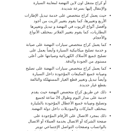
أو كراج متنقل اون لاين النهضة لمعاينة السيارة
والإنتقال إليها بسرعة شديدة.
حيث يعمل كراج متخصص على خدمة تبديل الإطارات
الأربع وتغييرها، كما يقوم بتغيير الزيت من أجود
وأفضل أنْواع الزيوت في النهضة و تبديل وتغييرها
البطاريات، كما يقوم بتغيير الفلاتر بمختلف الأنواع
والأحجام.
كما يعمل كراج متخصص سيارات النهضة على صيانة
و خدمة تصليح ميكانيكية السيارة وأيضاً يعمل على
تصليح جَميع الأسلاك الكهربائية وصيانتها على أعلى
مستوى من الجودة والدقة.
كما يعمل كراج متخصص سيارات النهضة على تصليح
وصِيانة جَميع المكيفات الموْجودة داخل السيارة
وأيضاً تبديل وتغيير قطع الغيار المستهلكة والتالفة
بقطع غيار جديدة.
ذلك عن طريق كراج متخصص النهضة حيث يقدم
خدمة على مدار اليوم وطوال 24 ساعة لجميع
وتصليح وصِيانة جَميع الأعطال الموْجودة بالسّيارة
بمختلف الماركات والموديلات داخل دولة النهضة.
ذلك بمجرد الاتصال على الأرقام الموْجودة على
صفحة الشركة أو الاتصال بخدمة العملاء أو الاتصال
بالواتساب وصفحات التواصل الإجتماعي تويتر