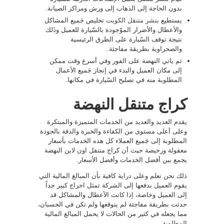
بدون الحاجة إلى الذهاب إلى ورش ومراكز الصيانة.
يستطيع
بنشر متنقل الكويت
تخليص جَميع المشاكل
والأعطال والأضرار الموْجودة بالسّيارة للعميل وذَلك
نتيجة توقف السّيارة على الطرق الرئيسية
والصحراوية بطريقة مفاجئة.
ثم ياتي النهضة على الفور وفي أسرع وقت ممكن
إلى مكان العميل والبدء في إنجاز جَميع الأعمال
المطلوبة منه في تصليح السّيارة في مكانها.
كراج متنقل النهضة
يقدم العديد والعديد من الخدمات المتميزة والمبتكرة
وعلى أعلى مستوى من الكفاءة والخبرة والدقة بالجودة
المطلوبة إلى جَميع العملاء كل هذه الخدمات بأسعار
معقولة ورخيصة حيث أن كراج متنقل اون لاين النهضة
يجمع بين أفضل الخدمات وأفضل الأسعار.
ذلك نحن نعلم وعلى دراية كافية بأن المبالغ المالية التي
يقوم العميل بدفعها إلى الشركة تمثل احراج كبير جداً
إلى العميل وخاصة، إذا كانت الأعطال والمشاكل قد
حدثت بطريقة مفاجئة لم يتوقعها ولم تكن في الحسبان،
مما يجعله في كثير من الحالات لا يحمل المبالغ المالية
المطلوبة.