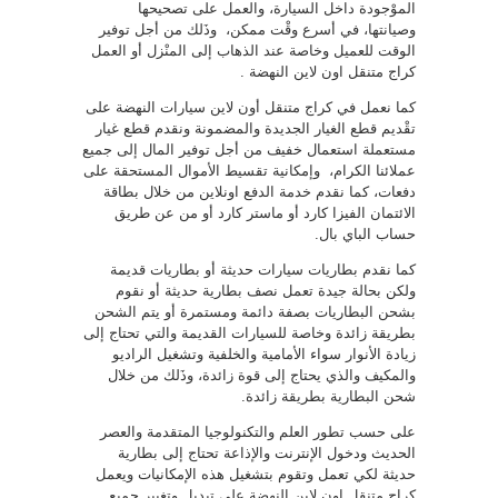
الموْجودة داخل السيارة، والعمل على تصحيحها
وصيانتها، في أسرع وقْت ممكن، وذَلك من أجل توفير
الوقت للعميل وخاصة عند الذهاب إلى المنْزل أو العمل
كراج متنقل اون لاين النهضة .
كما نعمل في كراج متنقل أون لاين سيارات النهضة على
تقْديم قطع الغيار الجديدة والمضمونة ونقدم قطع غيار
مستعملة استعمال خفيف من أجل توفير المال إلى جميع
عملائنا الكرام، وإمكانية تقسيط الأموال المستحقة على
دفعات، كما نقدم خدمة الدفع اونلاين من خلال بطاقة
الائتمان الفيزا كارد أو ماستر كارد أو من عن طريق
حساب الباي بال.
كما نقدم بطاريات سيارات حديثة أو بطاريات قديمة
ولكن بحالة جيدة تعمل نصف بطارية حديثة أو نقوم
بشحن البطاريات بصفة دائمة ومستمرة أو يتم الشحن
بطريقة زائدة وخاصة للسيارات القديمة والتي تحتاج إلى
زيادة الأنوار سواء الأمامية والخلفية وتشغيل الراديو
والمكيف والذي يحتاج إلى قوة زائدة، وذَلك من خلال
شحن البطارية بطريقة زائدة.
على حسب تطور العلم والتكنولوجيا المتقدمة والعصر
الحديث ودخول الإنترنت والإذاعة تحتاج إلى بطارية
حديثة لكي تعمل وتقوم بتشغيل هذه الإمكانيات ويعمل
كراج متنقل اون لاين النهضة على تبديل وتغيير جميع