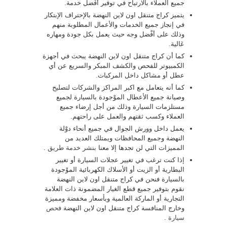
جميع العملاء بالارتياح في توفير أفْضل خدمة.
يتميز كراج متنقل اون لاين النهضة بالإحتراف الإبتكار
في إنجاز جميع الخدمات والأعمال المطلوبة منهم
وذلك على أفْضل وجه حيث يعمل بكل جودة ومهاره
عَالية.
كما أن كراج متنقل اون لاين النهضة يبحث في أجهزة
الكمبيوتر للفحص والكشف المبكر والسريع عن أي
عطل أو مشاكل داخل المركبات.
كما أنه يتعامل مع اكبر المراكز والشركات لتصليح
وصيانة جميع الأعطال الموْجودة بالسيارة لجميع
مستلزمات السيارة وذلك من أجل إرضاء جميع
العملاء وكسب ثقتهم والعمل على راحتهم.
يعمل داخل وورش الجوال في جميع أنحاء دوْلة
النهضة وجميع المحافظات ويمتلك العديد من
المميزات التي لن تجدها إلا معنا
بنشر خدمة طريق
.
إذا كنت ترغب في تغيير عجلات السيارة أو تغيير
البطارية أو الزيت أو الأسلاك الكهربائية الموْجودة
بالسيارة فنحن في كراج متنقل اون لاين النهضة
نقوم بتوفير جميع قطع الغيار المضمونة ذات العلامة
التجارية أو الماركة العالمية وبأسعار مخفضة ومميزة
وخارج المنافسة كراج متنقل اون لاين النهضة
فحص
سيارة
.