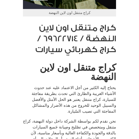
كراج متنقل اون لاين النهضة
كراج متنقل اون لاين
النهضة / 69622714‬ /
كراج كهربائي سيارات
كراج متنقل اون لاين
النهضة
يحتاج إليه الكثير من أجل الاعتماد عليه عند حدوث
الأشياء الغريبة والطارئ التي تحدث بطريقة مفاجئة
للسيارة، كراج متنقل يعتبر هو الحل الأمثل والأفضل
والسبيل الوحيد للخروج من هذه الأضرار والمشاكل
المفاجئة التي تصيب السّيارة.
نحن نقدم لكم بواسطة الشركة داخل دولة النهضة، كراج
متنقل ومتخصص في تصْليح وصِيانة جَميع السيارات
بالدقة والجودة والكفاءة العالية وبأسعار مناسبة، لأن
الكثير من الأشخاص أثناء السفر أو الرحلات إلى أي