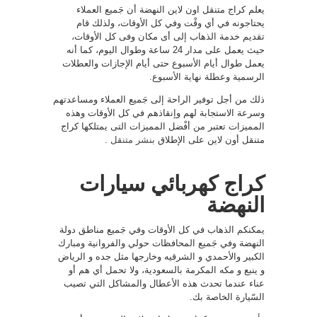
يعلم كراج متنقل اون لاين النهضة أن جَميع العملاء
يحتاجونه في أي وقْت وفي كل الأوقات، ولذلك قام
تقديم خدمة الذهاب إلى أى مكان وفى كل الأوقات،
حيث يعمل على مدار 24 ساعة وطوال اليوم، كما أنه
يعمل طوال أيام الأسبوع حتى أيام الإجازات والعطلات
الرسمية وعطلة نهاية الأسبوع.
ذلك من أجل توفير الراحة إلى جَميع العملاء ومساعدتهم
وسرعة الاستجابة لهم وإنقاذهم في كل الأوقات وهذه
المميزات تعتبر من أفْضل المميزات التى يمتلكها كراج
متنقل أون لاين على الإطلاق
بنشر متنقل
.
كراج كهربائي سيارات
النهضة
يمكنكم الذهاب في كل الأوقات وفي جَميع مناطق دولة
النهضة وفي جَميع المحافظات حولي والفروانية ومبارك
الكبير والأحمدي و الشرقيه وخارجها مثل جده و الرياض
و ينبع و مكه المكرمة بالسعودية، ولا تحمل أي هم أو
عناء عندما تحدث هذه الأعطال والمشاكل التي تصيب
السّيارة الخاصة بك.