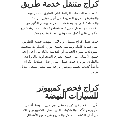
كراج متنقل خدمة طريق
نقدم هذه الخَدمات الرائعة على الطرق الصحراوية
والوعرة والطرق السريعة من أجل توفير الراحة
والسعادة على وجوه عملائنا الكرام ويقدم الكَثير من
الخَدمات وبأسعار مميزة مخفضة وخدمات ممتازة، جَميع
الأعمال على أكمل وجه وفي أسرع وقْت ممكن.
حيث يعمل كراج متنقل اون لاين النهضة خدمة الطريق
على صيانة كاملة وشاملة لجميع أنواع السيارات بمختلف
الموديلات سواء الحديثة أو القديمة وذَلك من أجل إنجاز
جميع الأعمال على جميع الطرق الصحراوية والزراعية
والطرق الوعرة حيث نعمل على إرضاء عملائنا الكرام
وأيضاً كسب ثقتهم وتوفير الراحة لهم
بنشر متنقل تبديل
تواير
.
كراج فحص كمبيوتر
للسيارات النهضة
نحْن نستخدم في كراج متنقل اون لاين النهضة أفْضل
الأجهزه والآلات والماكينات التي تعمل بالكمبيوتر وذَلك
من أجل الكشف المبكر والسريع عن جميع الأعطال