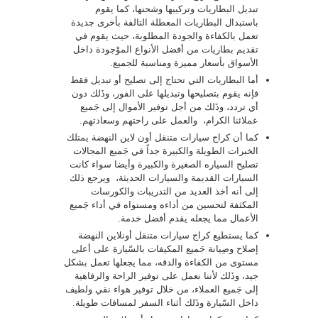
تبديل البطاريات وتركيبها وشحنها، كما يقوم
باستبدال البطاريات المعطلة التالفة بأخرى جديدة
تعمل بالكفاءة والجودة المطلوبة، حيث يقوم في
تقديم بطاريات من أفضل الأنواع الموْجودة داخل
الأسواق بأسعار مميزة ومناسبة للجميع.
أما البطاريات التي تحتاج إلى تصليح أو تبديل فقط
فإنه يقوم بتصليحها وتبديلها على الفور، وذَلك دون
أي تردد، وذَلك من أجل توفير الأموال إلى جَميع
عملائنا الكرام، والعمل على راحتهم وسعادتهم.
كما أن كراج سيارات متنقل أون لاين النهضة يمتلك
الخبرات الطويلة والكبيرة جداً في جَميع المجالات
تصليح السياره الصغيرة والكبيرة وأيضا سواء كانت
السيارات القديمة والسيارات الحديثة، ويرجع ذلك
إلى أنه أخذ العديد من التدريبات والكورسات
المكثفة لتحسين من أداءه ومستواه في أداء جَميع
الأعمال مما يجعله يقدم أفضل خدمة.
كما يستطيع كراج سيارات متنقل أونلاين النهضة
إصلاح وصِيانة جَميع المكيفات بالسّيارة على أعلى
مستوى من الكفاءة والدقه، مما يجعلها تعمل بشكل
جيد، وذَلك لأننا نعمل على توفير الراحة والرفاهية
إلى جَميع العملاء، من خلال توفير هواء نقي ولطيف
داخل السّيارة وذَلك أثناء السفر لمسافات طويلة.