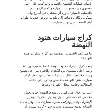
بإتمام عمليات التصليح والصيانة والتركيب على أعلى
مستوى من مستويات المهارة والإحتراف ويلتزم
بالتسليم السيارة بدون أي مشاكل في أسرع وقْت
ممكن، وذَلك بالإضافة إلى تقْديم عروض حصرية طوال
أيام السنة
تبديل تواير سيارات
.
كراج سيارات هنود
النهضة
ما هي أهم الخَدمات المقدمة من كراج سيارات هنود
النهضة؟
يقدم كراج سيارات هنود النهضة خدمة متميزة ورائدة
وعلى أعلى مستوى من الكفاءة والخبرة من أجل تصليح
وصِيانة جَميع اعطال السيارات، وذَلك من خلال كراج
سيارات هنود النهضة متخصص ومدرب في مختلف
المجالات وخاصة مجال الكهرباء وغيرها
ذلك من خلال فني كهربائي هندي النهضة حيث يعمل
مقدمي الخدمة على تبديل وتعديل بطاريات وتغيير
الإطارات وتغيير وتركيب محرك سيارتك كما نوفر خدمات
الصيانة بصفة مستمرة ودورية سواء كانت سنوية أو