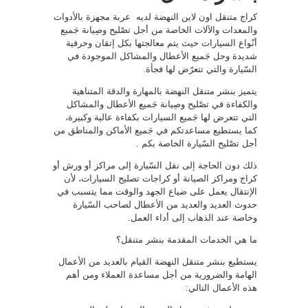
كراج متنقل اون لاين النهضة لديه عربة مجهزة بالأدوات
والمعدات والآلات الخاصة من أجل تصْليح وصِيانة جَميع
أنْواع السيارات حيث يتم معالجتها بكل إتقان وحرفية
شديدة وحل جَميع الأعطال والمشاكل الموجودة في
السّيارة والتي تتعرّض لها فجأة.
يتميز بنشر متنقل النهضة بالمهارة والدقة المتناهية
والكفاءة في تصْليح وصِيانة جَميع الأعطال والمشاكل
التي تتعرض لها جَميع السيارات بكفاءة عالية وكبيرة،
كما يستطيع مساعدتكم في جَميع الأماكن والمناطق من
أجل تصْليح السّيارة الخاصة بكم .
ذلك دون الحاجة إلى نقل السّيارة إلى مراكز أو ورش أو
كراج ومراكز الصيانة أو كراجات تصليح السيارات، لأن
الإنتقال يعمل على ضياع الجهد والوقت مما يتسبب في
حدوث العديد والعديد من الأعطال لصاحب السّيارة
وخاصة عند الذهاب إلى أداء العمل.
ما هي الخدمات المقدمة بنشر متنقل؟
يستطيع بنشر متنقل النهضة القيام بالعديد من الأعمال
الهامة والضرورية من أجل مساعدة العملاء ومن أهم
هذه الأعمال التالي: