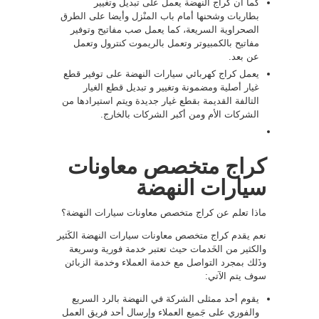
كما أن كراج النهضة يعمل على تبديل وتغيير
بطاريات وشحنها أمام باب المنْزل وأيضا على الطرق
الصحراوية السريعة، كما يعمل صب مفاتيح وتوفير
مفاتيح بالكمبيوتر وتعمل بالريموت كنترول وتعمل
عن بعد.
يعمل كراج كهربائي سيارات النهضة على توفير قطع
غيار أصلية ومضمونة وتغيير و تبديل قطع الغيار
التالفة القديمة بقطع غيار جديدة ويتم استيرادها من
الشركات الأم ومن أكبر الشركات بالخارج.
كراج متخصص معاونات
سيارات النهضة
ماذا تعلم عن كراج متخصص معاونات سيارات النهضة؟
نعم يقدم كراج متخصص معاونات سيارات النهضة الكَثير
والكثير من الخَدمات حيث تعتبر خدمة فورية وسريعة
وذَلك بمجرد التواصل مع خدمة العملاء وخدمة الزبائن
سوف يتم الآتي:
يقوم أحد ممثلى الشركة في النهضة بالرد السريع
والفوري على جَميع العملاء وإرسال أحد فريق العمل