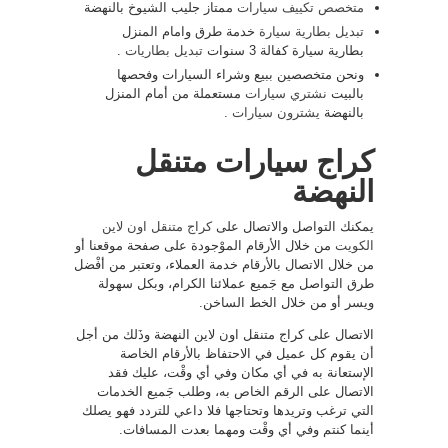
متخصص تكييف سيارات
ممتاز جليب الشيوخ بالنهضة
تبديل بطارية سيارة
خدمة طرق وامام المنزل
بطارية سيارة كفالة 3 سنوات
تبديل بطاريات
.
ونحن متخصصين ببيع وشراء السيارات وفحصها
بالبيت
نشتري سيارات
مستعملة من أمام المنزل
بالنهضة
يشترون سيارات
.
كراج سيارات متنقل
النهضة
يمكنك التواصل والاتصال على
كراج متنقل اون لاين
الكويت
من خلال الأرقام الموْجودة على صفحة موقعنا أو
من خلال الاتصال بالأرقام خدمة العملاء، وتعتبر من أفْضل
طرق التواصل مع جَميع عملائنا الكرام، وبكل سهولة
ويسر أو من خلال الخط الساخن.
الاتصال على كراج متنقل اون لاين النهضة وذَلك من أجل
أن يقوم كل عميل في الاحتفاظ بالأرقام الخاصة
الإستعانة به في أي مكان وفي أي وقْت، عليك فقد
الاتصال على الرقم الخاص به، وطلب جَميع الخدمات
التي ترغب وتريدها وتحتاجها فلا داعي للتردد فهو يصلك
أينما كنتم وفي أي وقْت ومهما بعدت المسافات.