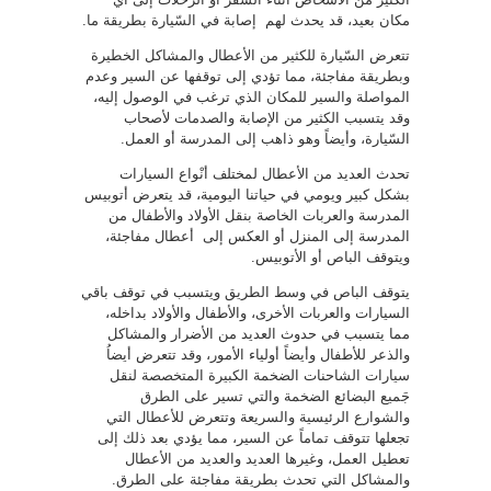
مكان بعيد، قد يحدث لهم إصابة في السّيارة بطريقة ما.
تتعرض السّيارة للكثير من الأعطال والمشاكل الخطيرة
وبطريقة مفاجئة، مما تؤدي إلى توقفها عن السير وعدم
المواصلة والسير للمكان الذي ترغب في الوصول إليه،
وقد يتسبب الكثير من الإصابة والصدمات لأصحاب
السّيارة، وأيضاً وهو ذاهب إلى المدرسة أو العمل.
تحدث العديد من الأعطال لمختلف أنْواع السيارات
بشكل كبير ويومي في حياتنا اليومية، قد يتعرض أتوبيس
المدرسة والعربات الخاصة بنقل الأولاد والأطفال من
المدرسة إلى المنزل أو العكس إلى أعطال مفاجئة،
ويتوقف الباص أو الأتوبيس.
يتوقف الباص في وسط الطريق ويتسبب في توقف باقي
السيارات والعربات الأخرى، والأطفال والأولاد بداخله،
مما يتسبب في حدوث العديد من الأضرار والمشاكل
والذعر للأطفال وأيضاً أولياء الأمور، وقد تتعرض أيضاُ
سيارات الشاحنات الضخمة الكبيرة المتخصصة لنقل
جَميع البضائع الضخمة والتي تسير على الطرق
والشوارع الرئيسية والسريعة وتتعرض للأعطال التي
تجعلها تتوقف تماماً عن السير، مما يؤدي بعد ذلك إلى
تعطيل العمل، وغيرها العديد والعديد من الأعطال
والمشاكل التي تحدث بطريقة مفاجئة على الطرق.