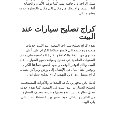
سبل الراحة والرفاهية لهم، كما توفير الأمان والحماية
أثناء السفر والإنتقال من مكان إلى مكان بالسيارة
خدمة
بنشر متنقل
.
كراج تصليح سيارات عند
البيت
يقدم كراج تصليح سيارات النهضة عند البَيت خدمات
متعددة ومختلفة إلى جَميع عملائنا الكرام على أعلى
مستوى من الدقة والكفاءة والخبرة المكتسبة على مدار
السنوات الماضية في تصليح وصيانة جَميع السيارات عند
البَيت وذَلك لتوفير الوقت والجهد لجميع عملائنا الكرام
وتوفير أيضاً المال في الإنتقال إلى ورش ومراكز الصيانة
كراج متنقل
اون لاين النهضة
كراج تصليح سيارات
.
لذلك نحْن مجهزين بكافة المعدات والأدوات المستخدمة
لتصليح السيارات عند البيت في النهضة، كما نقدم خدمة
تبديل بطارية السيارة وشحنها و خدمة تنظيف السيارة
من الخارج والداخل، حيث تعتبر ورشة متنقلة تصلك إلى
باب البيت .