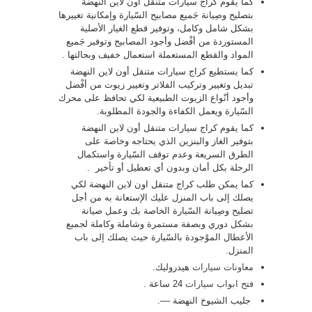
كما يقوم كراج سيارات متنقل أون لاين النهضة
بتصليح وصِيانة جَميع مصابيح السّيارة وإمكانية تغييرها
بشكل شامل وكامل، وتوفير قطع الغيار الأصلية
المستوردة من أفْضل وأجود المصابيح وتوفير جَميع
المواد والقطع المستعملة استعمال خفيف وبحالتها .
كما يستطيع كراج سيارات متنقل أون لاين النهضة
تبديل وتغيير وتركيب الفلاتر وتغيير زيوت من أفْضل
وأجود أنْواع الزيوت الطبيعية لكي تحافظ على محرك
السّيارة ويعمل الكفاءة والجودة المطلوبة.
كما يقوم كراج سيارات متنقل أون لاين النهضة
بتوفير الغاز والبنزين الذي يحتاجه وخاصة على
الطرق السريعة وعدم توقف السّيارة واستكمال
الرحلة بكل أمان وبدون أي تعطيل أو تأخير .
كما يمكن طلب كراج متنقل اون لاين النهضة لكي
يصلك إلى باب المنزل عليك الإستعانة به من أجل
تصليح وصِيانة السّيارة الخاصة بك وعمل صيانة
بشكل دوري وبصفة مستمرة وشاملة وكاملة لجميع
الأعطال الموْجودة بالسّيارة حيث يصلك إلى باب
المنزل.
معاونات سيارات
هيدروليك.
فتح ابواب سيارات
24 ساعة .
جليب الشيوخ النهضة ––.