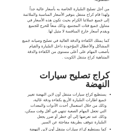
من أجل تصليح السّيارة الخاصة به بأسعار عالية جداً
ولهذا قام
كراج
متنقل بتوفير الأسعار المناسبة والملائمة
إلى جَميع عملائنا الكرام بحيث تكون هذه الأسعار في
متناول جَميع فئات المجتمع، وذَلك منعاً للحرج للجميع
ويقدم أسعار خارج المنافسة لا مثيل لها.
كما يمتلك الكفاءة والدقة العالية في تصليح وصيانه جَميع
المشاكل والأعطال الموْجودة داخل السّيارة والقيام
بأصعب المهام على أعلى مستوى من الكفاءة والدقة
المتناهية
كراج متنقل الكويت
.
كراج تصليح سيارات
النهضة
يستطيع كراج سيارات متنقل أون لاين النهضة تغيير
جَميع اطارات السّيارة الأربع بكفاءة ودقة عَالية،
وذَلك من خلال استعمال أحدث الأدوات والمعدات
التي تجعل المهام الصعبة تنتهي في أقل وقت ممكن،
وذَلك عند تعرضها إلى أي خطر أو ضرر يجعل
السّيارة تتوقف بطريقة مفاجئة عن السير.
كما يستطيع كراج سيارات متنقل أون لاين النهضة