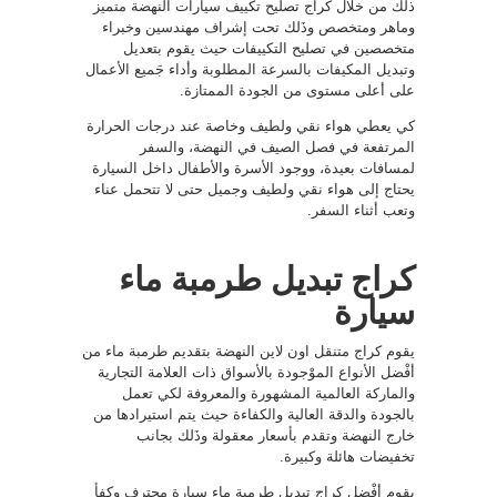
ذلك من خلال كراج تصليح تكييف سيارات النهضة متميز
وماهر ومتخصص وذَلك تحت إشراف مهندسين وخبراء
متخصصين في تصليح التكييفات حيث يقوم بتعديل
وتبديل المكيفات بالسرعة المطلوبة وأداء جَميع الأعمال
على أعلى مستوى من الجودة الممتازة.
كي يعطي هواء نقي ولطيف وخاصة عند درجات الحرارة
المرتفعة في فصل الصيف في النهضة، والسفر
لمسافات بعيدة، ووجود الأسرة والأطفال داخل السيارة
يحتاج إلى هواء نقي ولطيف وجميل حتى لا تتحمل عناء
وتعب أثناء السفر.
كراج تبديل طرمبة ماء
سيارة
يقوم كراج متنقل اون لاين النهضة بتقديم طرمبة ماء من
أفْضل الأنواع الموْجودة بالأسواق ذات العلامة التجارية
والماركة العالمية المشهورة والمعروفة لكي تعمل
بالجودة والدقة العالية والكفاءة حيث يتم استيرادها من
خارج النهضة وتقدم بأسعار معقولة وذَلك بجانب
تخفيضات هائلة وكبيرة.
يقوم أفْضل كراج تبديل طرمبة ماء سيارة محترف وكفأ