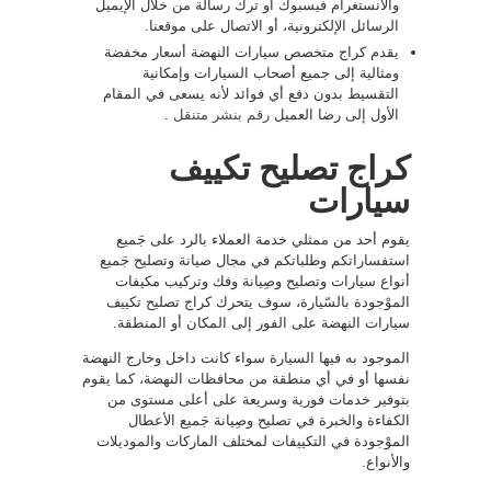
والانستغرام فيسبوك أو ترك رسالة من خلال الإيميل
الرسائل الإلكترونية، أو الاتصال على موقعنا.
يقدم كراج متخصص سيارات النهضة أسعار مخفضة
ومثالية إلى جميع أصحاب السيارات وإمكانية
التقسيط بدون دفع أي فوائد لأنه يسعى في المقام
الأول إلى رضا العميل
رقم بنشر متنقل
.
كراج تصليح تكييف
سيارات
يقوم أحد من ممثلي خدمة العملاء بالرد على جَميع
استفساراتكم وطلباتكم في مجال صيانة وتصليح جَميع
أنواع سيارات وتصليح وصِيانة وفك وتركيب مكيفات
الموْجودة بالسّيارة، سوف يتحرك كراج تصليح تكييف
سيارات النهضة على الفور إلى المكان أو المنطقة.
الموجود به فيها السيارة سواء كانت داخل وخارج النهضة
نفسها أو في أي منطقة من محافظات النهضة، كما يقوم
بتوفير خدمات فورية وسريعة على أعلى مستوى من
الكفاءة والخبرة في تصليح وصِيانة جَميع الأعطال
الموْجودة في التكييفات لمختلف الماركات والموديلات
والأنواع.