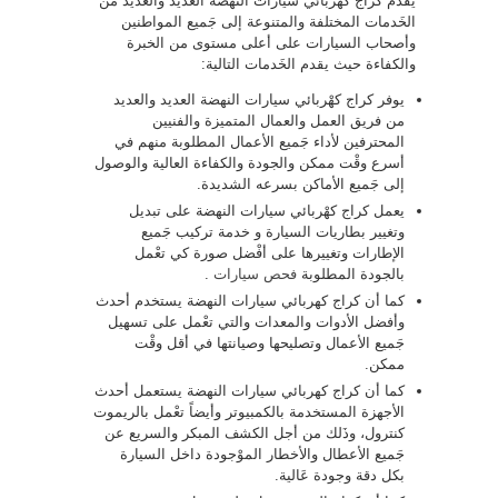
يقدم كراج كهْربائي سيارات النهضة العديد والعديد من
الخَدمات المختلفة والمتنوعة إلى جَميع المواطنين
وأصحاب السيارات على أعلى مستوى من الخبرة
والكفاءة حيث يقدم الخَدمات التالية:
يوفر كراج كهْربائي سيارات النهضة العديد والعديد
من فريق العمل والعمال المتميزة والفنيين
المحترفين لأداء جَميع الأعمال المطلوبة منهم في
أسرع وقْت ممكن والجودة والكفاءة العالية والوصول
إلى جَميع الأماكن بسرعه الشديدة.
يعمل كراج كهْربائي سيارات النهضة على تبديل
وتغيير بطاريات السيارة و خدمة تركيب جَميع
الإطارات وتغييرها على أفْضل صورة كي تعْمل
بالجودة المطلوبة
فحص سيارات
.
كما أن كراج كهربائي سيارات النهضة يستخدم أحدث
وأفضل الأدوات والمعدات والتي تعْمل على تسهيل
جَميع الأعمال وتصليحها وصيانتها في أقل وقْت
ممكن.
كما أن كراج كهربائي سيارات النهضة يستعمل أحدث
الأجهزة المستخدمة بالكمبيوتر وأيضاً تعْمل بالريموت
كنترول، وذَلك من أجل الكشف المبكر والسريع عن
جَميع الأعطال والأخطار الموْجودة داخل السيارة
بكل دقة وجودة عَالية.