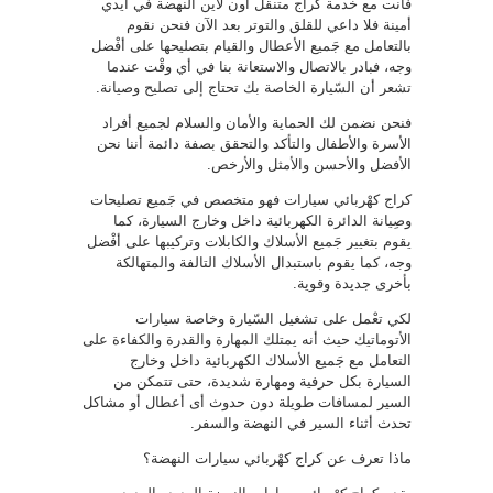
فأنت مع خدمة كراج متنقل اون لاين النهضة في أيدي
أمينة فلا داعي للقلق والتوتر بعد الآن فنحن نقوم
بالتعامل مع جَميع الأعطال والقيام بتصليحها على أفْضل
وجه، فبادر بالاتصال والاستعانة بنا في أي وقْت عندما
تشعر أن السّيارة الخاصة بك تحتاج إلى تصليح وصيانة.
فنحن نضمن لك الحماية والأمان والسلام لجميع أفراد
الأسرة والأطفال والتأكد والتحقق بصفة دائمة أننا نحن
الأفضل والأحسن والأمثل والأرخص.
كراج كهْربائي سيارات فهو متخصص في جَميع تصليحات
وصِيانة الدائرة الكهربائية داخل وخارج السيارة، كما
يقوم بتغيير جَميع الأسلاك والكابلات وتركيبها على أفْضل
وجه، كما يقوم باستبدال الأسلاك التالفة والمتهالكة
بأخرى جديدة وقوية.
لكي تعْمل على تشغيل السّيارة وخاصة سيارات
الأتوماتيك حيث أنه يمتلك المهارة والقدرة والكفاءة على
التعامل مع جَميع الأسلاك الكهربائية داخل وخارج
السيارة بكل حرفية ومهارة شديدة، حتى تتمكن من
السير لمسافات طويلة دون حدوث أى أعطال أو مشاكل
تحدث أثناء السير في النهضة والسفر.
ماذا تعرف عن كراج كهْربائي سيارات النهضة؟