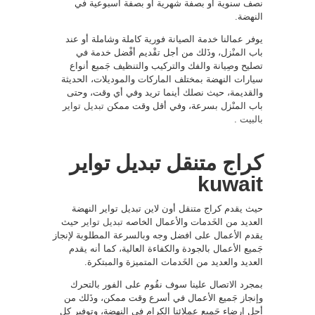
نصف سنوية أو بصفة شهرية أو بصفة أسبوعية في
النهضة.
يوفر عمالنا خدمة الصيانة فورية كاملة وشاملة أو عند
باب المنْزل، وذَلك من أجل تقْديم أفْضل خدمة في
تصليح وصِيانة والفك والتركيب والتنظيف جَميع أنواع
سيارات النهضة بمختلف الماركات والموديلات، الحديثة
والقديمة، حيث نصلك أينما تريد وفي أي وقت، وحتى
باب المنْزل بسرعة، وفي أقل وقت ممكن
تبديل تواير
بالبيت
.
كراج متنقل تبديل تواير
kuwait
حيث يقدم كراج متنقل أون لاين تبديل تواير النهضة
العديد من الخَدمات والأعمال الخاصه
تبديل تواير
حيث
يقدم الأعمال على افضل وجه وبالسرعة المطلوبة لإنجاز
جَميع الأعمال بالجودة والكفاءة العالية، كما أنه يقدم
العديد والعديد من الخَدمات المتميزة والمبتكرة.
بمجرد الاتصال علينا سوف نقُوم على الفور بالتحرك
وإنجاز جَميع الأعمال في أسرع وقت ممكن، وذَلك من
أجل إرضاء جَميع عملائنا الكرام في النهضة، وتوفير كل